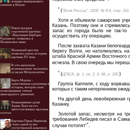
женщин вымирающего
племени в Непале
*
(
"Воля России", 1928, № 8-9, стр. 161.
Хотя и объявили самарские учр
Казань. Поэтому они и стремились
Реконструкция
запас из города было не так-то
утраченной картины
«Коронация Барбары
осуществить эту операцию.
Радзивилл» появилась в
Несвижском замке
После захвата Казани белогвард
Маленький крестик
берегу Волги, но натолкнулись н
позволил узнать историю
штаба Красной Армии Восточного фр
картины XV века
исчезла. В свою очередь мы перешл
В сеть выложили
коллекционные экспонаты
*
из музея Метрополитен
(
)
ЦГАСА, ф. 1, оп. 2, д. 66, л. 100.
Берта Моризо -
Группа Каппеля, с ходу ворвавш
единственная художница в
истории, которая стала
которых с таким нетерпением ожида
полноправным членом
авангардного движения
На другой день левобережная гр
Неприкаянные души
Казанку.
Адама Хоуи на его
многочисленных мрачных
холстах
Золотой запас, несмотря на т
требования Лебедев писал в Самар
Картины Павла Никонова
*
стали одной из вех
случае потопят"
.
отечественной живописи