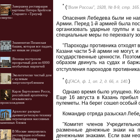
*
Завершена реставрация
(
"Воля России", 1928, № 8-9, стр. 165.
картины Питера Брейгеля
Старшего «Триумф
Опасения Лебедева были не нап
смерти»
Армии. Перед 1-й армией была пос
организовать ударные группы и 
специальные меры по перехвату зол
Знаменитая Пизанская
"Пароходы противника отходят вн
башня, которая все падает,
но никак не упадет
Казани части 5-й армии не могут, 
государственные ценности. Поэто
Японцы построили
образом двинуть на судах и барж
прозрачный дом из 6000
необычных кирпичей
отступления пароходов противника
Экологически чистый дом
с нулевым
*
(
)
ЦГАСА, ф. 1, оп. 2, д. 66, л. 140.
энергопотреблением
Однако время было упущено. Ком
Карло Бартоломео Росси,
российский архитектор
Еще 16 августа в Казань прибыл 
итальянского
пулеметы. На берег сошел особый 
происхождения
Археолог раскрыл
Командир отряда разыскал Лебед
древнегреческую технику
перемещения массивных
каменных блоков
"Комитет членов Учредительно
разменные денежные знаки на п
В Москве завершилась
денежными знаками. Если вам нео
реставрация особняка
Ивана Морозова