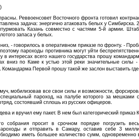
)
расны. Реввоенсовет Восточного фронта готовил контрна
тавлена задача: энергично атаковать белых у Симбирска. 
штурмовать Казань совместно с частями 5-й армии. Шта
отого запаса у белых.
из, - говорилось в оперативном приказе по фронту. - Проб
и поэтому пароходы противника могут уйти беспрепятственн
му в интересах всего нашего государства прошу команда
ах вниз по Каме к устью этой реки значительные силы -
. Командарма Первой прошу такой же заслон выставить гд
уч, мобилизовав все свои силы и возможности, форсирова
специальный пароход, на палубе которого за мешками с
отряд, состоявший сплошь из русских офицеров.
ева и вручил ему пакет. В нем был категорический приказ 
го собрания просит в срочном порядке погрузить вес
ароходы и отправить в Самару, оставив себе 3 милл
бходимо иметь большее количество сумм, одновременно в