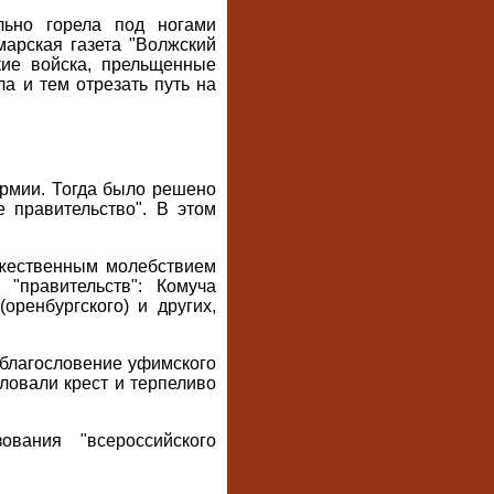
льно горела под ногами
арская газета "Волжский
кие войска, прельщенные
а и тем отрезать путь на
Армии. Тогда было решено
 правительство". В этом
ржественным молебствием
"правительств": Комуча
(оренбургского) и других,
д благословение уфимского
ловали крест и терпеливо
вания "всероссийского