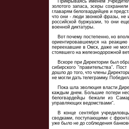
Прикрываясь именем Учредител
золотого запаса, эсеры сохранили
главарям белогвардейцев и предст
что они - люди звонкой фразы, не
российской буржуазии, то они ещ
военной диктатуры.
Вот почему постепенно, но впол
ориентировавшемуся на реакцию 
переехавшие в Омск, даже не могл
стоявшего на железнодорожной ветк
Вскоре при Директории был обра
сибирского "правительства". Пос
дошло до того, что члены Директор
не могли дать телеграмму. Победи
Пока шла эволюция власти Дире
каждым днем. Большие потери несл
белогвардейцы бежали из Самар
управляющих ведомствами".
В конце сентября учредиловц
сводками, поступающими с фронта
уже было не до соблюдения банков