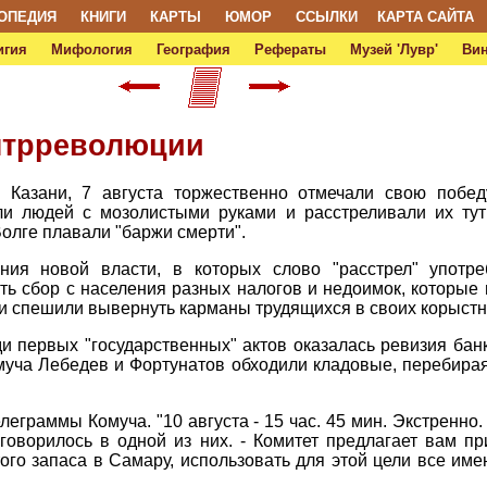
ОПЕДИЯ
КНИГИ
КАРТЫ
ЮМОР
ССЫЛКИ
КАРТА САЙТА
игия
Мифология
География
Рефераты
Музей 'Лувр'
Ви
онтрреволюции
 Казани, 7 августа торжественно отмечали свою побед
ли людей с мозолистыми руками и расстреливали их тут
олге плавали "баржи смерти".
ия новой власти, в которых слово "расстрел" употре
ь сбор с населения разных налогов и недоимок, которые
ки спешили вывернуть карманы трудящихся в своих корыстн
ди первых "государственных" актов оказалась ревизия бан
муча Лебедев и Фортунатов обходили кладовые, перебира
леграммы Комуча. "10 августа - 15 час. 45 мин. Экстренн
говорилось в одной из них. - Комитет предлагает вам п
ого запаса в Самару, использовать для этой цели все и