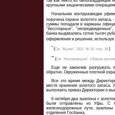
так как никто из белогвардейцев 
крупными хищническими операциям
Начальник контрразведки уфим
поручена охрана золотого запаса, -
суммы попадали в карманы официа
"бесспорные", "непредвиденные",
банка выдавались сотни тысяч руб
оформления и решения, используя 
*
(
)
См. "Былое", 1921, № 16, стр. 34.
**
(
См. "Колчаковщина". Сборник воспоми
Еще не закончив разгружать п
обратно. Окруженные плотной охра
Все это время между Директор
месте хранения золотого запаса.
выполнить приказ Директории о выв
6 октября два эшелона с золото
были отправлены из Уфы. С б
железнодорожные пути, эшелоны
отделения Госбанка.