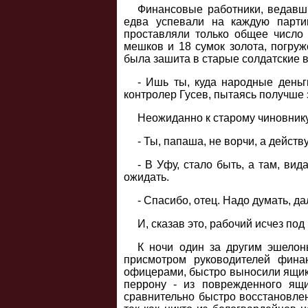
Финансовые работники, ведавш
едва успевали на каждую парти
проставляли только общее число 
мешков и 18 сумок золота, погруж
была зашита в старые солдатские 
- Ишь ты, куда народные деньг
контролер Гусев, пытаясь получше
Неожиданно к старому чиновник
- Ты, папаша, не ворчи, а действ
- В Уфу, стало быть, а там, ви
ожидать.
- Спасибо, отец. Надо думать, да
И, сказав это, рабочий исчез под
К ночи один за другим эшело
присмотром руководителей фина
офицерами, быстро выносили ящики
перрону - из поврежденного ящи
сравнительно быстро восстановлен