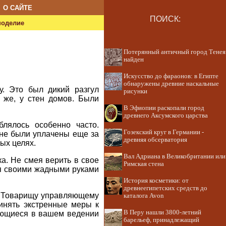
О САЙТЕ
ПОИСК:
ноделие
Потерянный античный город Тенея
найден
Искусство до фараонов: в Египте
обнаружены древние наскальные
у. Это был дикий разгул
рисунки
 же, у стен домов. Были
В Эфиопии раскопали город
древнего Аксумского царства
блялось особенно часто.
Гозекский круг в Германии -
 не были уплачены еще за
древняя обсерватория
ых целях.
Вал Адриана в Великобритании или
ка. Не смея верить в свое
Римская стена
я своими жадными руками
История косметики: от
древнеегипетских средств до
о. Товарищу управляющему
каталога Avon
ринять экстренные меры к
В Перу нашли 3800-летний
меющиеся в вашем ведении
барельеф, принадлежащий