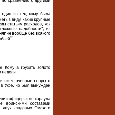
й по сравнению с другими
 один из тех, кому была
меть в виду, какие крупные
им статьям расходов, как
тложные надобности", из
няпин вообще без всякого
**
ублей
.
е Комуча грузить золото
 недели.
ли ожесточенные споры о
о в Уфе, но был вынужден
ении офицерского караула
е воинскими составами
 двух кладовых Омского