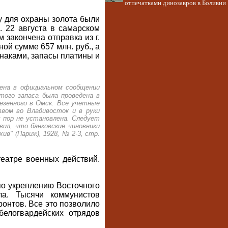
отпечатками динозавров в Боливии
у для охраны золота были
 22 августа в самарском
 закончена отправка из г.
ной сумме 657 млн. руб., а
знаками, запасы платины и
шена в официальном сообщении
того запаса была проведена в
везенного в Омск. Все учетные
твом во Владивосток и в руки
х пор не установлена. Следует
ил, что банковские чиновники
ив" (Париж), 1928, № 2-3, стр.
театре военных действий.
по укреплению Восточного
а. Тысячи коммунистов
онтов. Все это позволило
белогвардейских отрядов