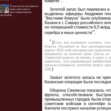
Комитет".
Технологии пассивного
Золотой запас был перевезен и 
дома приходят в
многоквартирную
выделены офицеры Академии генер
застройку
"Вестнике Комуча" было опубликова
Казани в г. Самару российского зол
по теперешней стоимости 6,5 млрд. 
*
серебра и иные ценности"
.
*
(
Есть все основания считать, что 
Комуча. Последний не был заинтересова
апреле 1919 года колчаковским правител
документы на золотой запас (часть их 
Советской власти не попали, в связи с ч
заметить, что управляющий ведомством 
оценили стоимость золотого запаса, приве
)
229).
Захват золотого запаса не при
Казанская операция была последн
Оборона Свияжска показала, чт
фронта, способствовали быстр
промышленных городов были отправ
советским войскам в сентябре н
Каппеля послужил началом успешно