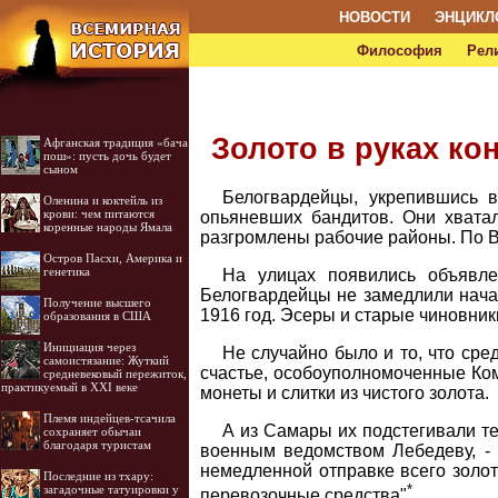
НОВОСТИ
ЭНЦИКЛ
Философия
Рел
Золото в руках к
Афганская традиция «бача
пош»: пусть дочь будет
сыном
Белогвардейцы, укрепившись в
Оленина и коктейль из
крови: чем питаются
опьяневших бандитов. Они хвата
коренные народы Ямала
разгромлены рабочие районы. По В
Остров Пасхи, Америка и
генетика
На улицах появились объявлен
Белогвардейцы не замедлили начат
Получение высшего
1916 год. Эсеры и старые чиновни
образования в США
Инициация через
Не случайно было и то, что сре
самоистязание: Жуткий
счастье, особоуполномоченные Ко
средневековый пережиток,
практикуемый в XXI веке
монеты и слитки из чистого золота.
Племя индейцев-тсачила
А из Самары их подстегивали те
сохраняет обычаи
благодаря туристам
военным ведомством Лебедеву, - 
немедленной отправке всего золот
Последние из тхару:
*
загадочные татуировки у
перевозочные средства"
.