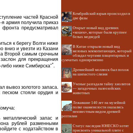
Кембрийский взрыв происходил в
ступление частей Красной
две фазы
2-я армия получила приказ
б фронта предусматривал
Открыт новый вид древних
«кошек», которые были крупнее
белых медведей
иться к берегу Волги ниже
В Китае открыли новый вид
о вниз и увезти из Казани
меловых млекопитающих, который
рма Второй самым срочным
обладал чертами плацентарных и
 заслон для прекращения
сумчатых одновременно
*
е-либо ниже Симбирска"
.
Древнейший моллюск был похож
на шипастого слизня
Ученые разгадали тайну хиолитов
л вывоз золотого запаса.
— загадочных палеозойских
 песком стояли орудия и
животных
Лежавшие 140 лет на музейной
полке окаменелости оказались
Комуча:
неизвестным видом древней
рептилии
ь металлический запас и
иона рублей разменными
Статус наследия ЮНЕСКО хотят
ойдите с ходатайством в
присвоить уникальной плите с