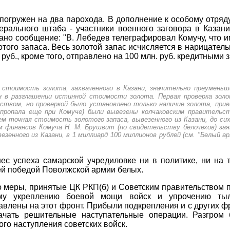
погружен на два парохода. В дополнение к особому отряд
ального штаба - участники военного заговора в Казани.
но сообщение: "В. Лебедев телеграфировал Комучу, что им
отого запаса. Весь золотой запас исчисляется в нарицатель
руб., кроме того, отправлено на 100 млн. руб. кредитными 
стоимость золота, захваченного в Казани, значительно преумень
н в разглашении истинной стоимости золота. Первая проверка золо
ьством, но проверкой было установлено только наличие золота, при
пропала еще при Комуче) были вывезены колчаковским правительс
ем точная стоимость золотого запаса, вывезенного из Казани, до си
финансов Комуча Н. М. Брушвит (по свидетельству белочехов) заяв
зенного из Казани, в 1 миллиард 100 миллионов рублей (см. "Белый арх
нес успеха самарской учредиловке ни в политике, ни на 
ей победой Поволжской армии белых.
о меры, принятые ЦК РКП(б) и Советским правительством 
ому укреплению боевой мощи войск и упрочению тыл
лены на этот фронт. Прибыли подкрепления и с других фр
ачать решительные наступательные операции. Разгром 
го наступления советских войск.