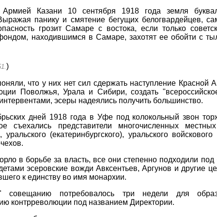
 Армией Казани 10 сентября 1918 года земля буква
Выражая панику и смятение бегущих белогвардейцев, сам
опасность грозит Самаре с востока, если только советс
ондом, находившимся в Самаре, захотят ее обойти с тыл
)
51.
оняли, что у них нет сил сдержать наступление Красной 
ции Поволжья, Урала и Сибири, создать "всероссийское
интервентами, эсеры надеялись получить большинство.
ябрьских дней 1918 года в Уфе под колокольный звон то
ое съехались представители многочисленных местных 
), уральского (екатеринбургского), уральского войскового 
чехов.
горло в борьбе за власть, все они степенно подходили по
детами эсеровские вожди Авксентьев, Аргунов и другие це
вшего к единству во имя монархии.
у" совещанию потребовалось три недели для образо
рию контрреволюции под названием Директории.