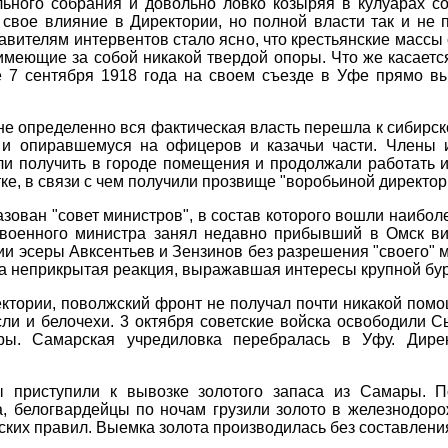
ьного собрания и довольно ловко козыряя в кулуарах с
 свое влияние в Директории, но полной власти так и не 
авителям интервентов стало ясно, что крестьянские массы
 имеющие за собой никакой твердой опоры. Что же касаетс
е 7 сентября 1918 года на своем съезде в Уфе прямо вы
не определенно вся фактическая власть перешла к сибирск
и опиравшемуся на офицеров и казачьи части. Члены и
и получить в городе помещения и продолжали работать и
е, в связи с чем получили прозвище "воробьиной директор
зован "совет министров", в состав которого вошли наибо
т военного министра занял недавно прибывший в Омск ви
ии эсеры Авксентьев и Зензинов без разрешения "своего" 
ла неприкрытая реакция, выражавшая интересы крупной бу
ктории, поволжский фронт не получал почти никакой помо
и и белочехи. 3 октября советские войска освободили С
ы. Самарская учредиловка перебралась в Уфу. Дирек
ы приступили к вывозке золотого запаса из Самары. 
, белогвардейцы по ночам грузили золото в железнодор
ских правил. Выемка золота производилась без составлени