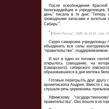
После освобождения Красной
белогвардейцев и учредиловцев. 
день" писала в те дни: "Теперь 
громадными запасами и золотым ф
*
Сибирь"
.
*
(
"Воля России", 1928, № 10-11, стр. 1
Скоро самарские учредиловцы п
объединить все силы контрреволю
"правительстве", поддерживаемом 
И вот в один из погожих сент
открылось совещание, на котор
(самарского), сибирского (омского
образовавшихся в дни мятежа бело
Готовые перегрызть друг другу 
архиепископа Андрея. Вместе с ка
слушали речь церковника, призыва
Уфимскому "государственном
правительства". Оно вошло в исто