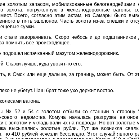
ие золотым запасом, мобилизованные белогвардейцами в
ю золота, погруженную в железнодорожные вагоны, сос
мест. Всего, согласно этим актам, из Самары было выв
енного в пять эшелонов. Часть золота из-за спешки и от
вещевые сумки.
и стали заворачивать. Скоро небось и до подштанников д
 за помнить все происходящее.
у подошел испачканный мазутом железнодорожник.
уй. Скажи лучше, куда увозят-то его.
дать, в Омск или еще дальше, за границу, может быть. От 
леко не убегут. Наш брат тоже ухо держит востро.
 колесами вагона.
ны № 52 и 54 с золотом отбыли со станции в сторону
нсового ведомства Комуча началась разгрузка вагонов
 с золотом и укладывали их на подводы. Но вот золотые м
ка высыпались золотые рубли. Тут же возникла свалк
, но 410 рублей исчезли бесследно. Этот случай явного р