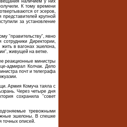
овещания наличием у них
получили. К тому времени
 отвертываются от эсеров,
я представителей крупной
ступили за установление
ому "правительству", явно
 сотрудники Директории,
 жить в вагонах эшелона,
ии", живущей на ветке.
лее реакционные министры
це-адмирал Колчак. Дело
министра почт и телеграфа
ржуазии.
щи. Армия Комуча таяла с
ызрань. Через четыре дня
тория сохранила "совет
Подгоняемые тревожными
ожные эшелоны. В спешке
я точных описей.