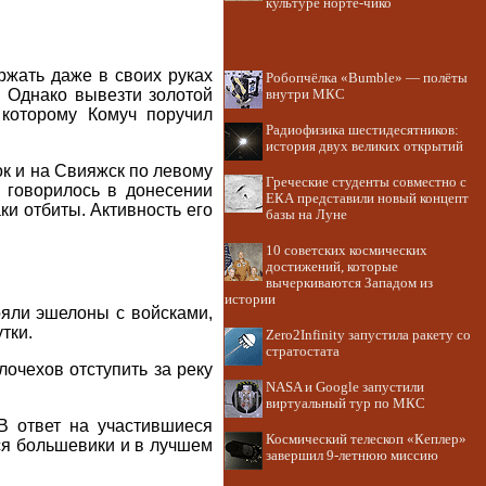
культуре норте-чико
ржать даже в своих руках
Робопчёлка «Bumble» — полёты
. Однако вывезти золотой
внутри МКС
 которому Комуч поручил
Радиофизика шестидесятников:
история двух великих открытий
ок и на Свияжск по левому
Греческие студенты совместно с
- говорилось в донесении
ЕКА представили новый концепт
ки отбиты. Активность его
базы на Луне
10 советских космических
достижений, которые
вычеркиваются Западом из
истории
ояли эшелоны с войсками,
тки.
Zero2Infinity запустила ракету со
стратостата
очехов отступить за реку
NASA и Google запустили
виртуальный тур по МКС
В ответ на участившиеся
Космический телескоп «Кеплер»
тся большевики и в лучшем
завершил 9-летнюю миссию