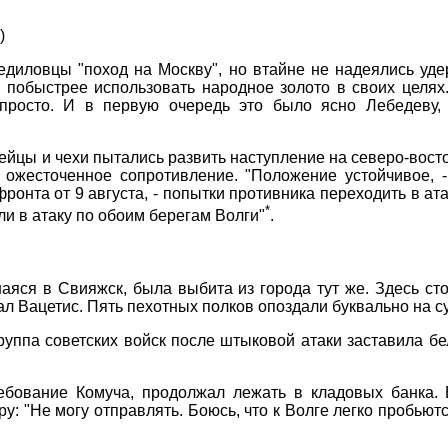
)
едиловцы "поход на Москву", но втайне не надеялись уде
 побыстрее использовать народное золото в своих целях
 просто. И в первую очередь это было ясно Лебедеву,
ейцы и чехи пытались развить наступление на северо-вост
а ожесточенное сопротивление. "Положение устойчивое, 
онта от 9 августа, - попытки противника переходить в ата
*
и в атаку по обоим берегам Волги"
.
аяся в Свияжск, была выбита из города тут же. Здесь ст
л Вацетис. Пять пехотных полков опоздали буквально на су
уппа советских войск после штыковой атаки заставила бел
ребование Комуча, продолжал лежать в кладовых банка. 
у: "Не могу отправлять. Боюсь, что к Волге легко пробью