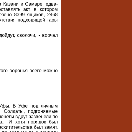
 Казани и Самаре, едва-
тавлять акт, в котором
езено 8399 ящиков, 2468
сутствия подходящей тары
ойдут, сволочи, - ворчал
этого воронья всего можно
 Уфы. В Уфе под личным
. Солдаты, подгоняемые
онеты вдруг зазвенели по
а... И хотя порядок был
асхитительства был замят,