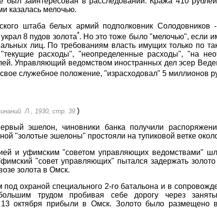
не был заинтересован в расследовании. Кража 410 рубле
и казалась мелочью.
ского штаба белых армий подполковник Солодовников -
*
 украл 8 пудов золота
. Но это тоже было "мелочью", если и
льных лиц. По требованиям власть имущих только по так
 "текущие расходы", "неопределенные расходы", "на нео
лей. Управляющий ведомством иностранных дел эсер Веде
свое служебное положение, "израсходовал" 5 миллионов р
)
наний. Л., 1930, стр. 39.
ервый эшелон, чиновники банка получили распоряжени
ной "золотые эшелоны" простояли на тупиковой ветке около
ией и уфимским "советом управляющих ведомствами" ш
 Уфимский "совет управляющих" пытался задержать золот
озе золота в Омск.
м под охраной специального 2-го батальона и в сопровожд
ольшим трудом пробивая себе дорогу через заняты
 13 октября прибыли в Омск. Золото было размещено в