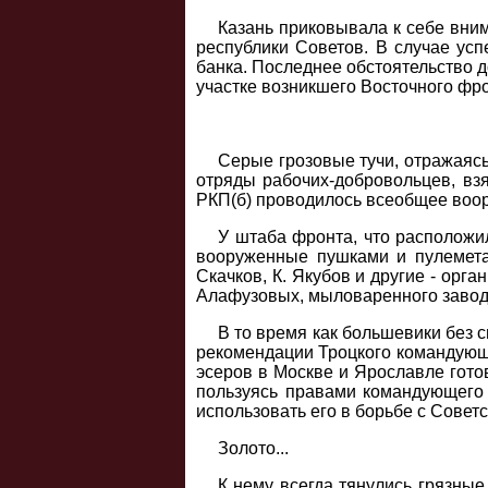
Казань приковывала к себе вним
республики Советов. В случае ус
банка. Последнее обстоятельство 
участке возникшего Восточного фро
Серые грозовые тучи, отражаяс
отряды рабочих-добровольцев, вз
РКП(б) проводилось всеобщее воор
У штаба фронта, что расположи
вооруженные пушками и пулемета
Скачков, К. Якубов и другие - орг
Алафузовых, мыловаренного завод
В то время как большевики без 
рекомендации Троцкого командующ
эсеров в Москве и Ярославле гото
пользуясь правами командующего 
использовать его в борьбе с Совет
Золото...
К нему всегда тянулись грязные