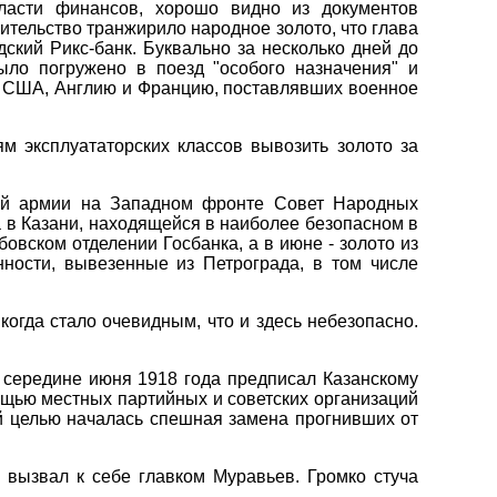
ласти финансов, хорошо видно из документов
вительство транжирило народное золото, что глава
ский Рикс-банк. Буквально за несколько дней до
ыло погружено в поезд "особого назначения" и
в США, Англию и Францию, поставлявших военное
м эксплуататорских классов вывозить золото за
кой армии на Западном фронте Совет Народных
а в Казани, находящейся в наиболее безопасном в
овском отделении Госбанка, а в июне - золото из
ности, вывезенные из Петрограда, в том числе
огда стало очевидным, что и здесь небезопасно.
 середине июня 1918 года предписал Казанскому
ощью местных партийных и советских организаций
ой целью началась спешная замена прогнивших от
вызвал к себе главком Муравьев. Громко стуча