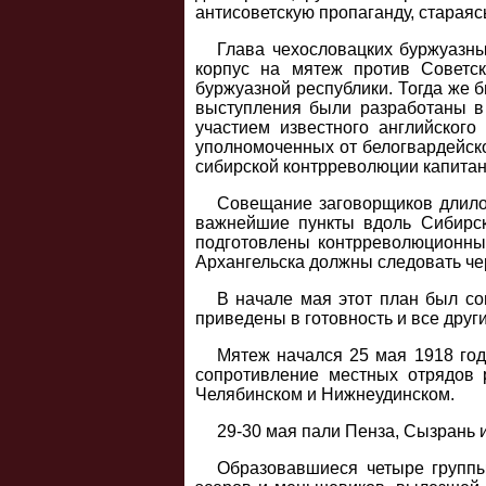
антисоветскую пропаганду, стараяс
Глава чехословацких буржуазны
корпус на мятеж против Советск
буржуазной республики. Тогда же 
выступления были разработаны в 
участием известного английского
уполномоченных от белогвардейск
сибирской контрреволюции капита
Совещание заговорщиков длилос
важнейшие пункты вдоль Сибирск
подготовлены контрреволюционные
Архангельска должны следовать чер
В начале мая этот план был со
приведены в готовность и все друг
Мятеж начался 25 мая 1918 год
сопротивление местных отрядов 
Челябинском и Нижнеудинском.
29-30 мая пали Пенза, Сызрань и
Образовавшиеся четыре группы 