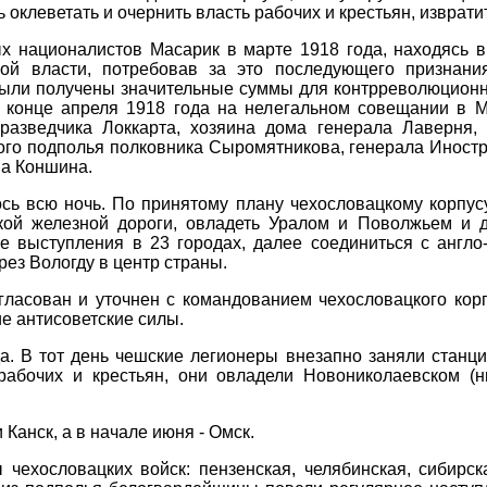
ь оклеветать и очернить власть рабочих и крестьян, извра
х националистов Масарик в марте 1918 года, находясь в
ой власти, потребовав за это последующего признани
были получены значительные суммы для контрреволюционн
конце апреля 1918 года на нелегальном совещании в Мо
 разведчика Локкарта, хозяина дома генерала Лаверня,
ого подполья полковника Сыромятникова, генерала Иност
на Коншина.
ь всю ночь. По принятому плану чехословацкому корпусу
ой железной дороги, овладеть Уралом и Поволжьем и д
 выступления в 23 городах, далее соединиться с англо
ез Вологду в центр страны.
гласован и уточнен с командованием чехословацкого кор
ие антисоветские силы.
а. В тот день чешские легионеры внезапно заняли станци
рабочих и крестьян, они овладели Новониколаевском (
 Канск, а в начале июня - Омск.
чехословацких войск: пензенская, челябинская, сибирск