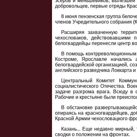
эсеров и меньшевиков, вылезшей 
добровольцев, первые отряды Крас
8 июня пензенская группа белоч
членов Учредительного собрания (К
Расширяя захваченную террит
чехословаков, действовавшими 
белогвардейцы перенесли центр во
В помощь контрреволюционным м
Костроме, Ярославле начались
белогвардейской организацией, со
английского разведчика Локкарта и
Центральный Комитет Коммуни
социалистического Отечества. Во
задаче разгрома врага. Всюду в 
Рабочие и крестьяне были преиспо
В обстановке развертывающейс
опираясь на красногвардейцев, до
Красной Армии чехословацкого фро
Казань... Еще недавно мирный,
сводки о положении на фронтах.