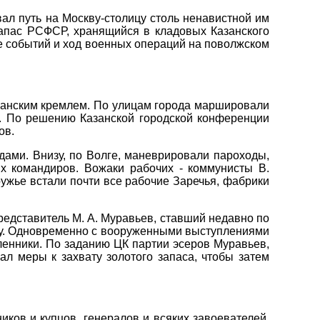
вал путь на Москву-столицу столь ненавистной им
запас РСФСР, хранящийся в кладовых Казанского
е событий и ход военных операций на поволжском
занским кремлем. По улицам города маршировали
. По решению Казанской городской конференции
ов.
дами. Внизу, по Волге, маневрировали пароходы,
х командиров. Вожаки рабочих - коммунисты В.
 ружье встали почти все рабочие Заречья, фабрики
представитель М. А. Муравьев, ставший недавно по
у. Одновременно с вооруженными выступлениями
ленники. По заданию ЦК партии эсеров Муравьев,
л меры к захвату золотого запаса, чтобы затем
иков и купцов, генералов и всяких завоевателей.