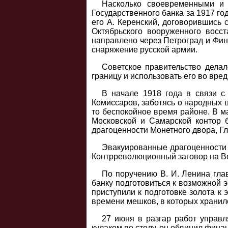
Насколько своевременными и 
Государственного банка за 1917 го
его А. Керенский, договорившись 
Октябрьского вооруженного восс
направлено через Петроград и Фи
снаряжение русской армии.
Советское правительство делал
границу и использовать его во вред
В начале 1918 года в связи с
Комиссаров, заботясь о народных 
то беспокойное время районе. В ма
Московской и Самарской контор б
драгоценности Монетного двора, Гл
Эвакуированные драгоценности е
Контрреволюционный заговор на Во
По поручению В. И. Ленина гла
банку подготовиться к возможной 
приступили к подготовке золота к
времени мешков, в которых хранило
27 июня в разгар работ управ
кулаком по столу, он обвинил фина