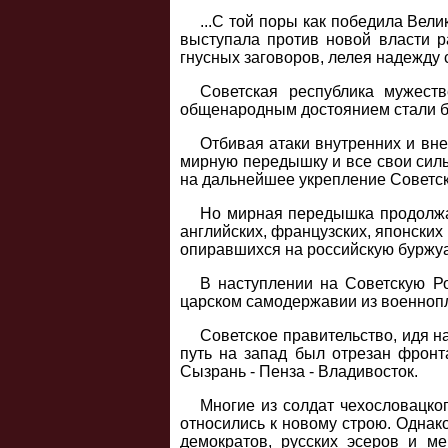
...С той поры как победила Вел
выступала против новой власти р
гнусных заговоров, лелея надежду 
Советская республика мужест
общенародным достоянием стали ба
Отбивая атаки внутренних и вне
мирную передышку и все свои сил
на дальнейшее укрепление Советск
Но мирная передышка продолжал
английских, французских, японски
опиравшихся на российскую буржу
В наступлении на Советскую Р
царском самодержавии из военнопл
Советское правительство, идя н
путь на запад был отрезан фронт
Сызрань - Пенза - Владивосток.
Многие из солдат чехословацког
относились к новому строю. Однак
демократов, русских эсеров и м