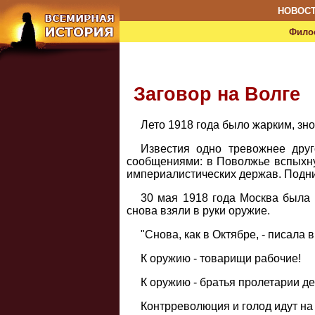
НОВОС
Фило
Заговор на Волге
Лето 1918 года было жарким, зно
Известия одно тревожнее друг
сообщениями: в Поволжье вспыхну
империалистических держав. Подним
30 мая 1918 года Москва была 
снова взяли в руки оружие.
"Снова, как в Октябре, - писала 
К оружию - товарищи рабочие!
К оружию - братья пролетарии д
Контрреволюция и голод идут на 