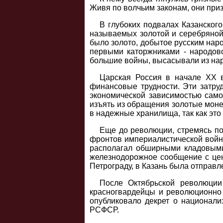
Живя по волчьим законам, они призн
В глубоких подвалах Казанского
называемых золотой и серебряной
было золото, добытое русским нар
первыми каторжниками - народов
большие войны, высасывали из на
Царская Россия в начале XX 
финансовые трудности. Эти затру
экономической зависимостью сам
изъять из обращения золотые моне
в надежные хранилища, так как эт
Еще до революции, стремясь по
фронтов империалистической войны
располагал обширными кладовыми
железнодорожное сообщение с цен
Петрограду, в Казань была отправл
После Октябрьской революции
красногвардейцы и революционно 
опубликовало декрет о национал
РСФСР.