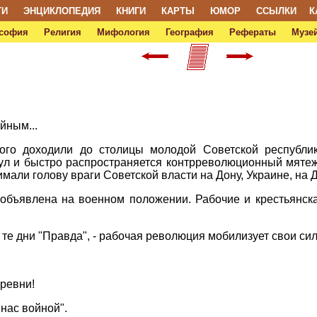
ТИ
ЭНЦИКЛОПЕДИЯ
КНИГИ
КАРТЫ
ЮМОР
ССЫЛКИ
К
софия
Религия
Мифология
География
Рефераты
Музей
йным...
ого доходили до столицы молодой Советской республик
л и быстро распространяется контрреволюционный мятеж
али голову враги Советской власти на Дону, Украине, на 
объявлена на военном положении. Рабочие и крестьянск
в те дни "Правда", - рабочая революция мобилизует свои си
еревни!
нас войной".