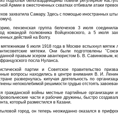
из подполья белогвардейщины повели регулярное наступ
ной Армии в ожесточенных схватках отбивали атаки прево
ехов захватила Самару. Здесь с помощью иностранных штык
омуч).
орию, пензенская группа белочехов 3 июля соединила
под командой полковника Войцеховского, а 5 июля за
енных действий на Волгу.
ятежникам 6 июля 1918 года в Москве вспыхнул мятеж ле
 антисоветские мятежи. Они были подготовлены "Сою
зданной правым эсером авантюристом Б. В. Савинковым, 
 французского посла Нуланса.
стической партии и Советское правительство призв
енные вопросы находились в центре внимания В. И. Ленин
стране развернулась кипучая деятельность по организа
лнены непоколебимой решимости грудью отстоять завоеван
я гражданской войны местные партийные организации и
бровольческие части и рабочие дружины, быстро создава
нта, который разместился в Казани.
 тыловой город, он теперь неожиданно оказался в прифр