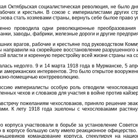
икая Октябрьская социалистическая революция, не было дня
абочих и крестьян. В союзе с империалистами других ст
снова стать хозяевами страны, вернуть себе былое право уг
венно проводила одни революционные преобразования 
нки, заводы, фабрики, железные дороги и другие предпри
шних врагов, рабочие и крестьяне под руководством Комм
ы направили на скорейшее восстановление разрушенного и
ой власти и коренную перестройку всей жизни страны на с
ась недолго. 9 и 14 марта 1918 года в Мурманске, 5 ап
х и американских интервентов. Это было открытое вооруже
азно-помещичью контрреволюцию.
оссию империалисты особую роль отводили чехословацк
енных чехов и словаков для участия в войне против кайзе
австречу пожеланиям чехословаков, приняло решение эваку
ами. К лету 1918 года эшелоны с чехословаками растяну
о корпуса участвовали в борьбе за установление Советск
о в корпусе большую силу имело реакционное офицерство
еньшевиков командование корпуса, спекулируя на нацио