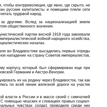
, чтобы контрреволюция, где явно, где скрыто, не
ран русские капиталисты и помещики плели сети
нетать трудовой народ.
за другими. Вслед за национализацией земли
ятия общественного значения.
унистической партии весной 1918 года завоевали
мпериалистической войной народного хозяйства,
оциалистических началах.
реля во Владивостоке высадились первые отряды
нное нападение на страну Советов империалистов,
ому корпусу, который был сформирован еще при
ровской Германии и Австро-Венгрии.
ировать их на родину через Владивосток, так как
лись по всей линии железной дороги на участке
ой власти в России и в массе своей с симпатией
. С помощью чешских и словацких правых социал-
нальных чувствах солдат, проводило среди них