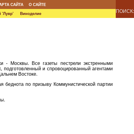
АРТА САЙТА
О САЙТЕ
ПОИСК:
 'Лувр'
Виноделие
и - Москвы. Все газеты пестрели экстренными
, подготовленный и спровоцированный агентами
Дальнем Востоке.
ая беднота по призыву Коммунистической партии
лы.