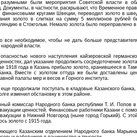
разумными были мероприятия Советской власти в об
д. Документы, в частности, раскрывают, что Временное пра
с финансовыми кругами Швеции, переводил золото в швед
тания золото в слитках на сумму 5 миллионов рублей б
нляндию в Стокгольм. Немало золота было переправлено 
о все необходимое, чтобы не дать больше представителя
 народной власти.
 опасностью нового наступления кайзеровской германс
ценностях, дал указание продолжить сосредоточение золот
е 1918 года в Казань прибыло золото, хранившееся в Тамб
анка. Вместе с золотом оттуда же были доставлены цен
авной палаты мер и весов и Горного института.
ще продолжали поступать в кладовые Казанского банка, к
лге изменил обстановку в этом районе.
вный комиссар Народного банка республики Т. И. Попов в
эвакуации ценностей. Финансовые работники Казани с пом
 эвакуации в Нижний Новгород (ныне город Горький). С эт
сь золото с 1915 года.
ляющего Казанским отделением Народного банка Марьина 
нсовых работников в паникерстве и трусости.