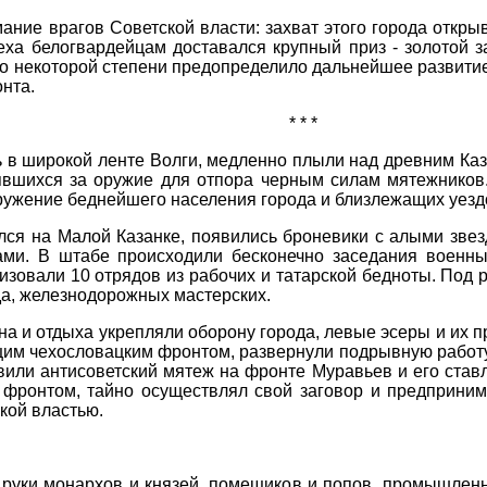
ание врагов Советской власти: захват этого города откры
пеха белогвардейцам доставался крупный приз - золотой 
до некоторой степени предопределило дальнейшее развити
нта.
* * *
ь в широкой ленте Волги, медленно плыли над древним Ка
явшихся за оружие для отпора черным силам мятежников
ужение беднейшего населения города и близлежащих уезд
лся на Малой Казанке, появились броневики с алыми звез
ми. В штабе происходили бесконечно заседания военны
анизовали 10 отрядов из рабочих и татарской бедноты. Под
а, железнодорожных мастерских.
сна и отдыха укрепляли оборону города, левые эсеры и их 
им чехословацким фронтом, развернули подрывную работ
вили антисоветский мятеж на фронте Муравьев и его став
фронтом, тайно осуществлял свой заговор и предпринима
ской властью.
 руки монархов и князей, помещиков и попов, промышленн