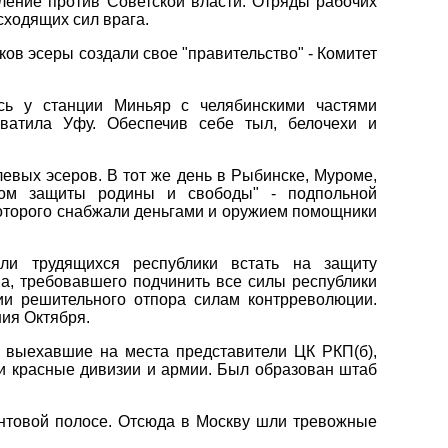
ление против Советской власти. Отряды рабочих
сходящих сил врага.
ов эсеры создали свое "правительство" - Комитет
сь у станции Миньяр с челябинскими частями
хватила Уфу. Обеспечив себе тыл, белочехи и
вых эсеров. В тот же день в Рыбинске, Муроме,
зом защиты родины и свободы" - подпольной
которого снабжали деньгами и оружием помощники
али трудящихся республики встать на защиту
а, требовавшего подчинить все силы республики
ции решительного отпора силам контрреволюции.
ия Октября.
 выехавшие на места представители ЦК РКП(б),
ли красные дивизии и армии. Был образован штаб
онтовой полосе. Отсюда в Москву шли тревожные