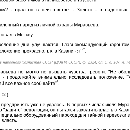
ику? - орал он в неистовстве. - Золото - в надежных 
усиленный наряд из личной охраны Муравьева.
ровал в Москву:
оследние дни улучшаются. Главнокомандующий фронтом
*
ожение прекрасно, т. к. в Казани - я""
.
ародного хозяйства СССР (ЦГАНХ СССР), ф. 2324, оп. 1, д. 187, л. 74
авьева не могло не вызвать чувства тревоги. "Не обол
, - продолжайте внимательно исследовать положение. Т
*
ей все важное сообщайте"
.
)
 74.
предпринять уже не удалось. В первых числах июля Мурав
 "защите" революции, он пытался захватить власть в Каза
специально оборудованный пароход для тайной перевозки зо
 власть.