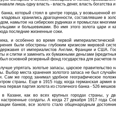
авали лишь одну власть - власть денег, власть богатства и
 банка, который стоял в центре города, у возвышенной его
 кладовых хранились драгоценности, составлявшие в зол
одом, намытое на сибирских рудниках и промыслах многим
ольцами и большевиками. Во имя этого золота цари и к
рода последние жизненные соки.
века, и особенно во время первой империалистической
днения были обострены глубоким кризисом мировой систе
одержавия от империалистов Англии, Франции и США. Го
ты и слитки и заменить их бумажными деньгами (кредитны
о был основной резервный фонд государства для расчетов 
лучше упрятать золотые запасы, царское правительство н
. Выбор места хранения золотого запаса не был случайным
. Сам же город занимал удобное географическое положе
тром страны. Еще в 1915 году, когда германская армия в
ена первая партия золота из столичного банка - 526 мешков
 в Казани, как во всех крупных городах страны, у дв
настроенные солдаты. А когда 27 декабря 1917 года Сов
изации банков, все золото стало общенародным достоян