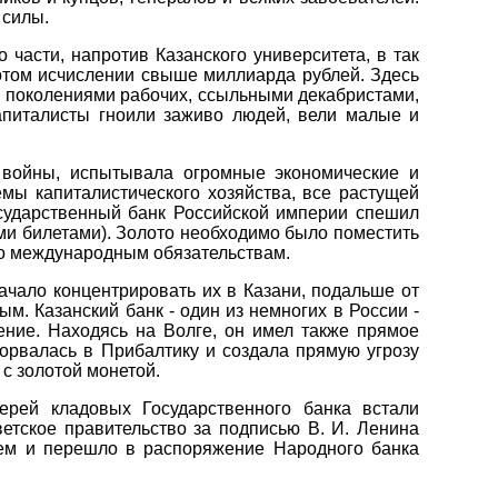
 силы.
 части, напротив Казанского университета, в так
отом исчислении свыше миллиарда рублей. Здесь
и поколениями рабочих, ссыльными декабристами,
апиталисты гноили заживо людей, вели малые и
 войны, испытывала огромные экономические и
мы капиталистического хозяйства, все растущей
сударственный банк Российской империи спешил
ми билетами). Золото необходимо было поместить
по международным обязательствам.
ачало концентрировать их в Казани, подальше от
. Казанский банк - один из немногих в России -
ние. Находясь на Волге, он имел также прямое
орвалась в Прибалтику и создала прямую угрозу
 с золотой монетой.
ерей кладовых Государственного банка встали
етское правительство за подписью В. И. Ленина
ием и перешло в распоряжение Народного банка