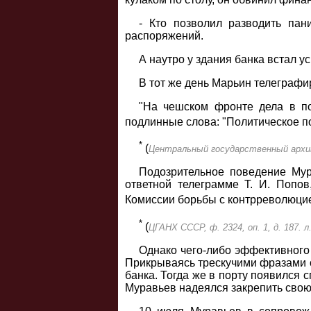
- Кто позволил разводить пан
распоряжений.
А наутро у здания банка встал 
В тот же день Марьин телеграфи
"На чешском фронте дела в п
подлинные слова: "Политическое пол
*
(
Центральный государственный архив н
Подозрительное поведение Мур
ответной телеграмме Т. И. Попов
Комиссии борьбы с контрреволюци
*
(
ЦГАНХ СССР, ф. 2324, оп. 1, д. 187. л.
Однако чего-либо эффективного 
Прикрываясь трескучими фразами о
банка. Тогда же в порту появился 
Муравьев надеялся закрепить свою