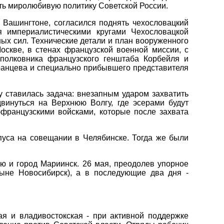
тить миролюбивую политику Советской России.
 Вашингтоне, согласился поднять чехословацкий
я империалистическими кругами Чехословацкой
ых сил. Технические детали и план вооруженного
скве, в стенах французской военной миссии, с
 полковника французского генштаба Корбейля и
ранцева и специально прибывшего представителя
 ставилась задача: внезапным ударом захватить
винуться на Верхнюю Волгу, где эсерами будут
-французскими войсками, которые после захвата
пуса на совещании в Челябинске. Тогда же были
ю и город Мариинск. 26 мая, преодолев упорное
ныне Новосибирск), а в последующие два дня -
ая и владивостокская - при активной поддержке