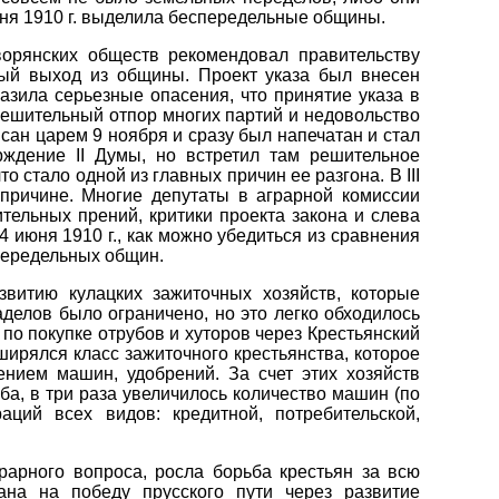
юня 1910 г. выделила беспередельные общины.
дворянских обществ рекомендовал правительству
ный выход из общины. Проект указа был внесен
азила серьезные опасения, что принятие указа в
 решительный отпор многих партий и недовольство
сан царем 9 ноября и сразу был напечатан и стал
рждение II Думы, но встретил там решительное
 стало одной из главных причин ее разгона. В III
причине. Многие депутаты в аграрной комиссии
ельных прений, критики проекта закона и слева
4 июня 1910 г., как можно убедиться из сравнения
спередельных общин.
витию кулацких зажиточных хозяйств, которые
елов было ограничено, но это легко обходилось
по покупке отрубов и хуторов через Крестьянский
ширялся класс зажиточного крестьянства, которое
нием машин, удобрений. За счет этих хозяйств
ба, в три раза увеличилось количество машин (по
аций всех видов: кредитной, потребительской,
арного вопроса, росла борьба крестьян за всю
на на победу прусского пути через развитие