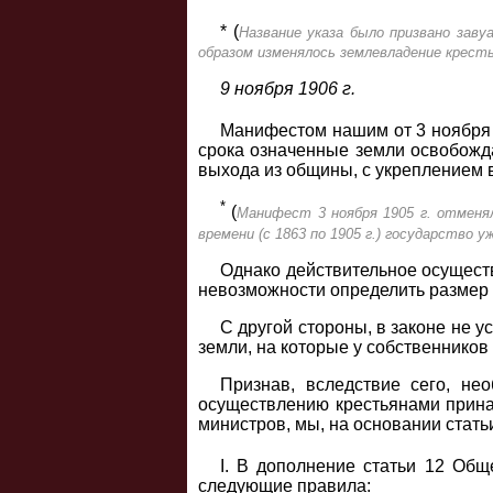
* (
Название указа было призвано заву
образом изменялось землевладение крест
9 ноября 1906 г.
Манифестом нашим от 3 ноября 1
срока означенные земли освобожда
выхода из общины, с укреплением в
*
(
Манифест 3 ноября 1905 г. отменял
времени (с 1863 по 1905 г.) государство 
Однако действительное осуществ
невозможности определить размер
С другой стороны, в законе не 
земли, на которые у собственников
Признав, вследствие сего, н
осуществлению крестьянами прина
министров, мы, на основании стать
I. В дополнение статьи 12 Общег
следующие правила: