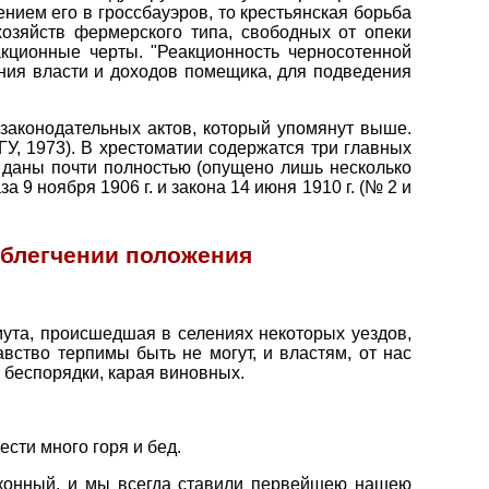
нием его в гроссбауэров, то крестьянская борьба
озяйств фермерского типа, свободных от опеки
кционные черты. "Реакционность черносотенной
ления власти и доходов помещика, для подведения
законодательных актов, который упомянут выше.
У, 1973). В хрестоматии содержатся три главных
ы даны почти полностью (опущено лишь несколько
 9 ноября 1906 г. и закона 14 июня 1910 г. (№ 2 и
облегчении положения
та, происшедшая в селениях некоторых уездов,
вство терпимы быть не могут, и властям, от нас
беспорядки, карая виновных.
сти много горя и бед.
аконный, и мы всегда ставили первейшею нашею