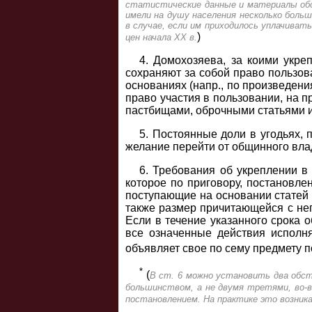
статистические данные и материалы обс
имели на душу населения несколько боль
в случае, если им приходилось уплачивать
)
цен начала XX в.
4. Домохозяева, за коими укре
сохраняют за собой право пользов
основаниях (напр., по произведения
право участия в пользовании, на 
пастбищами, оброчными статьями и
5. Постоянные доли в угодьях, 
желание перейти от общинного вла
6. Требования об укреплении в 
которое по приговору, постановле
поступающие на основании статей 
также размер причитающейся с него
Если в течение указанного срока 
все означенные действия исполн
объявляет свое по сему предмету 
*
(
В ст. 6 можно установить два обст
большинством, а не двумя третями, во-в
постановлением. На практике это возника