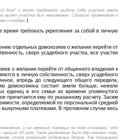
ой долг" и могли требовать выдела себе участка земли
ли выдел участка был невозможен. Согласно примечанию к
)
ыми съездами.
 время требовать укрепления за собой в личную
лению отдельных домохозяев о желании перейти от
енность, сверх усадебного участка, все участки
озяев о желании перейти от общинного владения к
яются в личную собственность, сверх усадебного
янное, впредь до следующего общего передела,
ию домохозяина состоит земли больше, нежели
ых единиц в его семье ко времени упомянутого
ое причитается ему по указанному расчету. Засим
тоимости, определяемой по персональной средней
я выкупными платежами. В противном случае весь
заявлению, и на имевших таковые на том основании, что
г. прошло 24 года. Такое разделение было обусловлено тем,
янам, стала владением отдельных дворов. Как показывали