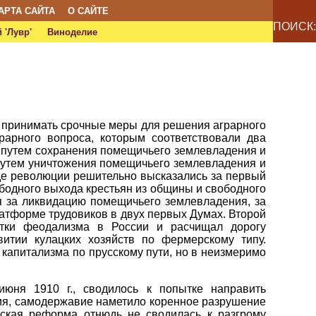
АРТА САЙТА
О САЙТЕ
ПОИСК:
 'Лувр'
Виноделие
 принимать срочные меры для решения аграрного
арного вопроса, которым соответствовали два
 "путем сохранения помещичьего землевладения и
 "путем уничтожения помещичьего землевладения и
оде революции решительно высказались за первый
бодного выхода крестьян из общины и свободного
я за ликвидацию помещичьего землевладения, за
атформе трудовиков в двух первых Думах. Второй
итки феодализма в России и расчищал дорогу
итии кулацких хозяйств по фермерскому типу.
капитализма по прусскому пути, но в неизмеримо
июня 1910 г., сводилось к попытке направить
ния, самодержавие наметило коренное разрушение
нская реформа отнюдь не сводилась к разгрому