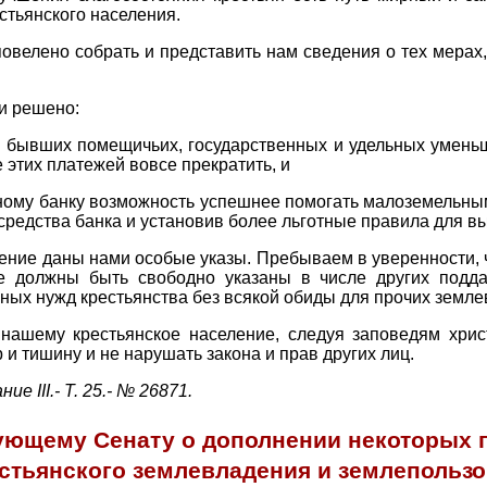
стьянского населения.
овелено собрать и представить нам сведения о тех мерах
и решено:
 бывших помещичьих, государственных и удельных уменьши
 этих платежей вовсе прекратить, и
ьному банку возможность успешнее помогать малоземельны
средства банка и установив более льготные правила для вы
нение даны нами особые указы. Пребываем в уверенности,
е должны быть свободно указаны в числе других подда
ых нужд крестьянства без всякой обиды для прочих земле
 нашему крестьянское население, следуя заповедям хри
и тишину и не нарушать закона и прав других лиц.
е III.- Т. 25.- № 26871.
вующему Сенату о дополнении некоторых
естьянского землевладения и землепользо