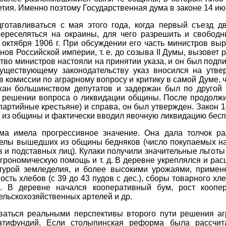
етия. Именно поэтому Государственная дума в законе 14 и
дготавливаться с мая этого года, когда первый съезд 
переселяться на окраины, для чего разрешить и свобод
ктября 1906 г. При обсуждении его часть министров выр
нов Российской империи, т. е. до созыва II Думы, вызовет
во министров настояли на принятии указа, и он был подпи
существующему законодательству указ вносился на утве
комиссии по аграрному вопросу и критику в самой Думе, что
жан большинством депутатов и задержан был по другой 
 решении вопроса о ликвидации общины. После продолжит
партийные крестьяне) и справа, он был утвержден. Закон 1
ход из общины и фактически вводил явочную ликвидацию бе
а имела прогрессивное значение. Она дала толчок раз
делы вышедших из общины бедняков (число покупаемых над
 и подставных лиц). Кулаки получили значительные льготы 
грономическую помощь и т. д. В деревне укреплялся и рас
турой земледелия, и более высокими урожаями, примене
ть хлебов (с 39 до 43 пудов с дес.), сборы товарного хле
е. В деревне начался кооперативный бум, рост коопер
ельскохозяйственных артелей и др.
ваться реальными перспективы второго пути решения агр
атифундий. Если столыпинская реформа была рассчита