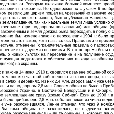
представляют. Реформа включала большой комплекс прео
селения на окраины. Но одновременно с указом 9 ноября
мом революции царизм пошел на чрезвычайно важную мер
год до столыпинского закона, был опубликован манифест
землевладения, так как надельные земли лишь условно сч
 крестьяне (при подворном пользовании) или община (
я законченным и земля должна была переходить в полную с
еменно был изменен закон о переселении 1904 г.: было п
 меняло этот закон, хотя называлось Правилами о применен
естьян, отменены "ограничительные правила о паспортах"
авнение их с другими сословиями. В это же время были пр
ель, о новых льготах на переселение и на получение ссуд
тствующая подготовка к обеспечению выхода из общины
дняков) на окраины.
ак и закона 14 июня 1910 г., сводился к замене общинной 
естностях) частной собственностью главы двора, т. е. ли
в в селах и деревнях. Из них 2,4 млн. дворов были уже без
лн. и на подворном 2,8 млн. Совсем общин не было в Приб
ережной Украине, в Восточной Белоруссии и в Сибири. 
ое землевладение сразу (кроме Сибири). Если до 1906 г. 
им было прибавлено 2,8 млн. собственников из числа подв
и уже разложившаяся. Ленин отмечал, что указ 9 ноября
и бы сама община не разложилась, не выделила элеме
более разложившимися были те общины, в которых либо 