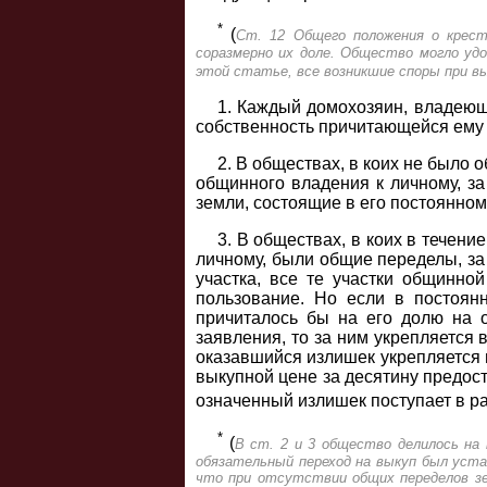
*
(
Ст. 12 Общего положения о крест
соразмерно их доле. Общество могло уд
этой статье, все возникшие споры при в
1. Каждый домохозяин, владеющ
собственность причитающейся ему 
2. В обществах, в коих не было
общинного владения к личному, за
земли, состоящие в его постоянном
3. В обществах, в коих в течен
личному, были общие переделы, за
участка, все те участки общинно
пользование. Но если в постоян
причиталось бы на его долю на о
заявления, то за ним укрепляется 
оказавшийся излишек укрепляется 
выкупной цене за десятину предос
означенный излишек поступает в 
*
(
В ст. 2 и 3 общество делилось на
обязательный переход на выкуп был устан
что при отсутствии общих переделов зем