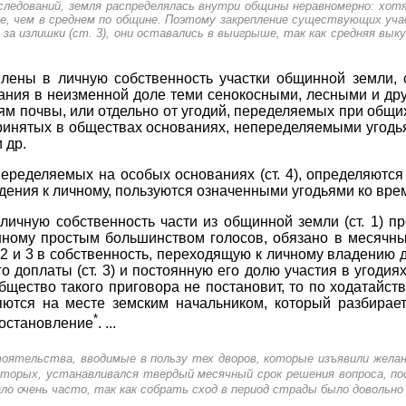
ледований, земля распределялась внутри общины неравномерно: хот
ше, чем в среднем по общине. Поэтому закрепление существующих уч
 за излишки (ст. 3), они оставались в выигрыше, так как средняя вык
плены в личную собственность участки общинной земли, с
ания в неизменной доле теми сенокосными, лесными и др
м почвы, или отдельно от угодий, переделяемых при общих п
принятых в обществах основаниях, непеределяемыми угодья
 др.
переделяемых на особых основаниях (ст. 4), определяютс
дения к личному, пользуются означенными угодьями ко врем
личную собственность части из общинной земли (ст. 1) п
нному простым большинством голосов, обязано в месячный
2 и 3 в собственность, переходящую к личному владению 
 доплаты (ст. 3) и постоянную его долю участия в угодиях
общество такого приговора не постановит, то по ходатайс
яются на месте земским начальником, который разбирае
*
постановление
. ...
оятельства, вводимые в пользу тех дворов, которые изъявили жела
торых, устанавливался твердый месячный срок решения вопроса, пос
ло очень часто, так как собрать сход в период страды было довольно 