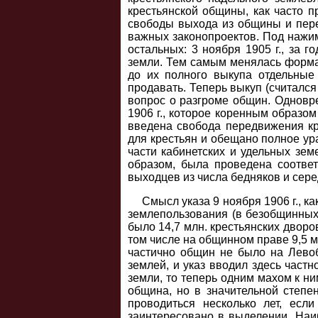
крестьянской общины, как часто 
свободы выхода из общины и пере
важных законопроектов. Под нажи
остальных: 3 ноября 1905 г., за 
земли. Тем самым менялась форма 
до их полного выкупа отдельные
продавать. Теперь выкуп (считалс
вопрос о разгроме общин. Одновр
1906 г., которое коренным образом
введена свобода передвижения кр
для крестьян и обещано полное ур
части кабинетских и удельных зем
образом, была проведена соотве
выходцев из числа бедняков и сере
Смысл указа 9 ноября 1906 г., к
землепользования (в безобщинных м
было 14,7 млн. крестьянских дворо
том числе на общинном праве 9,5 м
частично общин не было на Левоб
землей, и указ вводил здесь частн
земли, то теперь одним махом к н
община, но в значительной степен
проводиться несколько лет, есл
заинтересовано в выделении. Наи