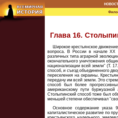
НОВОС
Фило
Глава 16. Столып
Широкое крестьянское движение
вопроса. В России в начале XX 
различных типа аграрной эволюции
окончательного уничтожения общин
национализации всей земли" (Т. 1
способ, и съезд объединенного дв
переселения на окраины. Крестья
передачу им всей земли. Это стре
способ был более прогрессивны
американскому пути буржуазной 
Столыпинский способ тоже был объ
меньшей степени обеспечивал "своб
Основное содержание указа 9
капиталистическое развитие по пр
крестьянского надельного земле