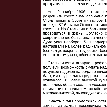
прекратились в последние десятил
Указ 9 ноября 1906 г. стал по
разрешить крестьянам свободно 
Столыпиным в Совет министров 1 о
порядке 87-й статьи Основных зако
крестьян. Но Столыпин и большинст
проводиться в жизнь. Согласно 
сопротивление большинства членов 
Думе указ, наоборот, был поддер
настаивали на более радикальном
(социал-демократы, трудовики, бес
его с текстом указа, облегчал вы
Столыпинская аграрная реформ
получили возможность скупать на
покупкой наделов на родственников
банк, им выделялись средства на а
отличалось и более высокой куль
поднялись общая средняя урожайнос
стоимости) в сельском хозяйств
маслодельческой, льноводческой, с
Вместе с тем продолжали оста
землю, за захват помещичьих л