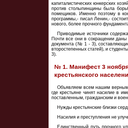
капиталистических юнкерских хозяй
против столыпинщины была борьб
помещиков. Именно поэтому в ко
программы,- писал Ленин,- состои
нового, более прочного фундамента 
Приводимые источники содержат
Почти все они в сокращении даны 
документа (№ 1 - 3), составляющи
второстепенных статей), и студенты
3).
№ 1. Манифест 3 ноября
крестьянского населен
Объявляем всем нашим верным 
где крестьяне чинят насилие в им
поставленным, гражданским и воен
Нужды крестьянские близки серд
Насилия и преступления не улучш
Единственный путь прочного у