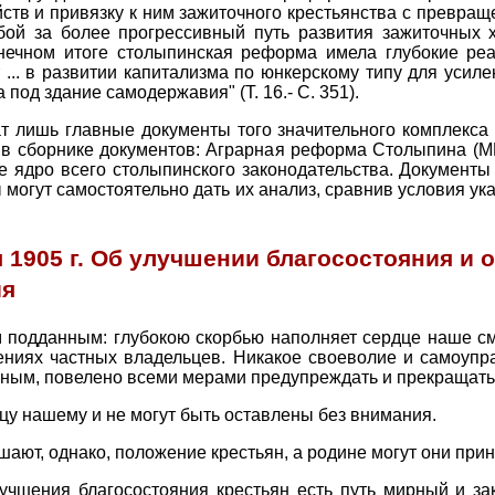
ств и привязку к ним зажиточного крестьянства с превраще
ой за более прогрессивный путь развития зажиточных х
нечном итоге столыпинская реформа имела глубокие реа
т ... в развитии капитализма по юнкерскому типу для уси
под здание самодержавия" (Т. 16.- С. 351).
 лишь главные документы того значительного комплекса 
в сборнике документов: Аграрная реформа Столыпина (МГ
е ядро всего столыпинского законодательства. Документ
 могут самостоятельно дать их анализ, сравнив условия указа
 1905 г. Об улучшении благосостояния и 
ия
подданным: глубокою скорбью наполняет сердце наше сму
ениях частных владельцев. Никакое своеволие и самоупра
ным, повелено всеми мерами предупреждать и прекращать 
цу нашему и не могут быть оставлены без внимания.
ают, однако, положение крестьян, а родине могут они прине
лучшения благосостояния крестьян есть путь мирный и з