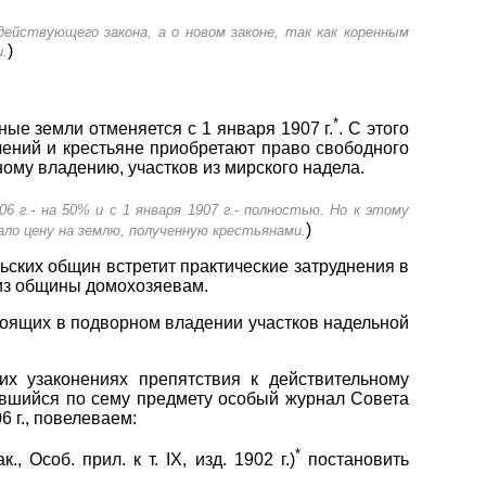
действующего закона, а о новом законе, так как коренным
)
и.
*
ые земли отменяется с 1 января 1907 г.
. С этого
чений и крестьяне приобретают право свободного
ому владению, участков из мирского надела.
 г.- на 50% и с 1 января 1907 г.- полностью. Но к этому
)
шало цену на землю, полученную крестьянами.
ьских общин встретит практические затруднения в
из общины домохозяевам.
стоящих в подворном владении участков надельной
х узаконениях препятствия к действительному
вшийся по сему предмету особый журнал Совета
 г., повелеваем:
*
Особ. прил. к т. IX, изд. 1902 г.)
постановить