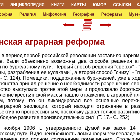
ТИ
ЭНЦИКЛОПЕДИЯ
КНИГИ
КАРТЫ
ЮМОР
ССЫЛКИ
К
софия
Религия
Мифология
География
Рефераты
Музей
инская аграрная реформа
 в период первой российской революции заставило царизм
в. были объективно возможны два способа решения агр
 по буржуазному пути. Первый способ решения "сверху" -
ы, разграбления ее кулаками", а второй способ "снизу" -
7.- С. 124). Помещики, поддержанные буржуазией, уже в х
орянства принял решение о необходимости разрешения сво
нство выступало против этой меры и продолжало боротьс
мление крестьянской массы нашло отражение в аграрной пл
м, потому что он ликвидировал все основные переж
аграрной эволюции, который находил отражение в разв
ективно прогрессивным, поскольку давал толчок развитию 
одное развитие производительных сил" (Т. 17.- С. 252).
 ноября 1906 г., утвержденного Думой как закон 14 
усскому пути. Видя неизбежность ломки форм землевладе
владения при полном сохранении помещичьего. Столыпи