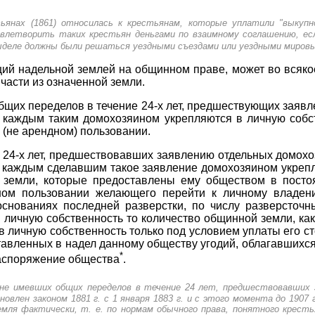
ьянах (1861) относилась к крестьянам, которые уплатили "выкупн
овлетворить таких крестьян деньгами по взаимному соглашению, ес
ыделе должны были решаться уездными съездами или уездными миров
ий надельной землей на общинном праве, может во всякое
части из означенной земли.
 общих переделов в течение 24-х лет, предшествующих заяв
 каждым таким домохозяином укрепляются в личную собств
 (не арендном) пользовании.
ие 24-х лет, предшествовавших заявлению отдельных домох
 каждым сделавшим такое заявление домохозяином укрепл
й земли, которые предоставлены ему обществом в посто
ном пользовании желающего перейти к личному владен
снованиях последней разверстки, по числу разверсточн
в личную собственность то количество общинной земли, как
в личную собственность только под условием уплаты его с
тавленных в надел данному обществу угодий, облагавшихс
*
распоряжение общества
.
 не имевших общих переделов в течение 24 лет, предшествовавших 
овлен законом 1881 г. с 1 января 1883 г. и с этого момента до 1907 
ля фактически, т. е. по нормам обычного права, понятного кресть