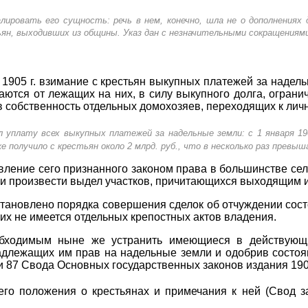
алировать его сущность: речь в нем, конечно, шла не о дополнениях 
ьян, выходивших из общины. Указ дан с незначительными сокращениям
905 г. взимание с крестьян выкупных платежей за надельн
ются от лежащих на них, в силу выкупного долга, ограни
 собственность отдельных домохозяев, переходящих к личн
 уплату всех выкупных платежей за надельные земли: с 1 января 1906
уже получило с крестьян около 2 млрд. руб., что в несколько раз превы
ление сего признанного законом права в большинстве сел
 и произвести выдел участков, причитающихся выходящим 
установлено порядка совершения сделок об отчуждении со
 их не имеется отдельных крепостных актов владения.
еобходимым ныне же устранить имеющиеся в действующи
длежащих им прав на надельные земли и одобрив состоя
и 87 Свода Основных государственных законов издания 1906
о положения о крестьянах и примечания к ней (Свод зак., 