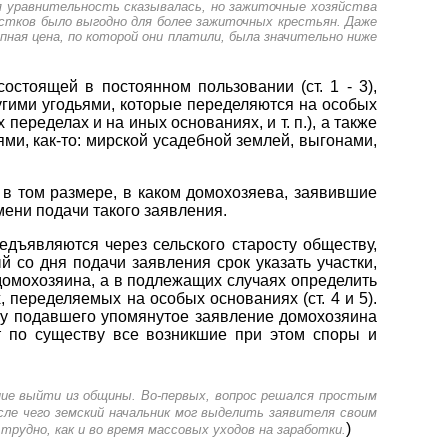
я уравнительность сказывалась, но зажиточные хозяйства
астков было выгодно для более зажиточных крестьян. Даже
упная цена, по которой они платили, была значительно ниже
остоящей в постоянном пользовании (ст. 1 - 3),
угими угодьями, которые переделяются на особых
еределах и на иных основаниях, и т. п.), а также
ми, как-то: мирской усадебной землей, выгонами,
я в том размере, в каком домохозяева, заявившие
ени подачи такого заявления.
редъявляются через сельского старосту обществу,
 со дня подачи заявления срок указать участки,
домохозяина, а в подлежащих случаях определить
, переделяемых на особых основаниях (ст. 4 и 5).
тву подавшего упомянутое заявление домохозяина
т по существу все возникшие при этом споры и
ние выйти из общины. Во-первых, вопрос решался простым
ле чего земский начальник мог выделить заявителя своим
)
трудно, как и во время массовых уходов на заработки.