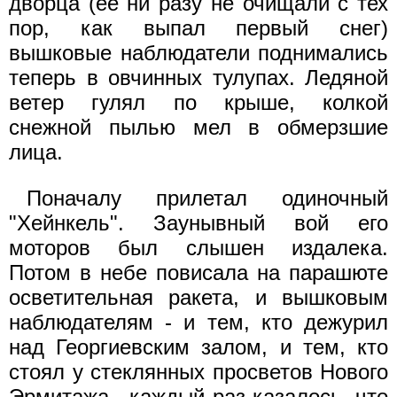
дворца (ее ни разу не очищали с тех
пор, как выпал первый снег)
вышковые наблюдатели поднимались
теперь в овчинных тулупах. Ледяной
ветер гулял по крыше, колкой
снежной пылью мел в обмерзшие
лица.
Поначалу прилетал одиночный
"Хейнкель". Заунывный вой его
моторов был слышен издалека.
Потом в небе повисала на парашюте
осветительная ракета, и вышковым
наблюдателям - и тем, кто дежурил
над Георгиевским залом, и тем, кто
стоял у стеклянных просветов Нового
Эрмитажа,- каждый раз казалось, что