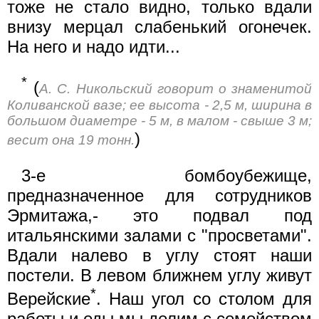
тоже не стало видно, только вдали
внизу мерцал слабенький огонечек.
На него и надо идти...
*
(
А. С. Никольский говорит о знаменитой
Коливанской вазе; ее высота - 2,5 м, ширина в
большом диаметре - 5 м, в малом - свыше 3 м;
)
весит она 19 тонн.
3-е бомбоубежище,
предназначенное для сотрудников
Эрмитажа,- это подвал под
итальянскими залами с "просветами".
Вдали налево в углу стоят наши
постели. В левом ближнем углу живут
*
Верейские
. Наш угол со столом для
работы и еды мы делим с семейством