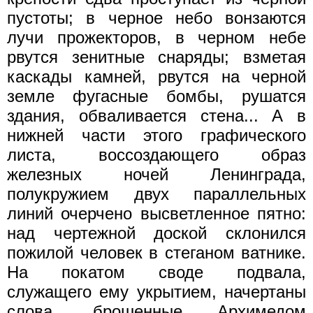
пустоты; в черное небо вонзаются
лучи прожекторов, в черном небе
рвутся зенитные снаряды; взметая
каскады камней, рвутся на черной
земле фугасные бомбы, рушатся
здания, обваливается стена... А в
нижней части этого графического
листа, воссоздающего образ
железных ночей Ленинграда,
полукружием двух параллельных
линий очерчено высветленное пятно:
над чертежной доской склонился
пожилой человек в стеганом ватнике.
На покатом своде подвала,
служащего ему укрытием, начертаны
слова, брошенные Архимедом