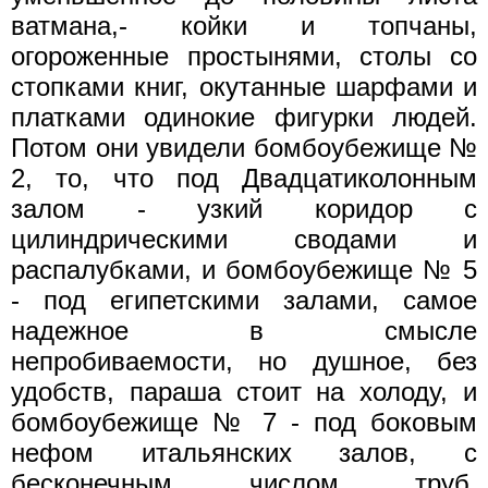
ватмана,- койки и топчаны,
огороженные простынями, столы со
стопками книг, окутанные шарфами и
платками одинокие фигурки людей.
Потом они увидели бомбоубежище №
2, то, что под Двадцатиколонным
залом - узкий коридор с
цилиндрическими сводами и
распалубками, и бомбоубежище № 5
- под египетскими залами, самое
надежное в смысле
непробиваемости, но душное, без
удобств, параша стоит на холоду, и
бомбоубежище № 7 - под боковым
нефом итальянских залов, с
бесконечным числом труб,