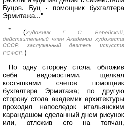
Буцов. Буц - помощник бухгалтера
Эрмитажа..."
*
(
Художник Г. С. Верейский,
действительный член Академии художеств
СССР, заслуженный деятель искусств
)
РСФСР.
По одну сторону стола, обложив
себя ведомостями, щелкал
костяшками счетов помощник
бухгалтера Эрмитажа; по другую
сторону стола академик архитектуры
проходил напоследок итальянским
карандашом сделанный днем рисунок
или, отложив его на топчан,