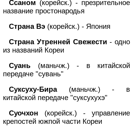
Ссаном
(корейск.) - презрительное
название простонародья
Страна Вэ
(корейск.) - Япония
Страна Утренней Свежести
- одно
из названий Кореи
Суань
(маньчж.) - в китайской
передаче "сувань"
Суксуху-Бира
(маньчж.) - в
китайской передаче "суксухухэ"
Суочхон
(корейск.) - управление
крепостей южпой части Кореи