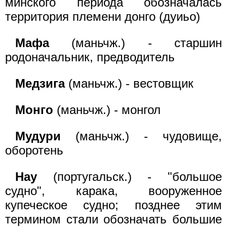
минского периода обозначалась
территория племени донго (дуиьо)
Мафа
(маньчж.) - старшин
родоначальник, предводитель
Медзига
(маньчж.) - вестовщик
Moнго
(маньчж.) - монгол
Мудури
(маньчж.) - чудовище,
оборотень
Hay
(португальск.) - "большое
судно", карака, вооруженное
купеческое судно; позднее этим
термином стали обозначать большие