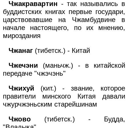
Чжакравартин
- так назывались в
буддистских книгах первые государи,
царствовавшие на Чжамбудвине в
начале настоящего, по их мнению,
мироздания
Чжанаг
(тибетск.) - Китай
Чжечэни
(маньчж.) - в китайской
передаче "чжэчэнь"
Чжихуй
(кит.) - звание, которое
правители минского Китая давали
чжурчжэньским старейшинам
Чжово
(тибетск.) - Будда,
"Владыка"