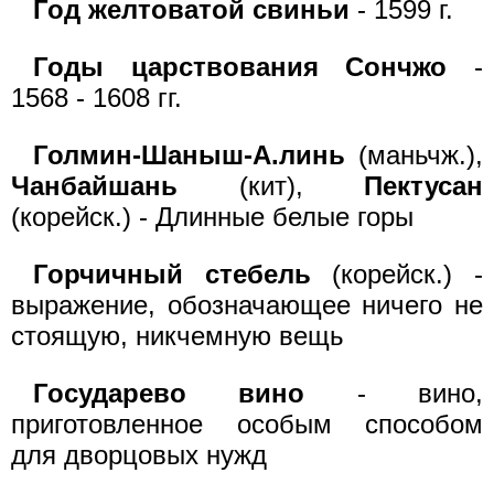
Год желтоватой свиньи
- 1599 г.
Годы царствования Сончжо
-
1568 - 1608 гг.
Голмин-Шаныш-А.линь
(маньчж.),
Чанбайшань
(кит),
Пектусан
(корейск.) - Длинные белые горы
Горчичный стебель
(корейск.) -
выражение, обозначающее ничего не
стоящую, никчемную вещь
Государево вино
- вино,
приготовленное особым способом
для дворцовых нужд