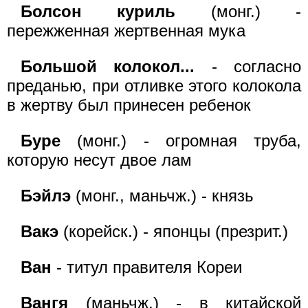
Болсон куриль
(монг.) -
пережженная жертвенная мука
Большой колокол...
- согласно
преданью, при отливке этого колокола
в жертву был принесен ребенок
Буре
(монг.) - огромная труба,
которую несут двое лам
Бэйлэ
(монг., маньчж.) - князь
Вакэ
(корейск.) - японцы (презрит.)
Ван
- титул правителя Кореи
Вангя
(маньчж.) - в китайской