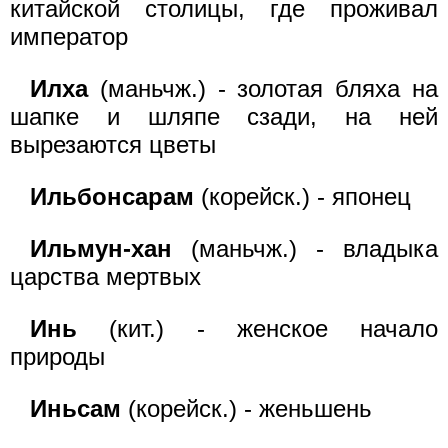
китайской столицы, где проживал
император
Илха
(маньчж.) - золотая бляха на
шапке и шляпе сзади, на ней
вырезаются цветы
Ильбонсарам
(корейск.) - японец
Ильмун-хан
(маньчж.) - владыка
царства мертвых
Инь
(кит.) - женское начало
природы
Иньсам
(корейск.) - женьшень