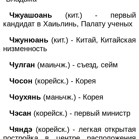
Чжуашоань
(кит.) - первый
кандидат в Хаиьлинь, Палату ученых
Чжунюань
(кит.) - Китай, Китайская
низменность
Чулган
(маиьчж.) - съезд, сейм
Чосон
(корейск.) - Корея
Чоухянь
(маньчж.) - Корея
Чэсан
(корейск.) - первый министр
Чяндэ
(корейск.) - легкая открытая
постройка в центре расположения