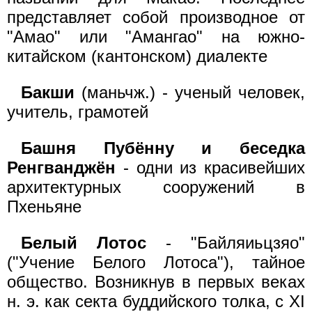
представляет собой производное от
"Амао" или "Амангао" на южно-
китайском (кантонском) диалекте
Бакши
(маньчж.) - ученый человек,
учитель, грамотей
Башня Пубённу и беседка
Ренгванджён
- одни из красивейших
архитектурных сооружений в
Пхеньяне
Белый Лотос
- "Байляиьцзяо"
("Учение Белого Лотоса"), тайное
общество. Возникнув в первых веках
н. э. как секта буддийского толка, с XI