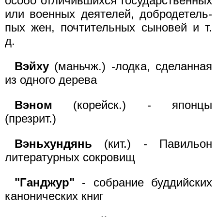
особо отличившихся государственных
или военных деятелей, добродетель-
пых жен, почтительных сыновей и т.
д.
Вэйху
(маньчж.) -лодка, сделанная
из одного дерева
Вэном
(корейск.) - японцы
(презрит.)
Вэньхундянь
(кит.) - Павильон
литературных сокровищ
"Ганджур"
- собрание буддийских
канонических книг