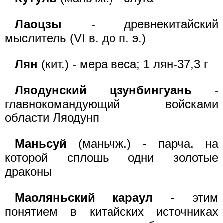
Лаоцзы
- древнекитайский
мыслитель (VI в. до п. э.)
Лян
(кит.) - мера веса; 1 лян-37,3 г
Ляодунский цзунбингуань
-
главнокомандующий войсками
области Ляодунп
Маньсуй
(маньчж.) - парча, на
которой сплошь одни золотые
драконы
Маоляньский караул
- этим
понятием в китайских источниках