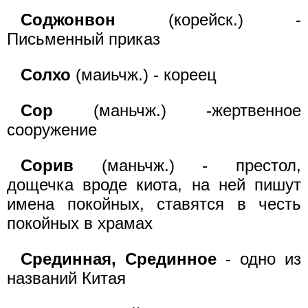
Соджонвон
(корейск.) -
Письменный приказ
Солхо
(маиьчж.) - кореец
Сор
(маньчж.) -жертвенное
сооружение
Сорив
(маньчж.) - престол,
дощечка вроде киота, на ней пишут
имена покойных, ставятся в честь
покойных в храмах
Срединная, Срединное
- одно из
названий Китая