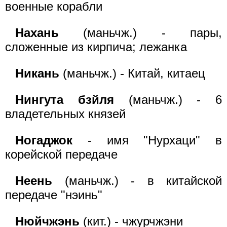
военные корабли
Нахань
(маньчж.) - пары,
сложенные из кирпича; лежанка
Никань
(маньчж.) - Китай, китаец
Нингута бзйля
(маньчж.) - 6
владетельных князей
Ногаджок
- имя "Нурхаци" в
корейской передаче
Неень
(маньчж.) - в китайской
передаче "нэинь"
Нюйчжэнь
(кит.) - чжурчжэни