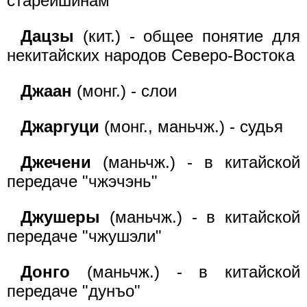
старейшинам
Дацзы
(кит.) - общее понятие для
некитайских народов Северо-Востока
Джаан
(монг.) - слои
Джаргуци
(монг., маньчж.) - судья
Джечени
(маньчж.) - в китайской
передаче "чжэчэнь"
Джушеры
(маньчж.) - в китайской
передаче "чжушэли"
Донго
(маньчж.) - в китайской
передаче "дунъо"