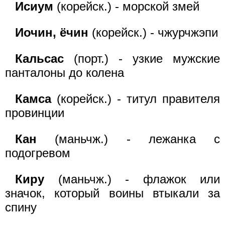
Исиум
(корейск.) - морской змей
Иочин, ёчин
(корейск.) - чжурчжэпи
Кальсас
(порт.) - узкие мужские
панталоны до колена
Камса
(корейск.) - титул правителя
провинции
Кан
(маньчж.) - лежанка с
подогревом
Киру
(маньчж.) - флажок или
значок, который воины втыкали за
спину