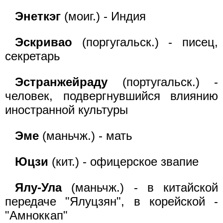
Энеткэг
(моиг.) - Индия
Эскривао
(поргугальск.) - писец,
секретарь
Эстранжейраду
(португальск.) -
человек, подвергнувшийся влиянию
иностранной культуры
Эме
(маньчж.) - мать
Юцзи
(кит.) - офицерское звапие
Ялу-Ула
(маньчж.) - в китайской
передаче "Ялуцзян", в корейской -
"Амноккап"