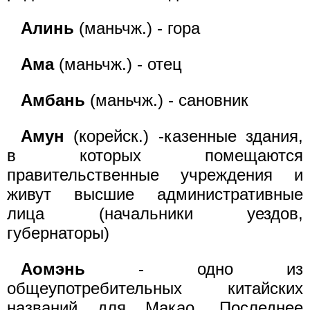
Алинь
(маньчж.) - гора
Ама
(маньчж.) - отец
Амбань
(маньчж.) - сановник
Амун
(корейск.) -казенные здания,
в которых помещаются
правительственные учреждения и
живут высшие административные
лица (начальники уездов,
губернаторы)
Аомэнь
- одно из
общеупотребительных китайских
названий для Макао. Последнее