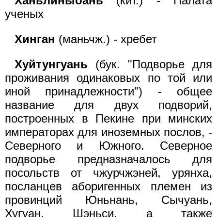
Ханьлиныоань
(кит.) - Палата
ученых
Хинган
(маньчж.) - хребет
Хуйтунгуань
(бук. "Подворье для
проживания одинаковых по той или
иной принадлежности") - общее
название для двух подворий,
построенных в Пекине при минских
императорах для иноземных послов, -
Северного и Южного. Северное
подворье предназначалось для
посольств от чжурчжэней, урянха,
посланцев аборигенных племен из
провинций Юньнань, Сычуань,
Хугуан, Шэньси, а также