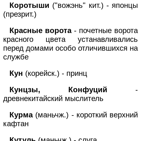
Коротыши
("вожэнь" кит.) - японцы
(презрит.)
Красные ворота
- почетные ворота
красного цвета устанавливались
перед домами особо отличившихся на
службе
Кун
(корейск.) - принц
Кунцзы, Конфуций
-
древнекитайский мыслитель
Курма
(маньчж.) - короткий верхний
кафтан
Кутуль
(маньчж.) - слуга