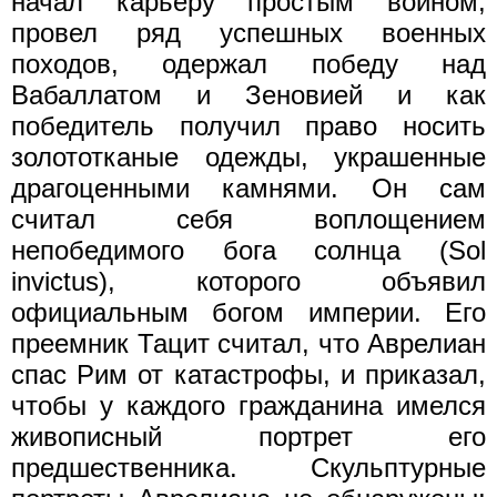
начал карьеру простым воином,
провел ряд успешных военных
походов, одержал победу над
Вабаллатом и Зеновией и как
победитель получил право носить
золототканые одежды, украшенные
драгоценными камнями. Он сам
считал себя воплощением
непобедимого бога солнца (Sol
invictus), которого объявил
официальным богом империи. Его
преемник Тацит считал, что Аврелиан
спас Рим от катастрофы, и приказал,
чтобы у каждого гражданина имелся
живописный портрет его
предшественника. Скульптурные