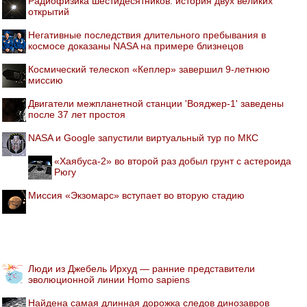
Радиофизика шестидесятников: история двух великих
открытий
Негативные последствия длительного пребывания в
космосе доказаны NASA на примере близнецов
Космический телескоп «Кеплер» завершил 9-летнюю
миссию
Двигатели межпланетной станции 'Вояджер-1' заведены
после 37 лет простоя
NASA и Google запустили виртуальный тур по МКС
«Хаябуса-2» во второй раз добыл грунт с астероида
Рюгу
Миссия «Экзомарс» вступает во вторую стадию
Люди из Джебель Ирхуд — ранние представители
эволюционной линии Homo sapiens
Найдена самая длинная дорожка следов динозавров