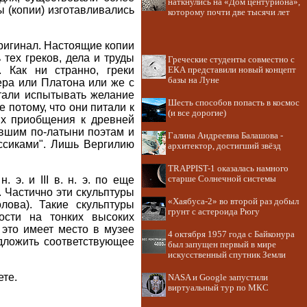
наткнулись на «Дом центуриона»,
 (копии) изготавливались
которому почти две тысячи лет
ригинал. Настоящие копии
 тех греков, дела и труды
Греческие студенты совместно с
 Как ни странно, греки
ЕКА представили новый концепт
базы на Луне
ера или Платона или же с
тали испытывать желание
Шесть способов попасть в космос
 потому, что они питали к
(и все дорогие)
их приобщения к древней
авшим по-латыни поэтам и
Галина Андреевна Балашова -
ассиками". Лишь Вергилию
архитектор, достигший звёзд
TRAPPIST-1 оказалась намного
 э. и III в. н. э. по еще
старше Солнечной системы
. Частично эти скульптуры
«Хаябуса-2» во второй раз добыл
лова). Такие скульптуры
грунт с астероида Рюгу
ности на тонких высоких
 это имеет место в музее
4 октября 1957 года с Байконура
едложить соответствующее
был запущен первый в мире
искусственный спутник Земли
ете.
NASA и Google запустили
виртуальный тур по МКС