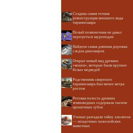
Создана самая точная
реконструкция внешнего вида
тираннозавра
Полый позвоночник не давал
перегреться зауроподам
Найдена самая длинная дорожка
следов динозавров
Открыт новый вид древних
«кошек», которые были крупнее
белых медведей
Родственник свирепого
тираннозавра был менее метра
ростом
Ротовая полость древних
земноводных содержала тысячи
крошечных зубов
Ученые разгадали тайну хиолитов
— загадочных палеозойских
животных