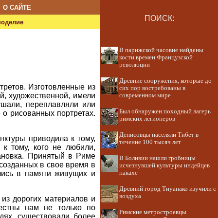
О САЙТЕ
ПОИСК:
ноделие
В парижской часовне найдены
кости времен Французской
революции
Древние сооружения, которые до
ртретов. Изготовленные из
сих пор востребованы в
ой, художественной, имели
современном мире
ушали, переплавляли или
Был обнаружен походный лагерь
е о рисованных портретах.
римских легионеров
Денисовцы населяли Тибет в
нктуры приводила к тому,
течение 100 тысяч лет
к тому, кого не любили,
тановка. Принятый в Риме
В Боливии нашли гробницы
созданных в свое время в
исчезнувшей культуры индейцев
ились в памяти живущих и
пакахе
Древний город Тиуанако изучили с
воздуха
 из дорогих материалов и
естны нам не только по
Римские метростроевцы
дях, существовали более