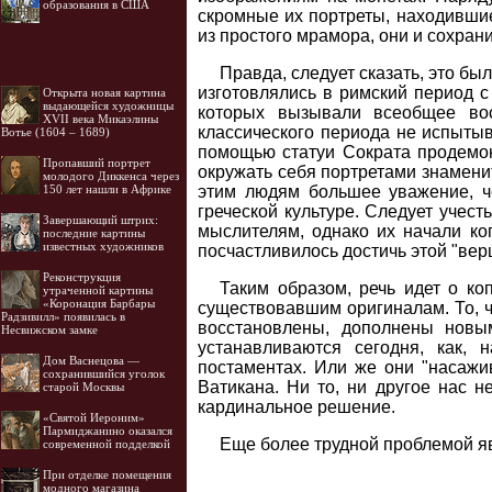
образования в США
скромные их портреты, находившие
из простого мрамора, они и сохран
Правда, следует сказать, это б
изготовлялись в римский период с 
Открыта новая картина
выдающейся художницы
которых вызывали всеобщее во
XVII века Микаэлины
классического периода не испыты
Вотье (1604 – 1689)
помощью статуи Сократа продемо
Пропавший портрет
окружать себя портретами знаменит
молодого Диккенса через
этим людям большее уважение, ч
150 лет нашли в Африке
греческой культуре. Следует учес
Завершающий штрих:
мыслителям, однако их начали коп
последние картины
известных художников
посчастливилось достичь этой "вер
Реконструкция
Таким образом, речь идет о коп
утраченной картины
«Коронация Барбары
существовавшим оригиналам. То, чт
Радзивилл» появилась в
восстановлены, дополнены новым
Несвижском замке
устанавливаются сегодня, как, 
Дом Васнецова —
постаментах. Или же они "насажи
сохранившийся уголок
Ватикана. Ни то, ни другое нас н
старой Москвы
кардинальное решение.
«Святой Иероним»
Пармиджанино оказался
Еще более трудной проблемой яв
современной подделкой
При отделке помещения
модного магазина