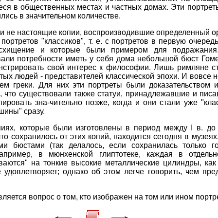
ся в общественных местах и частных домах. Эти портреты
ились в значительном количестве.
ыли не настоящие копии, воспроизводившие определенный о
портретов "классиков", т. е. с портретов в первую очередь
схищение и которые были примером для подражания.
вали потребности иметь у себя дома небольшой бюст Гом
нстрировать свой интерес к философии. Лишь римляне с
ых людей - представителей классической эпохи. И вовсе не
ем греки. Для них эти портреты были доказательством 
ть, что существовали также статуи, принадлежавшие и пис
ировать зна-чительно позже, когда и они стали уже "кл
шины" сразу.
иях, которые были изготовлены в период между I в. до н.
о сохранилось от этих копий, находится сегодня в музеях
и бюстами (так делалось, если сохранилась только го
например, в мюнхенской глиптотеке, каждая в отдель
ваются" на тонкие высокие металлические цилиндры, как
е удовлетворяет; однако об этом легче говорить, чем пр
ляется вопрос о том, кто изображен на том или ином портр