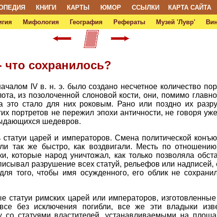
ОПЕДИЯ
КНИГИ
КАРТЫ
ЮМОР
ССЫЛКИ
КАРТА САЙТА
игия
Мифология
География
Рефераты
Музей 'Лувр'
Ви
 что сохранилось?
началом IV в. н. э. было создано несчетное количество по
лота, из позолоченной слоновой кости, они, помимо главн
а это стало для них роковым. Рано или поздно их разр
тих портретов не пережил эпохи античности, не говоря уж
выдающихся шедевров.
 статуи царей и императоров. Смена политической конъю
ли так же быстро, как воздвигали. Месть по отношению 
ки, которые народ уничтожал, как только позволяла обс
писывал разрушение всех статуй, рельефов или надписей, 
 для того, чтобы имя осужденного, его облик не сохран
е статуи римских царей или императоров, изготовленные
все без исключения погибли, все же эти владыки изв
у со статуями властителей, устанавливаемыми на площа