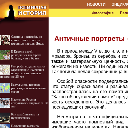
НОВОСТИ
ЭНЦИКЛ
Философия
Рел
Античные портреты -
Оленина и коктейль из
крови: чем питаются
коренные народы Ямала
В период между V в. до н. э. и 
В Европе детей
рождённых вне брака
мрамора, бронзы, из серебра и зо
больше, чем в браке
также и материальную ценность, 
обжигали на известь. Ни один из э
Географы создали карты,
отражающие изменения
Так погибла целая сокровищница 
поверхности Земли за
последние 25 лет
Особой опасности подвергались
Карты мира, которые
что статуи сбрасывали и разбива
расскажут о менталитете
распространялась на его памятни
стран
"Закон об осуждении памяти" пред
Население России
честь осужденного. Это делалось
сократилось впервые за 10
последующих поколений.
лет
Как зарабатывать на
Несмотря на то что официальны
путешествиях
имевшие часто помпезный вид, 
Получение высшего
изображениям на монетах. Наряд