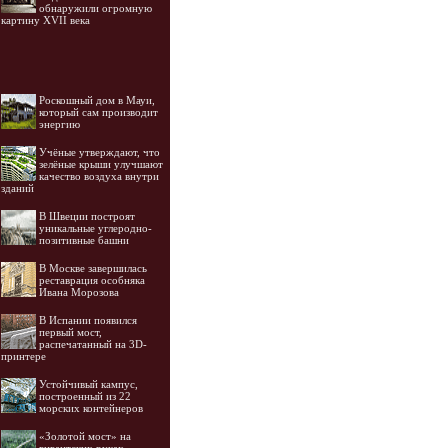
обнаружили огромную
картину XVII века
Роскошный дом в Мауи,
который сам производит
энергию
Учёные утверждают, что
зелёные крыши улучшают
качество воздуха внутри
зданий
В Швеции построят
уникальные углеродно-
позитивные башни
В Москве завершилась
реставрация особняка
Ивана Морозова
В Испании появился
первый мост,
распечатанный на 3D-
принтере
Устойчивый кампус,
построенный из 22
морских контейнеров
«Золотой мост» на