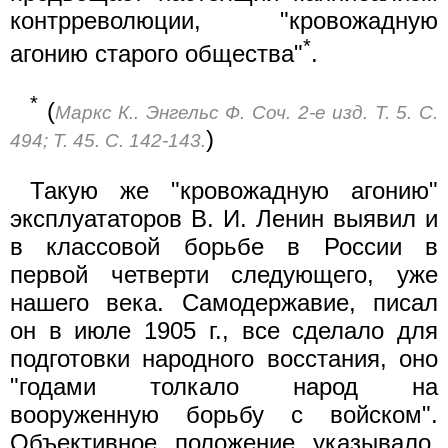
контрреволюции, "кровожадную
*
агонию старого общества"
.
*
(
Маркс К.. Энгельс Ф. Соч. 2-е изд. Т. 5. С.
)
494; Т. 45. С. 142-143.
Такую же "кровожадную агонию"
эксплуататоров В. И. Ленин выявил и
в классовой борьбе в России в
первой четверти следующего, уже
нашего века. Самодержавие, писал
он в июле 1905 г., все сделало для
подготовки народного восстания, оно
"годами толкало народ на
вооруженную борьбу с войском".
Объективное положение указывало,