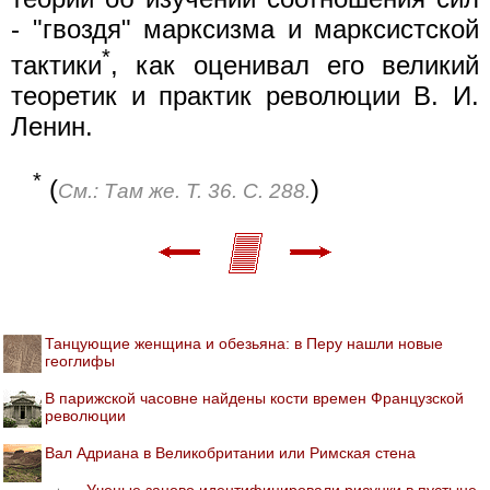
- "гвоздя" марксизма и марксистской
*
тактики
, как оценивал его великий
теоретик и практик революции В. И.
Ленин.
*
(
)
См.: Там же. Т. 36. С. 288.
Танцующие женщина и обезьяна: в Перу нашли новые
геоглифы
В парижской часовне найдены кости времен Французской
революции
Вал Адриана в Великобритании или Римская стена
Ученые заново идентифицировали рисунки в пустыне