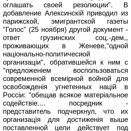
оглашать своей резолюции". В
добавление Алексинскiй приводил из
парижской, эмигрантской газеты
"Голос" (25 ноября) другой документ -
ответ грузинских соц.-дем,,
проживающих в Женеве,"одной
нацiонально-политичесиой
организацiи", обратившейся к ним с
"предложенieм воспользоваться
современной всемiрной войной для
освобожденiя угнетенных нацiй в
Pocciи: "обещав всякое матерiальное
содействie.... посредник -
представитель подчеркнул, что их
организацiя для достиженiя выше
поставленной цели действует под