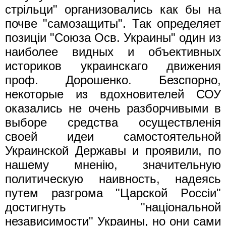
стрiльци" организовались как бы на
почве "самозащиты". Так определяет
позицiи "Союза Осв. Украины" один из
наиболее видных и объективных
историков украинскаго движения
проф. Дорошенко. Безспорно,
некоторые из вдохновителей СОУ
оказались не очень разборчивыми в
выборе средства осуществленiя
своей идеи самостоятельной
Украинской Державы и проявили, по
нашему мненiю, значительную
политическую наивность, надеясь
путем разгрома "Царской Pocciи"
достигнуть "нацiональной
независимости" Украины, но они сами