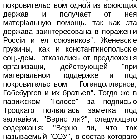
покровительством одной из воюющих
держав и получает от нея
матерiальную помощь, так как эта
держава заинтересована в пораженiи
Россiи и ея союзников". Женевскiе
грузины, как и константинопольскiе
соц.-дем., отказались от предложенiя
организацiи, действующей "при
матерiальной поддержке и под
покровительством Гогенцоллернов,
Габсбургов и их братьев". Тогда же в
парижском "Голосе" за подписью
Троцкаго появилась заметка под
заглавiем: "Верно ли?", следующего
содержанiя: "Верно ли, что так
называемый "СОУ", в состав котораго