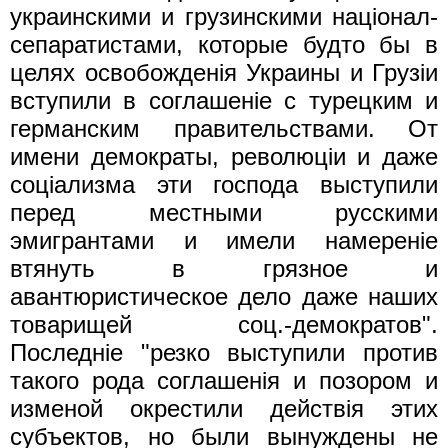
украинскими и грузинскими нацiонал-
сепаратистами, которые будто бы в
целях освобожденiя Украины и Грузiи
вступили в соглашенiе с турецким и
германским правительствами. От
имени демократы, революцiи и даже
соцiализма эти господа выступили
перед местными русскими
эмигрантами и имели намеренie
втянуть в грязное и
авантюристическое дело даже наших
товарищей соц.-демократов".
Последнiе "резко выступили против
такого рода соглашенiя и позором и
изменой окрестили действiя этих
субъектов, но были вынуждены не