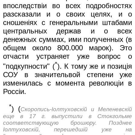
впоследствiи во всех подробностях
разсказали и о своих целях, и о
сношенiяx с генеральными штабами
центральных держав и о всех
денежных суммах, ими полученных (в
общем около 800.000 марок). Это
отчасти устраняет уже вопрос о
*
"подкупности" (
). К тому же и позицiя
СОУ в значительвой степени уже
изменилась с момента революцiи в
Россiи.
*
) (
Скоропись-Iолтуховскiй и Меленевскiй
еще в 17 г. выпустили в Стокгольме
соответствующую брошюру. Позднее
Iолтуховскiй, перешедшiй уже на