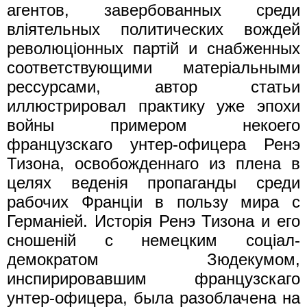
агентов, завербованных среди
влiятельных политических вождей
революцiонных партiй и снабженных
соответствующими матерiальными
рессурсами, автор статьи
иллюстрировал практику уже эпохи
войны примером некоего
французскаго унтер-офицера Ренэ
Тизона, освобожденнаго из плена в
целях веденiя пропаганды среди
рабочих Францiи в пользу мира с
Германiей. Исторiя Ренэ Тизона и его
сношенiй с немецким соцiал-
демократом Зюдекумом,
инспирировавшим французскаго
унтер-офицера, была разоблачена на