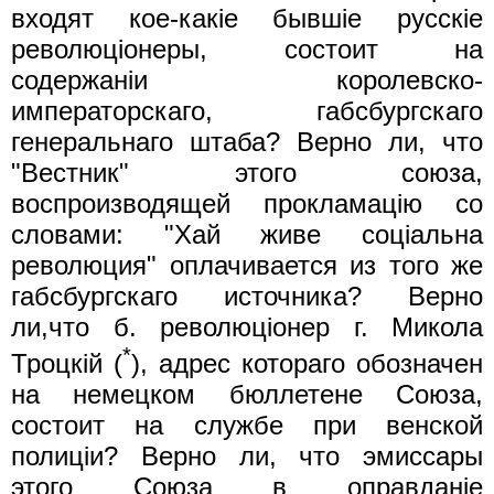
входят кое-какie бывшiе русскie
революцiонеры, состоит на
содержанiи королевско-
императорскаго, габсбургскаго
генеральнаго штаба? Верно ли, что
"Вестник" этого союза,
воспроизводящей прокламацiю со
словами: "Хай живе соцiальна
революция" оплачивается из того же
габсбургскаго источника? Верно
ли,что б. революцiонер г. Микола
*
Троцкiй (
), адрес котораго обозначен
на немецком бюллетене Союза,
состоит на службе при венской
полицiи? Верно ли, что эмиссары
этого Союза в оправданiе