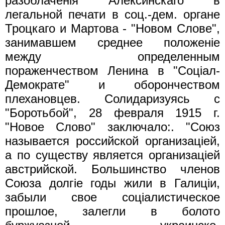
разоблаченiя Алексинскаго в
легальной печати в соц.-дем. органе
Троцкаго и Мартова - "Новом Слове",
занимавшем среднее положенie
между определенным
пораженчеством Ленина в "Соцiал-
Демократе" и оборончеством
плехановцев. Солидаризуясь с
"Боротьбой", 28 февраля 1915 г.
"Новое Слово" заключало:. "Союз
называется российской организацiей,
а по существу является организацiей
австрийской. Большинство членов
Союза долгiе годы жили в Галицiи,
забыли свое соцiалистическое
прошлое, залегли в болото