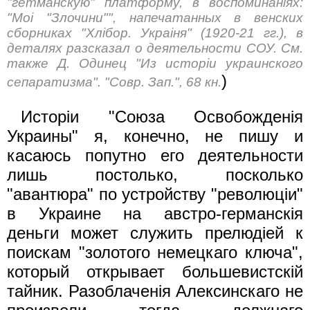
"гетманскую" платформу, в воспоминанiях:
"Moi "Злочини"", напечатанных в венских
сборниках "Хлiбор. Украiня" (1920-21 гг.), в
деталях разсказал о деятельности СОУ. См.
также Д. Одинец "Из исторiи украинского
)
сепаратизма". "Совр. Зап.", 68 кн.
Исторiи "Союза Освобожденiя
Украины" я, конечно, не пишу и
касаюсь попутно его деятельности
лишь постолько, посколько
"авантюра" по устройству "революцiи"
в Украине на австро-германскiя
деньги может служить прелюдieй к
поискам "золотого немецкаго ключа",
который открывает большевистскiй
тайник. Разоблаченiя Алексинскаго не