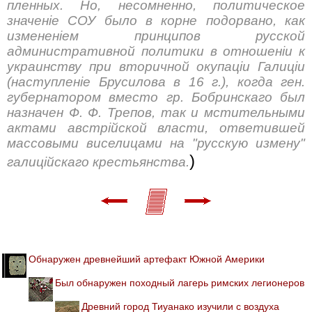
пленных. Но, несомненно, политическое
значенiе СОУ было в корне подорвано, как
измененiем принципов русской
административной политики в отношенiи к
украинству при вторичной окупацiи Галицiи
(наступленiе Брусилова в 16 г.), когда ген.
губернатором вместо гр. Бобринскаго был
назначен Ф. Ф. Трепов, так и мстительными
актами австрiйской власти, ответившей
массовыми виселицами на "русскую измену"
)
галицiйскаго крестьянства.
Обнаружен древнейший артефакт Южной Америки
Был обнаружен походный лагерь римских легионеров
Древний город Тиуанако изучили с воздуха