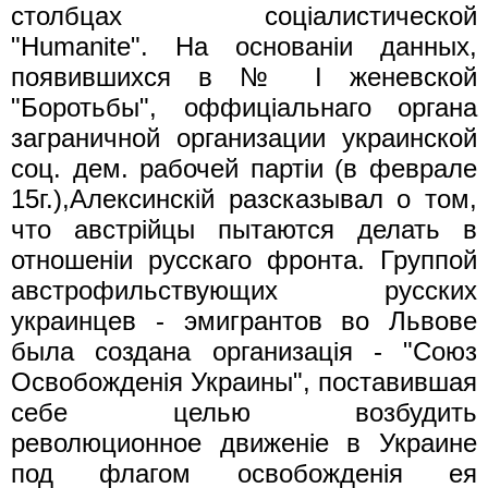
столбцах соцiалистической
"Humanite". На основанiи данных,
появившихся в № I женевской
"Боротьбы", оффицiальнаго органа
заграничной организации украинской
соц. дем. рабочей партiи (в феврале
15г.),Алексинскiй разсказывал о том,
что австрiйцы пытаются делать в
отношенiи русскаго фронта. Группой
австрофильствующих русских
украинцев - эмигрантов во Львове
была создана организацiя - "Союз
Освобожденiя Украины", поставившая
себе целью возбудить
революционное движенiе в Украине
под флагом освобожденiя ея