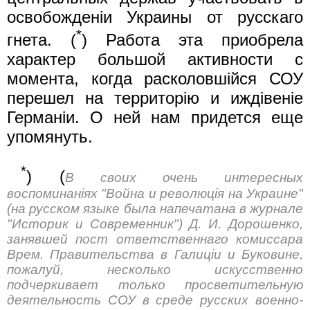
освобожденiи Украины от русскаго
*
гнета. (
) Работа эта приобрела
характер большой активности с
момента, когда расколовшiйся СОУ
перешел на территорiю и иждiвенiе
Германiи. О ней нам придется еще
упомянуть.
*
) (
В своих очень интересных
воспоминанiях "Война и революцiя на Украине"
(на русском языке была напечатана в журнале
"Историк и Современник") Д. И. Дорошенко,
занявшей пост ответственнаго комиссара
Врем. Правительства в Галицiи и Буковине,
пожалуй, несколько искусственно
подчеркивает только просветительную
деятельность СОУ в среде русских военно-