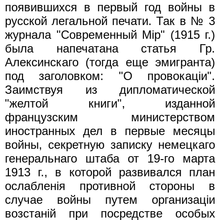
появившихся в первый год войны в
русской легальной печати. Так в № 3
журнала "Современный Mip" (1915 г.)
была напечатана статья Гр.
Алексинскаго (тогда еще эмигранта)
под заголовком: "О провокацiи".
Заимствуя из дипломатической
"желтой книги", изданной
французским министерством
иностранных дел в первые месяцы
войны, секретную записку немецкаго
генеральнаго штаба от 19-го марта
1913 г., в которой развивался план
ослабленiя противной стороны в
случае войны путем организацiи
возстанiй при посредстве особых