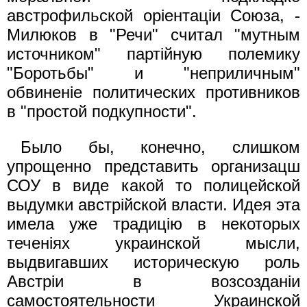
австрофильской opieнтацiи Союза, -
Милюков в "Речи" считал "мутным
источником" партiйную полемику
"Боротьбы" и "неприличным"
обвиненiе политических противников
в "простой подкупности".
Было бы, конечно, слишком
упрощенно представить организацш
СОУ в виде какой то полицейской
выдумки австрiйской власти. Идея эта
имела уже традицiю в некоторых
теченiях украинской мысли,
выдвигавших историческую роль
Австрiи в возсозданiи
самостоятельности Украинской