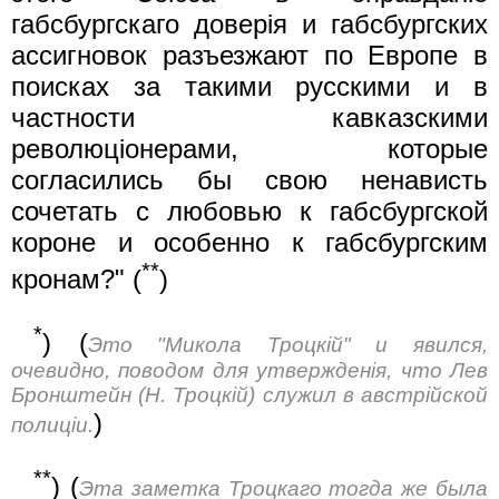
габсбургскаго доверiя и габсбургских
ассигновок разъезжают по Европе в
поисках за такими русскими и в
частности кавказскими
революцiонерами, которые
согласились бы свою ненависть
сочетать с любовью к габсбургской
короне и особенно к габсбургским
**
кронам?" (
)
*
) (
Это "Микола Троцкiй" и явился,
очевидно, поводом для утвержденiя, что Лев
Бронштейн (Н. Троцкiй) служил в австрiйской
)
полицiи.
**
) (
Эта заметка Троцкаго тогда же была