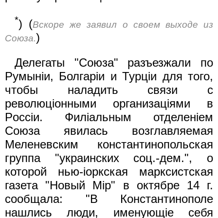
*
) (
Вскоре же заявил о своем выходе из
)
Союза.
Делегаты "Союза" разъезжали по
Румынiи, Болгарiи и Турцiи для того,
чтобы наладить связи с
революцiонными организацiями в
Pocciи. Филiальным отделенieм
Союза явилась возглавляемая
Меленевским константинопольская
группа "украинских соц.-дем.", о
которой нью-iоркская марксистская
газета "Новый Mip" в октябре 14 г.
сообщала: "В Константинополе
нашлись люди, именующiе себя