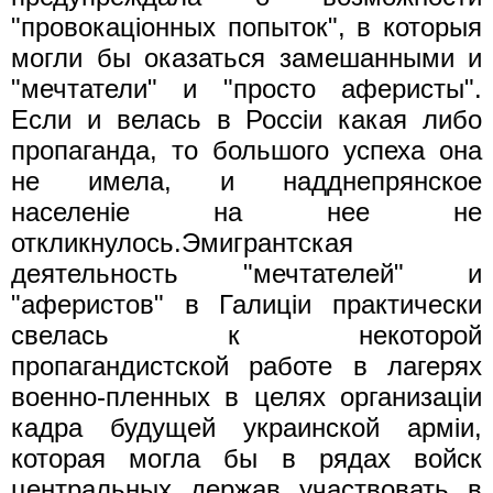
"провокацiонных попыток", в которыя
могли бы оказаться замешанными и
"мечтатели" и "просто аферисты".
Если и велась в Россiи какая либо
пропаганда, то большого успеха она
не имела, и надднепрянское
населенie на нее не
откликнулось.Эмигрантская
деятельность "мечтателей" и
"аферистов" в Галицiи практически
свелась к некоторой
пропагандистской работе в лагерях
военно-пленных в целях организацiи
кадра будущей украинской армiи,
которая могла бы в рядах войск
центральных держав участвовать в