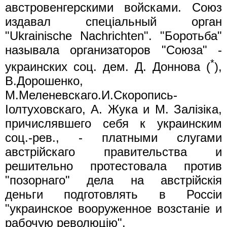
австровенгерскими войсками. Союз
издавал спецiальный орган
"Ukrainische Nachrichten". "Боротьба"
называла организаторов "Союза" -
*
украинских соц. дем. Д. Доннова (
),
В.Дорошенко,
М.Меленевскаго.И.Скоропись-
Iолтуховскаго, А. Жука и М. Залiзiка,
причислявшего себя к украинским
соц.-рев., - платными слугами
австрiйскаго правительства и
решительно протестовала против
"позорнаго" дела на австрiйскiя
деньги подготовлять в Россiи
"украинское вооруженное возстанiе и
рабочую революцiю".