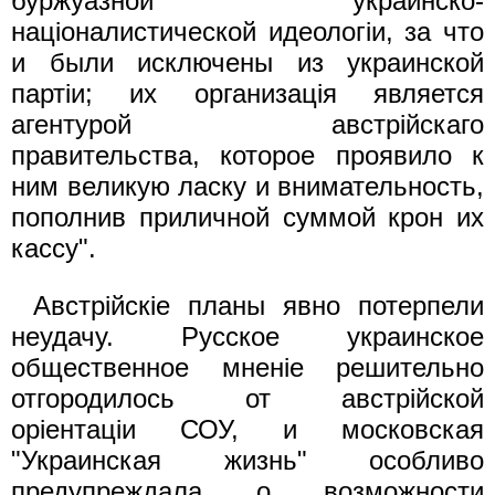
буржуазной украинско-
нацiоналистической идеологiи, за что
и были исключены из украинской
партiи; их организацiя является
агентурой австрiйскаго
правительства, которое проявило к
ним великую ласку и внимательность,
пополнив приличной суммой крон их
кассу".
Австрiйскiе планы явно потерпели
неудачу. Русское украинское
общественное мненiе решительно
отгородилось от австрiйской
opieнтaцiи СОУ, и московская
"Украинская жизнь" особливо
предупреждала о возможности