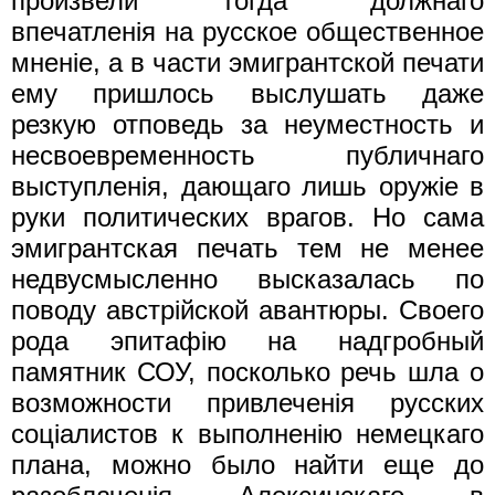
произвели тогда должнаго
впечатленiя на русское общественное
мненiе, а в части эмигрантской печати
ему пришлось выслушать даже
резкую отповедь за неуместность и
несвоевременность публичнаго
выступленiя, дающаго лишь оружiе в
руки политических врагов. Но сама
эмигрантская печать тем не менее
недвусмысленно высказалась по
поводу австрiйской авантюры. Своего
рода эпитафiю на надгробный
памятник СОУ, посколько речь шла о
возможности привлеченiя русских
соцiалистов к выполненiю немецкаго
плана, можно было найти еще до