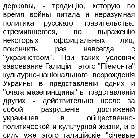
державы, - традицiю, которую во
время войны питала и неразумная
политика русскаго правительства,
стремившегося, по выраженiю
некоторых оффицiальных лиц,
покончить раз навсегда с
"украинством". При таких условiях
завоевание Галицiи - этого "Пiемонта"
культурно-нацiональнаго возрожденiя
Украины в представленiи одних и
"очага мазепинщины" в представленiи
других - действительно несло за
собой разрушенiе достиженiй
украинцев в общественно-
политической и культурной жизни, и в
силу уже этого галицiйскiе "сiчевые