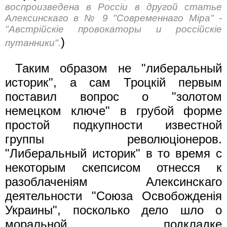
воспроизведена в Россiи в другой статье
Алексинскаго в № 9 "Современнаго Mipa" -
"Австрiйскiе провокаторы и россiйскiе
)
путанники".
Таким образом не "либеральный
историк", а сам Троцкiй первым
поставил вопрос о "золотом
немецком ключе" в грубой форме
простой подкупности известной
группы революцiонеров.
"Либеральный историк" в то время с
некоторым скепсисом отнесся к
разоблаченiям Алексинскаго
деятельности "Союза Освобожденiя
Украины", посколько дело шло о
моральной подкладке