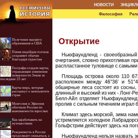
НОВОСТИ
ЭНЦИКЛ
Философия
Рел
Открытие
Получение высшего
образования в США
Племя индейцев-тсачила
Ньюфаундленд - своеобразный 
сохраняет обычаи
благодаря туристам
очертания, словно прихотливая пр
распластанное туловище с самыми н
Географы создали карты,
отражающие изменения
поверхности Земли за
Площадь острова около 110 67
последние 25 лет
расположен между 46°36' и 51°4
обширные леса состоят из сосны, 
Карты мира, которые
расскажут о менталитете
длинный и высокий из них - Лонг-
стран
Белл-Айл отделяет Ньюфаундленд 
пролив с сильным течением играл 
Монголия и Эфиопия
обогнали Россию по
выживаемости взрослых
Климат здесь морской, зима нам
устремляется холодное Лабрадорско
Как зарабатывать на
путешествиях
Гольфстрим действует здесь на пог
Рождаемость в России
Ньюфаундленд нельзя назвать зе
продолжает снижаться, а