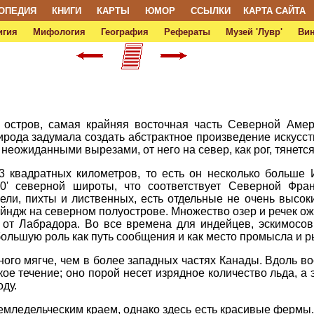
ОПЕДИЯ
КНИГИ
КАРТЫ
ЮМОР
ССЫЛКИ
КАРТА САЙТА
игия
Мифология
География
Рефераты
Музей 'Лувр'
Ви
остров, самая крайняя восточная часть Северной Амер
ирода задумала создать абстрактное произведение искусст
еожиданными вырезами, от него на север, как рог, тянетс
3 квадратных километров, то есть он несколько больше
0' северной широты, что соответствует Северной Фра
ели, пихты и лиственных, есть отдельные не очень высо
Рейндж на северном полуострове. Множество озер и речек 
от Лабрадора. Во все времена для индейцев, эскимосов 
большую роль как путь сообщения и как место промысла и р
ного мягче, чем в более западных частях Канады. Вдоль в
е течение; оно порой несет изрядное количество льда, а э
оду.
мледельческим краем, однако здесь есть красивые фермы. 