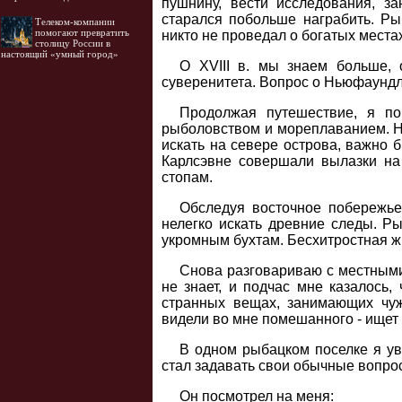
пушнину, вести исследования, з
старался побольше награбить. Ры
Телеком-компании
помогают превратить
никто не проведал о богатых местах
столицу России в
настоящий «умный город»
О XVIII в. мы знаем больше, 
суверенитета. Вопрос о Ньюфаундле
Продолжая путешествие, я по
рыболовством и мореплаванием. На
искать на севере острова, важно 
Карлсэвне совершали вылазки на 
стопам.
Обследуя восточное побережье,
нелегко искать древние следы. Ры
укромным бухтам. Бесхитростная ж
Снова разговариваю с местными
не знает, и подчас мне казалось
странных вещах, занимающих чуж
видели во мне помешанного - ищет 
В одном рыбацком поселке я уви
стал задавать свои обычные вопро
Он посмотрел на меня: