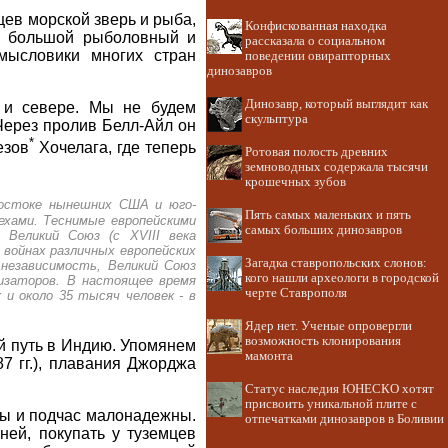
ев морской зверь и рыба,
Конфискованная находка
ть большой рыболовный и
рассказала о социальном
мысловики многих стран
поведении овирапторных
динозавров
Динозавр, который выглядит как
 и севере. Мы не будем
скульптура
 Через пролив Белл-Айл он
*
езов
Хочелага, где теперь
Ротовая полость древних
земноводных содержала тысячи
крошечных зубов
-востоке нынешних США и юго-
Пять самых маленьких и пять
ехами. Теснимые европейскими
самых больших динозавров
в Великий Союз (с XVIII века
 войнах различных европейских
Загадка ставропольских слонов:
независимость, Великий Союз
кого нашли археологи в городской
низаторов. В настоящее время
черте Ставрополя
 и около 35 тысяч человек - в
Ядер нет. Ученые опровергли
возможность клонирования
й путь в Индию. Упомянем
мамонта
7 гг.), плавания Джорджа
Статус наследия ЮНЕСКО хотят
присвоить уникальной плите с
ны и подчас малонадежны.
отпечатками динозавров в Боливии
ей, покупать у туземцев