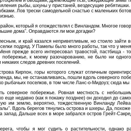
картофелем и овощами, дремлющие псы, ожидающие зимы т
я вяления рыбы, шхуны у пристаней, вездесущие ребятишки
бками. Лов трески самодельной снастью с маленьких ботов
жизнью.
 район, который я отождествлял с Винландом. Многое говор
льшие дома". Оправдаются ли мои догадки?
есным, и край казался неприветливым, но стоило зайти в
селки подряд. У Памелы было много работы, так что у мен
Меня прежде всего интересовал травостой, пастбища - то
 побережье, к моему разочарованию, не было ни одного
и никаких следов древних поселений.
строва Кирпон, горы которого служат отличным ориентир
нда, мы, не останавливаясь, пошли вдоль северного побе
ко рыбачьих поселков, в том числе Ланс-о-Мидоуз; сюда мы
ь северное побережье. Ровная местность с небольшим
о еще недавно (как я покажу позднее) он доходил до само
ую им землю, вероятно, тождественную Винланду Лейва 
увалы". Вдоль берегов тянулись острова и шхеры. Да, похож
а запад. Дальше всех в море забрался остров Грейт-Сакре
ега, чтобы я мог судить о растительности, однако р