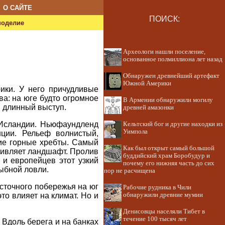
О САЙТЕ
ПОИСК:
ноделие
Археологи нашли поселение,
основанное полмиллиона лет назад
Обнаружен древнейший артефакт
Южной Америки
ики. У него причудливые
ва: на юге будто огромное
В Армении обнаружили могилу
я длинный выступ.
древней амазонки
 Исландии. Ньюфаундленд
Кельтский бог и другие находки из
Уимпола
нции. Рельеф волнистый,
кие горные хребты. Самый
Как был открыт самый большой
оживляет ландшафт. Пролив
буддийский храм Боробудур и
и европейцев этот узкий
почему его нижняя часть до сих
ыбной ловли.
пор не расчищена
осточного побережья на юг
Рабочие рудника в Чили
то влияет на климат. Но и
обнаружили древние мумии
Денисовцы населяли Тибет в
течение 100 тысяч лет
Вдоль берега и на банках