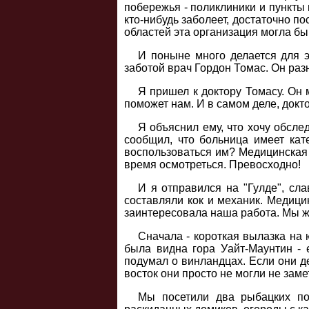
побережья - поликлиники и пункты
кто-нибудь заболеет, достаточно п
областей эта организация могла бы
И поныне много делается для э
заботой врач Гордон Томас. Он раз
Я пришел к доктору Томасу. Он 
поможет нам. И в самом деле, докто
Я объяснил ему, что хочу обсле
сообщил, что больница имеет кат
воспользоваться им? Медицинская с
время осмотреться. Превосходно!
И я отправился на "Гулде", с
составляли кок и механик. Медици
заинтересовала наша работа. Мы ж
Сначала - короткая вылазка на 
была видна гора Уайт-Маунтин - 
подумал о винландцах. Если они д
восток они просто не могли не зам
Мы посетили два рыбацких пос