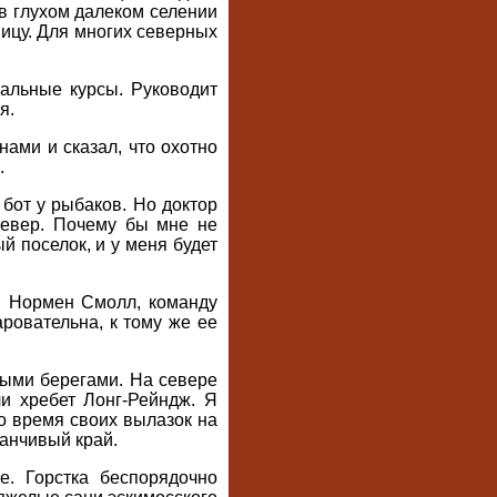
 в глухом далеком селении
ницу. Для многих северных
нальные курсы. Руководит
я.
ами и сказал, что охотно
.
бот у рыбаков. Но доктор
 север. Почему бы мне не
й поселок, и у меня будет
н Нормен Смолл, команду
ровательна, к тому же ее
тыми берегами. На севере
и хребет Лонг-Рейндж. Я
о время своих вылазок на
манчивый край.
е. Горстка беспорядочно