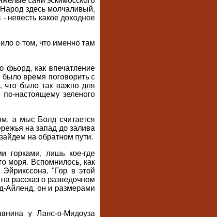
яжелые сани эскимосского
. Народ здесь молчаливый,
 - невесть какое доходное
ило о том, что именно там
о фьорд, как впечатление
я было время поговорить с
, что было так важно для
 по-настоящему зеленого
ом, а мыс Болд считается
режья на запад до залива
 зайдем на обратном пути.
и горками, лишь кое-где
го моря. Вспомнилось, как
Эйрикссона. "Гор в этой
е на рассказ о разведочном
д-Айленд, он и размерами
авнина у Ланс-о-Мидоуза