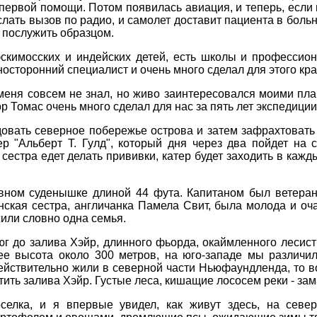
 первой помощи. Потом появилась авиация, и теперь, если
ослать вызов по радио, и самолет доставит пациента в боль
 послужить образцом.
скимосских и индейских детей, есть школы и профессио
носторонний специалист и очень много сделал для этого кра
меня совсем не знал, но живо заинтересовался моими план
р Томас очень много сделал для нас за пять лет экспедиции
довать северное побережье острова и затем зафрахтовать 
ер "Альберт Т. Гулд", который дня через два пойдет на
естра едет делать прививки, катер будет заходить в кажды
лавном суденышке длиной 44 фута. Капитаном был ветера
нская сестра, англичанка Памела Свит, была молода и оча
или словно одна семья.
юг до залива Хэйр, длинного фьорда, окаймленного лесис
ее высота около 300 метров, на юго-западе мы различил
ействительно жили в северной части Ньюфаундленда, то в
етить залива Хэйр. Густые леса, кишащие лососем реки - за
елка, и я впервые увидел, как живут здесь, на север