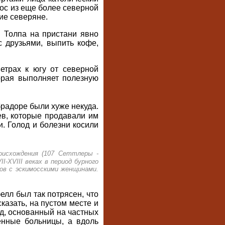
мос из еще более северной
ие северяне.
 Толпа на пристани явно
 друзьями, выпить кофе,
етрах к югу от северной
орая выполняет полезную
радоре были хуже некуда.
ев, которые продавали им
. Голод и болезни косили
роисхождения (107 Сеттлеры -
-XVIII веках в период бурного
ов с эскимосскими женщинами.
лл был так потрясен, что
казать, на пустом месте и
д, основанный на частных
енные больницы, а вдоль