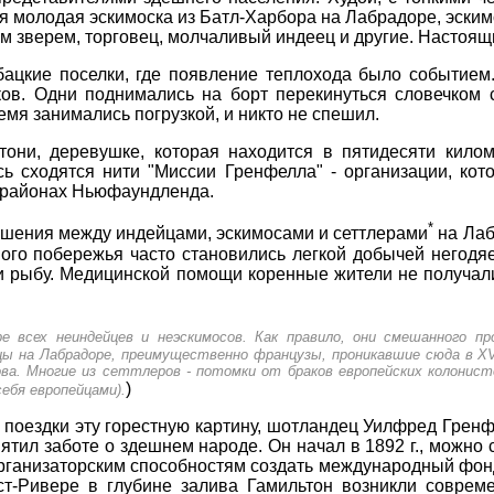
ая молодая эскимоска из Батл-Харбора на Лабрадоре, эски
м зверем, торговец, молчаливый индеец и другие. Настоящ
ацкие поселки, где появление теплохода было событием.
ов. Одни поднимались на борт перекинуться словечком с
емя занимались погрузкой, и никто не спешил.
они, деревушке, которая находится в пятидесяти килом
ь сходятся нити "Миссии Гренфелла" - организации, кот
х районах Ньюфаундленда.
*
ошения между индейцами, эскимосами и сеттлерами
на Лаб
ого побережья часто становились легкой добычей негодя
 рыбу. Медицинской помощи коренные жители не получали
е всех неиндейцев и неэскимосов. Как правило, они смешанного п
цы на Лабрадоре, преимущественно французы, проникавшие сюда в XVII
ва. Многие из сеттлеров - потомки от браков европейских колонист
)
ебя европейцами).
поездки эту горестную картину, шотландец Уилфред Гренфе
тил заботе о здешнем народе. Он начал в 1892 г., можно с
организаторским способностям создать международный фон
ст-Ривере в глубине залива Гамильтон возникли соврем