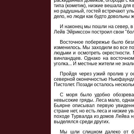
раскиданных домиков, огороды с 
типа (кометик), низкие вешала дл
но радушный, гостей встречают улы
дело, но люди как будто довольны 
И наконец мы пошли на север, в
Лейв Эйрикссон построил свои "бо
Восточное побережье было безл
изменилось. Мы заходили во все по
людьми и осмотреть окрестности. 
винландцев. Однако на восточном
уголка... И местные жители не знал
Пройдя через узкий пролив у о
северной оконечностью Ньюфаундле
Пистолет. Позади осталось несколь
С моря было удобно обозреват
невысокие гряды. Леса мало, однак
Бьярне описывал первую увиденн
стране нет, но есть леса и низкие 
походе Турвалда из домов Лейва н
выделялся среди других.
Мы шли слишком далеко от бер