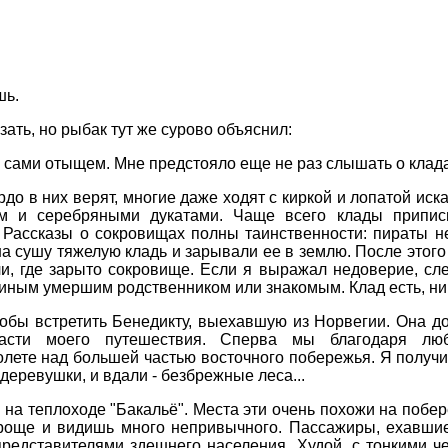
шь.
азать, но рыбак тут же сурово объяснил:
ь сами отыщем. Мне предстояло еще не раз слышать о клад
до в них верят, многие даже ходят с киркой и лопатой иск
ом и серебряными дукатами. Чаще всего клады припис
. Рассказы о сокровищах полны таинственности: пираты 
на сушу тяжелую кладь и зарывали ее в землю. После этог
али, где зарыто сокровище. Если я выражал недоверие, с
иным умершим родственником или знакомым. Клад есть, ни
тобы встретить Бенедикту, выехавшую из Норвегии. Она д
асти моего путешествия. Сперва мы благодаря лю
лете над большей частью восточного побережья. Я получ
деревушки, и вдали - безбрежные леса...
на теплоходе "Бакальё". Места эти очень похожи на побе
проще и видишь много непривычного. Пассажиры, ехавшие
едставителями здешнего населения. Худой, с тонкими че