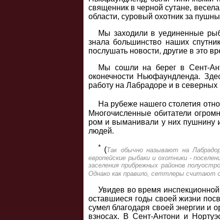
священник в черной сутане, весел
области, суровый охотник за пушны
Мы заходили в уединенные рыб
знала большинство наших спутник
послушать новости, другие в это вр
Мы сошли на берег в Сент-Ант
оконечности Ньюфаундленда. Здес
работу на Лабрадоре и в северны
На рубеже нашего столетия отн
Многочисленные обитатели огромн
ром и выманивали у них пушнину и
людей.
*
(
Так обычно называют на Лабрадор
европейские рыбаки и охотники - поселен
заселения прибрежных районов полуостро
Однако как правило, сеттлеры считают с
Увидев во время инспекционной 
оставшиеся годы своей жизни посвя
сумел благодаря своей энергии и 
взносах. В Сент-Антони и Нортуэ