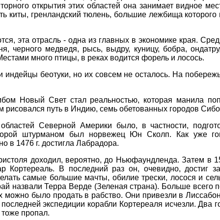
вторного открытия этих областей она занимает видное мес
сть киты, гренландский тюлень, большие лежбища которого
ся, эта отрасль - одна из главных в экономике края. Сре
я, черного медведя, рысь, выдру, куницу, бобра, ондатру
естами много птицы, в реках водится форель и лосось.
 индейцы беотуки, но их совсем не осталось. На побере
бом Новый Свет стал реальностью, которая манила поп
м рисовался путь в Индию, семь обетованных городов Сибо
областей Северной Америки было, в частности, подгото
оторой штурманом был норвежец Юн Сколп. Как уже го
о в 1476 г. достигла Лабрадора.
Бристоля доходил, вероятно, до Ньюфаундленда. Затем в 1
р Кортереаль. В последний раз он, очевидно, достиг з
елать самые большие мачты, обилие трески, лосося и сель
рай назвали Терра Верде (Зеленая страна). Больше всего 
 можно было продать в рабство. Они привезли в Лиссабон 
 последней экспедиции корабли Кортереаля исчезли. Два г
и тоже пропал.