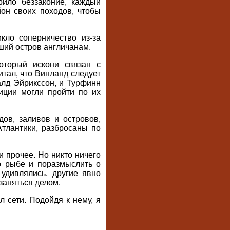
рило беззаконие, каждый
он своих походов, чтобы
кло соперничество из-за
вший остров англичанам.
оторый искони связан с
тал, что Винланд следует
алд Эйрикссон, и Турфинн
иции могли пройти по их
дов, заливов и островов,
Атлантики, разбросаны по
 прочее. Но никто ничего
 о рыбе и поразмыслить о
удивлялись, другие явно
заняться делом.
 сети. Подойдя к нему, я