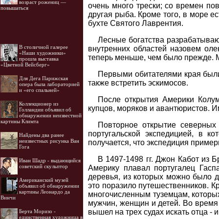
возраст рожениц —
очень много трески; со времен по
повышаться
другая рыба. Кроме того, в море е
бухте Святого Лаврентия.
Лесные богатства разрабатывают
В столичной галерее
внутренних областей назовем олен
«Наши художники»
теперь меньше, чем было прежде. М
прошла выставка
«Цветной Вейсберг»
Первыми обитателями края были
Для Дега Парижская
также встретить эскимосов.
опера была лабораторией
и «его спальней»
После открытия Америки Колум
Коллекционер из
купцов, моряков и авантюристов. И
Голландии объявил об
обнаружении неизвестной
картины Климта
Повторное открытие северных 
португальской экспедицией, в к
Найдены два ранее
неизвестных рисунка Ван
получается, что экспедиция примерн
Гога
В 1497-1498 гг. Джон Кабот из 
Иван Шадр - выдающийся
советский скульптор
Америку плавал португалец Гаспа
деревья, из которых можно было д
Американский музей
это поразило путешественников. К
объявил об обнаружении
картины Леонардо да
многочисленным туземцам, которых
Винчи
мужчин, женщин и детей. Во время
вышел на трех судах искать отца - 
Берта Моризо -
единственная художница в