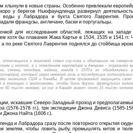
м хлынули в новые страны. Особенно привлекали европейц
скоро у берегов Ньюфаундленда развернул деятельнос
 воды у Лабрадора и бухта Святого Лаврентия. Про
адали французы, англичане, баски и португальцы.
очкой для исследования областей, лежащих на западе
ем хотя бы плавания Жака Картье в 1534, 1535 и 1541 гг.
, а по реке Святого Лаврентия поднялся до стойбища ирок
н, относящихся к языковой семье сиу-хока и обитавших на северо
лием и охотой, а с появлением европейцев в Америке - торговлей м
ки, сенека, онондага, кайюга, онеида с 1570-х гг. объединились 
тускарора), который играл немалую роль в последующих колониальных
тями нынешних США и Канады. В целом призванный защищать свою 
я в коалицию с англичанами, чтобы бить других, французских коло
о 50 тысяч человек, из них в Канаде живет около 15 тысяч человек
диции, искавшие Северо-Западный проход и предполагаемы
 (1576-1578 гг.), три экспедиции Джона Девиса (1585-158
 Джона Найта (1606 г.).
енда и Лабрадора сразу после повторного открытия скуд
м землям, чтобы ловить рыбу, промышлять китов и тюлен