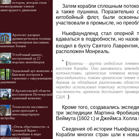
истории, которая стала
Затем корабли сплошным потоко
полноправным членом
авангардного движения
а также пушнина. Поразительно 
китобойный флот, были освоены
участвовали в промысле, но преобл
Ньюфаундленд стал опорной т
Археолог раскрыл
вдаваться в подробности, но назов
древнегреческую технику
перемещения массивных
входил в бухту Святого Лаврентия
каменных блоков
расположен Монреаль.
Устойчивый кампус,
построенный из 22
*
морских контейнеров
(
Ирокезы - группа индейских племе
востоке Канады. Они занимались земледе
Зеркальный арт-комплекс в
колонистами, ирокезские племена могау
Бангкоке построен в
присоединилось также ирокезское племя 
гармонии с окружающими
деревьями
держав за обладание различными облас
нередко использовал тактику вступлени
В Архангельской области
численность ирокезов достигает примерн
восстановили Почезерский
)
США.
храмовый комплекс
Кроме того, создавались экспе
Технологии пассивного
дома приходят в
три экспедиции Мартина Фробишера
многоквартирную
Веймута (1602 г.) и Джеймса Холла и
застройку
«Отель обреченности» в
Сведения об истории Ньюфаундл
Северной Корее -
Корабли многих стран шли к новы
крупнейшее в мире
заброшенное здание