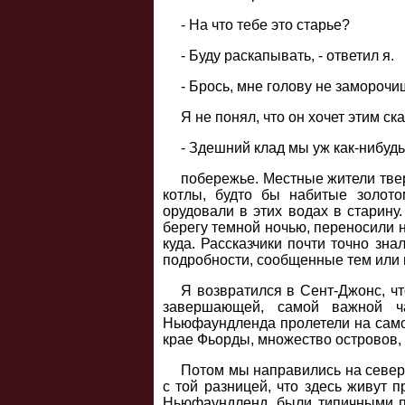
- На что тебе это старье?
- Буду раскапывать, - ответил я.
- Брось, мне голову не заморочи
Я не понял, что он хочет этим ск
- Здешний клад мы уж как-нибуд
побережье. Местные жители твер
котлы, будто бы набитые золот
орудовали в этих водах в старину
берегу темной ночью, переносили 
куда. Рассказчики почти точно зн
подробности, сообщенные тем или 
Я возвратился в Сент-Джонс, ч
завершающей, самой важной ч
Ньюфаундленда пролетели на само
крае Фьорды, множество островов, 
Потом мы направились на север 
с той разницей, что здесь живут 
Ньюфаундленд, были типичными пр