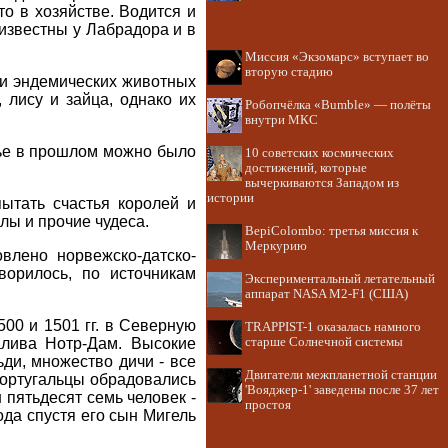
то в хозяйстве. Водится и
 известны у Лабрадора и в
Миссия «Экзомарс» вступает во
вторую стадию
ди эндемических животных
, лису и зайца, однако их
Робопчёлка «Bumble» — полёты
внутри МКС
жье в прошлом можно было
10 советских космических
достижений, которые
вычеркиваются Западом из
истории
ытать счастья королей и
лы и прочие чудеса.
BepiColombo: третья миссия к
Меркурию
влено норвежско-датско-
ворилось, по источникам
Экспериментальный летательный
аппарат NASA M2-F1 (США)
500 и 1501 гг. в Северную
TRAPPIST-1 оказалась намного
алива Нотр-Дам. Высокие
старше Солнечной системы
ди, множество дичи - все
Двигатели межпланетной станции
португальцы обрадовались
'Вояджер-1' заведены после 37 лет
пятьдесят семь человек -
простоя
ода спустя его сын Мигель