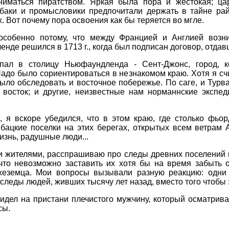
аниматься пиратством. Яркая была пора и жестокая; ца
баки и промысловики предпочитали держать в тайне рай
. Вот почему пора освоения как бы теряется во мгле.
особенно потому, что между Францией и Англией возни
нде решился в 1713 г., когда был подписан договор, отда
пал в столицу Ньюфаундленда - Сент-Джонс, город, к
до было сориентироваться в незнакомом краю. Хотя я счи
было обследовать и восточное побережье. По саге, и Турв
восток; и другие, неизвестные нам норманнские экспед
 я вскоре убедился, что в этом краю, где столько фьор
бацкие поселки на этих берегах, открытых всем ветрам 
изнь, радушные люди...
 жителями, расспрашиваю про следы древних поселений и
, что невозможно заставить их хотя бы на время забыть
еземца. Мои вопросы вызывали разную реакцию: одни 
следы людей, живших тысячу лет назад, вместо того чтобы 
дел на пристани плечистого мужчину, который осматривал
сы.