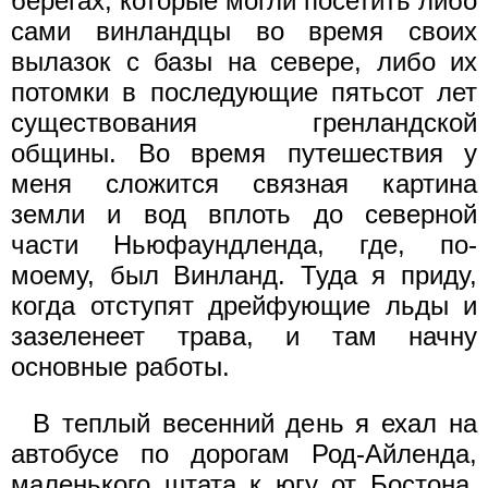
берегах, которые могли посетить либо
сами винландцы во время своих
вылазок с базы на севере, либо их
потомки в последующие пятьсот лет
существования гренландской
общины. Во время путешествия у
меня сложится связная картина
земли и вод вплоть до северной
части Ньюфаундленда, где, по-
моему, был Винланд. Туда я приду,
когда отступят дрейфующие льды и
зазеленеет трава, и там начну
основные работы.
В теплый весенний день я ехал на
автобусе по дорогам Род-Айленда,
маленького штата к югу от Бостона.