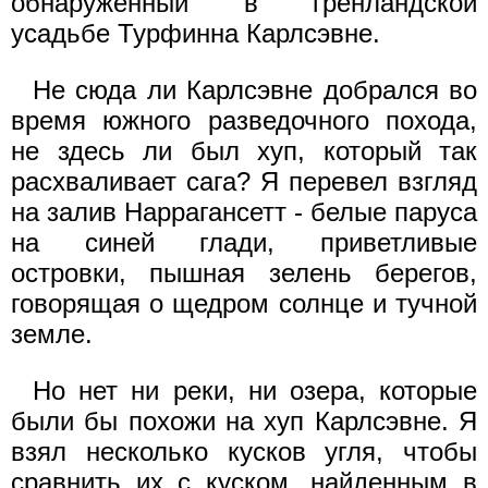
обнаруженный в гренландской
усадьбе Турфинна Карлсэвне.
Не сюда ли Карлсэвне добрался во
время южного разведочного похода,
не здесь ли был хуп, который так
расхваливает сага? Я перевел взгляд
на залив Наррагансетт - белые паруса
на синей глади, приветливые
островки, пышная зелень берегов,
говорящая о щедром солнце и тучной
земле.
Но нет ни реки, ни озера, которые
были бы похожи на хуп Карлсэвне. Я
взял несколько кусков угля, чтобы
сравнить их с куском, найденным в