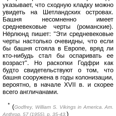
указывает, что сходную кладку можно
увидеть на Шетландских островах.
Башня несомненно имеет
средневековые черты (романские).
Нёрлюнд пишет: "Эти средневековые
черты настолько очевидны, что если
бы башня стояла в Европе, вряд ли
кто-нибудь стал бы оспаривать ее
возраст". Но раскопки Годфри как
будто свидетельствуют о том, что
башня сооружена в годы колонизации,
вероятно, в начале XVII в. и скорее
всего англичанами.
*
(
Godfrey, William S. Vikings in America. Am.
)
Anthrop. 57 (1955), p. 35-43.