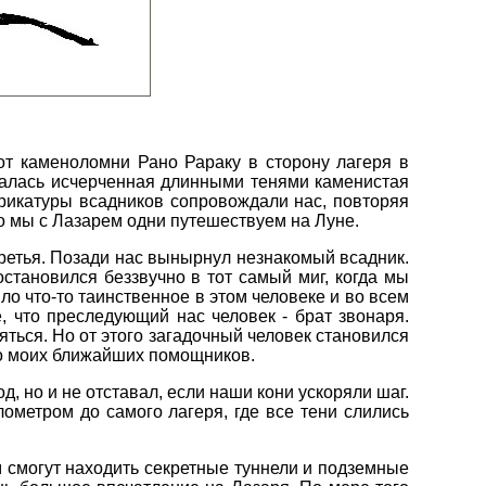
от каменоломни Рано Рараку в сторону лагеря в
ралась исчерченная длинными тенями каменистая
рикатуры всадников сопровождали нас, повторяя
но мы с Лазарем одни путешествуем на Луне.
третья. Позади нас вынырнул незнакомый всадник.
становился беззвучно в тот самый миг, когда мы
ло что-то таинственное в этом человеке и во всем
 что преследующий нас человек - брат звонаря.
яться. Но от этого загадочный человек становился
ло моих ближайших помощников.
д, но и не отставал, если наши кони ускоряли шаг.
лометром до самого лагеря, где все тени слились
м смогут находить секретные туннели и подземные