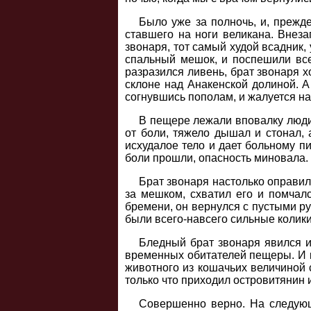
Было уже за полночь, и, прежд
ставшего на ноги великана. Внеза
звонаря, тот самый худой всадник,
спальный мешок, и поспешили все 
разразился ливень, брат звонаря 
склоне над Анакенской долиной. А
согнувшись пополам, и жалуется на
В пещере лежали вповалку люди,
от боли, тяжело дышал и стонал, 
исхудалое тело и дает больному п
боли прошли, опасность миновала.
Брат звонаря настолько оправил
за мешком, схватил его и помчалс
бремени, он вернулся с пустыми ру
были всего-навсего сильные колики
Бледный брат звонаря явился и
временных обитателей пещеры. И ко
животного из кошачьих величиной 
только что приходил островитянин и
Совершенно верно. На следующ