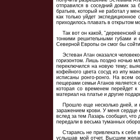
отправился в соседний домик за б
братьев, который не работал у мен
как только уйдет экспедиционное с
приходилось плавать в открытом мор
Так вот он какой, "деревенский 
тонкими решительными губами и 
Северной Европы он смог бы сойти
Эстеван Атан оказался человеко
горизонтом. Лишь поздно ночью мл
переключился на новую тему; выяс
кофейного цвета сосуд из ипу маен
исписаны ронго-ронго. На всем ос
пещерами семьи Атанов является ст
которая со временем перейдет к 
материал на платье и другие подарк
Прошло еще несколько дней, и 
заражением крови. У меня сердце 
вслед за тем Лазарь сообщил, что 
передали в весьма туманных оборота
Стараясь не привлекать к себе 
услышав мой отчет. Высшим желан