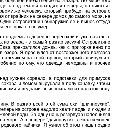
нь большое впечатление на Лазаря. По мере того
здесь под землей находятся пещеры, но никто из
рвому же человеку, который прибудет на остров с
ая от крайних на севере домов до самого моря, на
 Один островитянин обнаружил ее и вынес оттуда
и его, пока он не умер.
что водоемы в деревне пересохли и уже началось
 из ведра - в самый разгар засухи! Островитяне
Едва прекратился дождь, как с пригорка вниз по
 озеро. Я проснулся от восторженного возгласа
 пальчиком на свой горшок, который сдвинулся с
собенно потому, что одежда, чемоданы и прочее
над кухней сорвало, в подставки для примусов
 сахара и ломом вырубали в полу канавку, чтобы
увшинами и ведрами вычерпывали из палаток воду,
ну. В разгар всей этой суматохи "длинноухие",
теперь на острове надолго хватит воды и людям и
дождевой воды. За одну ночь резервуар наполнился
на море. А в пещере "длинноухих" лежал человек,
 родового тайника. Я узнал об этом лишь поздно