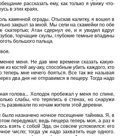
бещание рассказать ему, как только я увижу что-
усь в этих краях.
оль каменной ограды. Отыскав калитку, я вошел в
ельно закрыл за мной. Мы сели на скамейки по обе
е скатертью; Атан сдернул ее, и я увидел вдруг
 зубов, торчащие скулы, глубокие темные впадины
ноготь большого пальца.
твоя.
е менее меня. Не дав мне времени сказать какую-
 из костей аку-аку, способным убить каждого, кто
то теперь мне нечего бояться. Все так же называя
через два дня не отправимся в пещеру. Тогда надо
ная голова... Холодок пробежал у меня по спине,
только слабы, что терялись в стенах, но снаружи
сть развивали по ночам жители этой деревни.
ый было назначено ночное посещение тайника. Я, в
отом передумал; ведь пещера теперь моя, а раз я
юсь взять с собой Эда, он совсем успокоился: его
чное число; тогда уж надо захватить еще одного.