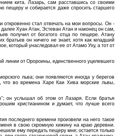
нием кита. Лазарь, сам расставшись со своими
вою пещеру и собирается даже спросить старшего
и откровенно стал отвечать на мои вопросы. Он -
 далее Хуан Атан, Эстеван Атан и наконец он сам,
ьев получил от богатого отца по пещере. Атану
х братьев он ничего не знает, хотя как младший
е, который унаследовал ее от Атамо Уху, а тот от
ой линии от Оророины, единственного уцелевшего
морского льва; они появляются иногда у берегов
л, что во времена Харе Каи Хива морские львы,
"; он услышал об этом от Лазаря. Если братья
хорошим христианином и думает, что лучше всего
тия последнего времени произвели на него такое
л меня в свою скромную хижину на краю деревни.
зрешили ему передать пещеру мне; остается только
ь при свете стеариновой свечи, а Атан крадучись