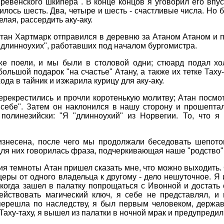
ревенского шкипера". В конце концов я уговорил его впус
чилось шесть. Два, четыре и шесть - счастливые числа. Но 
елая, рассердить аку-аку.
итан Хартмарк отправился в деревню за Атаном Атаном и пр
"длинноухих", работавших под началом бургомистра.
же поели, и мы были в столовой одни; стюард подал хол
ольшой подарок "на счастье" Атану, а также их тетке Таху
да в тайник и изжарила курицу для аку-аку.
ерекрестились и прочли коротенькую молитву; Атан посмо
о себе". Затем он наклонился в нашу сторону и прошепта
полинезийски: "Я "длинноухий" из Норвегии. То, что я
знесена, после чего мы продолжали беседовать шепотом
для них говорилась фраза, подчеркивающая наше "родство"
ия темноты Атан пришел сказать мне, что можно выходить.
щеры от одного владельца к другому - дело нешуточное. Я 
когда зашел в палатку попрощаться с Ивонной и достать
ействовать магический ключ, я себе не представлял, и
 перешла по наследству, я был первым человеком, держа
Таху-таху, я вышел из палатки в ночной мрак и предупредил