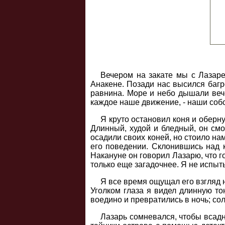
Вечером на закате мы с Лазаре
Анакене. Позади нас высился баг
равнина. Море и небо дышали веч
каждое наше движение, - наши собс
Я круто остановил коня и оберн
Длинный, худой и бледный, он смо
осадили своих коней, но стоило на
его поведении. Склонившись над 
Накануне он говорил Лазарю, что г
только еще загадочнее. Я не испы
Я все время ощущал его взгляд н
Уголком глаза я видел длинную то
воедино и превратились в ночь; со
Лазарь сомневался, чтобы всадн