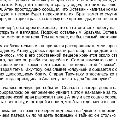
ратом. Когда тот вошел, я сразу увидел, что никогда ещ
я. Атан простодушно сообщил, что Эстеван - капитан кома
удно и некому будет перехватить их. Брат заметно смутил
е, но старики рассказали ему все про звезды, и он точно зн
шкипер", о котором все знают, что он готовится к побегу на
открытым взглядом. Подобно остальным братьям, Эстева
 за местного жителя. Тем не менее, он был самый настоящ
м любознательным: он принялся расспрашивать меня про п
адшему Атану удалось перевести разговор на предков и 
нилось, что в его собственной пещере хранится около ста
го, однако он разбился вдребезги. Самая замечательная и
трове никто, кроме него самого, не видел этой "книжки"
арая тетка Таху-таху; она слывет колдуньей и общается с 
их двоюродному брату. Старая Таху-таху относилась ко
и, когда приходила в Ана-кену плясать для "длинноухих".
начались волнующие события. Сначала в лагерь дошли сл
оборвалось: он непременно увидит в этом наказание за то
деревенский врач разрезал палец Атану и все сошло хорош
х весточку, из которой я понял, что Атан ждет меня в свое
внимания, я поздно вечером подъехал на "джипе" к церкви 
ием патера было увидеть подземный тайник; он столько с