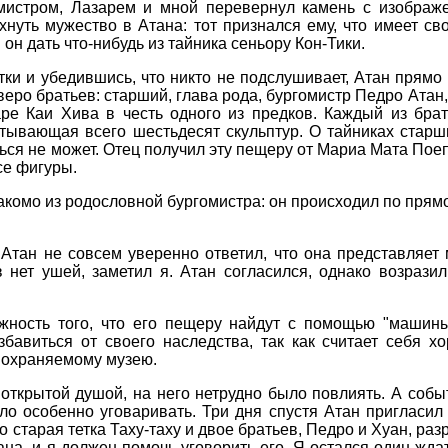
мистром, Лазарем и мной перевернул камень с изображе
хнуть мужество в Атана: тот признался ему, что имеет с
 он дать что-нибудь из тайника сеньору Кон-Тики.
тки и убедившись, что никто не подслушивает, Атан прямо 
веро братьев: старший, глава рода, бургомистр Педро Атан,
аре Каи Хива в честь одного из предков. Каждый из брат
тывающая всего шестьдесят скульптур. О тайниках старши
ся не может. Отец получил эту пещеру от Мариа Мата Поепо
се фигуры.
комо из родословной бургомистра: он происходил по прям
Атан не совсем уверенно ответил, что она представляет 
в нет ушей, заметил я. Атан согласился, однако возрази
жность того, что его пещеру найдут с помощью "машины
збавиться от своего наследства, так как считает себя 
 охраняемому музею.
открытой душой, на него нетрудно было повлиять. А собы
ыло особенно уговаривать. Три дня спустя Атан пригласи
о старая тетка Таху-таху и двое братьев, Педро и Хуан, ра
а, и я должен помочь уговорить его. Я остался один ждат