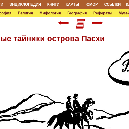
ТИ
ЭНЦИКЛОПЕДИЯ
КНИГИ
КАРТЫ
ЮМОР
ССЫЛКИ
К
софия
Религия
Мифология
География
Рефераты
Музей
ные тайники острова Пасхи