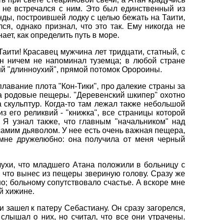
е не встречался с ним. Это был единственный из
нды, построившей лодку с целью бежать на Таити,
ся, однако признал, что это так. Ему никогда не
ает, как определить путь в море.
 Таити! Красавец мужчина лет тридцати, статный, с
н ничем не напоминал туземца; в любой стране
ий "длинноухий", прямой потомок Оророины.
лавание плота "Кон-Тики", про далекие страны за
на родовые пещеры. "Деревенский шкипер" охотно
 скульптур. Когда-то там лежал также небольшой
з его реликвий - "книжка", все страницы которой
. Я узнал также, что главным "начальником" над
самим дьяволом. У нее есть очень важная пещера,
 мне дружелюбно: она получила от меня черный
ухи, что младшего Атана положили в больницу с
, что вынес из пещеры звериную голову. Сразу же
о; больному сопутствовало счастье. А вскоре мне
й хижине.
и зашел к патеру Себастиану. Он сразу загорелся,
лышал о них, но считал, что все они утрачены.