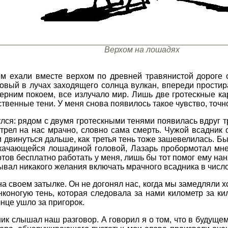
Верхом на лошадях
м ехали вместе верхом по древней травянистой дороге 
ровый в лучах заходящего солнца вулкан, впереди прости
ерним покоем, все излучало мир. Лишь две гротескные ка
твенные тени. У меня снова появилось такое чувство, точ
улся: рядом с двумя гротескными тенями появилась вдруг 
трел на нас мрачно, словно сама смерть. Чужой всадник о
м двинуться дальше, как третья тень тоже зашевелилась. Бы
качающейся лошадиной головой, Лазарь пробормотал мне,
отов бесплатно работать у меня, лишь бы тот помог ему нан
тывал никакого желания включать мрачного всадника в чис
а своем затылке. Он не догонял нас, когда мы замедляли хо
нконогую тень, которая следовала за нами километр за ки
лнце ушло за пригорок.
ик слышал наш разговор. А говорил я о том, что в будуще