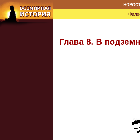
НОВОС
Фило
Глава 8. В подзем