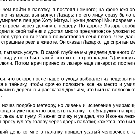
е чем войти в палатку, я постоял немного; на фоне южно
пно из мрака вынырнул Лазарь; по его лицу сразу было в
 умирает в пещере Хоту Матуа. Нужен доктор! Мы вовремя 
втроем через долину в пещеру. По дороге Лазарь сообщи
ходил в свой тайник и достал много предметов; он уложил
 под утро он внезапно почувствовал себя плохо. Чем даль
 страшные рези в животе. Он сказал Лазарю, где спрятан ме
 пытаясь уснуть, В самой глубине мы увидели длинного б
а вид у него был такой, что хоть в гроб клади. "Длинноу
илюли. Потом врач принес из лагеря еще лекарств; постеп
ся, что вскоре после нашего ухода выбрался из пещеры и 
я к тайнику, чтобы срочно положить все на место и умил
ками в деревню и рассказал друзьям, что был на волосок о
.
 исчез подобно метеору, но ливень и исцеление умирающе
гда я уже под утро вошел в палатку, то обнаружил на кров
с льва или пуму. Я зажег спичку и увидел, что Ивонна ле
 просунул эту голову через дверь палатки; кажется, это б
ий день ко мне в палатку пришел усатый человечек с ка