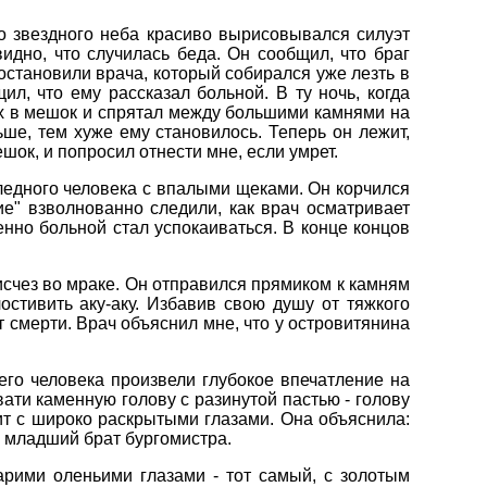
го звездного неба красиво вырисовывался силуэт
идно, что случилась беда. Он сообщил, что браг
остановили врача, который собирался уже лезть в
л, что ему рассказал больной. В ту ночь, когда
 их в мешок и спрятал между большими камнями на
ше, тем хуже ему становилось. Теперь он лежит,
шок, и попросил отнести мне, если умрет.
ледного человека с впалыми щеками. Он корчился
хие" взволнованно следили, как врач осматривает
енно больной стал успокаиваться. В конце концов
исчез во мраке. Он отправился прямиком к камням
остивить аку-аку. Избавив свою душу от тяжкого
т смерти. Врач объяснил мне, что у островитянина
го человека произвели глубокое впечатление на
ати каменную голову с разинутой пастью - голову
жит с широко раскрытыми глазами. Она объяснила:
ыл младший брат бургомистра.
рими оленьими глазами - тот самый, с золотым