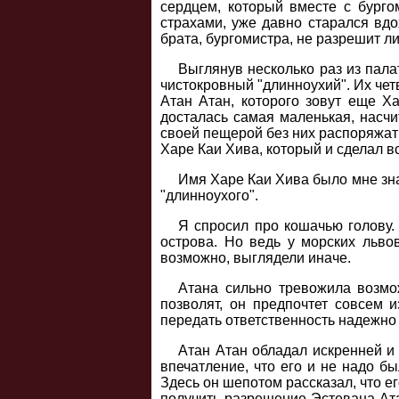
сердцем, который вместе с бурго
страхами, уже давно старался вдо
брата, бургомистра, не разрешит ли
Выглянув несколько раз из пала
чистокровный "длинноухий". Их чет
Атан Атан, которого зовут еще Х
досталась самая маленькая, насчи
своей пещерой без них распоряжать
Харе Каи Хива, который и сделал в
Имя Харе Каи Хива было мне зна
"длинноухого".
Я спросил про кошачью голову. 
острова. Но ведь у морских льво
возможно, выглядели иначе.
Атана сильно тревожила возмо
позволят, он предпочтет совсем и
передать ответственность надежно
Атан Атан обладал искренней и 
впечатление, что его и не надо б
Здесь он шепотом рассказал, что ег
получить разрешение Эстевана Атан