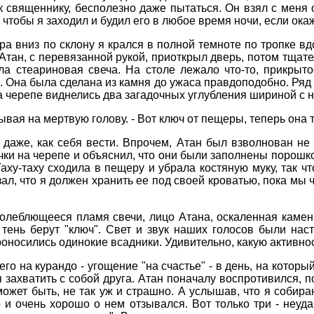
к священнику, бесполезно даже пытаться. Он взял с меня о
чтобы я заходил и будил его в любое время ночи, если окаж
ра вниз по склону я крался в полной темноте по тропке вд
 Атан, с перевязанной рукой, приоткрыл дверь, потом тщат
ла стеариновая свеча. На столе лежало что-то, прикрыто
. Она была сделана из камня до ужаса правдоподобно. Ряд
 на черепе виднелись два загадочных углубления шириной с 
зывая на мертвую голову. - Вот ключ от пещеры, теперь она 
л даже, как себя вести. Впрочем, Атан был взволнован н
чки на черепе и объяснил, что они были заполнены порошком
Таху-таху сходила в пещеру и убрала костяную муку, так ч
зал, что я должен хранить ее под своей кроватью, пока мы 
 колеблющееся пламя свечи, лицо Атана, оскаленная камен
е тень берут "ключ". Свет и звук наших голосов были нас
проносились одинокие всадники. Удивительно, какую активно
го на курандо - угощение "на счастье" - в день, на котор
захватить с собой друга. Атан поначалу воспротивился, п
 может быть, не так уж и страшно. А услышав, что я собира
 и очень хорошо о нем отзывался. Вот только три - неуда