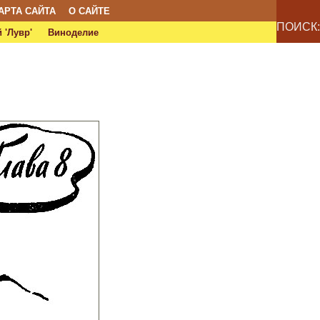
АРТА САЙТА
О САЙТЕ
ПОИСК:
 'Лувр'
Виноделие