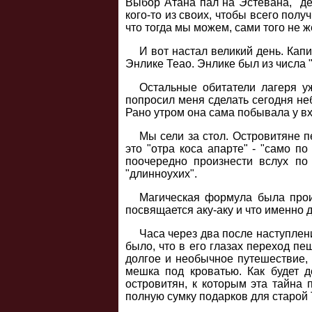
Выбор Атана пал на Эстевана, "де
кого-то из своих, чтобы всего полу
что тогда мы можем, сами того не ж
И вот настал великий день. Кап
Энлике Теао. Энлике был из числа 
Остальные обитатели лагеря у
попросил меня сделать сегодня неб
Рано утром она сама побывала у вхо
Мы сели за стол. Островитяне п
это "отра коса апарте" - "само п
поочередно произнести вслух по 
"длинноухих".
Магическая формула была прои
посвящается аку-аку и что именно 
Часа через два после наступлен
было, что в его глазах переход пе
долгое и необычное путешествие, 
мешка под кроватью. Как будет д
островитян, к которым эта тайна
полную сумку подарков для старой 