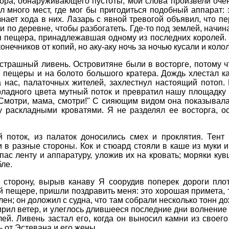
ора, обнаруживающего пустоты; мои слова произвели оче
л много мест, где мог бы пригодиться подобный аппарат: 
ает хода в них. Лазарь с явной тревогой объявил, что пе
и по деревне, чтобы разбогатеть. Где-то под землей, начин
я пещера, принадлежавшая одному из последних королей.
нечников от копий, но аку-аку ночь за ночью кусали и колол
 страшный ливень. Островитяне были в восторге, потому 
 пещеры и на болото большого кратера. Дождь хлестал как
 нас, палаточных жителей, захлестнул настоящий потоп. 
ладного цвета мутный поток и превратил нашу площадку в
Смотри, мама, смотри!" С сияющим видом она показывала
у раскладными кроватями. Я не разделял ее восторга, о
 поток, из палаток доносились смех и проклятия. Тент 
 в разные стороны. Кок и стюард стояли в каше из муки и
спас ленту и аппаратуру, уложив их на кровать; моряки к
ле.
сторону, вырыв канаву Я соорудив поперек дороги плоти
й пещере, пришли поздравить меня: это хорошая примета, 
лен; он доложил с судна, что там собрали несколько тонн 
рил ветер, и улеглось длившееся последние дни волнение 
ей. Ливень застал его, когда он выносил камни из своего
ь от Эстевана и его жены.