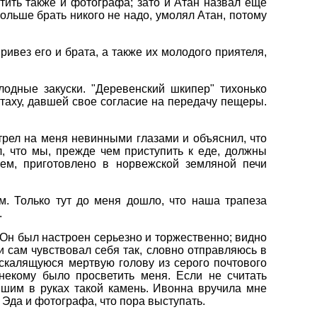
тить также и фотографа; зато и Атан назвал еще
больше брать никого не надо, умолял Атан, потому
ивез его и брата, а также их молодого приятеля,
одные закуски. "Деревенский шкипер" тихонько
-таху, давшей свое согласие на передачу пещеры.
трел на меня невинными глазами и объяснил, что
л, что мы, прежде чем приступить к еде, должны
 ем, приготовлено в норвежской земляной печи
. Только тут до меня дошло, что наша трапеза
.
 Он был настроен серьезно и торжественно; видно
и сам чувствовал себя так, словно отправляюсь в
 скалящуюся мертвую голову из серого почтового
 некому было просветить меня. Если не считать
вшим в руках такой камень. Ивонна вручила мне
 Эда и фотографа, что пора выступать.