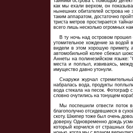
тайники острова с помощью детект
как мы ехали верхом, он показыва
нынешних обитателей острова не зн
таким аппаратом, достаточно пройт
триста метров простирается тайна
всего лишь несколько огромных нако
В ту ночь над островом прошел
утомительное хождение за водой в
видели в этом хорошую примету, а
автомобильной колее сбежал шоко
Аннеты на полинезийском языке: "
места и поплыл, извиваясь, межд
имущество давно утонули.
Снаружи журчал стремительный
набралась вода, продукты поплыли
вода стекала на песок. Фотограф 
словно очутились на тонущем кораб
Мы поспешили отвести поток в 
благополучно отсидевшиеся в сухо
скоту. Шкипер тоже был очень дово
доверху. Одновременно дождь усми
который корчился от страшных бол
ночью, когда мы с врачом вернулис