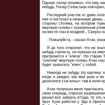
Однако патер понимал, что ему, ка
нибудь. Патер Себастиан повторил, 
Последний участок от дома пате
нее и постучал в низенькую дверь.
стороны столика, на котором горе
мертвую голову с оскаленным ртом
на месте глаз и ноздрей... Сверху
- Пожалуйста, - сказал Атан, ука
Я до того оторопел, что не зна
нибудь глупость, он показал на ямо
притронется к "ключу". Но старая 
"ключом" мертвую голову, Атан ска
будет захватить "ключ" с собой.
Никогда не забуду эту картину:
когда я увидел, как моя рука и е
доносился стук копыт; там в ночи 
Атан попросил меня пригласить е
свою очередь, спросил разрешения 
решил все забрать оттуда, то это,
брат Хуан работал у Эда в Оронго