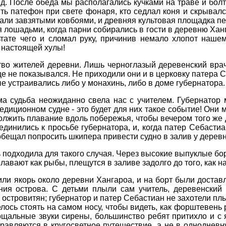
д. После обеда мы располагались кучками на траве и болт
ить патефон при свете фонаря, кто седлал коня и скрывал
стали завзятыми ковбоями, и древняя культовая площадка 
лошадьми, когда парни собирались в гости в деревню Ханг
ьтате чего и сломал руку, причинив немало хлопот нашем
я настоящей хулы!
во жителей деревни. Лишь черноглазый деревенский врач 
ще не показывался. Не приходили они и в церковку патера 
е устраивались либо у монахинь, либо в доме губернатора.
ама судьба неожиданно свела нас с учителем. Губернатор
едиционном судне - это будет для них такое событие! Они м
олжить плавание вдоль побережья, чтобы вечером того же 
динились к просьбе губернатора, и, когда патер Себастиан
обещал попросить шкипера привести судно в залив у деревн
подходила для такого случая. Через высокие выпуклые борт
лавают как рыбы, плещутся в заливе задолго до того, как н
ли якорь около деревни Хангароа, и на борт были достав
ния острова. С детьми плыли сам учитель, деревенский
островитян; губернатор и патер Себастиан не захотели плы
елось стоять на самом носу, чтобы видеть, как форштевень 
ощальные звуки сирены, большинство ребят притихло и с 
равляются в кругосветное путешествие, а не в однодневну