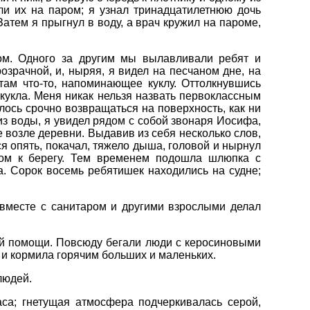
и их на паром; я узнал тринадцатилетнюю дочь
атем я прыгнул в воду, а врач кружил на пароме,
ом. Одного за другим мы вылавливали ребят и
зрачной, и, ныряя, я видел на песчаном дне, на
там что-то, напоминающее куклу. Оттолкнувшись
кукла. Меня никак нельзя назвать первоклассным
лось срочно возвращаться на поверхность, как ни
из воды, я увидел рядом с собой звонаря Иосифа,
 возле деревни. Выдавив из себя несколько слов,
я опять, покачал, тяжело дыша, головой и нырнул
ком к берегу. Тем временем подошла шлюпка с
. Сорок восемь ребятишек находились на судне;
 вместе с санитаром и другими взрослыми делал
ой помощи. Повсюду бегали люди с керосиновыми
и кормила горячим больших и маленьких.
людей.
аса; гнетущая атмосфера подчеркивалась серой,