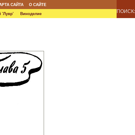
АРТА САЙТА
О САЙТЕ
ПОИСК:
 'Лувр'
Виноделие