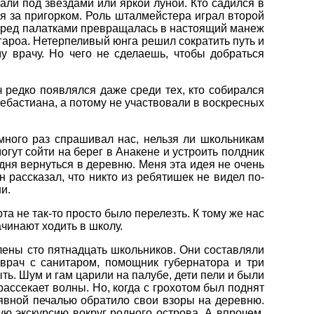
али под звездами или яркой луной. Кто садился в
ся за пригорком. Роль шталмейстера играл второй
перед палатками превращалась в настоящий манеж
ароа. Нетерпеливый юнга решил сократить путь и
у врачу. Но чего не сделаешь, чтобы добраться
редко появлялся даже среди тех, кто собирался
Себастиана, а потому не участвовали в воскресных
 много раз спрашивал нас, нельзя ли школьникам
огут сойти на берег в Анакене и устроить полдник
дня вернуться в деревню. Меня эта идея не очень
 рассказал, что никто из ребятишек не видел по-
и.
а не так-то просто было перелезть. К тому же нас
ачинают ходить в школу.
лены сто пятнадцать школьников. Они составляли
 врач с санитаром, помощник губернатора и три
ть. Шум и гам царили на палубе, дети пели и были
рассекает волны. Но, когда с грохотом был поднят
явной печалью обратило свои взоры на деревню.
ю экскурсию вокруг родного острова. А впрочем,