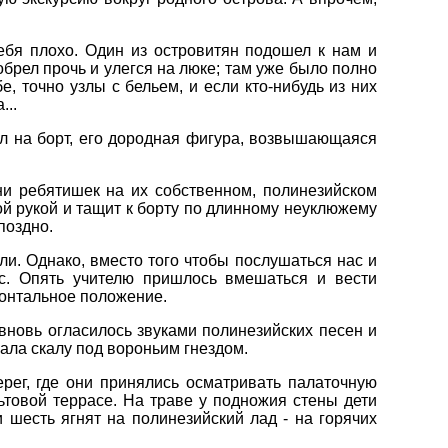
ебя плохо. Один из островитян подошел к нам и
брел прочь и улегся на люке; там уже было полно
, точно узлы с бельем, и если кто-нибудь из них
...
пил на борт, его дородная фигура, возвышающаяся
ни ребятишек на их собственном, полинезийском
ой рукой и тащит к борту по длинному неуклюжему
поздно.
ли. Однако, вместо того чтобы послушаться нас и
ос. Опять учителю пришлось вмешаться и вести
зонтальное положение.
о вновь огласилось звуками полинезийских песен и
ала скалу под вороньим гнездом.
рег, где они принялись осматривать палаточную
ьтовой террасе. На траве у подножия стены дети
 шесть ягнят на полинезийский лад - на горячих