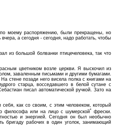
, по моему распоряжению, были прекращены, но
чера, а сегодня - сегодня, надо работать, чтобы
ал из большой болванки птицечеловека, так что
расным цветником возле церкви. Я выскочил из
столом, заваленным письмами и другими бумагами.
На стене позади него висела полка с книгами на
удрого старца, восседавшего в белой сутане с
ебастиан писал автоматической ручкой. Зато на
себя, как со своим, с этим человеком, который
*
го философа или на лицо с шумерской
фрески.
стностью и энергией. Сегодня он был необычно
ть бригаду рабочих в один уголок, занимающий