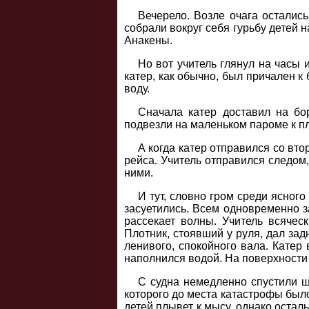
Вечерело. Возле очага осталис
собрали вокруг себя гурьбу детей 
Анакены.
Но вот учитель глянул на часы 
катер, как обычно, был причален к
воду.
Сначала катер доставил на бо
подвезли на маленьком пароме к п
А когда катер отправился со вт
рейса. Учитель отправился следом,
ними.
И тут, словно гром среди ясног
засуетились. Всем одновременно за
рассекает волны. Учитель всячес
Плотник, стоявший у руля, дал зад
ленивого, спокойного вала. Катер
наполнился водой. На поверхности
С судна немедленно спустили ш
которого до места катастрофы было 
детей плывет к мысу, однако остал