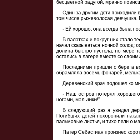
бесцветной радугой, мрачно повисш
Один за другим дети приходили в
том числе рыжеволосая девчушка. 
- Ей хорошо, она всегда была по
В палатках и вокруг них стало т
начал сказываться ночной холод; о
долина быстро пустела, по мере т
остались в лагере вместе со своим
Последними пришли с берега во
обрамляла восемь фонарей, мелька
Деревенский врач подошел ко мн
- Наш остров потерял хорошего 
ногами, мальчики!"
В следующий раз я увидел дере
Погибших детей похоронили накан
пальмовые листья, и тихо пели о м
Патер Себастиан произнес корот