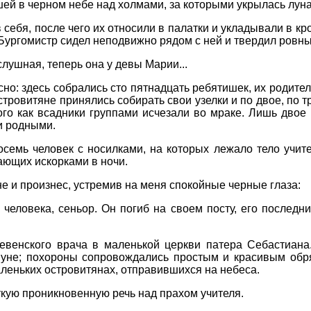
ей в черном небе над холмами, за которыми укрылась луна
 себя, после чего их относили в палатки и укладывали в к
Бургомистр сидел неподвижно рядом с ней и твердил ровны
слушная, теперь она у девы Марии...
есно: здесь собрались сто пятнадцать ребятишек, их родите
стровитяне принялись собирать свои узелки и по двое, по 
ого как всадники группами исчезали во мраке. Лишь двое
и родными.
семь человек с носилками, на которых лежало тело учите
ющих искорками в ночи.
е и произнес, устремив на меня спокойные черные глаза:
человека, сеньор. Он погиб на своем посту, его последн
венского врача в маленькой церкви патера Себастиана. О
уне; похороны сопровождались простым и красивым обря
аленьких островитянах, отправившихся на небеса.
кую проникновенную речь над прахом учителя.