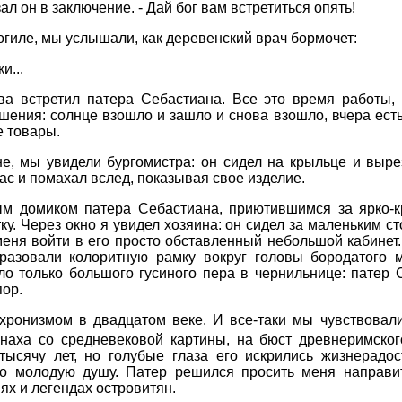
зал он в заключение. - Дай бог вам встретиться опять!
могиле, мы услышали, как деревенский врач бормочет:
и...
ова встретил патера Себастиана. Все это время работы
ения: солнце взошло и зашло и снова взошло, вчера есть в
е товары.
е, мы увидели бургомистра: он сидел на крыльце и вырез
нас и помахал вслед, показывая свое изделие.
м домиком патера Себастиана, приютившимся за ярко-к
ку. Через окно я увидел хозяина: он сидел за маленьким 
еня войти в его просто обставленный небольшой кабинет. 
разовали колоритную рамку вокруг головы бородатого м
о только большого гусиного пера в чернильнице: патер С
ор.
ронизмом в двадцатом веке. И все-таки мы чувствовали 
онаха со средневековой картины, на бюст древнеримско
тысячу лет, но голубые глаза его искрились жизнерадо
его молодую душу. Патер решился просить меня направи
ях и легендах островитян.