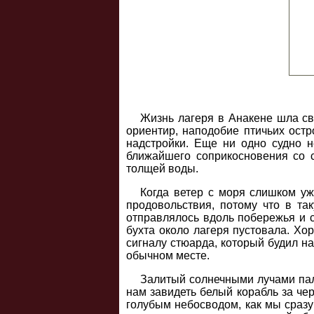
Жизнь лагеря в Анакене шла св
ориентир, наподобие птичьих остр
надстройки. Еще ни одно судно н
ближайшего соприкосновения со 
толщей воды.
Когда ветер с моря слишком уж
продовольствия, потому что в та
отправлялось вдоль побережья и с
бухта около лагеря пустовала. Хо
сигналу стюарда, который будил на
обычном месте.
Залитый солнечными лучами пал
нам завидеть белый корабль за че
голубым небосводом, как мы сразу