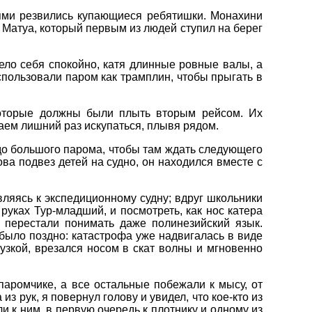
снями резвились купающиеся ребятишки. Монахини
у Матуа, который первым из людей ступил на берег
вело себя спокойно, катя длинные ровные валы, а
спользовали паром как трамплин, чтобы прыгать в
которые должны были плыть вторым рейсом. Их
аем лишний раз искупаться, плывя рядом.
 до большого парома, чтобы там ждать следующего
ова подвез детей на судно, он находился вместе с
авляясь к экспедиционному судну; вдруг школьники
 руках Тур-младший, и посмотреть, как нос катера
и перестали понимать даже полинезийский язык.
о было поздно: катастрофа уже надвигалась в виде
узкой, врезался носом в скат волны и мгновенно
паромчике, а все остальные побежали к мысу, от
з рук, я повернул голову и увидел, что кое-кто из
 к ним, в первую очередь к плотнику и одному из