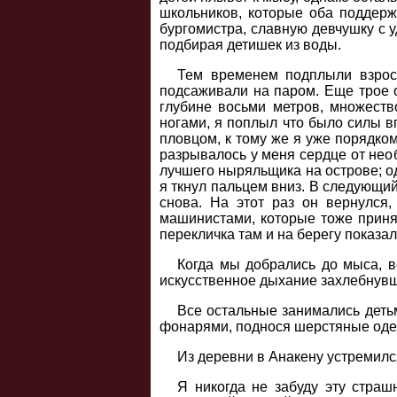
школьников, которые оба поддерж
бургомистра, славную девчушку с у
подбирая детишек из воды.
Тем временем подплыли взрос
подсаживали на паром. Еще трое о
глубине восьми метров, множеств
ногами, я поплыл что было силы в
пловцом, к тому же я уже порядком
разрывалось у меня сердце от нео
лучшего ныряльщика на острове; од
я ткнул пальцем вниз. В следующий
снова. На этот раз он вернулся
машинистами, которые тоже приня
перекличка там и на берегу показал
Когда мы добрались до мыса, в
искусственное дыхание захлебнув
Все остальные занимались деть
фонарями, поднося шерстяные одея
Из деревни в Анакену устремилс
Я никогда не забуду эту страш