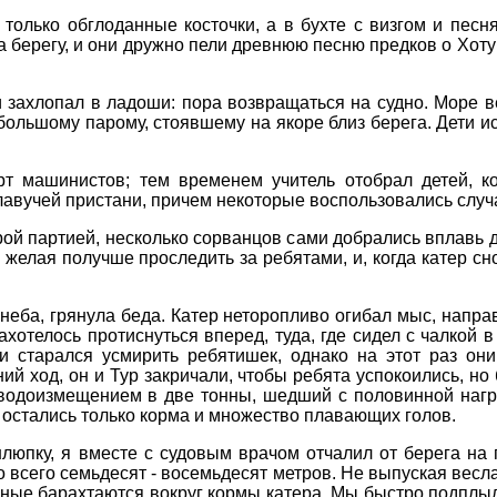
ь только обглоданные косточки, а в бухте с визгом и пе
на берегу, и они дружно пели древнюю песню предков о Хот
и захлопал в ладоши: пора возвращаться на судно. Море 
 большому парому, стоявшему на якоре близ берега. Дети и
рт машинистов; тем временем учитель отобрал детей, 
лавучей пристани, причем некоторые воспользовались случ
орой партией, несколько сорванцов сами добрались вплавь
 желая получше проследить за ребятами, и, когда катер сн
о неба, грянула беда. Катер неторопливо огибал мыс, напр
хотелось протиснуться вперед, туда, где сидел с чалкой в
ки старался усмирить ребятишек, однако на этот раз он
ний ход, он и Тур закричали, чтобы ребята успокоились, н
 водоизмещением в две тонны, шедший с половинной нагр
 остались только корма и множество плавающих голов.
люпку, я вместе с судовым врачом отчалил от берега на 
всего семьдесят - восемьдесят метров. Не выпуская весла и
ьные барахтаются вокруг кормы катера. Мы быстро подплыли