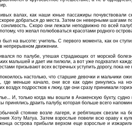
ир.
нивых валах, как наши юные пассажиры почувствовали с
скорее добраться до места. Затем он неверными шагами по
 сонливость. Скоро они лежали неподвижно по всей палубе
потому, что желал полюбоваться красотами родного острова
 был на высоте: учитель. С первого момента, как он сту
 в непрерывном движении.
ивался по палубе, утешая страдающих от морской болез
ьких малышей и дает им пилюли, а вот уже подхватил кажд
стами призывают всех встречных уступить дорогу, пока не 
покоилось настолько, что старшие девочки и мальчики ожи
ы, где меньше качало, они все как один ринулись на н
 воздух подростков к люку, где они сразу принимали гори
лье... И, только когда мы вошли в Анакенскую бухту, судн
ы принялись драить палубу, которая больше всего напомин
обычной стоянке возле лагеря, и ребятишек свезли на бе
ния Хоту Матуа. Затем взрослые повели всю ораву к кул
 конца острова прибыли верхом еще взрослые и изжарили