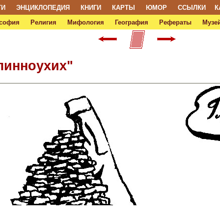
ТИ
ЭНЦИКЛОПЕДИЯ
КНИГИ
КАРТЫ
ЮМОР
ССЫЛКИ
К
софия
Религия
Мифология
География
Рефераты
Музей
длинноухих"