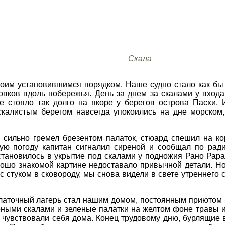
Скала
оим установившимся порядком. Наше судно стало как бы 
овков вдоль побережья. День за днем за скалами у входа
е стояло так долго на якоре у берегов острова Пасхи.
скалистым берегом навсегда упокоились на дне морском
 сильно гремел брезентом палаток, стюард спешил на ко
кую погоду капитан сигналил сиреной и сообщал по рад
тановилось в укрытие под скалами у подножия Рано Рарак
рошо знакомой картине недоставало привычной детали. Н
с стуком в сковороду, мы снова видели в свете утреннего
аточный лагерь стал нашим домом, постоянным приютом бр
рными скалами и зеленые палатки на желтом фоне травы 
 чувствовали себя дома. Конец трудовому дню, бурлящие в