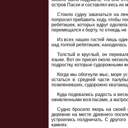
остров Пасхи и составлял весь их м
Стоило судну закачаться на ле
попросил прибавить ходу, чтобы по
ребятишек, которых вдруг одолела
перемещался к борту, то отнюдь не 
Из всех наших гостей лишь один
над толпой ребятишек, находилась
Толстый и круглый, он перевал
языке. Вот он присел около нескол
подростку, которые судорожными же
Когда мы обогнули мыс, море ус
остаться в средней части палуб
позеленевших, судорожно хватающих
Куда подевались радость и весе
оживленными возгласами, а матрос
Судно бросило якорь на своей 
деревню на месте древнего поселе
устроились полдничать. С другого
камнях.