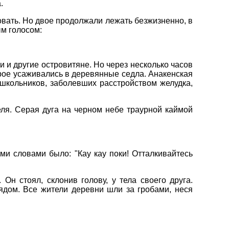
.
ровать. Но двое продолжали лежать безжизненно, в
м голосом:
ли и другие островитяне. Но через несколько часов
трое усаживались в деревянные седла. Анакенская
 школьников, заболевших расстройством желудка,
ля. Серая дуга на черном небе траурной каймой
ими словами было: "Кау кау поки! Отталкивайтесь
н стоял, склонив голову, у тела своего друга.
дом. Все жители деревни шли за гробами, неся