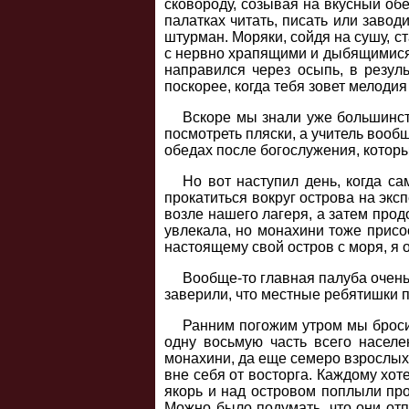
сковороду, созывая на вкусный обе
палатках читать, писать или завод
штурман. Моряки, сойдя на сушу, 
с нервно храпящими и дыбящимися 
направился через осыпь, в резул
поскорее, когда тебя зовет мелоди
Вскоре мы знали уже большинст
посмотреть пляски, а учитель вооб
обедах после богослужения, которы
Но вот наступил день, когда с
прокатиться вокруг острова на эксп
возле нашего лагеря, а затем прод
увлекала, но монахини тоже присое
настоящему свой остров с моря, я 
Вообще-то главная палуба очень 
заверили, что местные ребятишки п
Ранним погожим утром мы броси
одну восьмую часть всего населе
монахини, да еще семеро взрослых 
вне себя от восторга. Каждому хот
якорь и над островом поплыли пр
Можно было подумать, что они отп