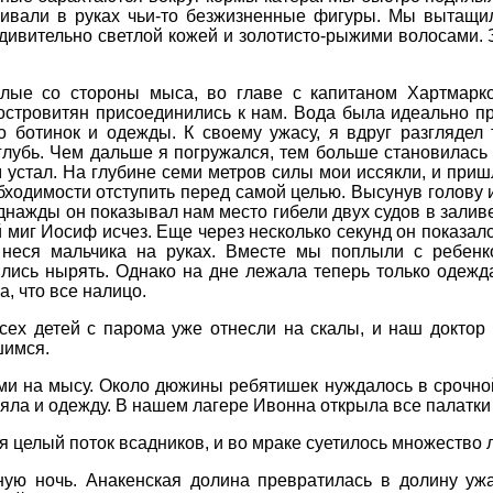
ивали в руках чьи-то безжизненные фигуры. Мы вытащил
дивительно светлой кожей и золотисто-рыжими волосами. З
лые со стороны мыса, во главе с капитаном Хартмарк
стровитян присоединились к нам. Вода была идеально про
о ботинок и одежды. К своему ужасу, я вдруг разглядел 
глубь. Чем дальше я погружался, тем больше становилась 
 устал. На глубине семи метров силы мои иссякли, и приш
бходимости отступить перед самой целью. Высунув голову 
нажды он показывал нам место гибели двух судов в заливе
 миг Иосиф исчез. Еще через несколько секунд он показалс
, неся мальчика на руках. Вместе мы поплыли с ребен
лись нырять. Однако на дне лежала теперь только одежда
а, что все налицо.
сех детей с парома уже отнесли на скалы, и наш доктор
шимся.
ми на мысу. Около дюжины ребятишек нуждалось в срочн
ла и одежду. В нашем лагере Ивонна открыла все палатки 
я целый поток всадников, и во мраке суетилось множество 
ную ночь. Анакенская долина превратилась в долину уж