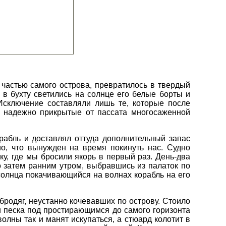
частью самого острова, превратилось в твердый
 в бухту светились на солнце его белые борты и
 Исключение составляли лишь те, которые после
, надежно прикрытые от пассата многосаженной
рабль и доставлял оттуда дополнительный запас
ио, что вынужден на время покинуть нас. Судно
у, где мы бросили якорь в первый раз. День-два
о затем ранним утром, выбравшись из палаток по
 солнца покачивающийся на волнах корабль на его
одяг, неустанно кочевавших по острову. Стоило
и песка под простирающимся до самого горизонта
олны так и манят искупаться, а стюард колотит в