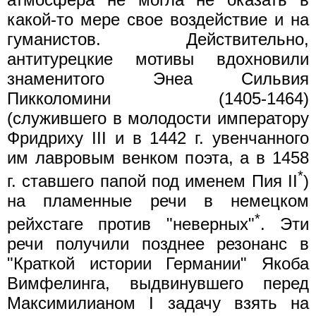
какой-то мере свое воздействие и на
гуманистов. Действительно,
антитурецкие мотивы вдохновили
знаменитого Энеа Сильвия
Пикколомини (1405-1464)
(служившего в молодости императору
Фридриху III и в 1442 г. увенчанного
им лавровым венком поэта, а в 1458
*
г. ставшего папой под именем Пия II
)
на пламенные речи в немецком
*
рейхстаге против "неверных"
. Эти
речи получили позднее резонанс в
"Краткой истории Германии" Якоба
Вимфелинга, выдвинувшего перед
Максимилианом I задачу взять на