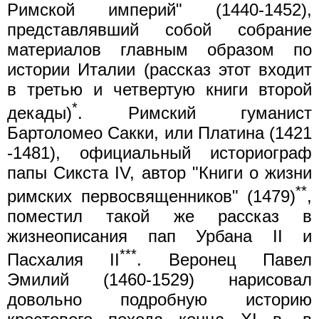
Римской империй" (1440-1452),
представлявший собой собрание
материалов главным образом по
истории Италии (рассказ этот входит
в третью и четвертую книги второй
*
декады)
. Римский гуманист
Бартоломео Сакки, или Платина (1421
-1481), официальный историограф
папы Сикста IV, автор "Книги о жизни
**
римских первосвященников" (1479)
,
поместил такой же рассказ в
жизнеописания пап Урбана II и
***
Пасхалия II
. Веронец Павел
Эмилий (1460-1529) нарисовал
довольно подробную историю