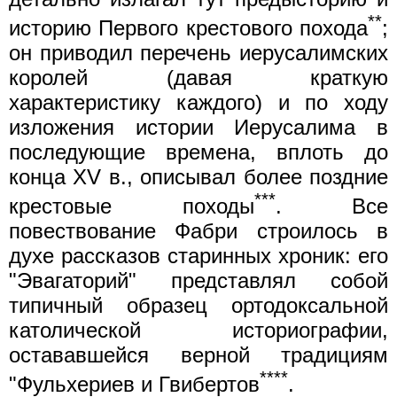
**
историю Первого крестового похода
;
он приводил перечень иерусалимских
королей (давая краткую
характеристику каждого) и по ходу
изложения истории Иерусалима в
последующие времена, вплоть до
конца XV в., описывал более поздние
***
крестовые походы
. Все
повествование Фабри строилось в
духе рассказов старинных хроник: его
"Эвагаторий" представлял собой
типичный образец ортодоксальной
католической историографии,
остававшейся верной традициям
****
"Фульхериев и Гвибертов
.