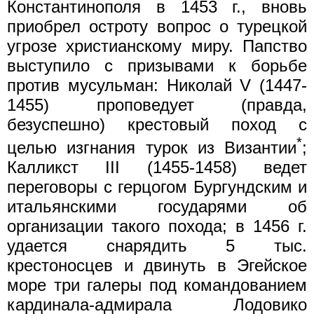
Константинополя в 1453 г., вновь
приобрел остроту вопрос о турецкой
угрозе христианскому миру. Папство
выступило с призывами к борьбе
против мусульман: Николай V (1447-
1455) проповедует (правда,
безуспешно) крестовый поход с
*
целью изгнания турок из Византии
;
Калликст III (1455-1458) ведет
переговоры с герцогом Бургундским и
итальянскими государями об
организации такого похода; в 1456 г.
удается снарядить 5 тыс.
крестоносцев и двинуть в Эгейское
море три галеры под командованием
кардинала-адмирала Лодовико