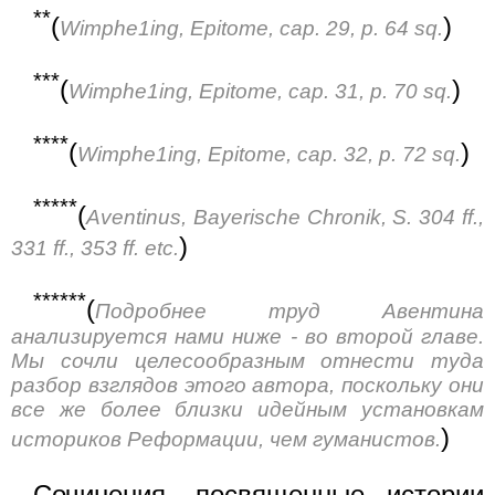
**
(
)
Wimphe1ing, Epitome, cap. 29, p. 64 sq.
***
(
)
Wimphe1ing, Epitome, cap. 31, p. 70 sq.
****
(
)
Wimphe1ing, Epitome, cap. 32, p. 72 sq.
*****
(
Aventinus, Bayerische Chronik, S. 304 ff.,
)
331 ff., 353 ff. etc.
******
(
Подробнее труд Авентина
анализируется нами ниже - во второй главе.
Мы сочли целесообразным отнести туда
разбор взглядов этого автора, поскольку они
все же более близки идейным установкам
)
историков Реформации, чем гуманистов.
Сочинения, посвященные истории