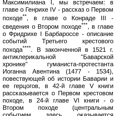
Максимилиана I, мы встречаем: в
главе о Генрихе IV - рассказ о Первом
**
походе
, в главе о Конраде III -
***
сведения о Втором походе
, в главе
о Фридрихе I Барбароссе - описание
событий Третьего крестового
****
похода
. В законченной в 1521 г.
антиклерикальной "Баварской
хронике" гуманиста-протестанта
Иоганна Авентина (1477 - 1534),
повествующей об истории Баварии и
ее герцогов, в 42-й главе V книги
рассказывается о Первом крестовом
походе, в 24-й главе VI книги - о
Втором походе (центральным
событием здесь оказывается