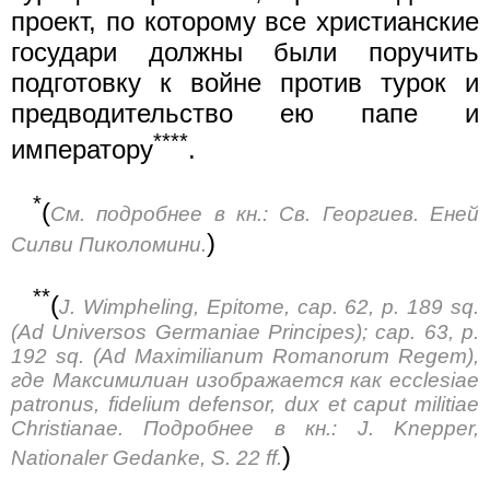
проект, по которому все христианские
государи должны были поручить
подготовку к войне против турок и
предводительство ею папе и
****
императору
.
*
(
См. подробнее в кн.: Св. Георгиев. Еней
)
Силви Пиколомини.
**
(
J. Wimpheling, Epitome, cap. 62, p. 189 sq.
(Ad Universos Germaniae Principes); cap. 63, p.
192 sq. (Ad Maximilianum Romanorum Regem),
где Максимилиан изображается как ecclesiae
patronus, fidelium defensor, dux et caput militiae
Christianae. Подробнее в кн.: J. Knepper,
)
Nationaler Gedanke, S. 22 ff.