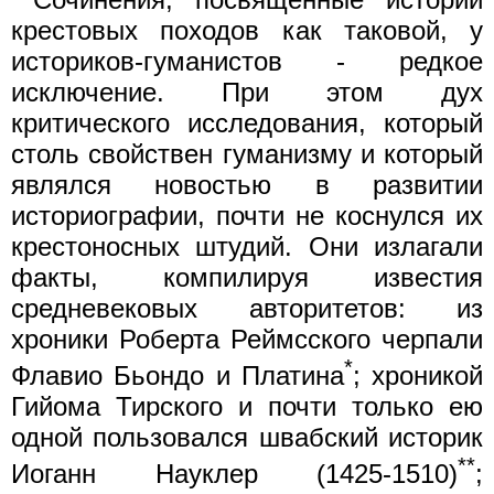
крестовых походов как таковой, у
историков-гуманистов - редкое
исключение. При этом дух
критического исследования, который
столь свойствен гуманизму и который
являлся новостью в развитии
историографии, почти не коснулся их
крестоносных штудий. Они излагали
факты, компилируя известия
средневековых авторитетов: из
хроники Роберта Реймсского черпали
*
Флавио Бьондо и Платина
; хроникой
Гийома Тирского и почти только ею
одной пользовался швабский историк
**
Иоганн Науклер (1425-1510)
;