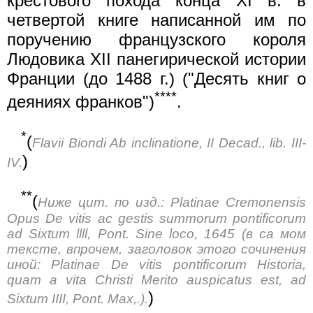
крестового похода конца XI в. в
четвертой книге написанной им по
поручению французского короля
Людовика XII панегирической истории
Франции (до 1488 г.) ("Десять книг о
****
деяниях франков")
.
*
(
Flavii Biondi Ab inclinatione, II Decad., lib. III-
)
IV.
**
(
Ниже цит. по изд.: Platinae Cremonensis
Opus De vitis ac gestis summorum pontificorum
ad Sixtum llll, Pont. Sine loco, 1645 (в са мом
тексте, впрочем, заголовок этого сочинения
иной: Platinae De vitis pontificorum Historia,
quam a vita Christi Merito auspicatus est, ad
)
Sixtum IIII, Pont. Max,.).