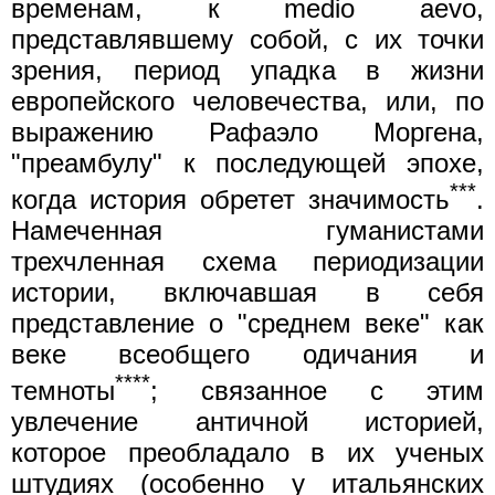
временам, к medio aevo,
представлявшему собой, с их точки
зрения, период упадка в жизни
европейского человечества, или, по
выражению Рафаэло Моргена,
"преамбулу" к последующей эпохе,
***
когда история обретет значимость
.
Намеченная гуманистами
трехчленная схема периодизации
истории, включавшая в себя
представление о "среднем веке" как
веке всеобщего одичания и
****
темноты
; связанное с этим
увлечение античной историей,
которое преобладало в их ученых
штудиях (особенно у итальянских