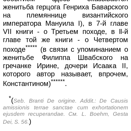
женитьба герцога Генриха Баварского
на племяннице византийского
императора Мануила I), в 7-й главе
VII книги - о Третьем походе, в ll-й
главе той же книги - о Четвертом
*****
походе
(в связи с упоминанием о
женитьбе Филиппа Швабского на
гречанке Ирине, дочери Исаака II,
которого автор называет, впрочем,
******
Константином)
.
*
(
Seb. Branti De origine. Addit.: De Causis
amissionis terrae sanctae cum exhortationem
ejusdem recuperandae. См. L. Воеhm, Gesta
)
Dei, S. 56.