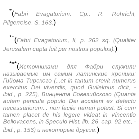
*
(
Fabri Evagatorium. Ср.: R. Rohricht,
)
Pilgerreise, S. 163.
**
(
Fabri Evagatorium, II, p. 262 sq. (Qualiter
)
Jerusalem capta fuit per nostros populos).
***
(
Источниками для Фабри служили
называемые им самим латинские хроники:
Гийома Тирского (...et in tantum crevit numerus
exercitus Dei viventiis, quod Guilelmus dicit, -
ibid., p. 225), Винцента Бовезийского (Quanta
autem pericula populo Dei acciderit ex defectu
necessariorum... non facile narrari potest. Si cum
tamen placet de his legere videat in Vincentio
Bellovacens, in Speculo Hist. ilb. 26, cap. 92 etc, -
)
ibid., p. 156) и некоторые другие.