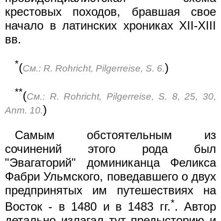
крестовых походов, бравшая свое
начало в латинских хрониках XII-XIII
вв.
*
(
)
См.: R. Rohricht, Pilgerreise, S. 6.
**
(
См.: R. Rohricht, Pilgerreise, S. 8, 25, 30,
)
Anm. 10.
Самым обстоятельным из
сочинений этого рода был
"Эвагаторий" доминиканца Феликса
Фабри Ульмского, поведавшего о двух
предпринятых им путешествиях на
*
Восток - в 1480 и в 1483 гг.
. Автор
детально излагал тут предысторию и