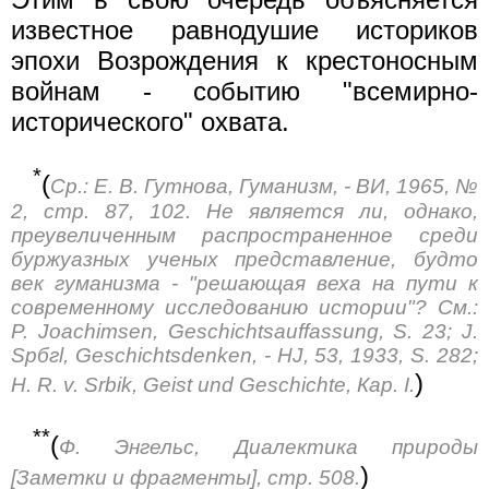
известное равнодушие историков
эпохи Возрождения к крестоносным
войнам - событию "всемирно-
исторического" охвата.
*
(
Ср.: Е. В. Гутнова, Гуманизм, - ВИ, 1965, №
2, стр. 87, 102. Не является ли, однако,
преувеличенным распространенное среди
буржуазных ученых представление, будто
век гуманизма - "решающая веха на пути к
современному исследованию истории"? См.:
P. Joachimsen, Geschichtsauffassung, S. 23; J.
Spбгl, Geschichtsdenken, - HJ, 53, 1933, S. 282;
)
H. R. v. Srbik, Geist und Geschichte, Кар. I.
**
(
Ф. Энгельс, Диалектика природы
)
[Заметки и фрагменты], стр. 508.