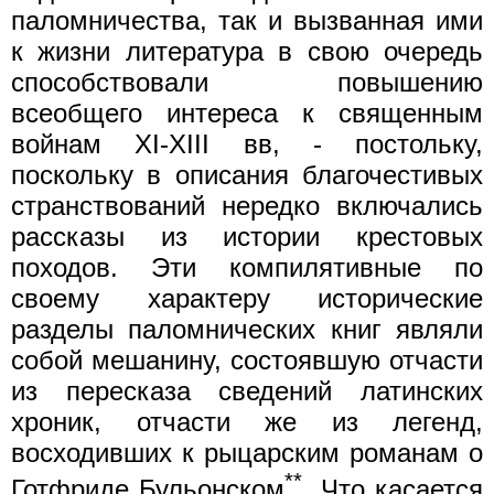
паломничества, так и вызванная ими
к жизни литература в свою очередь
способствовали повышению
всеобщего интереса к священным
войнам XI-XIII вв, - постольку,
поскольку в описания благочестивых
странствований нередко включались
рассказы из истории крестовых
походов. Эти компилятивные по
своему характеру исторические
разделы паломнических книг являли
собой мешанину, состоявшую отчасти
из пересказа сведений латинских
хроник, отчасти же из легенд,
восходивших к рыцарским романам о
**
Готфриде Бульонском
. Что касается