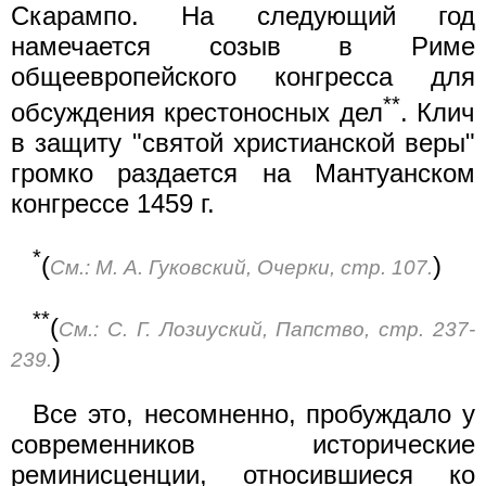
Скарампо. На следующий год
намечается созыв в Риме
общеевропейского конгресса для
**
обсуждения крестоносных дел
. Клич
в защиту "святой христианской веры"
громко раздается на Мантуанском
конгрессе 1459 г.
*
(
)
См.: М. А. Гуковский, Очерки, стр. 107.
**
(
См.: С. Г. Лозиyский, Папство, стр. 237-
)
239.
Все это, несомненно, пробуждало у
современников исторические
реминисценции, относившиеся ко