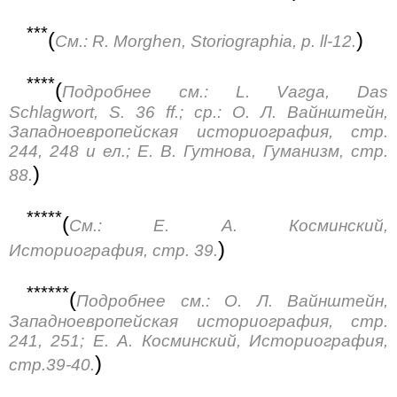
***
(
)
См.: R. Morghen, Storiographia, p. ll-12.
****
(
Подробнее см.: L. Vагga, Das
Schlagwort, S. 36 ff.; ср.: О. Л. Вайнштейн,
Западноевропейская историография, стр.
244, 248 и ел.; Е. В. Гутнова, Гуманизм, стр.
)
88.
*****
(
См.: Е. А. Косминcкий,
)
Историография, стр. 39.
******
(
Подробнее см.: О. Л. Вайнштейн,
Западноевропейская историография, стр.
241, 251; Е. А. Косминский, Историография,
)
стр.39-40.