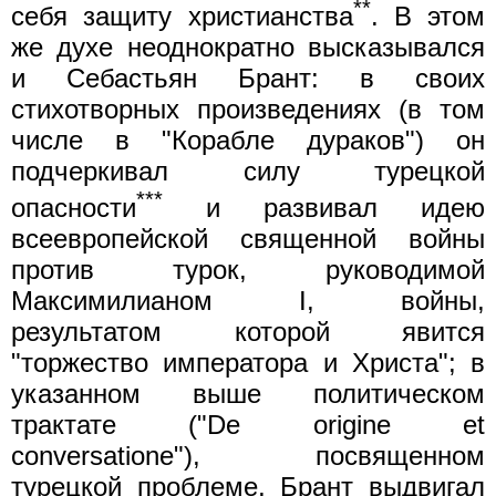
**
себя защиту христианства
. В этом
же духе неоднократно высказывался
и Себастьян Брант: в своих
стихотворных произведениях (в том
числе в "Корабле дураков") он
подчеркивал силу турецкой
***
опасности
и развивал идею
всеевропейской священной войны
против турок, руководимой
Максимилианом I, войны,
результатом которой явится
"торжество императора и Христа"; в
указанном выше политическом
трактате ("De origine et
conversatione"), посвященном
турецкой проблеме, Брант выдвигал