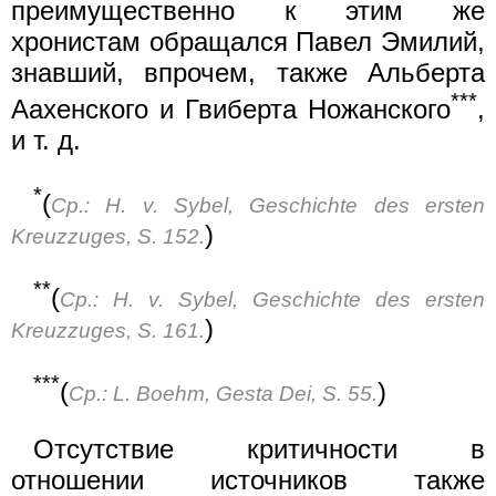
преимущественно к этим же
хронистам обращался Павел Эмилий,
знавший, впрочем, также Альберта
***
Аахенского и Гвиберта Ножанского
,
и т. д.
*
(
Ср.: Н. v. Sybel, Geschichte des ersten
)
Kreuzzuges, S. 152.
**
(
Ср.: Н. v. Sybel, Geschichte des ersten
)
Kreuzzuges, S. 161.
***
(
)
Ср.: L. Воеhm, Gesta Dei, S. 55.
Отсутствие критичности в
отношении источников также