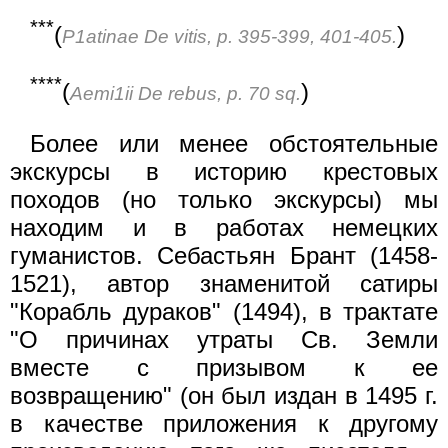
***
(
)
P1atinae De vitis, p. 395-399, 401-405.
****
(
)
Aemi1ii De rebus, p. 70 sq.
Более или менее обстоятельные
экскурсы в историю крестовых
походов (но только экскурсы) мы
находим и в работах немецких
гуманистов. Себастьян Брант (1458-
1521), автор знаменитой сатиры
"Корабль дураков" (1494), в трактате
"О причинах утраты Св. Земли
вместе с призывом к ее
возвращению" (он был издан в 1495 г.
в качестве приложения к другому