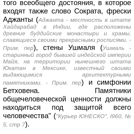
того всеобщего достояния, в которое
входят также слово Сократа, фрески
Аджанты (
Аджанта - местность в штате
Хайдарабад в Индии, где расположены
древние буддийские монастыри и храмы,
славящиеся своими прекрасными росписями. -
), стены Ушмаля (
Прим. пер
Ушмаль -
старинный город бывшей индейской империи
Майя, на территории нынешнего штата
Юкатан в Мексике, известный своими
выдающимися архитектурными
) и симфонии
памятниками. - Прим. пер
Бетховена. Памятники
общечеловеческой ценности должны
находиться под защитой всего
человечества" (
"Курьер ЮНЕСКО", I960, №
).
5, стр 7