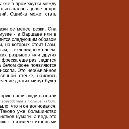
также в промежутки между
ки высыпалось целое ведро
вий. Ошибка может стать
аски ее менее резки. Она
музее - в Варшаве или в
одится следующим образом
, на которых стоит Газы;
ным, стекловидным слоем.
ких разрывов или других
м фреска еще раз гладится
На белом фоне появляются
ископа. Это необычайное
вянной стенке, наискось
ечение долгих минут будет
оторую наши люди назвали
м воеводстве в Польше. - Прим.
ыло, что и он волновался.
 Таково уже большинство
истков бумаги- а ведь это
ению с пятидесятитонными