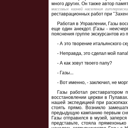
много других. Он также автор памят
массовых казней населения гитлеровски
реставрационных работ при "Захент
Работая в Управлении, Газы вос
еще один анекдот. (Газы - неисче
пояснения группе экскурсантов из п
- А это творение итальянского с
- Неправда, это сделал мой папа
- А как зовут твоего папу?
- Газы...
- Вот именно, - заключил, не морг
Газы работал реставратором 
восстановлении церкви в Пулавах.
нашей экспедицией при раскопках 
стоять прямо. Возникло замешате
предыдущую кампанию первым снял 
Газы отправился в музей, заперся 
представьте, стояла прямехоньк