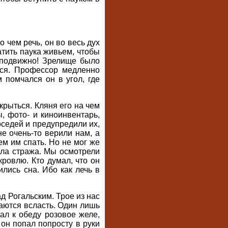
 чем речь, он во весь дух
атить паука живьем, чтобы
еподвижно! Зрелище было
ься. Профессор медленно
 помчался он в угол, где
крыться. Кляня его на чем
, фото- и киноинвентарь,
оседей и предупредили их,
не очень-то верили нам, а
ем им спать. Но не мог же
ояла стража. Мы осмотрели
кровлю. Кто думал, что он
лись сна. Ибо как лечь в
ад Рогальским. Трое из нас
шаются всласть. Один лишь
ал к обеду розовое желе,
 он попал попросту в руки