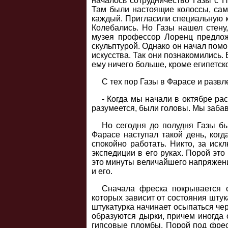
началось сотрудничество Газы с 
Там были настоящие колоссы, сам
каждый. Пригласили специальную ко
Колебались. Но Газы нашел стену,
музея профессор Лоренц предложи
скульптурой. Однако он начал помог
искусства. Так они познакомились
ему ничего больше, кроме египетско
С тех пор Газы в Фарасе и развл
- Когда мы начали в октябре рас
разумеется, были головы. Мы забавл
Но сегодня до полудня Газы бы
Фарасе наступал такой день, когд
спокойно работать. Никто, за иск
экспедиции в его руках. Порой это
это минуты величайшего напряжения
и его.
Сначала фреска покрывается с
которых зависит от состояния штук
штукатурка начинает осыпаться чер
образуются дырки, причем иногда 
гипсовые пломбы. Порой под фрес