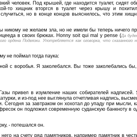
ий человек. Под крышей, где находится туалет, сидят о
кой-то хищник вторгся в туалет через крышу и похитил
 случиться, но в конце концов выяснилось, что этим хи
ы никому не желаем зла, но не имели бы теперь ничего пр
цееда в своих брюках. Honny soit qui mal у pense (
Да буде
кого ордена Подвязки. Употребляется как оговорка, что сказанного
му не поймал тогда паука:
ной с воробья. Я заколебался. Вы тоже заколебались бы,
Газы привел в изумление наших собирателей надписей. 
укатурки, и из-под нее выглянула отчетливая надпись, выс
. Сегодня за завтраком он хохотал до упаду при мысли, к
 фресок он подложил современную суданскую банкноту в 
ку, - потешался он.
 него на счету ряд памятников, например памятник в чес