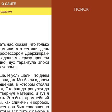
О САЙТЕ
ПОИСК:
ноделие
ь нас, сказав, что только
помнили, что сегодня день
профессором Дзержикрай-
ладонь; мы сразу провели
но, дух тарантула эпохи
ечером...
ьше. И услышали, что днем
е попадал. Мы были вдвоем
ещения, в котором стояли
от, Стефан дотронулся до
твернул материю, и тут я
чать. Это был огромнейший
, как спичечный коробок,
всего он был совершенно
чтобы вступить с пауком в