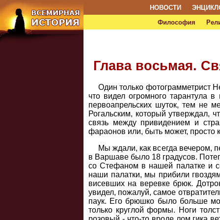
НОВОСТИ
ЭНЦИКЛ
Философия
Рел
Глава восьмая. Св
Один только фотограмметрист Неп
что видел огромного тарантула в 
первоапрельских шуток, тем не м
Рогальским, который утверждал, ч
связь между привидением и страх
фараонов или, быть может, просто 
Мы ждали, как всегда вечером, 
в Варшаве было 18 градусов. Потеп
со Стефаном в нашей палатке и со
наши палатки, мы прибили гвоздям
висевших на веревке брюк. Дотрон
увидел, пожалуй, самое отвратител
паук. Его брюшко было больше мон
только круглой формы. Ноги толс
розовый - что-то вроде лом гика в