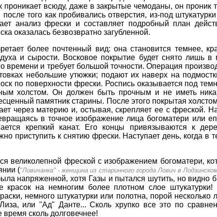
к проникает всюду, даже в закрытые чемоданы, он проник 
, после того как пробивались отверстия, из-под штукатур
лает анализ фрески и составляет подробный план дейст
ска оказалась безвозвратно загубленной.
етает более почтенный вид: она становится темнее, кр
духа и сырости. Восковое покрытие будет снято лишь в 
го времени и требует большой точности. Операция произв
овках небольшие утюжки; подают их наверх на подмостки
оск по поверхности фрески. Роспись оказывается под тем
ным холстом. Он должен быть прочным и не иметь ника
бесценный памятник старины. После этого покрытая холсто
ает через материю и, остывая, скрепляет ее с фреской. 
евращаясь в точное изображение лица богоматери или еп
ается крепкий канат. Его концы привязываются к дере
но приступить к снятию фрески. Наступает день, когда в т
ялся великолепной фреской с изображением богоматери, к
янии (
"Ловичанка" - женщина из старинного города Лович в Лодзинско
была напряженной, хотя Газы и пытался шутить, но видно б
 красок на немногим более плотном слое штукатурки!
раски, немного штукатурки или полотна, порой несколько л
Лиза, или "Ад" Данте... Сколь хрупко все это по сравн
е время сколь долговечнее!