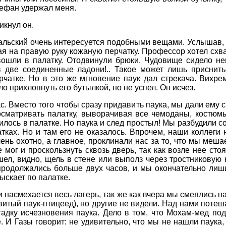
Стефан удержал меня.
икнул он.
альский очень интересуется подобными вещами. Услышав, о
ая на правую руку кожаную перчатку. Профессор хотел схв
вошли в палатку. Отодвинули брюки. Чудовище сидело н
в две соединенные ладони!.. Такое может лишь приснит
рчатке. Но в это же мгновение паук дал стрекача. Вихрем
о прихлопнуть его бутылкой, но не успел. Он исчез.
с. Вместо того чтобы сразу придавить паука, мы дали ему с
осматривать палатку, выворачивая все чемоданы, костюмы
дилось в палатке. Но паука и след простыл! Мы разбудили с
атках. Но и там его не оказалось. Впрочем, наши коллеги 
ень охотно, а главное, проклинали нас за то, что мы меша
 мог и проскользнуть сквозь дверь, так как возле нее ст
шел, видно, щель в стене или выполз через тростниковую 
родолжались больше двух часов, и мы окончательно лиши
рыскает по палатке.
и насмехается весь лагерь, так же как вчера мы смеялись н
овитый паук-птицеед), но другие не видели. Над нами поте
гадку исчезновения паука. Дело в том, что Мохам-мед под
. И Газы говорит: не удивительно, что мы не нашли паука,