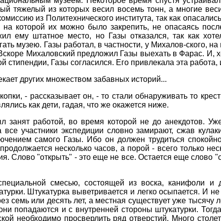
Национальным музеем. Некоторое время спустя устраивал
ый тяжелый из которых весил восемь тонн, а многие вес
миссию из Политехнического института, так как опасались
 на которой их можно было закрепить, не опасаясь посл
л ему штатное место, но Газы отказался, так как хоте
ать музею. Газы работал, в частности, у Михалов-ского, на
. Вскоре Михаловский предложил Газы выехать в Фарас. И,
й стипендии, Газы согласился. Его привлекала эта работа, и
екает других множеством забавных историй...
копки, - рассказывает он, - то стали обнаруживать то крес
ялись как дети, гадая, что же окажется ниже.
л занят работой, во время которой не до анекдотов. Уж
а все участники экспедиции словно замирают, сжав кулаки
лючением самого Газы. Ибо он должен трудиться спокойно
 продолжается несколько часов, а порой - всего только нес
. Слово "открыть" - это еще не все. Остается еще слово "
пециальной смесью, состоящей из воска, канифоли и д
атурки. Штукатурка выветривается и легко осыпается. И н
ез семь или десять лет, а местная существует уже тысячу л
они попадаются и с внутренней стороны штукатурки. Тогда
кой необходимо просверлить ряд отверстий. Много столе