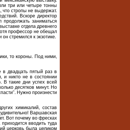
и мексиканскую выставку.
или три или четыре тонны
, что стропы не выдержат.
едствий. Вскоре директор
л продолжать заниматься
 выставке отдела древнего
 хотя профессор не обещал
 он стремился к экзотике.
тики, то короны. Под ними,
е в двадцать пятый раз в
, и никто не в состоянии
. В такие дни успех всей
колько десятков минут. Но
спасти". Нужно произнести
ругих химикалий, состав
е удивительно! Варшавская
ет. Вот почему во фресках
 приходится вводить туда
тий церковь была целиком