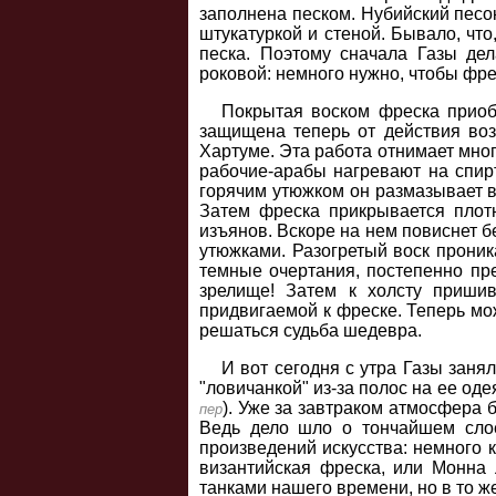
заполнена песком. Нубийский песо
штукатуркой и стеной. Бывало, что
песка. Поэтому сначала Газы де
роковой: немного нужно, чтобы фре
Покрытая воском фреска приобр
защищена теперь от действия воз
Хартуме. Эта работа отнимает мно
рабочие-арабы нагревают на спирт
горячим утюжком он размазывает в
Затем фреска прикрывается плот
изъянов. Вскоре на нем повиснет 
утюжками. Разогретый воск проник
темные очертания, постепенно пр
зрелище! Затем к холсту пришив
придвигаемой к фреске. Теперь мож
решаться судьба шедевра.
И вот сегодня с утра Газы зан
"ловичанкой" из-за полос на ее оде
). Уже за завтраком атмосфера 
пер
Ведь дело шло о тончайшем слое
произведений искусства: немного к
византийская фреска, или Монна 
танками нашего времени, но в то ж