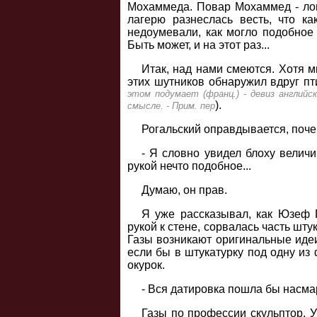
Мохаммеда. Повар Мохаммед - ловк
лагерю разнеслась весть, что ка
недоумевали, как могло подобное
Быть может, и на этот раз...
Итак, над нами смеются. Хотя м
этих шутников обнаружил вдруг пти
этом подумает (франц.) - девиз английс
).
смысле. - Прим. пер
Рогальский оправдывается, поче
- Я словно увидел блоху величи
рукой нечто подобное...
Думаю, он прав.
Я уже рассказывал, как Юзеф 
рукой к стене, сорвалась часть шт
Газы возникают оригинальные идеи
если бы в штукатурку под одну из
окурок.
- Вся датировка пошла бы насмар
Газы по профессии скульптор. У