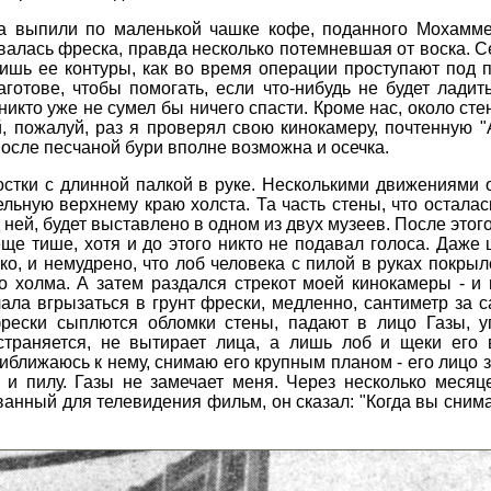
а выпили по маленькой чашке кофе, поданного Мохамме
овалась фреска, правда несколько потемневшая от воска. 
лишь ее контуры, как во время операции проступают под 
готове, чтобы помогать, если что-нибудь не будет ладить
икто уже не сумел бы ничего спасти. Кроме нас, около ст
, пожалуй, раз я проверял свою кинокамеру, почтенную 
 после песчаной бури вполне возможна и осечка.
стки с длинной палкой в руке. Несколькими движениями
льную верхнему краю холста. Та часть стены, что осталас
д ней, будет выставлено в одном из двух музеев. После это
еще тише, хотя и до этого никто не подавал голоса. Даж
рко, и немудрено, что лоб человека с пилой в руках покр
о холма. А затем раздался стрекот моей кинокамеры - и
чала вгрызаться в грунт фрески, медленно, сантиметр за 
фрески сыплются обломки стены, падают в лицо Газы, у
тстраняется, не вытирает лица, а лишь лоб и щеки его
иближаюсь к нему, снимаю его крупным планом - его лицо 
 и пилу. Газы не замечает меня. Через несколько месяце
анный для телевидения фильм, он сказал: "Когда вы снима