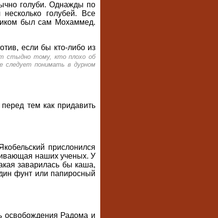
бычно голуби. Однажды по
 несколько голубей. Все
щником был сам Мохаммед.
отив, если бы кто-либо из
т стыдно тому, кто плохо об
 не следует понимать в дурном
 перед тем как придавить
Якобельский прислонился
меивающая наших ученых. У
акая заварилась бы каша,
один фунт или папиросный
ть освобождения Радома и