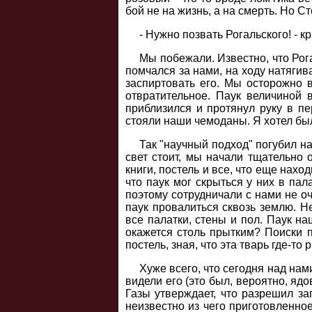
бой не на жизнь, а на смерть. Но 
- Нужно позвать Рогальского! - кр
Мы побежали. Известно, что Рог
помчался за нами, на ходу натягив
заспиртовать его. Мы осторожно 
отвратительное. Паук величиной 
приблизился и протянул руку в пе
стояли наши чемоданы. Я хотел был
Так "научный подход" погубил на
свет стоит, мы начали тщательно 
книги, постель и все, что еще нахо
что паук мог скрыться у них в пал
поэтому сотрудничали с нами не оч
паук провалиться сквозь землю. Не
все палатки, стены и пол. Паук на
окажется столь прытким? Поиски п
постель, зная, что эта тварь где-то 
Хуже всего, что сегодня над нам
видели его (это был, вероятно, яд
Газы утверждает, что разрешил за
неизвестно из чего приготовленное