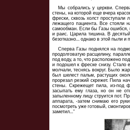
Мы собрались у церкви. Сперв
стены, на которой еще вчера крас
фрески, сквозь холст проступали 
лежащего пациента. Все стояли на
самообман. Если бы Газы ошибся, н
и раис. Царила тишина. В десятый
безотказно... однако в этой пыли и
Сперва Газы поднялся на подмо
продолговатую расщелину, паралле
под воду, а то, что расположено по
и подошел к фреске снизу. Стало 
молчали, теснясь вокруг. Было жа
был шелест пальм, растущих окол
прорезал резкий скрежет. Пила на
стены. Скрежещет пила, из-под 
засыпать ему глаза, но он не о
запыленному лицу струится пот. Пр
аппарата, -затем снимаю его руки
посмотреть уже готовый, смонтиров
заметил..."