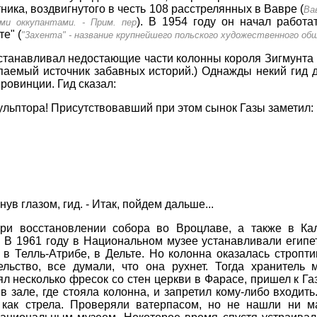
ника, воздвигнутого в честь 108 расстрелянных в Вавре (
Ва
). В 1954 году он начал работ
ми оккупантами. - Прим. пер
е" (
"3ахента" - название крупнейшего польского художественного общ
станавливал недостающие части колонны короля Зигмунта 
рпаемый источник забавных историй.) Однажды некий гид 
ровинции. Гид сказал:
кульптора! Присутствовавший при этом сынок Газы заметил:
!
нув глазом, гид. - Итак, пойдем дальше...
при восстановлении собора во Вроцлаве, а также в Ка
 В 1961 году в Национальном музее устанавливали египе
в Телль-Атрибе, в Дельте. Но колонна оказалась строптив
льство, все думали, что она рухнет. Тогда хранитель 
несколько фресок со стен церкви в Фарасе, пришел к Газ
в зале, где стояла колонна, и запретил кому-либо входить
о как стрела. Проверяли ватерпасом, но не нашли ни м