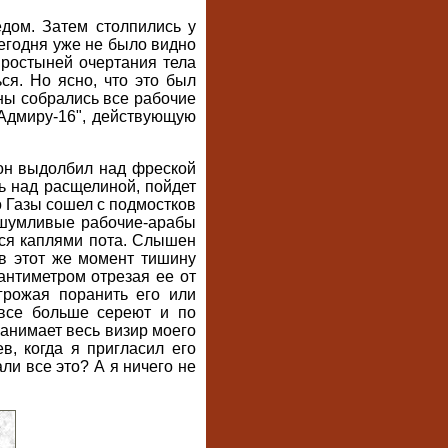
дом. Затем столпились у
Сегодня уже не было видно
простыней очертания тела
ся. Но ясно, что это был
ены собрались все рабочие
"Адмиру-16", действующую
 он выдолбил над фреской
ь над расщелиной, пойдет
го Газы сошел с подмостков
е шумливые рабочие-арабы
ылся каплями пота. Слышен
 в этот же момент тишину
сантиметром отрезая ее от
грожая поранить его или
 все больше сереют и по
занимает весь визир моего
в, когда я пригласил его
ли все это? А я ничего не