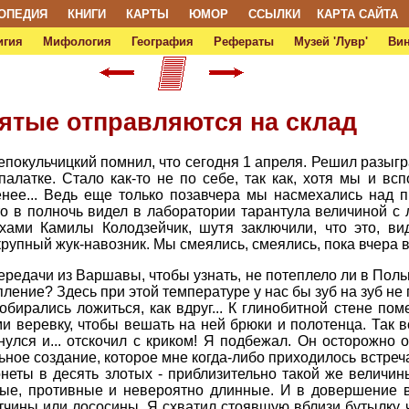
ОПЕДИЯ
КНИГИ
КАРТЫ
ЮМОР
ССЫЛКИ
КАРТА САЙТА
игия
Мифология
География
Рефераты
Музей 'Лувр'
Ви
ятые отправляются на склад
окульчицкий помнил, что сегодня 1 апреля. Решил разыграт
палатке. Стало как-то не по себе, так как, хотя мы и вс
енее... Ведь еще только позавчера мы насмехались над 
то в полночь видел в лаборатории тарантула величиной с 
ами Камилы Колодзейчик, шутя заключили, что это, вид
крупный жук-навозник. Мы смеялись, смеялись, пока вчера в
передачи из Варшавы, чтобы узнать, не потеплело ли в Пол
ление? Здесь при этой температуре у нас бы зуб на зуб н
бирались ложиться, как вдруг... К глинобитной стене пом
и веревку, чтобы вешать на ней брюки и полотенца. Так в
улся и... отскочил с криком! Я подбежал. Он осторожно о
ьное создание, которое мне когда-либо приходилось встре
еты в десять злотых - приблизительно такой же величины
тые, противные и невероятно длинные. И в довершение 
етчины или лососины. Я схватил стоявшую вблизи бутылку, 