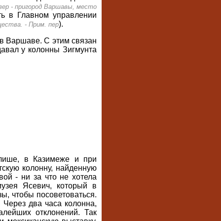
вер - пригород Варшавы, место
ать в Главном управлении
).
ества. - Прим. пер
в Варшаве. С этим связан
давал у колонны Зигмунта
лише, в Казимеже и при
тскую колонну, найденную
ой - ни за что не хотела
музея Ясевич, который в
ы, чтобы посоветоваться.
. Через два часа колонна,
алейших отклонений. Так