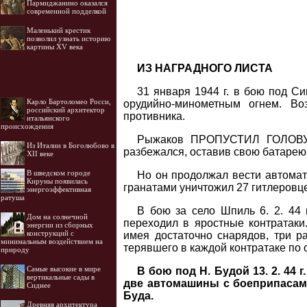
Пармиджанино оказался
современной подделкой
Маленький крестик
позволил узнать историю
картины XV века
ИЗ НАГРАДНОГО ЛИСТА
31 января 1944 г. в бою под С
Карло Бартоломео Росси,
орудийно-минометным огнем. Во
российский архитектор
противника.
итальянского
происхождения
Рыжаков ПРОПУСТИЛ ГОЛОВУ 
Из Италии в Боголюбово в
разбежался, оставив свою батарею
XII веке
В шведском городе
Но он продолжал вести автомат
Кируны появилась
гранатами уничтожил 27 гитлеровце
энергоэффективная
ратуша
В бою за село Шпиль 6. 2. 44 
Дом на солнечной
переходил в яростные контратаки
энергии из сборных
конструкций с
имея достаточно снарядов, три ра
минимальным воздействием на
терявшего в каждой контратаке по 
природу
Самые высокие в мире
В бою под Н. Будой 13. 2. 44
вертикальные сады в
две автомашины с боеприпасами
Сиднее
Буда.
Древняя архитектура