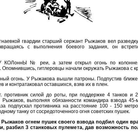
игнаевкой гвардии старший сержант Рыжаков вел развед
звращаясь с выполнения боевого задания, он встре
КОЛоннЫ № реи, а затем открыл огонь по колонне
. Опомнившись, гитлеровцы начали окружать Рыжакова с кр
ный огонь. У Рыжакова вышли патроны. Подпустив ближе
в и контратаковал оставшихся, взяв их в плен.
г. противник силой до роты, при поддержке 4 танков и
. Рыжаков, выполняя обязанности командира взвода 45-
за подпускал противника на расстояние 100 - 150 метро
одному танку от сосредоточенного огня советских пушек.
 г. Рыжаков огнем пушек своего взвода подбил один вр
, разбил 3 станковых пулемета, дав возможность пол