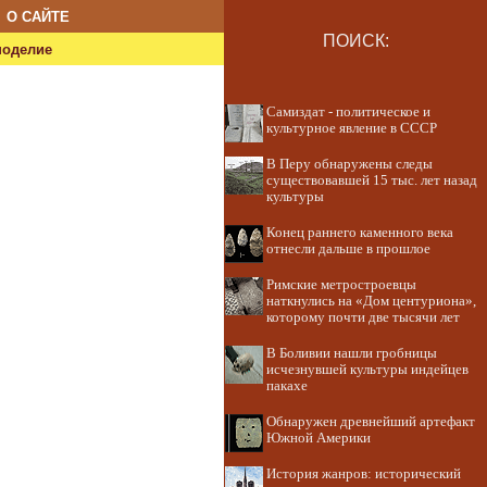
О САЙТЕ
ПОИСК:
ноделие
Самиздат - политическое и
культурное явление в СССР
В Перу обнаружены следы
существовавшей 15 тыс. лет назад
культуры
Конец раннего каменного века
отнесли дальше в прошлое
Римские метростроевцы
наткнулись на «Дом центуриона»,
которому почти две тысячи лет
В Боливии нашли гробницы
исчезнувшей культуры индейцев
пакахе
Обнаружен древнейший артефакт
Южной Америки
История жанров: исторический