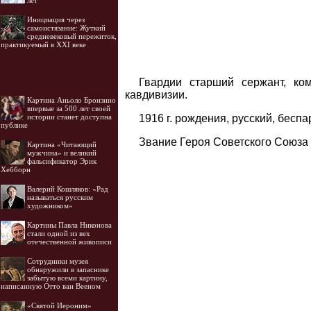
лет
Инициация через
самоистязание: Жуткий
средневековый пережиток,
практикуемый в XXI веке
Гвардии старший сержант, ком
кавдивизии.
Картина Аньоло Бронзино
впервые за 500 лет своей
1916 г. рождения, русский, бесп
истории станет доступна
публике
Звание Героя Советского Союза 
Картина «Читающий
мужчина» и великий
фальсификатор Эрик
Хебборн
Валерий Кошляков: «Рад
называться русским
художником»
Картины Павла Никонова
стали одной из вех
отечественной живописи
Cотрудники музея
обнаружили в запаснике
забытую всеми картину,
написанную Отто ван Вееном
«Святой Иероним»