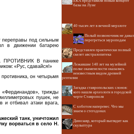
ЕКА представили новый концепт
базы на Луне
40 тысяч лет в вечной мерзлоте
Полый позвоночник не давал
ку переправы под сильным
перегреться зауроподам
тил в движении батарею
Представлен практически полный
скелет австралопитека
. ПРОТИВНИК В панике
Лежавшие 140 лет на музейной
иком: «Рус, сдавайся!»
полке окаменелости оказались
неизвестным видом древней
 противника, он четырьмя
рептилии
Загадка ставропольских слонов:
 2 «Фердинандов», трижды
кого нашли археологи в городской
черте Ставрополя
миллиметровых пушек, не
в и отбивал атаки врага,
С хоботом наперевес. Что мы
знаем о стегодонах
ажеский танк, уничтожил
Динозавр, который выглядит как
ку ворваться в село Н.
скульптура