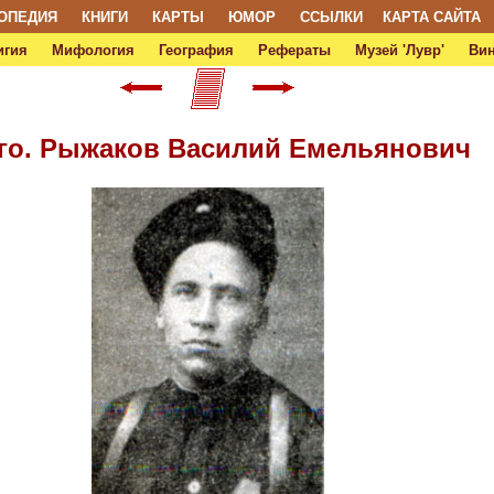
ОПЕДИЯ
КНИГИ
КАРТЫ
ЮМОР
ССЫЛКИ
КАРТА САЙТА
игия
Мифология
География
Рефераты
Музей 'Лувр'
Ви
ого. Рыжаков Василий Емельянович