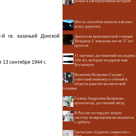
роман и альтернативная история
Шесть способов попасть в космос
(и все дорогие)
-й гв. казачьей Донской
Двигатели межпланетной станции
'Вояджер-1' заведены после 37 лет
простоя
11 научных достижений последних
100 лет, которые подарили нам
13 сентября 1944 г.
Вселенную
Валентин Петрович Глушко -
советский инженер и учёный в
области ракетно-космической
техники
Галина Андреевна Балашова -
архитектор, достигший звёзд
В России тестируют новую
систему возвращения космонавтов
с орбиты
Греческие студенты совместно с