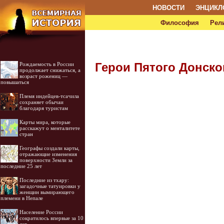
НОВОСТИ
ЭНЦИКЛ
Философия
Рел
Герои Пятого Донск
Рождаемость в России
продолжает снижаться, а
возраст рожениц —
повышаться
Племя индейцев-тсачила
сохраняет обычаи
благодаря туристам
Карты мира, которые
расскажут о менталитете
стран
Географы создали карты,
отражающие изменения
поверхности Земли за
последние 25 лет
Последние из тхару:
загадочные татуировки у
женщин вымирающего
племени в Непале
Население России
сократилось впервые за 10