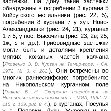
застежки. На Дону такие застежки
обнаружены в погребении 3 кургана 5
Койсугского могильника (рис. 22, 5),
погребении 8 кургана 7 у хут. Ново-
Александровки (рис. 24, 21), курганах
1 и 6, у пос. Высочина (рис. 23, 2в; 25,
1ж, з и др.). Грибовидные застежки
могли быть и деталями крепления
мягких кожаных частей колчана
(
Яковенко Э. В. Курган на Темир-горе. - СА,
). Они встречены во
1972, № 3, с. 262.
многих раннескифских погребениях:
на Никопольском курганном поле
(
Граков Б. Н. Скифские погребения на
Никопольском курганном поле. - МИА, 1962, №
), в курганах, Посулья
115, с. 109, рис. 8, 4.
у с. Поповки, Луки, Журовки и др.