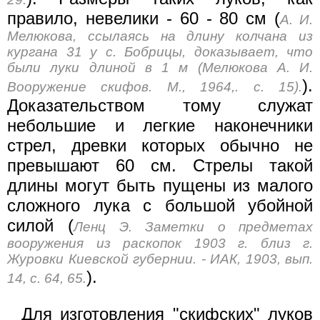
правило, невелики - 60 - 80 см (
А. И.
Мелюкова, ссылаясь на длину колчана из
кургана 31 у с. Бобрицы, доказывает, что
были луки длиной в 1 м (Мелюкова А. И.
).
Вооружение скифов. М., 1964,. с. 15).
Доказательством тому служат
небольшие и легкие наконечники
стрел, древки которых обычно не
превышают 60 см. Стрелы такой
длины могут быть пущены из малого
сложного лука с большой убойной
силой (
Ленц Э. Заметки о предметах
вооружения из раскопок 1903 г. близ г.
Журовки Киевской губернии. - ИАК, 1903, вып.
).
14, с. 64, 65.
Для изготовления "скифских" луков