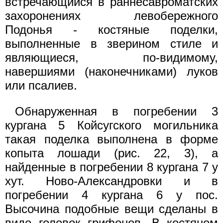
встречающийся в раннесавроматских
захоронениях левобережного
Подонья - костяные поделки,
выполненные в зверином стиле и
являющиеся, по-видимому,
навершиями (наконечниками) луков
или псалиев.
Обнаруженная в погребении 3
кургана 5 Койсугского могильника
такая поделка выполнена в форме
копыта лошади (рис. 22, 3), а
найденные в погребении 8 кургана 7 у
хут. Ново-Александровки и в
погребении 4 кургана 6 у пос.
Высочина подобные вещи сделаны в
виде головок грифонов. В костяном