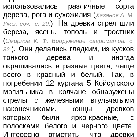
использовались различные сорта
дерева, рога и сухожилия (
Хазанов А. М.
). На древки стрел шли
Указ. соч., с. 29.
береза, ясень, тополь и тростник
(
Смирнов К. Ф. Вооружение савроматов, с.
). Они делались гладким, из кусков
32.
тонкого дерева и иногда
окрашивались в разные цвета, чаще
всего в красный и белый. Так, в
погребении 12 кургана 5 Койсугского
могильника в колчане обнаружены
стрелы с железными втульчатыми
наконечниками, концы древков
которых были ярко-красные, с
полосками белого и черного цвета.
Интересно отметить, что древки