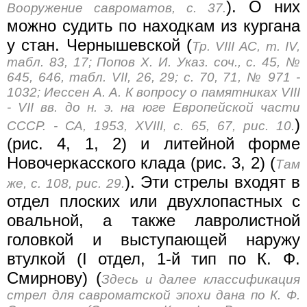
). О них
Вооружение савроматов, с. 37.
можно судить по находкам из кургана
у стан. Чернышевской (
Тр. VIII АС, т. IV,
табл. 83, 17; Попов X. И. Указ. соч., с. 45, №
645, 646, табл. VII, 26, 29; с. 70, 71, № 971 -
1032; Иессен А. А. К вопросу о памятниках VIII
- VII вв. до н. э. на юге Европейской части
)
СССР. - СА, 1953, XVIII, с. 65, 67, рис. 10.
(рис. 4, 1, 2) и литейной форме
Новочеркасского клада (рис. 3, 2) (
Там
). Эти стрелы входят в
же, с. 108, рис. 29.
отдел плоских или двухлопастных с
овальной, а также лавролистной
головкой и выступающей наружу
втулкой (I отдел, 1-й тип по К. Ф.
Смирнову) (
Здесь и далее классификация
стрел для савроматской эпохи дана по К. Ф.