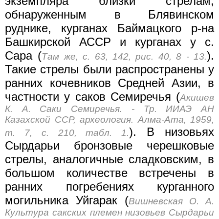
экземпляра близки стрелам,
обнаруженным в Блявинском
руднике, курганах Баймацкого р-на
Башкирской АССР и курганах у с.
Сара (
).
Там же, с. 63, 142, рис. 40, 8 - 13.
Такие стрелы были распространены у
ранних кочевников Средней Азии, в
частности у саков Семиречья (
Акишев
К. А. Саки Семиречья. - Тр. ИИАЭ АН
Казахской ССР, археология. Алма-Ата, 1959,
). В низовьях
т. 7, с. 210, табл. 1.
Сырдарьи бронзовые черешковые
стрелы, аналогичные сладковским, в
большом количестве встречены в
ранних погребениях курганного
могильника Уйгарак (
Вишневская О. А.
Культура сакских племен низовьев Сырдарьи