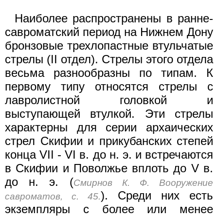
Наиболее распространены в ранне-
савроматский период на Нижнем Дону
бронзовые трехлопастные втульчатые
стрелы (II отдел). Стрелы этого отдела
весьма разнообразны по типам. К
первому типу относятся стрелы с
лавролистной головкой и
выступающей втулкой. Эти стрелы
характерны для серии архаических
стрел Скифии и прикубанских степей
конца VII - VI в. до н. э. и встречаются
в Скифии и Поволжье вплоть до V в.
до н. э. (
Смирнов К. Ф. Вооружение
). Среди них есть
савроматов, с. 45.
экземпляры с более или менее