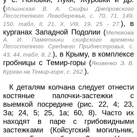
(
Ильинская В. А. Скифы Днепровского
Лесостепного Левобережья, с. 70, 71, 149,
), в
150. табл. II, 21, X, VIII, 19, 25 - 27.
курганах Западной Подолии (
Мелюкова
А. И. Памятники скифского времени
Лесостепного Среднего Приднестровья, с.
), в Крыму, в комплексе
43, 44, табл. 8, 2.
гробницы с Темир-горы (
Яковенко Э. В.
).
Курган на Темир-горе, с. 262.
К деталям колчана следует отнести
костяные палочки-застежки с
выемкой посредине (рис. 22, 4; 23,
За; 24, 5; 25, 1а; 60, 8). Часто их
находят в паре с грибовидными
застежками (Койсугский могильник,