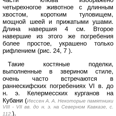
четырехногое животное с длинным
хвостом, коротким туловищем,
мощной шеей и прижатыми ушами.
Длина навершия 4 см. Второе
навершие из этого же погребения
более простое, украшено только
рифлением (рис. 24, 7 ).
Такие костяные поделки,
выполненные в зверином стиле,
очень часто встречаются в
раннескифских погребениях VI в. до
н. э. Келермесских курганов на
Кубани (
Иессен А. А. Некоторые памятники
VIII - VII вв. до н. э. на Северном Кавказе, с.
).
112.