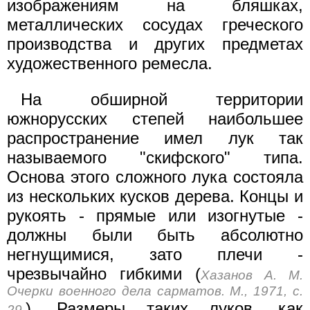
изображениям на бляшках,
металлических сосудах греческого
производства и других предметах
художественного ремесла.
На обширной территории
южнорусских степей наибольшее
распространение имел лук так
называемого "скифского" типа.
Основа этого сложного лука состояла
из нескольких кусков дерева. Концы и
рукоять - прямые или изогнутые -
должны были быть абсолютно
негнущимися, зато плечи -
чрезвычайно гибкими (
Хазанов А. М.
Очерки военного дела сарматов. М., 1971, с.
). Размеры таких луков, как
29.