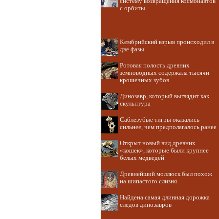
систему возвращения космонавтов
с орбиты
Кембрийский взрыв происходил в
две фазы
Ротовая полость древних
земноводных содержала тысячи
крошечных зубов
Динозавр, который выглядит как
скульптура
Саблезубые тигры оказались
сильнее, чем предполагалось ранее
Открыт новый вид древних
«кошек», которые были крупнее
белых медведей
Древнейший моллюск был похож
на шипастого слизня
Найдена самая длинная дорожка
следов динозавров