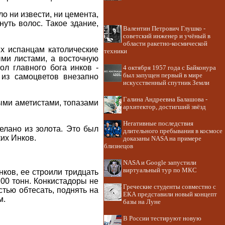
о ни извести, ни цемента,
уть волос. Такое здание,
Валентин Петрович Глушко -
советский инженер и учёный в
области ракетно-космической
х испанцам католические
техники
ми листами, а восточную
л главного бога инков -
4 октября 1957 года с Байконура
был запущен первый в мире
 из самоцветов внезапно
искусственный спутник Земли
Галина Андреевна Балашова -
ыми аметистами, топазами
архитектор, достигший звёзд
Негативные последствия
елано из золота. Это был
длительного пребывания в космосе
ких Инков.
доказаны NASA на примере
близнецов
NASA и Google запустили
виртуальный тур по МКС
ков, ее строили тридцать
200 тонн. Конкистадоры не
Греческие студенты совместно с
стью обтесать, поднять на
ЕКА представили новый концепт
м.
базы на Луне
В России тестируют новую