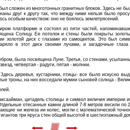
 был сложен из многотонных гранитных блоков. Здесь не был
ны друг к другу так, что между ними нельзя было просун
ось особым качеством: оно не боялось землетрясений.
ром платформе и состоял из пяти частей, напоминавши
ящена Солнцу. Ее потолок и стены были покрыты золоты
и золотой диск с глазами из самоцветов. Это был симво
аряло в этот диск своими лучами, и загадочные глаза
ебром, была посвящена Луне. Третья, со стенами, усыпанн
везд, четвертая - радуги, пятая - молнии.
Здесь деревья, кустарники, птицы- все было искусно выд
отые троны, на них восседали мумии сыновей солнца - Вели
елей.
ксаайман, цитадель столицы и символ величия империи ин
 Отдельные отесанные камни длиной 7-8 метров весили по 
нающие ни железа ии колес, могли с математической точно
гигантов три яруса стен общей высотой в шестиэтажный до