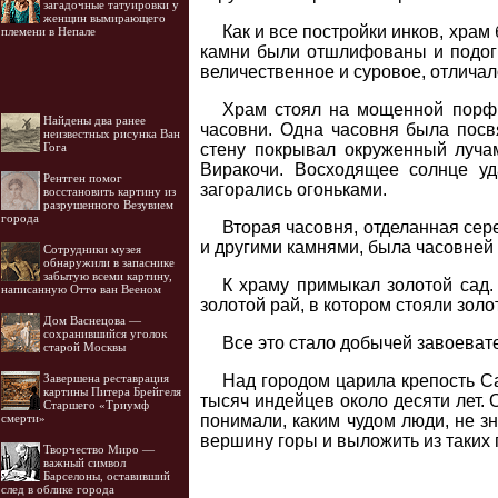
загадочные татуировки у
женщин вымирающего
Как и все постройки инков, храм
племени в Непале
камни были отшлифованы и подогна
величественное и суровое, отличал
Храм стоял на мощенной порфи
Найдены два ранее
часовни. Одна часовня была посв
неизвестных рисунка Ван
стену покрывал окруженный лучам
Гога
Виракочи. Восходящее солнце уд
Рентген помог
загорались огоньками.
восстановить картину из
разрушенного Везувием
города
Вторая часовня, отделанная сер
и другими камнями, была часовней з
Cотрудники музея
обнаружили в запаснике
забытую всеми картину,
К храму примыкал золотой сад. 
написанную Отто ван Вееном
золотой рай, в котором стояли зол
Дом Васнецова —
сохранившийся уголок
Все это стало добычей завоеват
старой Москвы
Над городом царила крепость Са
Завершена реставрация
картины Питера Брейгеля
тысяч индейцев около десяти лет.
Старшего «Триумф
понимали, каким чудом люди, не з
смерти»
вершину горы и выложить из таких 
Творчество Миро —
важный символ
Барселоны, оставивший
след в облике города