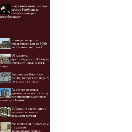
Секретным компонентом
красок Рембрандта
оказался минерал
плумбонакрит
Японцы построили
прозрачный дом из 6000
необычных кирпичей
Обладатель
архитектурного «Оскара»
построит новый мост в
Генуе
Знаменитая Пизанская
башня, которая все падает,
но никак не упадет
Археолог раскрыл
древнегреческую технику
перемещения массивных
каменных блоков
В Лондоне растёт спрос
на дома со свежим
воздухом внутри
Экологически чистый дом
с нулевым
энергопотреблением