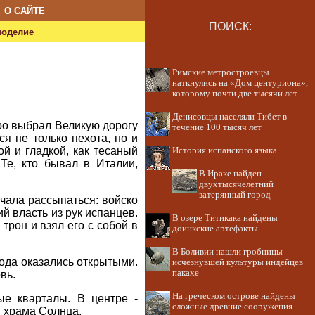
О САЙТЕ
ПОИСК:
ноделие
Римские метростроевцы
наткнулись на «Дом центуриона»,
которому почти две тысячи лет
Денисовцы населяли Тибет в
ро выбрал Великую дорогу
течение 100 тысяч лет
ся не только пехота, но и
й и гладкой, как тесаный
История испанского языка
Те, кто бывал в Италии,
В Ираке найден
двухтысячелетний
затерянный город
чала рассыпаться: войско
й власть из рук испанцев.
В озере Титикака найдены
трон и взял его с собой в
доинкские артефакты
В Боливии нашли гробницы
рода оказались открытыми.
исчезнувшей культуры индейцев
пакахе
вь.
На греческом острове найдены
ые кварталы. В центре -
сложные древние сооружения
я храма Солнца.