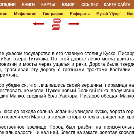
ОПЕДИЯ
КНИГИ
КАРТЫ
ЮМОР
ССЫЛКИ
КАРТА САЙТА
игия
Мифология
География
Рефераты
Музей 'Лувр'
Ви
е ужасом государство в его главную столицу Куско. Писар
гибая озеро Титикака. По этой дороге легко могла двигать
овизии и мосты через ущелья и реки. Дорога была твердо
 сравнивая эту дорогу с грязными трактами Кастилии. 
 римлян.
о убедился, что, лишившись своей вершины, пирамида на
ествовать не могли. Нужен новый Великий Инка, получивши
один Манко, сводный брат Уаскара. Писарро обещал Манко 
а часа до захода солнца испанцы увидели Куско, ворота го
 повелителя Манко, в жилах которого текла священная кро
чественное зрелище. Город был разбит на прямоугольн
адь радости", и над ней, блестя на закате, золотая кровл