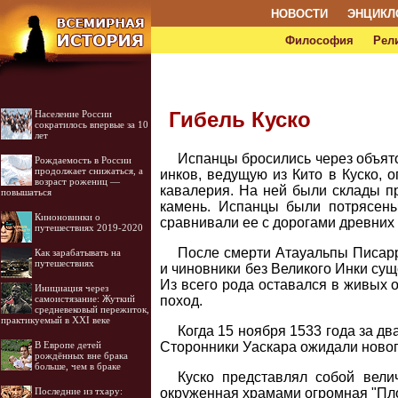
НОВОСТИ
ЭНЦИКЛ
Философия
Рел
Гибель Куско
Население России
сократилось впервые за 10
лет
Испанцы бросились через объято
Рождаемость в России
продолжает снижаться, а
инков, ведущую из Кито в Куско, о
возраст рожениц —
кавалерия. На ней были склады пр
повышаться
камень. Испанцы были потрясены,
Киноновинки о
сравнивали ее с дорогами древних
путешествиях 2019-2020
После смерти Атауальпы Писарр
Как зарабатывать на
путешествиях
и чиновники без Великого Инки сущ
Из всего рода оставался в живых 
Инициация через
поход.
самоистязание: Жуткий
средневековый пережиток,
практикуемый в XXI веке
Когда 15 ноября 1533 года за дв
Сторонники Уаскара ожидали нового
В Европе детей
рождённых вне брака
больше, чем в браке
Куско представлял собой вели
окруженная храмами огромная "Площ
Последние из тхару: