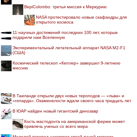
BepiColombo: третья миссия к Меркурию
NASA протестировало новые скафандры для
открытого космоса
11 научных достижений последних 100 лет, которые
подарили нам Вселенную
Экспериментальный летательный аппарат NASA M2-F1
(США)
Космический телескоп «Кеплер» завершил 9-летнюю
миссию
В Таиланде открыли двух новых тероподов — «льва» и
«гепарда». Окаменелости ждали своего часа тридцать лет
В ЮАР найден новый гигантский динозавр
Кость мастодонта на американской ферме может
привлечь ученых со всего мира
Молодой теропод накормил своей тушей морских