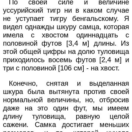
По своей силе и величине
уссурийский тигр ни в каком случае
не уступает тигру бенгальскому. Я
видел однажды шкуру самца, которая
имела с хвостом одиннадцать с
половиной футов [3,4 м] длины. Из
этой общей цифры на долю туловища
приходилось восемь футов [2,4 м] и
три с половиной [106 см] - на хвост.
Конечно, снятая и выделанная
шкура была вытянута против своей
нормальной величины, но, отбросив
даже на это один фут, мы имеем
длину туловища, равную целой
сажени. Самка достигает меньших