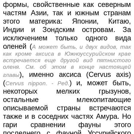
формы, свойственные как северным
частям Азии, так и южным странам
этого материка: Японии, Китаю,
Индии и Зондским островам. За
исключением только одного вида
оленей (
А может быть, и двух видов, так
как кроме аксиса в Южноуссурийском крае
встречается еще другой вид пятнистого
оленя. См. об этом в конце настоящей
), именно аксиса (Cervus axis)
главы
(
) и, может быть,
Cervus nippon. - Ред.
некоторых мелких грызунов,
остальные млекопитающие
описываемой страны встречаются
также и в соседних частях Амура. Но
гари сравнении фауны этого
последнего с фауной Уссурийского