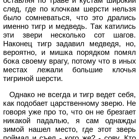
оставляя по траве и кустам широкий
след, где по клочкам шерсти нельзя
было сомневаться, что это дрались
именно тигр и медведь. Так катились
эти звери несколько сот шагов.
Наконец тигр задавил медведя, но,
вероятно, и мишка порядком помял
бока своему врагу, потому что в иных
местах лежали большие клочья
тигриной шерсти.
Однако не всегда и тигр ведет себя,
как подобает царственному зверю. Не
говоря уже про то, что он не брезгает
никакой падалью, я сам однажды
зимой нашел место, где этот зверь
поймал и съел - кого же? - сову. Кто