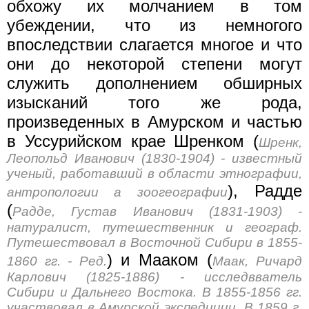
обхожу их молчанием в том
убеждении, что из немногого
впоследствии слагается многое и что
они до некоторой степени могут
служить дополнением обширных
изысканий того же рода,
произведенных в Амурском и частью
в Уссурийском крае Шренком (
Шренк,
Леопольд Иванович (1830-1904) - известный
ученый, работавший в области этнографии,
), Радде
антропологии а зоогеографии
(
Радде, Густав Иванович (1831-1903) -
натуралист, путешественник и географ.
Путешествовал в Восточной Сибири в 1855-
) и Мааком (
1860 гг. - Ред.
Маак, Ричард
Карлович (1825-1886) - исследвватель
Сибири и Дальнего Востока. В 1855-1856 гг.
участвовал в Амурской экспедиции. В 1859 г.