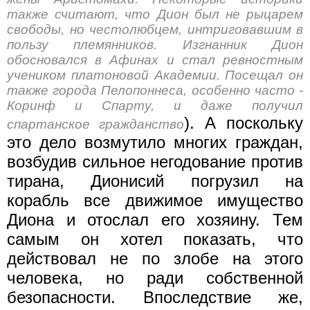
также считают, что Дион был не рыцарем
свободы, но честолюбцем, интриговавшим в
пользу племянни­ков. Изгнанник Дион
обосновался в Афинах и стал ревностным
учеником платоновой Академии. Посещал он
также города Пелопоннеса, особенно часто -
Коринф и Спарту, и даже получил
). А поскольку
спартанское гражданство
это дело возмутило многих граждан,
возбудив сильное негодование против
тирана, Дионисий погрузил на
корабль все движимое имущество
Диона и отослал его хозяину. Тем
самым он хотел показать, что
действовал не по злобе на этого
человека, но ради собственной
безопасности. Впоследствие же,