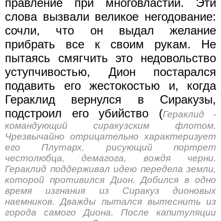
правление при многовластии. Эти
слова вызвали великое негодование:
сочли, что он выдал желание
прибрать все к своим рукам. Не
пытаясь смягчить это недовольство
уступчивостью, Дион постарался
подавить его жестокостью и, когда
Гераклид вернулся в Сиракузы,
подстроил его убийство (
Гераклид -
командующий сиракузским флотом.
Чрезвычайно отрицательно характеризует
его Плутарх, рисующий портрет
честолюбца, демагога, вождя черни.
Гераклид поддерживал идею передела земли,
которой противился Дион. Добился в одно
время изгнания из Сиракуз дионовых
наемников. Дважды пытался вытеснить из
города самого Диона. После капитуляции