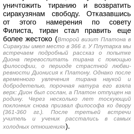
уничтожить тиранию и возвратить
сиракузянам свободу. От­казавшись
от этого намерения по совету
Филиста, тиран стал пра­вить еще
более жестоко (
Второй визит Платона в
Сиракузы имел место в 366 г. У Плутарха мы
встречаем подробный рассказ о попытке
Диона перевоспитать тирана с помощью
философии, о периоде страстной любви-
ревности Дионисия к Платону. Однако после
временного увлечения тирана наукой и
добродетелью, порочная натура его взяла
верх: Дион был сослан, а Платон отпущен на
родину. Через несколько лет тоскующий
поклонник снова призвал философа ко двору
(361-360 гг.). После третьей встречи
учитель и ученик расстались в самых
).
холодных отношениях