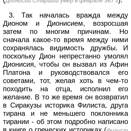
Дионисий Старший умер в феврале 367 г
3. Так началась вражда между
Дионом и Дионисием, возросшая
затем по многим причинам. Но
сначала какое-то время между ними
сохранялась видимость дружбы. И
поскольку Дион непре­станно умолял
Дионисия, чтобы он вызвал из Афин
Платона и руководствовался его
советами, тот, желая хоть в чем-то
походить на отца, исполнил его
желание. В то же время он возвратил
в Сиракузы историка Филиста, друга
тирана и не меньшего поклон­ника
тирании - об этом подробно написано
в книге о греческих историках (
Филист