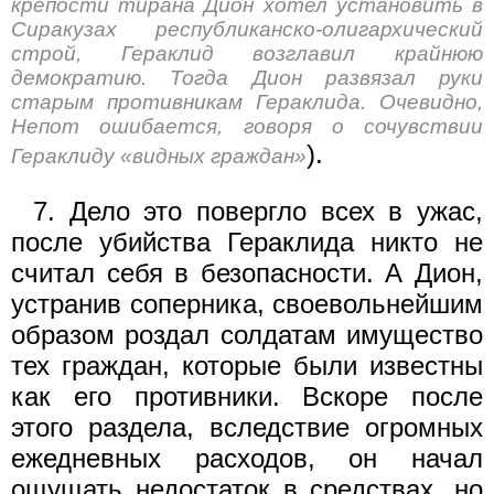
крепости тирана Дион хотел устано­вить в
Сиракузах республиканско-олигархический
строй, Гераклид возглавил крайнюю
демократию. Тогда Дион развязал руки
старым противникам Гераклида. Очевидно,
Непот ошибается, говоря о сочувствии
).
Гераклиду «видных граждан»
7. Дело это повергло всех в ужас,
после убийства Гераклида никто не
считал себя в безопасности. А Дион,
устранив соперника, своевольнейшим
образом роздал солдатам имущество
тех граж­дан, которые были известны
как его противники. Вскоре после
этого раздела, вследствие огромных
ежедневных расходов, он начал
ощущать недостаток в средствах, но