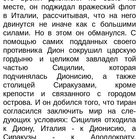
месте, он поджидал вражеский флот
в Италии, рассчи­тывая, что на него
двинутся не иначе как с большими
силами. Но в этом он обманулся. С
помощью самих подданных своего
против­ника Дион сокрушил царскую
гордыню и целиком завладел той
частью Сицилии, которая
подчинялась Дионисию, а также
столи­цей Сиракузами, кроме
крепости и связанного с городом
острова. И он добился того, что тиран
согласился заключить мир на сле­
дующих условиях: Сицилия отходила
к Диону, Италия - к Дионисию, а
Сиракузы - к Аполлократу,