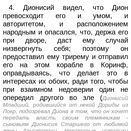
4. Дионисий видел, что Дион
превосходит его и умом, и
авторитетом, и расположением
народным и опасался, что, держа его
при дворе, даст ему случай
низвергнуть себя; поэтому он
предоставил ему трирему и отправил
его на этом корабле в Коринф,
оправдываясь, что делает это в
интересах их обоих, ради того, чтобы
при взаимном недоверии один не
опередил другого во зле (
Дионисий
Младший, родившийся от некой Дориды из
Локр, подозревал Диона в том, что он хочет
передать власть своим племянникам -
сыновьям Дионисия Старшего от любимой
жены Аристомахи. Некоторые историки