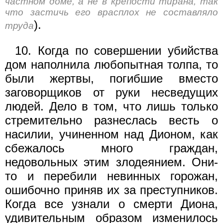
частном доме, а не в крепости тирана, так
что застичь его врасплох не составляло
).
труда
10. Когда по совершении убийства
дом наполнила любопытная толпа, то
были жертвы, погибшие вместо
заговорщиков от руки несведущих
людей. Дело в том, что лишь только
стремительно разнеслась весть о
насилии, учиненном над Дионом, как
сбежалось много граждан,
недовольных этим злодеянием. Они-
то и перебили невинных горожан,
ошибочно приняв их за преступников.
Когда все узнали о смерти Диона,
удивительным образом измени­лось