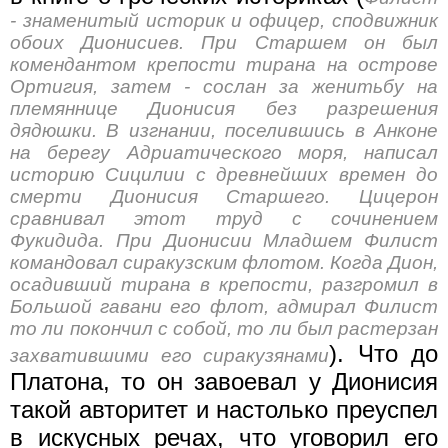
- знаменитый историк и офицер, сподвижник
обоих Дионисиев. При Старшем он был
комендантом крепости тирана на острове
Ортигия, затем - сослан за женитьбу на
племяннице Дионисия без разрешения
дядюшки. В изгнании, поселившись в Анконе
на берегу Адриатического моря, написал
историю Сицилии с древнейших времен до
смерти Дионисия Старшего. Цицерон
сравнивал этот труд с сочинением
Фукидида. При Дионисии Младшем Филист
командовал сиракузским флотом. Когда Дион,
осадивший тирана в крепости, разгромил в
Большой гавани его флот, адмирал Филист
то ли покончил с собой, то ли был растерзан
). Что до
захватившими его сиракузянами
Платона, то он завоевал у Дионисия
такой авторитет и настолько преуспел
в искусных речах, что уговорил его