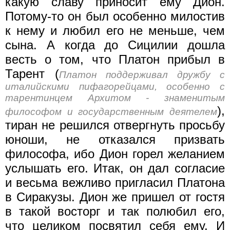
какую славу приносит ему Дион.
Потому-то он был особенно ми­лостив
к нему и любил его не меньше, чем
сына. А когда до Сицилии дошла
весть о том, что Платон прибыл в
Тарент (
Платон поддерживал дружбу с
италийскими пифагорейцами, особенно с
тарентинцем Архитом - знаменитым
),
философом и государственным деятелем
тиран не решился отвергнуть просьбу
юноши, не отказался призвать
философа, ибо Дион горел желанием
услышать его. Итак, он дал согласие
и весьма вежливо пригласил Платона
в Сиракузы. Дион же пришел от гостя
в такой восторг и так полюбил его,
что це­ликом посвятил себя ему. И