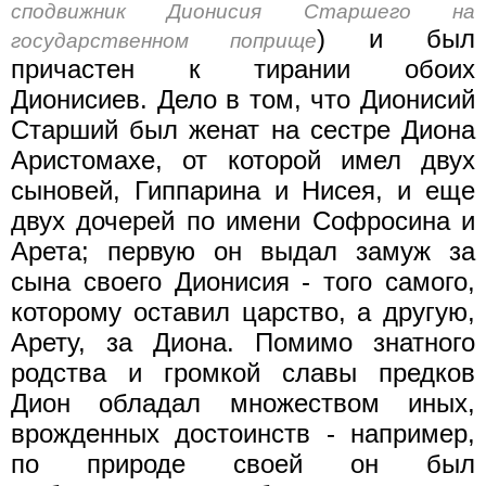
сподвижник Дионисия Старшего на
) и был
государственном поприще
причастен к тирании обоих
Дионисиев. Дело в том, что Дионисий
Старший был женат на сестре Диона
Аристомахе, от которой имел двух
сыновей, Гиппарина и Нисея, и еще
двух дочерей по имени Софросина и
Арета; первую он выдал замуж за
сына своего Дионисия - того самого,
которому оставил царство, а другую,
Арету, за Диона. Помимо знатного
родства и громкой славы предков
Дион обладал множеством иных,
врожденных достоинств - например,
по природе своей он был