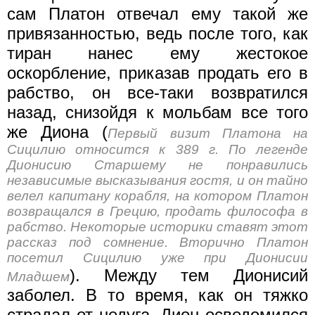
сам Платон отвечал ему такой же
привязанностью, ведь после того, как
тиран нанес ему жестокое
оскорбление, приказав продать его в
рабство, он все-таки возвратился
назад, снизойдя к мольбам все того
же Диона (
Первый визит Платона на
Сицилию относится к 389 г. По легенде
Дионисию Старшему не понравились
независимые высказывания гостя, и он тайно
велел капитану корабля, на котором Платон
возвращался в Грецию, продать философа в
рабство. Некоторые историки ставят этот
рассказ под сомнение. Вторично Платон
посетил Сицилию уже при Дионисии
). Между тем Дионисий
Младшем
заболел. В то время, как он тяжко
страдал от недуга, Дион осведомился