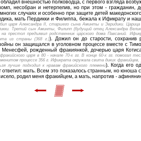
, обладил внешностью пол­ководца, с первого взгляда возбу
помп, несобран и нетерпелив, но при этом - гражданин, 
многих случаях и особенно при защите детей македонског
идика, мать Пердикки и Филиппа, бежала к Ификрату и нашл
убил царя Александра II, старшего сына Аминты и Эвридики. Царица
икки. Третий сын Аминты, Филипп (будущий отец Александра Велик
 на престол предъявил родственник царского дома Павсаний. Ифик
). Дожил он до старости, сохранив 
та из страны (368 г.)
ойны он защищался в уголовном процессе вместе с Тимо
н Менесфей, рожденный фракиянкой, дочерью царя Котиса
ракий­ского царя в 80 - начале 70-х гг. В конце 60-х гг. помогал 
наменитом процессе 356 г. Ификрата окружала свита диких фракийцев
). Когда его 
ьзя лучше подходил к нравам фракийского племени
т ответил: мать. Всем это показалось странным, но юноша с
ависело, родил меня фракийцем, а мать, напротив - афиняни