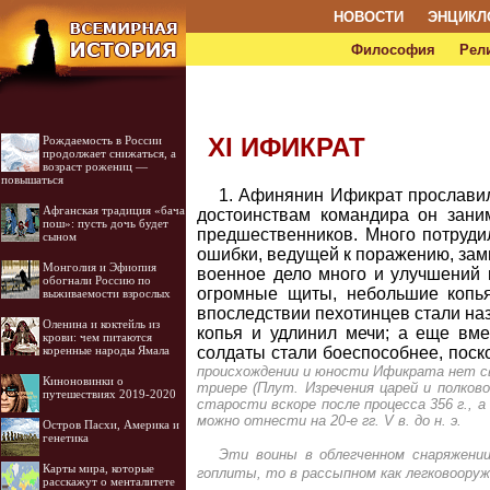
НОВОСТИ
ЭНЦИКЛ
Философия
Рел
XI ИФИКРАТ
Рождаемость в России
продолжает снижаться, а
возраст рожениц —
повышаться
1. Афинянин Ификрат прославилс
Афганская традиция «бача
достоин­ствам командира он зани
пош»: пусть дочь будет
предшественников. Много потрудил
сыном
ошибки, ведущей к поражению, замы
Монголия и Эфиопия
военное дело много и улучшений 
обогнали Россию по
огромные щиты, небольшие копья
выживаемости взрослых
впоследствии пехотинцев стали наз
Оленина и коктейль из
копья и удлинил мечи; а еще вм
крови: чем питаются
солдаты стали боеспособ­нее, поск
коренные народы Ямала
происхождении и юности Ификрата нет св
Киноновинки о
триере (Плут. Изречения царей и полково
путешествиях 2019-2020
старости вскоре после процесса 356 г., 
можно отнести на 20-е гг. V в. до н. э.
Остров Пасхи, Америка и
генетика
Эти воины в облегченном снаряжении
Карты мира, которые
гоплиты, то в рассыпном как легковоору
расскажут о менталитете