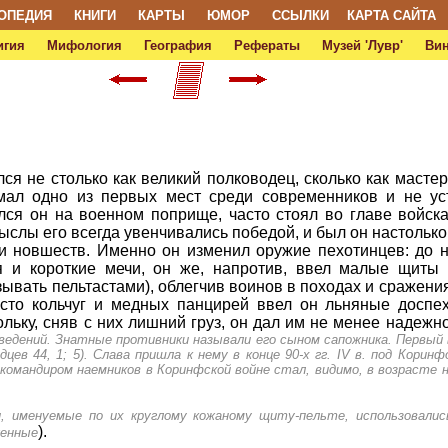
ОПЕДИЯ
КНИГИ
КАРТЫ
ЮМОР
ССЫЛКИ
КАРТА САЙТА
игия
Мифология
География
Рефераты
Музей 'Лувр'
Ви
я не столько как великий полководец, сколько как мастер
мал одно из первых мест среди современ­ников и не ус
ся он на военном поприще, часто стоял во главе войска
слы его всегда увенчивались победой, и был он настолько 
и новшеств. Именно он изменил оружие пехотинцев: до н
 и короткие мечи, он же, напротив, ввел малые щиты
ывать пельтастами), облегчив воинов в походах и сражени
есто кольчуг и медных панцирей ввел он льняные доспе
ольку, сняв с них лишний груз, он дал им не менее надежн
едений. Знатные противники называли его сыном сапожника. Первый 
дцев 44, 1; 5). Слава пришла к нему в конце 90-х гг. IV в. под Кори
а командиром наемников в Коринфской войне стал, видимо, в возрасте 
, именуемые по их круглому кожаному щиту-пельте, использовали
).
женные