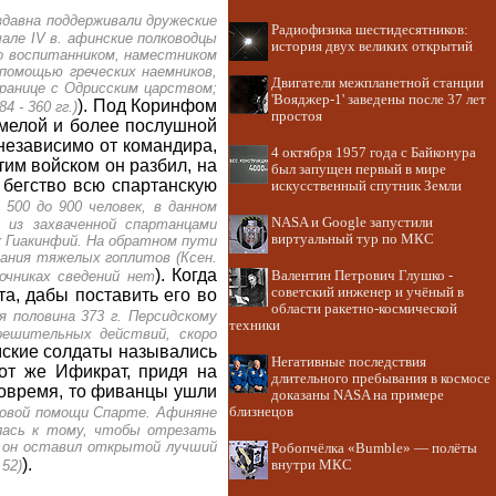
давна поддерживали дружеские
Радиофизика шестидесятников:
але IV в. афинские полководцы
история двух великих открытий
го воспитанником, наместником
помощью греческих наемников,
Двигатели межпланетной станции
границе с Одрисским царством;
'Вояджер-1' заведены после 37 лет
). Под Коринфом
 - 360 гг.)
простоя
умелой и более послушной
независимо от коман­дира,
4 октября 1957 года с Байконура
тим войском он разбил, на
был запущен первый в мире
 бегство всю спартанскую
искусственный спутник Земли
500 до 900 человек, в данном
NASA и Google запустили
 из захваченной спартанцами
виртуальный тур по МКС
к Гиакинфий. На обратном пути
ания тяжелых гоплитов (Ксен.
). Когда
точниках сведений нет
Валентин Петрович Глушко -
советский инженер и учёный в
а, дабы поставить его во
области ракетно-космической
я половина 373 г. Персидскому
техники
решительных действий, скоро
имские солдаты назывались
Негативные последствия
от же Ификрат, придя на
длительного пребывания в космосе
вовремя, то фиванцы ушли
доказаны NASA на примере
товой помощи Спарте. Афиняне
близнецов
илась к тому, чтобы отрезать
, он оставил открытой лучший
Робопчёлка «Bumble» — полёты
).
52)
внутри МКС