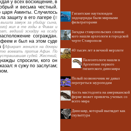
ждая у всех восхищение, в
добрый и весьма честный.
о царя Аминты. Случилось
Гигантские наутилоидеи
а защиту в его лагере (
В
эндоцериды были мирными
 вышла замуж за убийцу сына,
фильтраторами
ого) жил в те годы в Фивах и
рат, ведший эскадру на осаду
Загадка ставропольских слонов:
расположение сограждан.
кого нашли археологи в городской
феем и был на этом суде
черте Ставрополя
 (
Ификрат женился на дочери
40 тысяч лет в вечной мерзлоте
тестю воевать против Афин. По
, устрашившая судей. Жесткий,
однажды спросили, кого он
Палеонтологи нашли в
Аргентине первого
казал: я сужу по заслугам;
гигантского динозавра
ном.
Полый позвоночник не давал
перегреться зауроподам
Кость мастодонта на американской
ферме может привлечь ученых со
всего мира
Динозавр, который выглядит как
скульптура