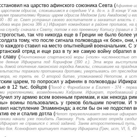
сстановил на царство афинского союзника Севта (
Афиняне из
рством одрисов, сложившимся в середине V в. до н. э. В конце V нач
двумя правителями Фракии царем одрисов Медоком (или Амадоком) и е
0 - 80 гг. Севт устранил своего воспитателя и захватил власть с 
дова мира (весна 386 г.) Ификрат командовал в районе проливов, на 
а службу сначала к Севту, потом к его преемнику Котису (правил в 384
строгостью, так что никогда еще в Греции не было более 
олдата тому, что после сигнала полководца «к бою», они, 
дто каждого ставил на место опытнейший военачальник. С э
ртанский отряд и еще раз в ту же самую войну обратил в
 славу (
Уничтожение спартанской моры («полк» численностью от 
ее деяние Ификрата под Коринфом (390 г.). Эта мора выступила
ь домой ополчение лаконского городка Амиклы, спешившее на праздни
пельтасты поражали противника дротами, увертываясь от преследо­в
вся мора, но треть ее. О второй битве, упоминаемой Непотом, в ис
тским царем, то попросил у афинян в полко­водцы Ификрат
ью в 12 тыс. бойцов (
Поход с Фарнабазом в Египет - 374 - перва
ми укреплениями, возведенными Хабрием. Ификрат, требовавший 
 обучил эту армию всем военным приемам, и как некогда р
вы» воины пользовались у греков большим почетом. И т
вил наступление Эпаминонда; а если бы он не подоспел 
тив ее и спалив дотла (
Непот преувеличивает значение ификра
юзники начали уже покидать Лаконику. Роль афинского отряда свод
о Ификрат не справился с этой задачей. Заняв второстепенный путь
ез боя. Ксенофонт критикует тактику Ификрата (Греч, ист, VI, 5, 49 