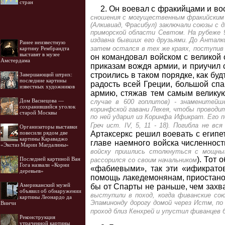
стран
2. Он воевал с фракийцами и во
сношения с могущественным фракийским ца
(Алкивиад, Фрасибул) заключали союзы с 
приморской области Севтом. На рубеже 9
издавна бывших его друзьями. До Анталки
Ранее неизвестную
затем остался в тex же краях, поступив н
картину Рембрандта
выставят в музее
он командовал войском с великой 
Амстердама
приказам вождя армии, и приучил с
строились в таком порядке, как бу
Завершающий штрих:
последние картины
радость всей Греции, большой спа
известных художников
армию, стяжав тем самым великую
Дом Васнецова —
случае в 600 гоплитов) - знаменитейш
сохранившийся уголок
коринфской гавани Лехея, чтобы проводит
старой Москвы
по ней ударил из Коринфа Ификрат. Его 
Греч ист. IV, 5, 11 - 18). Погибла не 
Организаторы выставки
Артаксеркс решил воевать с египе
повесили рядом две
картины Караваджо
главе наемного войска численност
«Экстаз Марии Магдалины»
войску пришлись столкнуться с мощны
). Тот
Последней картиной Ван
рассорился со своим началь­ником
Гога назвали «Корни
«фабиевыми», так эти «ификрато
деревьев»
помощь лакедемонянам, приостано
Американский музей
бы от Спарты не раньше, чем захва
объявил об обнаружении
выступили в поход, когда фиванские со
картины Леонардо да
Эпаминонду дорогу домой через Истм, п
Винчи
проход близ Кенхрей и упустил фиванцев б
Реконструкция
утраченной картины