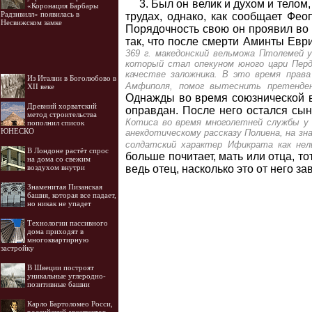
3. Был он велик и духом и телом
«Коронация Барбары
Радзивилл» появилась в
трудах, однако, как сообщает Фео
Несвижском замке
Порядочность свою он проявил во 
так, что после смерти Аминты Евр
369 г. македонский вельможа Птолемей 
который стал опекуном юного цари Перд
качестве заложника. В это время права
Из Италии в Боголюбово в
Амфиполя, помог вытеснить претенден
XII веке
Однажды во время союзнической в
Древний хорватский
оправдан. После него остался сы
метод строительства
Котиса во время многолетней службы у ф
пополнил список
ЮНЕСКО
анекдотическому рассказу Полиена, на з
солдатский характер Ификрата как нел
В Лондоне растёт спрос
больше почитает, мать или отца, то
на дома со свежим
ведь отец, насколько это от него з
воздухом внутри
Знаменитая Пизанская
башня, которая все падает,
но никак не упадет
Технологии пассивного
дома приходят в
многоквартирную
застройку
В Швеции построят
уникальные углеродно-
позитивные башни
Карло Бартоломео Росси,