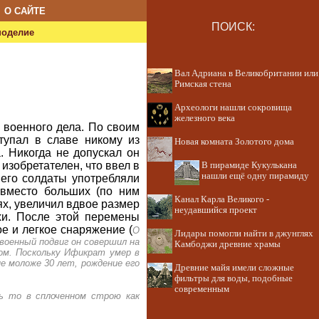
О САЙТЕ
ПОИСК:
ноделие
Вал Адриана в Великобритании или
Римская стена
Археологи нашли сокровища
железного века
 военного дела. По своим
тупал в славе никому из
Новая комната Золотого дома
. Никогда не допускал он
изобретателен, что ввел в
В пирамиде Кукулькана
нашли ещё одну пирамиду
его солдаты употребляли
 вместо больших (по ним
Канал Карла Великого -
ях, увеличил вдвое размер
неудавшийся проект
хи. После этой перемены
ое и легкое снаряжение (
О
Лидары помогли найти в джунглях
военный подвиг он совершил на
Камбоджи древние храмы
нфом. Поскольку Ификрат умер в
не моложе 30 лет, рождение его
Древние майя имели сложные
фильтры для воды, подобные
современным
сь то в сплоченном строю как