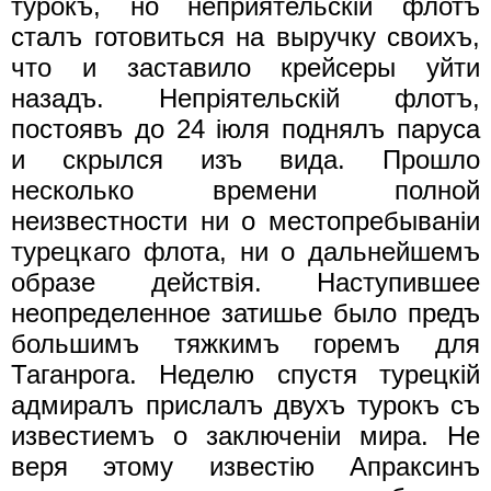
турокъ, но неприятельскiй флотъ
сталъ готовиться на выручку своихъ,
что и заставило крейсеры уйти
назадъ. Непрiятельскiй флотъ,
постоявъ до 24 iюля поднялъ паруса
и скрылся изъ вида. Прошло
несколько времени полной
неизвестности ни о местопребыванiи
турецкаго флота, ни о дальнейшемъ
образе действiя. Наступившее
неопределенное затишье было предъ
большимъ тяжкимъ горемъ для
Таганрога. Неделю спустя турецкiй
адмиралъ прислалъ двухъ турокъ съ
известиемъ о заключенiи мира. Не
веря этому известiю Апраксинъ