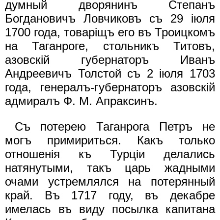
думный дворянинъ Степанъ
Богдановичъ Ловчиковъ съ 29 iюля
1700 года, товарiщъ его въ Троицкомъ
на Таганроге, стольникъ Титовъ,
азовскiй губернаторъ Иванъ
Андреевичъ Толстой съ 2 iюля 1703
года, генералъ-губернаторъ азовскiй
адмиралъ Ф. М. Апраксинъ.
Съ потерею Таганрога Петръ не
могъ примириться. Какъ только
отношенiя къ Турцiи делались
натянутыми, такъ царь жадными
очами устремлялся на потерянный
край. Въ 1717 году, въ декабре
имелась въ виду посылка капитана