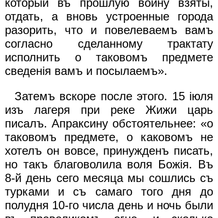
который въ прошлую войну взяты,
отдать, а вновь устроенные города
разорить, что и повелеваемъ вамъ
согласно сделанному трактату
исполнить о таковомъ предмете
сведенiя вамъ и посылаемъ».
Затемъ вскоре после этого. 15 iюля
изъ лагеря при реке Жижи царь
писалъ. Апраксину обстоятельнее: «о
таковомъ предмете, о каковомъ не
хотелъ он вовсе, принужденъ писать,
но такъ благоволила воля Божiя. Въ
8-й день сего месяца мы сошлись съ
турками и съ самаго того дня до
полудня 10-го числа день и ночь были