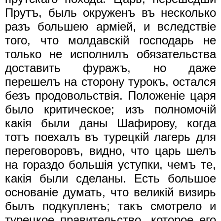
Прутъ, быль окруженъ въ несколько
разъ большею армiей, и вследствiе
того, что молдавскiй господарь не
только не исполнилъ обязательства
доставить фуражъ, но даже
перешелъ на сторону турокъ, остался
безъ продовольствiя. Положенiе царя
было критическое; изъ полномочiй
какiя были даны Шафирову, когда
тотъ поехалъ въ турецкiй лагерь для
переговоровъ, видно, что царь шелъ
на гораздо большiя уступки, чемъ те,
какiя были сделаны. Есть большое
основанiе думать, что великiй визирь
былъ подкупленъ; такъ смотрело и
турецкое правительство, которое его