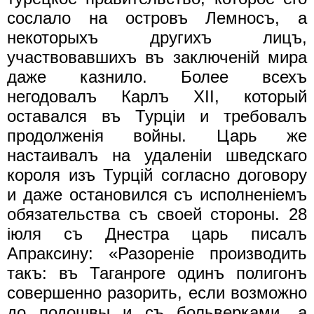
сослало на островъ Лемносъ, а
некоторыхъ другихъ лицъ,
участвовавшихъ въ заключенiй мира
даже казнило. Более всехъ
негодовалъ Карлъ XII, который
оставался въ Турцiи и требовалъ
продолженiя войны. Царь же
настаивалъ на удаленiи шведскаго
короля изъ Турцiй согласно договору
и даже остановился съ исполненiемъ
обязательства съ своей стороны. 28
iюля съ Днестра царь писалъ
Апраксину: «Разоренiе производить
такъ: въ Таганроге одинъ полигонъ
совершенно разорить, если возможно
до подошвы и съ больверками, а