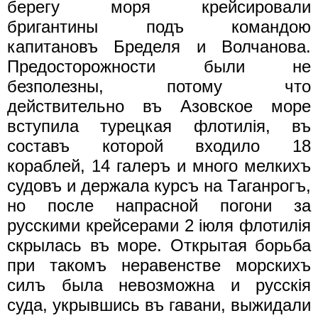
берегу моря крейсировали
бригантины подъ командою
капитановъ Бределя и Волчанова.
Предосторожности были нe
безполезны, потому что
действительно въ Азовское море
вступила турецкая флотилiя, въ
составъ которой входило 18
кораблей, 14 галеръ и много мелкихъ
судовъ и держала курсъ на Таганрогъ,
но после напрасной погони за
русскими крейсерами 2 iюля флотилiя
скрылась въ море. Открытая борьба
при такомъ неравенстве морскихъ
силъ была невозможна и русскiя
суда, укрывшись въ гавани, выжидали