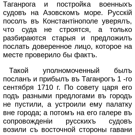
Таганрога и постройка военныхъ
судовъ на Азовскомъ море. Русскiй
посолъ въ Константiнополе уверялъ,
что суда не строятся, а только
разбираются старыя и предложилъ
послать доверенное лицо, которое на
месте проверило бы фактъ.
Такой уполномоченный былъ
посланъ и прибылъ въ Таганрогъ 1 -го
сентября 1710 г. По совету царя его
подъ разными предлогами въ городъ
не пустили, а устроили ему палатку
вне города; а потомъ на его галере въ
сопровожденiи русскихъ судовъ
возили съ восточной стороны гавани