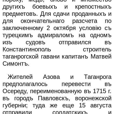
другихъ боевыхъ и крепостныхъ
предметовъ. Для сдачи проданныхъ и
для окончательнаго разсчета по
заключенному 2 октября условiю съ
турецкимъ адмираломъ на одномъ
изъ судовъ отправился въ
Константинополь строитель
таганрогской гавани капитанъ Матвей
Симонтъ.
Жителей Азова и Таганрога
предполагалось перевести въ
Осереду, переименованную въ 1715 г.
въ городъ Павловскъ, воронежской
губернiи; туда же еще 15 августа
отправили солдатскихъ и