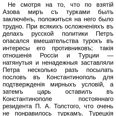
Не смотря на то, что по взятiй
Азова миръ cъ турками былъ
заключёнъ, положиться на него было
трудно. При всякихъ осложненiяхъ въ
делахъ русской политики Петръ
опасался вмешательства турокъ въ
интересы его противниковъ; такiя
отношенiя Россiи и Tурции —
натянутыя и ненадежныя заставляли
Петра несколько разъ посылать
пословъ въ Константинополь для
подтвержденiя мирныхъ условiй, а
затемъ царь оставилъ въ
Константинополе постояннаго
резидента П. А. Толстого, что очень
не понравилось туркамъ. Турецкiя