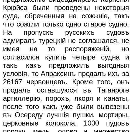
Крюйса были проведены некоторыя
суда, обреченныя на сожжнiе, такъ
что сожгли только одно старое судно.
На пропускъ русскихъ судовъ
адмиралъ турецкiй не соглашался, не
имея на то распоряженiй, но
согласился купить четыре судна и
такъ какъ предложилъ выгодныя
условiя, то Апраксинъ продалъ ихъ за
26167 червонцевъ. Кроме того, онъ
продалъ оставшуюся въ Таганроге
артиллерiю, порохъ, якоря и канаты,
после того какъ уже были вывезены
въ Осереду лучшiя пушки, мортиры,
церковные колокола, 1000 пудовъ
пороху, медь, олово и множество