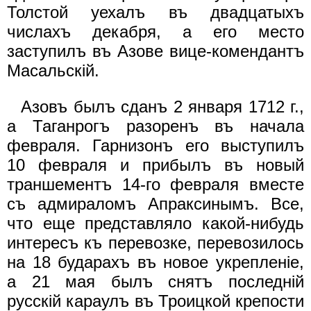
Толстой уехалъ въ двадцатыхъ
числахъ декабря, а его место
заступилъ въ Азове вице-комендантъ
Масальскiй.
Азовъ былъ сданъ 2 января 1712 г.,
а Таганрогъ разоренъ въ начала
февраля. Гарнизонъ его выступилъ
10 февраля и прибылъ въ новый
траншементъ 14-го февраля вместе
съ адмираломъ Апраксинымъ. Все,
что еще представляло какой-нибудь
интересъ къ перевозке, перевозилось
на 18 бударахъ въ новое укрепленiе,
а 21 мая былъ снятъ последнiй
русскiй караулъ въ Троицкой крепости