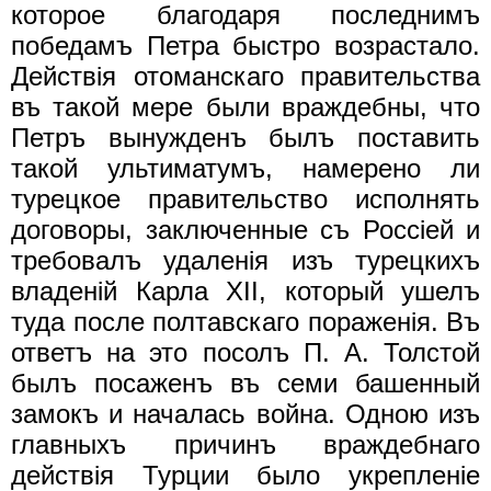
которое благодаря последнимъ
победамъ Петра быстро возрастало.
Действiя отоманскаго правительства
въ такой мере были враждебны, что
Петръ вынужденъ былъ поставить
такой ультиматумъ, намерено ли
турецкое правительство исполнять
договоры, заключенные съ Россiей и
требовалъ удаленiя изъ турецкихъ
владенiй Карла XII, который ушелъ
туда после полтавскаго пораженiя. Въ
ответъ на это посолъ П. А. Толстой
былъ посаженъ въ семи башенный
замокъ и началась война. Одною изъ
главныхъ причинъ враждебнаго
действiя Турции было укрепленiе