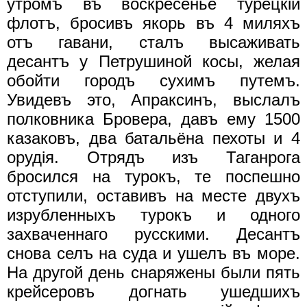
утромъ въ воскресенье турецкiй
флотъ, бросивъ якорь въ 4 миляхъ
отъ гавани, сталъ высаживать
десантъ у Петрушиной косы, желая
обойти городъ сухимъ путемъ.
Увидевъ это, Апраксинъ, выслалъ
полковника Бровера, давъ ему 1500
казаковъ, два батальёна пехоты и 4
орудiя. Отрядъ изъ Таганрога
бросился на турокъ, те поспешно
отступили, оставивъ на месте двухъ
изрубленныхъ турокъ и одного
захваченнаго русскими. Десантъ
снова селъ на суда и ушелъ въ море.
На другой день снаряжены были пять
крейсеровъ догнать ушедшихъ