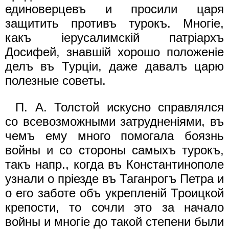
единоверцевъ и просили царя
защитить противъ турокъ. Mнoгie,
какъ iерусалимскiй патрiархъ
Досифей, знавшiй хорошо положенiе
делъ въ Турцiи, даже давалъ царю
полезные советы.
П. А. Толстой искусно справлялся
со всевозможными затрудненiями, въ
чемъ ему много помогала боязнь
войны и со стороны самыхъ турокъ,
такъ напр., когда въ Константинополе
узнали о прiезде въ Таганрогъ Петра и
о его заботе объ укрепленiй Троицкой
крепости, то сочли это за начало
войны и многiе до такой степени были