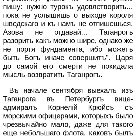
пишу: нужно турокъ удовлетворить...
пока не услышишь о выходе короля
шведскаго и къ намъ не отпишешься,
Азова не отдавай... Таганрогъ
разорить какъ можно шире, однако же
не портя фундамента, ибо можетъ
быть Богъ иначе совершитъ". Царя
до самой его смерти не покидала
мысль возвратить Таганрогъ.
Въ начале сентября выехалъ изъ
Таганрога въ Петербургъ вице-
адмиралъ Корнелiй Крюйсъ съ
морскими офицерами, которыхъ было
чрезвычайно мало, даже для такого
еще небольшаго флота, каковъ былъ