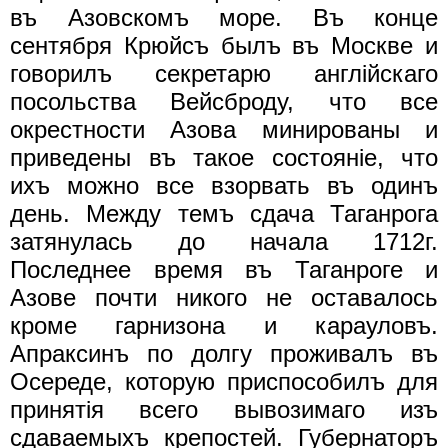
въ Азовскомъ море. Въ конце
сентября Крюйсъ былъ въ Москве и
говорилъ секретарю англiйскаго
посольства Вейсброду, что все
окрестности Азова минированы и
приведены въ такое состоянiе, что
ихъ можно все взорвать въ одинъ
день. Между темъ сдача Таганрога
затянулась до начала 1712г.
Последнее время въ Таганроге и
Азове почти никого не оставалось
кроме гарнизона и карауловъ.
Апраксинъ по долгу проживалъ въ
Осереде, которую приспособилъ для
принятiя всего вывозимаго изъ
сдаваемыхъ крепостей. Губернаторъ