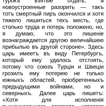
турокъ взятые отдать, а
новоустроенные разорить — такъ
тотъ смертный пиръ окончился и хотя
тяжело лишиться техъ месть, где
столько труда и потерь положено, но,
я думаю, что это лишенiе
вознаграждается другою величайшею
прибылью въ другой стороне». Здесь
царь имеетъ въ виду Петербургъ,
который ему удалось отстоять,
потому что союзъ Турцiи и Швецiи
грозилъ ему потерею не только
южныхъ областей, прiобретенныхъ
предыдущими войнами, но и
северныхъ. Далее царь пишетъ:
«Хотя для исполненiя