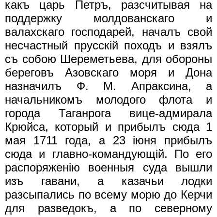
какъ царь Петръ, разсчитывая на
поддержку молдованскаго и
валахскаго господарей, началъ свой
несчастный прусскiй походъ и взялъ
съ собою Шереметьева, для обороны
береговъ Азовскаго моря и Дона
назначилъ Ф. М. Апраксина, а
начальникомъ молодого флота и
города Таганрога вице-адмирала
Крюйса, который и прибылъ сюда 1
мая 1711 года, а 23 iюня прибылъ
сюда и главно-командующiй. По его
распоряженiю военныя суда вышли
изъ гавани, а казачьи лодки
разсыпались по всему морю до Керчи
для разведокъ, а по северному