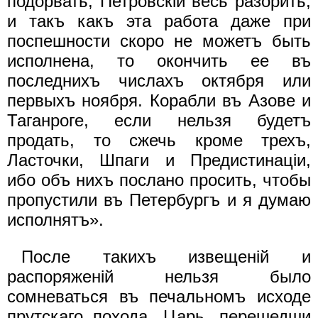
подорвать, Петровскiй весь разорить;
и такъ какъ эта работа даже при
поспешности скоро не можетъ быть
исполнена, то окончить ее въ
последнихъ числахъ октября или
первыхъ ноября. Корабли въ Азове и
Таганроге, если нельзя будетъ
продать, то сжечь кроме трехъ,
Ласточки, Шпаги и Предистинацiи,
ибо объ нихъ послано просить, чтобы
пропустили въ Петербургъ и я думаю
исполнятъ».
После такихъ извещенiй и
распоряженiй нельзя было
сомневаться въ печальномъ исходе
прутскаго похода. Царь, перешедши