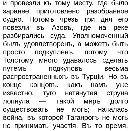
и провезли къ тому месту, где было
заранее приготовлено разобранное
судно. Потомъ чрезъ три дня его
повезли въ Азовъ, где на реке
разбирались суда. Уполномоченный
былъ удовлетворенъ, а можетъ быть
просто подкупленъ, потому что
Толстому много удавалось сделать
путемъ подкуповъ весьма
распространенныхъ въ Турцiи. Но въ
конце концовъ, какъ намъ уже
известно, туго натянутая струна
лопнула — такой миръ долго
существовать не могъ; началась
война, въ которой Таганрогъ не могь
не принимать участiя. Въ то время,