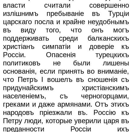
власти считали совершенно
излiшнимъ пребыванiе въ Турцiи
царскаго посла и крайне неудобнымъ
въ виду того, что онъ могъ
поддерживать среди балканскихъ
христiанъ симпатiи и доверiе къ
Pocciи. Опасенiя турецкихъ
политиковъ не были лишены
основанiя, если принять во вниманiе,
что Петръ I вошелъ въ сношенiя съ
придунайскимъ христiанскимъ
наcеленiемъ, съ черногорцами,
греками и даже армянами. Отъ этихъ
народовъ прiезжали въ. Pocciю къ
Петру люди, которые уверили царя въ
преданности Россiи ихъ