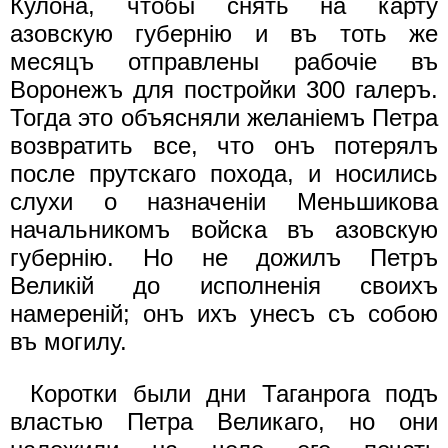
Кулона, чтобы снять на карту
азовскую губернiю и въ тоть же
месяцъ отправлены рабочiе въ
Воронежъ для постройки 300 галеръ.
Тогда это объясняли желанiемъ Петра
возвратить все, что онъ потерялъ
после прутскаго похода, и носились
слухи о назначенiи Меньшикова
начальникомъ войска въ азовскую
губернiю. Но не дожилъ Петръ
Великiй до исполненiя своихъ
намеренiй; онъ ихъ унесъ съ собою
въ могилу.
Коротки были дни Таганрога подъ
властью Петра Великаго, но они