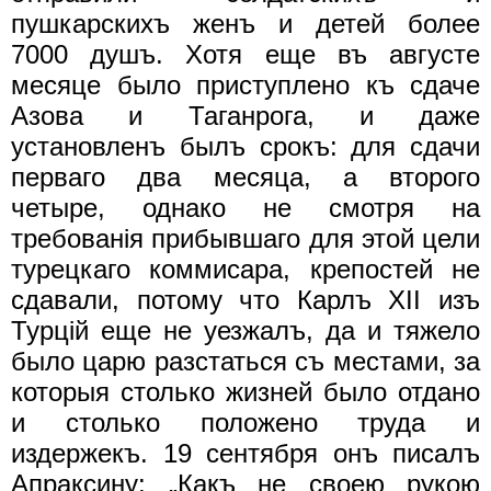
пушкарскихъ женъ и детей более
7000 душъ. Хотя еще въ августе
месяце было приступлено къ сдаче
Азова и Таганрога, и даже
установленъ былъ срокъ: для сдачи
перваго два месяца, а второго
четыре, однако не смотря на
требованiя прибывшаго для этой цели
турецкаго коммисара, крепостей не
сдавали, потому что Карлъ XII изъ
Турцiй еще не уезжалъ, да и тяжело
было царю разстаться съ местами, за
которыя столько жизней было отдано
и столько положено труда и
издержекъ. 19 сентября онъ писалъ
Апраксину: „Какъ не своею рукою