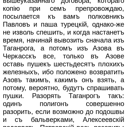
вышеуказаннаго договора, котораго
копiю при семъ препровождаю,
посылается къ вамъ полковникъ
Павловъ и паша турецкiй, однако-же
не изволь спешить, и когда настанетъ
время, начинай вывозить сначала изъ
Таганрога, а потомъ изъ Азова въ
Черкасскъ все, только въ Азове
оставь пушекъ шестьдесятъ плохихъ
железныхъ, ибо положено возвратить
Азовъ такимъ, какимъ онъ взять, а
потому, вероятно, будутъ спрашивать
пушки. Разорять Таганрогъ такъ:
одинъ полигонъ совершенно
разорить, если возможно до подошвы
и съ бальверками, Алексеевскiй