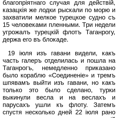
благопрiятнаго случая для действiй,
казацкiя же лодки рыскали по морю и
захватили мелкое турецкое судно съ
15 человеками пленными. Три недели
угрожалъ турецкiй флотъ Таганрогу,
держа его въ блокаде.
19 iюля изъ гавани видели, какъ
часть галеръ отделилась и пошла на
Таганрогъ, немедленно приказано
было кораблю «Соединенiе» и тремъ
шпявамъ выйти изъ гавани, но какъ
только это было сделано, турки
выкинули весла и на веслахъ и
парусахъ ушли къ флоту. Затемъ
спустя несколько дней 22 iюля рано