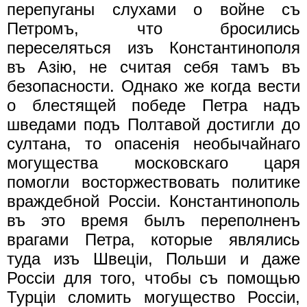
перепуганы слухами о войне съ
Петромъ, что бросились
переселяться изъ Константинополя
въ Азiю, не считая себя тамъ въ
безопасности. Однако же когда вести
о блестящей победе Петра надъ
шведами подъ Полтавой достигли до
султана, то опасенiя необычайнаго
могущества московскаго царя
помогли восторжествовать политике
враждебной Росciи. Константинополь
въ это время былъ переполненъ
врагами Петра, которые являлись
туда изъ Швецiи, Польши и даже
Россiи для того, чтобы съ помощью
Турцiи сломить могущество Россiи,