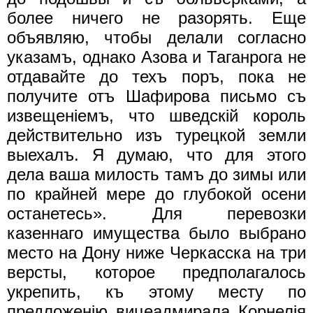
более ничего не разорять. Еще
объявляю, чтобы делали согласно
указамъ, однако Азова и Таганрога не
отдавайте до техъ поръ, пока не
получите отъ Шафирова письмо съ
извещенiемъ, что шведскiй король
действительно изъ турецкой земли
выехалъ. Я думаю, что для этого
дела ваша милость тамъ до зимы или
по крайней мере до глубокой осени
останетесь». Для перевозки
казеннаго имущества было выбрано
место на Дону ниже Черкасска на три
версты, которое предполагалось
укрепить, къ этому месту по
предложенiю вицеадмирала Корнелiя