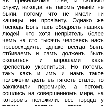
въ превеликомъ огне, и сколько
служу, никогда въ такомъ унынiи не
были, потому что не имели ни
кашицы, ни провiанту. Однако же
Господь Богъ такъ ободрялъ нашихъ
людей, что хотя непрiятель более
чемъ на сто тысячъ человекъ насъ
превосходилъ, однако всегда былъ
отбиваемъ и самъ долженъ былъ
окопаться и апрошами какъ
крепостью укрепиться. Но потомъ,
такъ какъ и имъ и намъ такое
положенiе делъ въ тягость стало, то
заключили перемирiе, а потомъ
сошлись на совершенномъ мире, на
которомъ положили: все города у