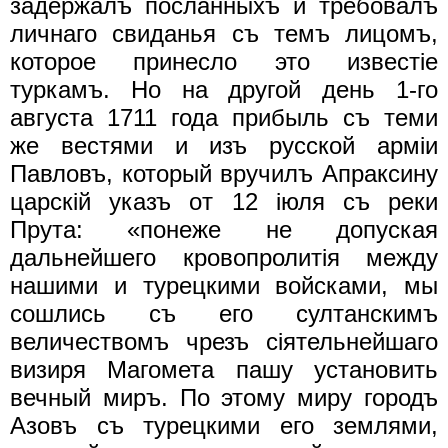
задержалъ посланныхъ и требовалъ
личнаго свиданья съ темъ лицомъ,
которое принесло это известiе
туркамъ. Но на другой день 1-го
августа 1711 года прибыль съ теми
же вестями и изъ русской apмiи
Павловъ, который вручилъ Апраксину
царскiй указъ oт 12 iюля съ реки
Прута: «понеже не допуская
дальнейшего кровопролитiя между
нашими и турецкими войсками, мы
сошлись съ его султанскимъ
величествомъ чрезъ сiятельнейшаго
визиря Магомета пашу установить
вечный миръ. По этому миру городъ
Азовъ съ турецкими его землями,