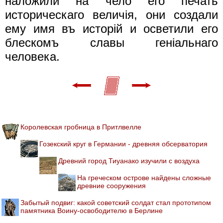
наложили на чело его печать
историческаго величiя, они создали
ему имя въ исторiй и осветили его
блескомъ славы генiальнаго
человека.
Королевская гробница в Притлвелле
Гозекский круг в Германии - древняя обсерватория
Древний город Тиуанако изучили с воздуха
На греческом острове найдены сложные
древние сооружения
Забытый подвиг: какой советский солдат стал прототипом
памятника Воину-освободителю в Берлине