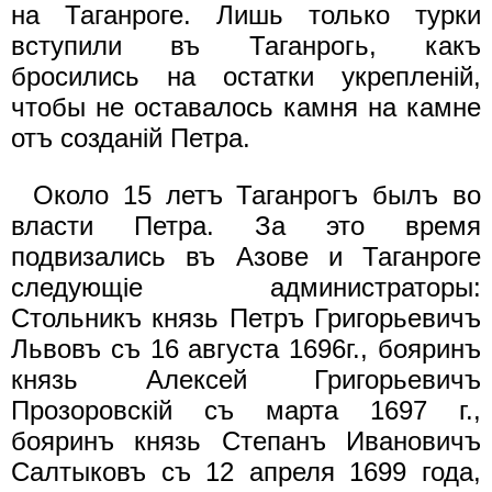
на Таганроге. Лишь только турки
вступили въ Таганрогь, какъ
бросились на остатки укрепленiй,
чтобы не оставалось камня на камне
отъ созданiй Петра.
Около 15 летъ Таганрогъ былъ во
власти Петра. За это время
подвизались въ Азове и Таганроге
следующiе администраторы:
Стольникъ князь Петръ Григорьевичъ
Львовъ съ 16 августа 1696г., бояринъ
князь Aлeкcей Григорьевичъ
Прозоровскiй съ марта 1697 г.,
бояринъ князь Степанъ Ивановичъ
Салтыковъ съ 12 апреля 1699 года,