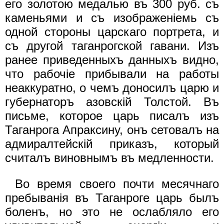
его золотою медалью въ 300 руб. съ
каменьями и съ изображенiемь съ
одной стороны царскаго портрета, и
съ другой таганрогской гавани. Изъ
ранее приведенныхъ данныхъ видно,
что рабочiе прибывали на работы
неаккуратно, о чемъ доносилъ царю и
губернаторъ азовскiй Толстой. Въ
письме, которое царь писалъ изъ
Таганрога Апраксину, онъ сетовалъ на
адмиралтейскiй приказъ, который
считалъ виновнымъ въ медленности.
Во время своего почти месячнаго
пребыванiя въ Таганроге царь былъ
боленъ, но это не ослабляло его