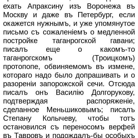
ехать Апраксину изъ Воронежа въ
Москву и даже въ Петербург, если
окажется нужнымъ, и уже упомянутое
письмо съ сожаленiемъ о медленной
постройке таганрогской гавани;
писалъ еще о какомъ-то
таганрогскомъ (Троицкомъ)
протопопе, обвиняемомъ въ измене,
котораго надо было допрашивать и о
разоренiи запорожской сечи. Отсюда
писалъ онъ Василiю Долгорукову,
подтверждая распоряженiе,
сделанное Меньшиковымъ; писалъ
Степану Колычеву, чтобы тотъ
остановился съ переносомъ верфей
въ Тавровъ и подождалъ-бы особыхъ