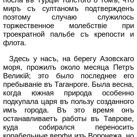
миръ съ султаномъ подтвержденъ
поэтому случаю служилось
торжественное молебствiе при
троекратной пальбе съ крепости и
флота.
Здесь у насъ, на берегу Азовскаго
моря, прожилъ около месяца Петръ
Великiй; это было последнее его
пребыванiе въ Таганроге. Была весна,
когда южная природа особенно
подкупала царя въ пользу созданного
имъ города. Въ это время онъ
останавливаетъ работы въ Таврове,
куда собирался переносить
корабельные верфи изъ Воронежа, но