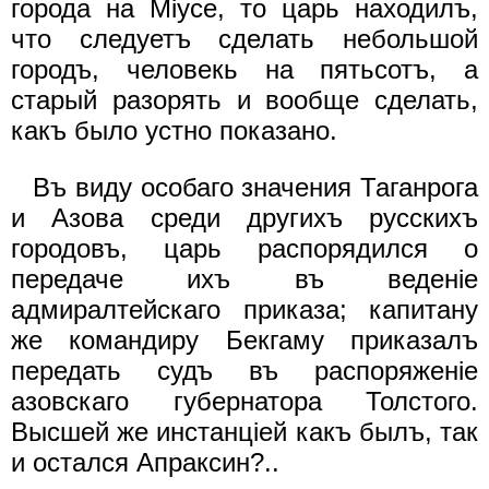
города на Miycе, то царь находилъ,
что следуетъ сделать небольшой
городъ, человекь на пятьсотъ, а
старый разорять и вообще сделать,
какъ было устно показано.
Въ виду особаго значения Таганрога
и Азова среди другихъ русскихъ
городовъ, царь распорядился о
передаче ихъ въ веденiе
адмиралтейскаго приказа; капитану
же командиру Бекгаму приказалъ
передать судъ въ распоряженiе
азовскаго губернатора Толстого.
Высшей же инстанцiей какъ былъ, так
и остался Апраксин?..