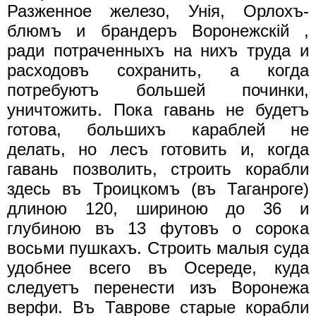
Разженное железо, Унiя, Орлохъ-
блюмъ и брандеръ Воронежскiй ,
ради потраченныхъ на нихъ труда и
расходовъ сохранить, а когда
потребуютъ большей починки,
уничтожить. Пока гавань не будетъ
готова, большихъ караблей не
делать, но лесъ готовить и, когда
гавань позволить, строить корабли
здесь въ Троицкомъ (въ Таганроге)
длиною 120, шириною до 36 и
глубиною въ 13 футовъ о сорока
восьми пушкахъ. Строить малыя суда
удобнее всего въ Осереде, куда
следуетъ перенести изъ Воронежа
верфи. Въ Таврове старые корабли