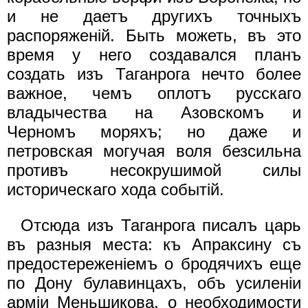
и не даетъ другихъ точныхъ
распоряженiй. Быть можеть, въ это
время у него создавался планъ
создать изъ Таганрога нечто более
важное, чемъ оплотъ русскаго
владычества на Азовскомъ и
Черномъ моряхъ; но даже и
петровская могучая воля безсильна
противъ несокрушимой силы
историческаго хода событiй.
Отсюда изъ Таганрога писалъ царь
въ разныя места: къ Апраксину съ
предостереженiемъ о бродячихъ еще
по Дону булавинцахъ, объ усиленiи
apмiи Меньшикова, о необходимости