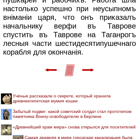
настолько успешно при неусыпномъ
внiманiи царя, что онъ приказалъ
начальнику верфи въ Таврове
спустить въ Таврове на Таганрогъ
лесныя части шестидесятипушечнаго
корабля для окончанiя.
Учёные рассказали о секрете, который хранила
древнеегипетская мумия кошки
Забытый подвиг: какой советский солдат стал прототипом
памятника Воину-освободителю в Берлине
«Древнейший храм мира» снова открылся для посетителей
Самая древняя в мире городская канализация была