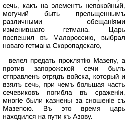
сечь, какъ на элементъ непокойный,
могучий быть прельщеннымъ
различными обещанiями
изменившаго гетмана. Царь
поспешил въ Малороссию, выбрал
новаго гетмана Скоропадскаго,
велел предать проклятiю Мазепу, а
против запорожской сечи былъ
отправленъ отрядъ войска, который и
взялъ сечь, при чемъ большая часть
сечевиковъ погибла въ сраженiи,
многiе были казнены за сношенiе съ
Мазепою. Въ это время царь
находился на пути къ Азову.