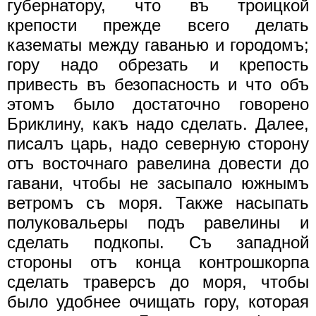
губернатору, что въ троицкой
крепости прежде всего делать
казематы между гаванью и городомъ;
гору надо обрезать и крепость
привесть въ безопасность и что объ
этомъ было достаточно говорено
Бриклину, какъ надо сделать. Далее,
писалъ царь, надо северную сторону
отъ восточнаго равелина довести до
гавани, чтобы не засыпало южнымъ
ветромъ съ моря. Также насыпать
полуковальеры подъ равелины и
сделать подкопы. Съ западной
стороны отъ конца контрошкорпа
сделать траверсъ до моря, чтобы
было удобнее очищать гору, которая