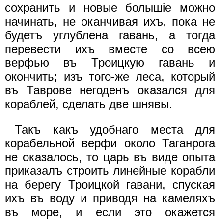
сохранить и новые болышiе можно
начинать, не оканчивая ихъ, пока не
будетъ углублена гавань, а тогда
перевести ихъ вместе со всею
верфью въ Троицкую гавань и
окончить; изъ того-же леса, который
въ Таврове негоденъ оказался для
кораблей, сделать две шнявы.
Такъ какъ удобнаго места для
корабельной верфи около Таганрога
не оказалось, то царь въ виде опыта
приказалъ строить линейные корабли
на берегу Троицкой гавани, спуская
ихъ въ воду и приводя на камеляхъ
въ море, и если это окажется