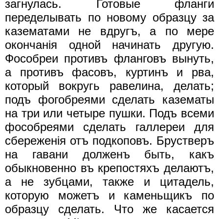
загнулась. Готовые фланги
переделывать по новому образцу за
казематами не вдругъ, а по мере
окончанiя одной начинать другую.
Фособреи противъ фланговъ вынуть,
а противъ фасовъ, куртинъ и рва,
который вокругь равелина, делать;
подъ фогобреями сделать казематы
на три или четыре пушки. Подъ всеми
фособреями сделать галлереи для
сбереженiя отъ подкоповъ. Брустверъ
на гавани долженъ быть, какъ
обыкновенно въ крепостяхъ делаютъ,
а не зубцами, также и цитадель,
которую можетъ и каменьщикъ по
образцу сделать. Что же касается