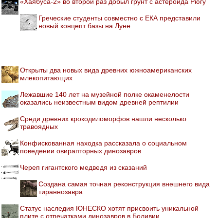
«Хаябуса-2» во второй раз добыл грунт с астероида Рюгу
Греческие студенты совместно с ЕКА представили
новый концепт базы на Луне
Открыты два новых вида древних южноамериканских
млекопитающих
Лежавшие 140 лет на музейной полке окаменелости
оказались неизвестным видом древней рептилии
Среди древних крокодиломорфов нашли несколько
травоядных
Конфискованная находка рассказала о социальном
поведении овирапторных динозавров
Череп гигантского медведя из сказаний
Создана самая точная реконструкция внешнего вида
тираннозавра
Статус наследия ЮНЕСКО хотят присвоить уникальной
плите с отпечатками динозавров в Боливии