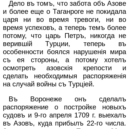
Дело въ томъ, что забота объ Азове
и более еще о Таганроге не покидала
царя ни во время тревоги, ни во
время успеховъ, а теперь темъ более
потому, что царь Петръ, никогда не
верившiй Tурции, теперь въ
особенности боялся нарушенiя мира
съ ея стороны, а потому хотелъ
осмотреть азовскiя крепости и
сделать необходимыя распоряженiя
на случай войны съ Турцiей.
Въ Воронеже онъ сделалъ
распоряжение о постройке новыхъ
судовъ и 9-го апреля 1709 г. выехалъ
въ Азовъ, куда прибылъ 22-го числа.