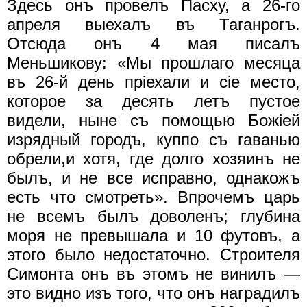
Здесь онъ провелъ Пасху, а 26-го
апреля выехалъ въ Таганрогъ.
Отсюда онъ 4 мая писалъ
Меньшикову: «Мы прошлаго месяца
въ 26-й день прiехали и cie место,
которое за десять летъ пустое
видели, ныне съ помощью Божiей
изрядный городъ, куппо съ гаванью
обрели,и хотя, где долго хозяинъ не
былъ, и не все исправно, однакожъ
есть что смотреть». Впрочемъ царь
не всемъ былъ доволенъ; глубина
моря не превышала и 10 футовъ, а
этого было недостаточно. Строителя
Симонта онъ въ этомъ не винилъ —
это видно изъ того, что онъ наградилъ