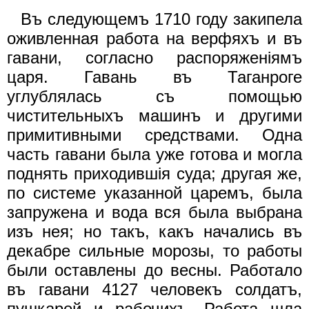
Въ следующемъ 1710 году закипела
оживленная работа на верфяхъ и въ
гавани, согласно распоряженiямъ
царя. Гавань въ Таганроге
углублялась съ помощью
чистительныхъ машинъ и другими
примитивными средствами. Одна
часть гавани была уже готова и могла
поднять приходившiя суда; другая же,
по системе указанной царемъ, была
запружена и вода вся была выбрана
изъ нея; но такъ, какъ начались въ
декабре сильные морозы, то работы
были оставлены до весны. Работало
въ гавани 4127 человекъ солдатъ,
пушкарей и рабочихъ. Работа шла