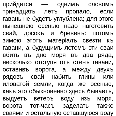
прийдется — однимъ словомъ
тринадцать летъ пропало, если
гавань не будетъ углублена; для этого
нынешнею осенью надо наготовить
свай, досокъ и бревенъ: потомъ
зимою этотъ матерiалъ свезти къ
гавани, а будущимъ летомъ эти сваи
вбить въ дно моря въ два ряда,
несколько отступя отъ стенъ гавани,
оставивъ ворота, а между двухъ
рядовъ свай набить глины или
иловатой земли, когда же осенью,
какъ это обыкновенно здесь бываетъ,
выдуетъ ветеръ воду изъ моря,
ворота тот-часъ заделать также
сваями и остальную оставшуюся воду