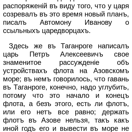
распоряженiй въ виду того, что у царя
созревалъ въ это время новый планъ,
писалъ Автомону Иванову о
ссыльныхъ царедворцахъ.
Здесь же въ Таганроге написалъ
царь Петръ Алексеевичъ свое
знаменитое рассужденiе объ
устройствахъ флота на Азовскомъ
море; въ немъ говорилось, что гавань
въ Таганроге, конечно, надо углубить,
потому что это начало и конецъ
флота, а безъ этого, есть ли флотъ,
или его нетъ все равно; держать
флотъ въ Азове нельзя, такъ какъ
иной годъ его и вывести въ море не