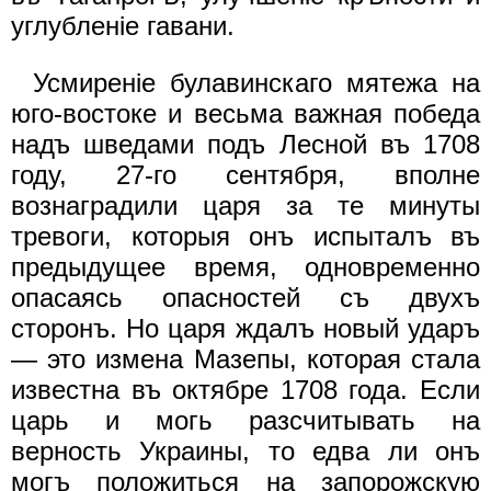
углубленiе гавани.
Усмиренiе булавинскаго мятежа на
юго-востоке и весьма важная победа
надъ шведами подъ Лесной въ 1708
году, 27-го сентября, вполне
вознаградили царя за те минуты
тревоги, которыя онъ испыталъ въ
предыдущее время, одновременно
опасаясь опасностей съ двухъ
сторонъ. Но царя ждалъ новый ударъ
— это измена Мазепы, которая стала
известна въ октябре 1708 года. Если
царь и могь разсчитывать на
верность Украины, то едва ли онъ
могъ положиться на запорожскую