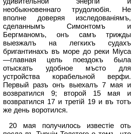
удивительной энергiи и
необыкновеннаго трудолюбiя. Не
вполне доверяя изследованiямъ,
сделаннымъ Симонтомъ и
Бергманомъ, онъ самъ трижды
выезжалъ на легкихъ судахъ
бригантинахъ въ море до реки Miyca
—главная цель поездокъ была
отыскать удобное мъсто для
устройства корабельной верфи.
Первый разъ онъ выехалъ 7 мая и
возвратился 9; второй 15 мая и
возвратился 17 и третiй 19 и въ тотъ
же день воротился.
20 мая получилось известiе оть
посла въ Турцiи Толстого о томъ, что