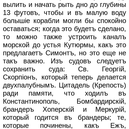
вылить и начать рыть дно до глубины
13 футовъ, чтобы и въ малую воду
болышiе корабли могли бы спокойно
оставаться; когда это будетъ сделано,
то можно также устроить каналъ
морской до устья Кутюрмы, какъ это
предлагаетъ Симонтъ, но это еще не
такъ важно. Изъ судовъ следуетъ
сохранить суда: Св. Георгiй,
Скорпiонъ, который теперь делается
двухпалубнымъ. Цитадель (Крепость)
ради памяти, что ходилъ въ
Константинополь, Бомбардирскiй,
брандеръ Хоперскiй и Меркурiй,
который годится въ брандеры; те,
которые починены, какъ Ежъ,