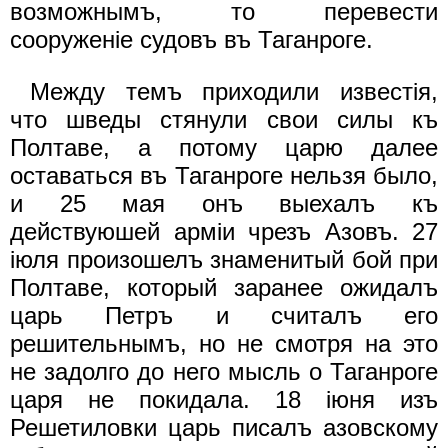
возможнымъ, то перевести
сооруженiе судовъ въ Таганроге.
Между темъ приходили известiя,
что шведы стянули свои силы къ
Полтаве, а потому царю далее
оставаться въ Таганроге нельзя было,
и 25 мая онъ выехалъ къ
действуюшей армiи чрезъ Азовъ. 27
iюля произошелъ знаменитый бой при
Полтаве, который заранее ожидалъ
царь Петръ и считалъ его
решительнымъ, но не смотря на это
не задолго до него мысль о Таганроге
царя не покидала. 18 iюня изъ
Решетиловки царь писалъ азовскому