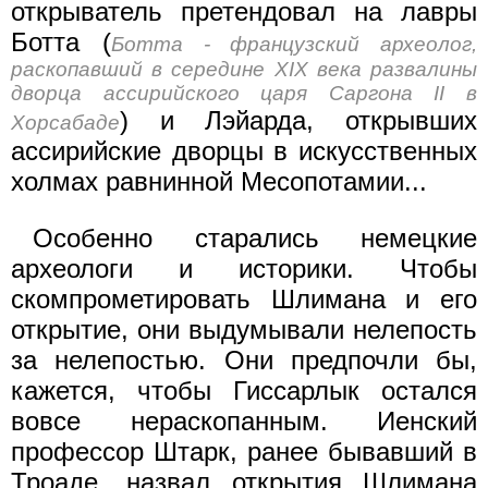
открыватель претендовал на лавры
Ботта (
Ботта - французский археолог,
раскопавший в середине XIX века развалины
дворца ассирийского царя Саргона II в
) и Лэйарда, открывших
Хорсабаде
ассирийские дворцы в искусственных
холмах равнинной Месопотамии...
Особенно старались немецкие
археологи и историки. Чтобы
скомпрометировать Шлимана и его
открытие, они выдумывали нелепость
за нелепостью. Они предпочли бы,
кажется, чтобы Гиссарлык остался
вовсе нераскопанным. Иенский
профессор Штарк, ранее бывавший в
Троаде, назвал открытия Шлимана