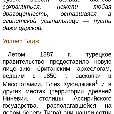
сохраниться, нежели любая
драгоценность, оставшаяся в
египетской усыпальнице — пусть
даже царской.
Уоллес Бадж
Летом 1887 г. турецкое
правительство предоставило новую
лицензию британским археологам,
ведшим с 1850 г. раскопки в
1
Месопотамии. Близ Куюнджика
и в
других местах (территории древней
Ниневии, столицы Ассирийского
государства, располагавшейся на
левом берегу Тигра) они нашли сотни