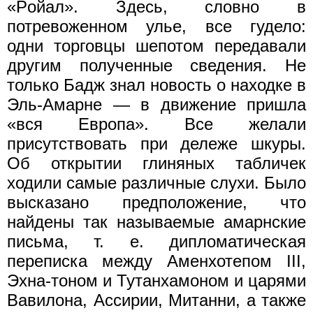
«Poйaл». Здесь, словно в
потревоженном улье, все гудело:
одни торговцы шепотом передавали
другим полученные сведения. Не
только Бадж знал новость о находке в
Эль-Амарне — в движение пришла
«вся Европа». Все желали
присутствовать при дележе шкуры.
Об открытии глиняных табличек
ходили самые различные слухи. Было
высказано предположение, что
найдены так называемые амарнские
письма, т. е. дипломатическая
переписка между Аменхотепом III,
Эхна-тоном и Тутанхамоном и царями
Вавилона, Ассирии, Митанни, а также