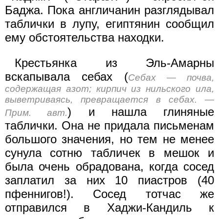
Баджа. Пока англичанин разглядывал
таблички в лупу, египтянин сообщил
ему обстоятельства находки.
Крестьянка из Эль-Амарны
вскапывала себах (
Себах — почва,
содержащая азот; кирпич из нильского ила,
выветриваясь, превращается в себах. —
) и нашла глиняные
Прим. авт.
таблички. Она не придала письменам
большого значения, но тем не менее
сунула сотню табличек в мешок и
была очень обрадована, когда сосед
заплатил за них 10 пиастров (40
пфеннигов!). Сосед тотчас же
отправился в Хаджи-Кандиль к