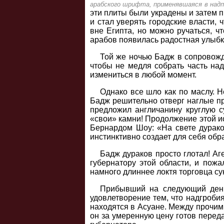
арабского шрифта, применявшаяся в надп
эти плиты были украдены и затем п
и стал уверять городские власти,
вне Египта, но можно ручаться, ч
арабов появилась радостная улыбка
Той же ночью Бадж в сопровожд
чтобы не медля собрать часть на
измениться в любой момент.
Однако все шло как по маслу. Н
Бадж решительно отверг наглые п
предложил англичанину круглую с
«свои» камни! Продолжение этой и
Бернардом Шоу: «На свете дурако
инстинктивно создает для себя обр
Бадж дураков просто глотал! Аг
губернатору этой области, и пож
намного длиннее локтя торговца су
Прибывший на следующий день
удовлетворение тем, что надгроби
находятся в Асуане. Между прочим
он за умеренную цену готов перед