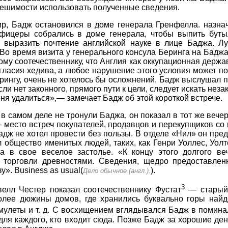
ешимости использовать полученные сведения.
ир, Бадж остановился в доме генерала Гренфелла. назн
фицеры собрались в доме генерала, чтобы выпить бутыл
 выразить почтение английской науке в лице Баджа. Лу
Во время визита у генерального консула Беринга на Баджа
му соотечественнику, что Англия как оккупационная держа
огласия хедива, а любое нарушение этого условия может п
ерингу, очень не хотелось бы осложнений. Бадж выслушал 
если нет законного, прямого пути к цели, следует искать не
ня удалиться»,— замечает Бадж об этой короткой встрече.
 в самом деле не тронули Баджа, он показал в тот же веч
 место встреч покупателей, продавцов и перекупщиков со 
дж не хотел провести без пользы. В отделе «Нил» он пре
л общество именитых людей, таких, как Генри Уоллес, Уол
ка в свое веселое застолье. «К концу этого долгого в
торговли древностями. Сведения, щедро предоставлен
». Business as usual(
).
Дело обычное (англ.).
3
елл Честер показал соотечественнику Фустат
— старый 
более дюжины домов, где хранились буквально горы най
амулеты и т. д. С восхищением вглядывался Бадж в помин
для каждого, кто входит сюда. Позже Бадж за хорошие де