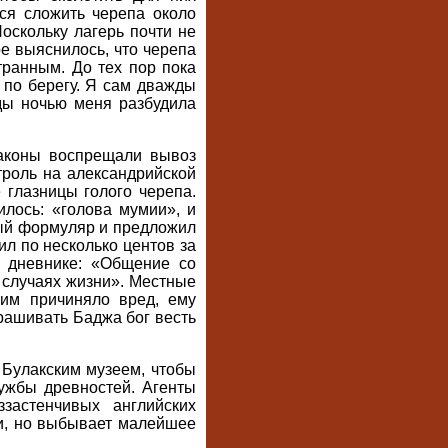
ся сложить черепа около
Поскольку лагерь почти не
е выяснилось, что черепа
ранным. До тех пор пока
 по берегу. Я сам дважды
ды ночью меня разбудила
законы воспрещали вывоз
троль на александрийской
 глазницы голого черепа.
лось: «голова мумии», и
вый формуляр и предложил
ил по несколько центов за
в дневнике: «Общение со
 случаях жизни». Местные
гим причиняло вред, ему
прашивать Баджа бог весть
 Булакским музеем, чтобы
ужбы древностей. Агенты
застенчивых английских
ги, но выбывает малейшее