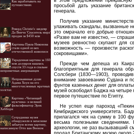
в этом предложении прекрасную 
Как зарабатывать на
путешествиях
просьбой дать указание британс
генерала.
Получив указание министерст
улаживать скандалы, вызванные не
Рекорд Christie's: шедевр
это омрачало его добрые отношен
Да Винчи 'Спаситель мира'
продан за $450 млн
«Разве вам не известно, — спраши
музеев ревностно скупают для св
Картины Павла Никонова
возможность — произвести раско
стали одной из вех
отечественной живописи
сокровищами».
Украденная картина за 160
Прежде чем депеша из Каира
млн долларов нашлась
спустя 33 года в спальне
благоприятным для генерала обр
неприметных американцев
Солсбери (1830—1903), проводив
Неприкаянные души
внимание завоеванию Судана и по
Адама Хоуи на его
фунтов казенных денег для оплаты
многочисленных мрачных
холстах
музей освободил Баджа на четыре 
первое путешествие по Египту.
Картина «Читающий
мужчина» и великий
фальсификатор Эрик
Не успел еще пароход «Пекин»
Хебборн
Кембриджского университета. Бад
прилагался чек на сумму в 100 фу
Cотрудники музея
обнаружили в запаснике
весьма полезными сведениями. 
забытую всеми картину,
археологии, не раз вызывавший см
написанную Отто ван Вееном
продал Британскому музею около 2