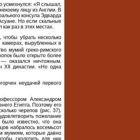
о усмехнулся: «Я слышал,
некоему лицу из Англии. В
рального консула Эдварда
Асуане. Но если скальные
как раз в этих местах.
, чтобы убрать несколько
х камерах, вырубленных в
тво мумий греко-римского
скопок было открыто более
 — оказался ничтожным.
 XII династии. «Но одна
горчен неудачей первого
рофессором Александром
него Египта. Поэтому его
олько черепов (рис. 37).
 удовлетворить пожелание
 было известно, что она
нцов набралось восемьсот
м мумиям, которые давно
чтобы сколотить для них