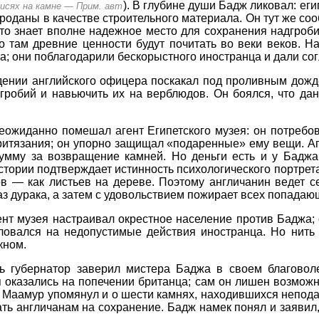
). В глубине души Бадж ликовал: еги
исях на камне — Прим. авт
роданы в качестве строительного материала. Он тут же сооб
 что знает вполне надежное место для сохранения надгроб
то там древние ценности будут почитать во веки веков. Н
; они поблагодарили бескорыстного иностранца и дали сог
ении английского офицера поскакал под проливным дожд
дгробий и навьючить их на верблюдов. Он боялся, что д
еожиданно помешал агент Египетского музея: он потребов
ритязания; он упорно защищал «подаренные» ему вещи. А
умму за возвращение камней. Но деньги есть и у Баджа,
стории подтверждает истинность психологического портрет
в — как листьев на дереве. Поэтому англичанин ведет с
аз дурака, а затем с удовольствием пожирает всех попадаю
ент музея настраивал окрестное население против Баджа; 
аловался на недопустимые действия иностранца. Но нить
кном.
 губернатор заверил мистера Баджа в своем благоволе
я оказались на попечении британца; сам он лишен возможн
 Маамур упомянул и о шести камнях, находившихся неподал
ать англичанам на сохранение. Бадж намек понял и заявил