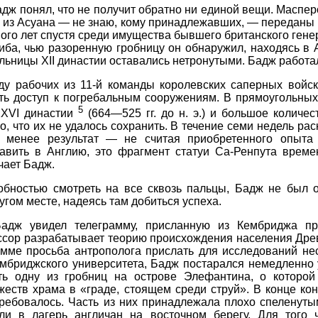
дж понял, что не получит обратно ни единой вещи. Маспер
в из Асуана — не знаю, кому принадлежавших, — переданы 
ого лет спустя среди имущества бывшего британского гене
ба, чью разоренную гробницу он обнаружил, находясь в 
ницы XII династии оставались нетронутыми. Бадж работал 
у рабочих из 11-й команды королевских саперных войск
ыть доступ к погребальным сооружениям. В прямоугольны
5
XXVI династии
(664—525 гг. до н. э.) и большое количес
о, что их не удалось сохранить. В течение семи недель ра
 менее результат — не считая приобретенного опыта
авить в Англию, это фрагмент статуи Са-Ренпута времен
чает Бадж.
обностью смотреть на все сквозь пальцы, Бадж не был о
угом месте, надеясь там добиться успеха.
адж увидел телеграмму, присланную из Кембриджа п
ссор разрабатывает теорию происхождения населения Древ
мме просьба антрополога прислать для исследований неск
ембриджского университета, Бадж постарался немедленно
ть одну из гробниц на острове Элефантина, о которой
еств храма в «граде, стоящем среди струй». В конце ко
ребовалось. Часть из них принадлежала плохо спеленуты
ли в лагерь англичан на восточном берегу. Для того 