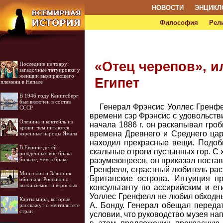
НОВОСТИ
ЭНЦИКЛ
Философия
Рел
«Отец черепов», и
Последние из тхару:
загадочные татуировки у
женщин вымирающего
Египет
племени в Непале
В 1946 году Кенигсберг
был включен в состав
Генерал Фрэнсис Уоллес Гренфе
СССР
времени сэр Фрэнсис с удовольств
Оленина и коктейль из
начала 1886 г. он раскапывал гро
крови: чем питаются
времена Древнего и Среднего цар
коренные народы Ямала
находил прекрасные вещи. Подоб
В Европе детей
скальные отроги пустынных гор. С
рождённых вне брака
больше, чем в браке
разумеющееся, он приказал постав
Гренфелл, страстный любитель раск
Монголия и Эфиопия
Британские острова. Интуиция п
обогнали Россию по
выживаемости взрослых
консультанту по ассирийским и ег
Уоллес Гренфелл не любил обходны
Карты мира, которые
А. Бонду. Генерал обещал переда
расскажут о менталитете
стран
условии, что руководство музея н