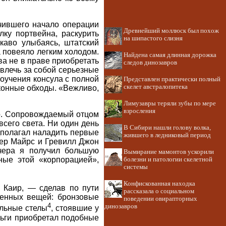
ачившего начало операции
Древнейший моллюск был похож
ку портвейна, раскурить
на шипастого слизня
каво улыбаясь, штатский
 повеяло легким холодом.
Найдена самая длинная дорожка
ва не в праве приобретать
следов динозавров
овлечь за собой серьезные
поучения консула с полной
Представлен практически полный
скелет австралопитека
законные обходы. «Вежливо,
Лимузавры теряли зубы по мере
взросления
ер. Сопровождаемый отцом
всего света. Ни один день
В Сибири нашли голову волка,
дполагал наладить первые
жившего в ледниковый период
тер Майрс и Гревилл Джон
ечера я получил большую
Вымирание мамонтов ускорили
ные этой «корпорацией»,
болезни и патологии скелетной
системы
Конфискованная находка
Каир, — сделав по пути
рассказала о социальном
денных вещей: бронзовые
поведении овирапторных
4
динозавров
альные стелы
, стоявшие у
ньги приобретал подобные