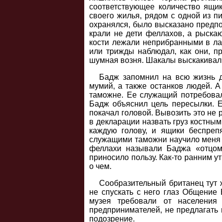
соответствующее количество ящик
своего жилья, рядом с одной из пи
охранялся, было высказано предпо
крали не дети феллахов, а рыска
кости лежали неприбранными в ла
или трижды наблюдал, как они, п
шумная возня. Шакалы выскакивали
Бадж запомнил на всю жизнь д
мумий, а также останков людей. 
таможне. Ее служащий потребовал
Бадж объяснил цель пересылки. Е
покачал головой. Вывозить это не
в декларации назвать груз костным
каждую голову, и ящики беспреп
служащими таможни научило меня т
феллахи называли Баджа «отцом 
приносило пользу. Как-то ранним у
о чем.
Сообразительный британец тут 
не спускать с него глаз Общение
музея требовали от населения 
предпринимателей, не предлагать 
подозрение.