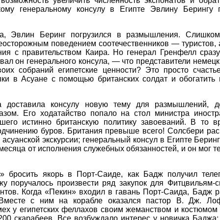
возможность увеличить численность экспонатов и обр
кому генеральному консулу в Египте Эвлину Берингу 
ва, Эвлин Беринг погрузился в размышления. Слишком
осторожным поведением соотечественников — туристов, а
ия с правительством Каира. Но генерал Гренфелл сразу
вал он генерального консула, — что представители немецк
оих собраний египетские ценности? Это просто счастье
пки в Асуане с помощью британских солдат и обогатит
 доставила консулу новую тему для размышлений, д
азом. Его ходатайство попало на стол министра иностр
шего истинно британскую политику завоеваний. В то 
дчинению буров. Британия превыше всего! Солсбери рас
 асуанской экскурсии; генеральный консул в Египте Берин
месяца от исполнения служебных обязанностей, и он мог т
 бросить якорь в Порт-Саиде, как Бадж получил теле
жу поручалось произвести ряд закупок для Фитцвильям-с
нтов. Когда «Пекин» входил в гавань Порт-Саида, Бадж 
Вместе с ним на корабле оказался пастор В. Дж. Лоф
ех у египетских феллахов своим жеманством и костюмом 
00 скарабеев. Все возбуждало интерес у новичка Баджа: