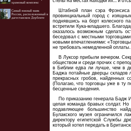
стелы на местах находки их... и от
храмовый комплекс
Штабной план сэра Фрэнсиса 
Самый южный маяк
России, расположенный в
провинциальный город с изящны
дагестанском Дербенте
поднявшись на борт колесного п
встретили Кука-младшего. Благод
оказалось возможным сделать о
беседовал с местными торговцами 
новыми впечатлениями: «Торговцы 
не требовать немедленной оплаты.
В Луксор прибыли вечером. Се
обществом и среди прочих с преп
в Библии едва ли лучше, чем в д
Баджа потайные дверцы складов лу
прекрасных гробов, найденных 
(Полагаю, что торговцы уже в ту 
бесценные сведения.
По приказанию генерала Бадж И
целая команда бравых солдат. Но 
подавляющее большинство найд
Булакского музея ограничился л
директору египетской Службы дре
который хотел передать в Британск