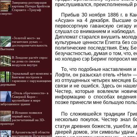
Завершена реставрация
прислушивался, преисполненный р
картины Питера Брейгеля
Старшего «Триумф
смерти»
Прибыв 30 ноября 1886 г. в Ка
«Асуан» на 4 декабря. Высшие о
первосортную гаванскую сигару и
слушал со вниманием и наблюдал. 
Дипломат старался внушить молодо
«Золотой мост» на
гигантских руках —
культурные ценности Египта без с
достопримечательность
политические последствия. Ему, Б
Вьетнама
безучастностью, думая о том, что, 
В Лондоне растёт спрос
но холодно сэр Беринг попросил ме
на дома со свежим
воздухом внутри
То, что подобные наставления и
Зеркальный арт-комплекс в
Лофти, он разыскал отель «Нил» —
Бангкоке построен в
из отпущенных четырех месяцев Ба
гармонии с окружающими
деревьями
связи и не ошибся. Здесь он наше
Честер, которые вовлекли нович
«Отель обреченности» в
информацию о способах ведения 
Северной Корее -
крупнейшее в мире
позже принесли мне большую пользу
заброшенное здание
В Испании появился
По сложившейся традиции Грив
первый мост,
несколько покупок. Честер знал 
распечатанный на 3D-
принтере
статуи древних божеств, ушебти, 
дверей домов, эти символы удачи 
В Архангельской области
восстановили Почезерский