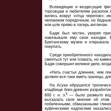
Всевидящие и вездесущие фелл
торговцам и любителям раскопок 
вились вокруг «отца черепов»; 
человеком порядочным, но бедным.
или шли прямо в лагерь англичан.
Бадж был честен, уверяя прих
навязывали ему свои находки. 
Британскому музею и открывала 
покупать.
Среди приобретенного находила
смеяться тут или плакать, но каме
Бадж совершил великое дело, когда
«Нить счастья длиннее, чем ло
должен все-таки иметь границы, дл
На Асуан обрушился тропически
кладбище близ древних разработок
6
600 г. н. э.
— было размыто водо
высказать свое мнение об этом
побеленными, обмазанными глиной
куфическими надписями оказалис