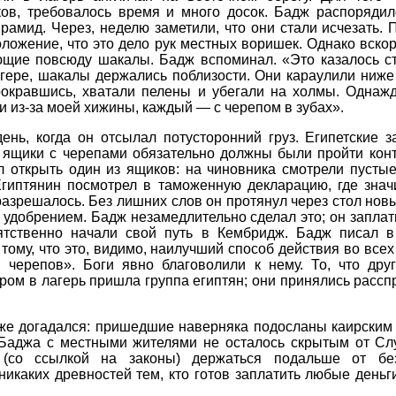
ов, требовалось время и много досок. Бадж распорядил
рамид. Через, неделю заметили, что они стали исчезать. 
ложение, что это дело рук местных воришек. Однако вскор
ющие повсюду шакалы. Бадж вспоминал. «Это казалось ст
гере, шакалы держались поблизости. Они караулили ниже
рокравшись, хватали пелены и убегали на холмы. Однаж
 из-за моей хижины, каждый — с черепом в зубах».
ень, когда он отсылал потусторонний груз. Египетские 
А ящики с черепами обязательно должны были пройти кон
 открыть один из ящиков: на чиновника смотрели пустые
гиптянин посмотрел в таможенную декларацию, где значи
 разрешалось. Без лишних слов он протянул через стол но
 удобрением. Бадж незамедлительно сделал это; он заплат
ятственно начали свой путь в Кембридж. Бадж писал 
ому, что это, видимо, наилучший способ действия во всех
черепов». Боги явно благоволили к нему. То, что дру
тром в лагерь пришла группа египтян; они принялись расс
же догадался: пришедшие наверняка подосланы каирским
 Баджа с местными жителями не осталось скрытым от Сл
(со ссылкой на законы) держаться подальше от без
никаких древностей тем, кто готов заплатить любые день