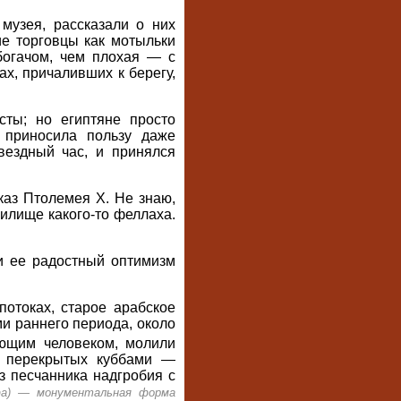
музея, рассказали о них
е торговцы как мотыльки
богачом, чем плохая — с
х, причаливших к берегу,
сты; но египтяне просто
 приносила пользу даже
вездный час, и принялся
каз Птолемея X. Не знаю,
жилище какого-то феллаха.
ли ее радостный оптимизм
потоках, старое арабское
и раннего периода, около
ющим человеком, молили
, перекрытых куббами —
з песчанника надгробия с
фа) — монументальная форма