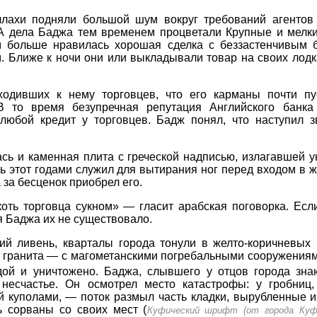
ахи подняли большой шум вокруг требований агентов 
А дела Баджа тем временем процветали Крупные и мелки
им больше нравилась хорошая сделка с беззастенчивым 
 Ближе к ночи они или выкладывали товар на своих лодка
одивших к нему торговцев, что его карманы почти пу
В то время безупречная репутация Английского банка
любой кредит у торговцев. Бадж понял, что наступил з
сь и каменная плита с греческой надписью, излагавшей у
нь этот годами служил для вытирания ног перед входом в 
 за бесценок приобрел его.
коть торговца сукном» — гласит арабская поговорка. Ес
я Баджа их не существовало.
й ливень, кварталы города тонули в желто-коричневых 
 гранита — с магометанскими погребальными сооружениям
й и уничтожено. Баджа, слывшего у отцов города зна
 несчастье. Он осмотрел место катастрофы: у гробниц
 куполами, — поток размыл часть кладки, вырубленные и
ь сорваны со своих мест (
Куфический шрифт (от города Ку