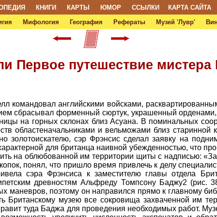
ОПЕДИЯ
КНИГИ
КАРТЫ
ЮМОР
ССЫЛКИ
КАРТА САЙТА
игия
Мифология
География
Рефераты
Музей 'Лувр'
Ви
ли Первое путешествие мистера
лл командовал английскими войсками, расквартированны
ием сбрасывал форменный сюртук, украшенный орденами, 
бницы на горных склонах близ Асуана. В поминальных соо
ств областеначальниками и вельможами близ старинной к
но золотоискателю, сэр Фрэнсис сделал заявку на подн
 характерной для британца наивной убежденностью, что пр
ить на облюбованной им территории щиты с надписью: «Зая
опок, понял, что пришло время привлечь к делу специалис
ривела сэра Фрэнсиса к заместителю главы отдела Брит
ипетским древностям Альфреду Томпсону Баджу2 (рис. 38
х маневров, поэтому он направился прямо к главному би
ть Британскому музею все сокровища захваченной им тер
аправит туда Баджа для проведения необходимых работ. Му