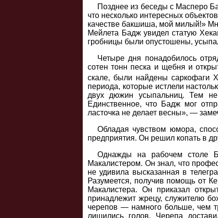
Позднее из беседы с Масперо Ба
что несколько интересных объекто
качестве бакшиша, мой милый!» Мн
Мейлета Бадж увидел статую Хекаи
гробницы были опустошены, усыпаль
Четыре дня понадобилось отряд
сотен тонн песка и щебня и откр
скале, были найдены саркофаги 
периода, которые истлели настольк
двух дюжин усыпальниц. Тем не
Единственное, что Бадж мог отпр
ласточка не делает весны», — заме
Обладая чувством юмора, спос
предприятия. Он решил копать в др
Однажды на рабочем столе Б
Макалистером. Он знал, что профе
не удивила высказанная в телегра
Разумеется, получив помощь от К
Макалистера. Он приказал откры
принадлежит жрецу, служителю бож
черепов — намного больше, чем т
лишились голов. Черепа достави