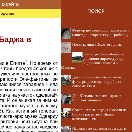
О САЙТЕ
ПОИСК:
ноделие
Фермер неудачно припарковался и
нашел доисторическую гробницу
 Баджа в
Новая комната Золотого дома
Землетрясение обнажило
древнюю пирамиду под
1
ми в Египте
. Но время от
индейским храмом в
Мексике
чтобы предаться хобби: с
ружениях, построенных во
Древние майя имели сложные
репости Эле-фантины, он
фильтры для воды, подобные
имающиеся западнее Нила
современным
оисходит нечто само собою
вка на участок сделана!»
Дар Юлианы Аникии - храм в
та. И он выехал за ним на
Константинополе
анского музея, научному
Совершенные орудия указали на
). Как истинный генерал,
бурное развитие в Индии
блиотекарю музея Эдварду
каменного века
ритории близ Асуана при
зейное начальство увидело
Наскальные картины горы Дэл в