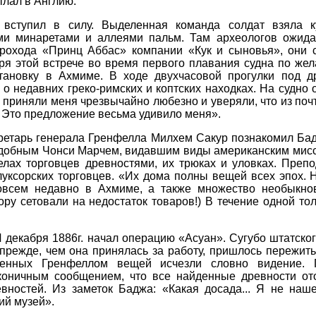
сылал в Англию.
вступил в силу. Выделенная команда солдат взяла к
ми минаретами и аллеями пальм. Там археологов ожида
арохода «Принц Аббас» компании «Кук и сыновья», они 
аря этой встрече во время первого плавания судна по ж
становку в Ахмиме. В ходе двухчасовой прогулки под 
о недавних греко-римских и коптских находках. На судно
приняли меня чрезвычайно любезно и уверяли, что из почт
 Это предложение весьма удивило меня».
кретарь генерала Гренфелла Милхем Сакур познакомил Ба
одобным Чонси Марчем, видавшим виды американским мис
елах торговцев древностями, их трюках и уловках. Преп
ксорских торговцев. «Их дома полны вещей всех эпох. Н
совсем недавно в Ахмиме, а также множество необыкно
пору сетовали на недостаток товаров!) В течение одной т
 декабря 1886г. начал операцию «Асуан». Сугубо штатско
прежде, чем она принялась за работу, пришлось пережит
енных Гренфеллом вещей исчезли словно видение. П
аконичным сообщением, что все найденные древности от
вностей. Из заметок Баджа: «Какая досада... Я не наше
ий музей».