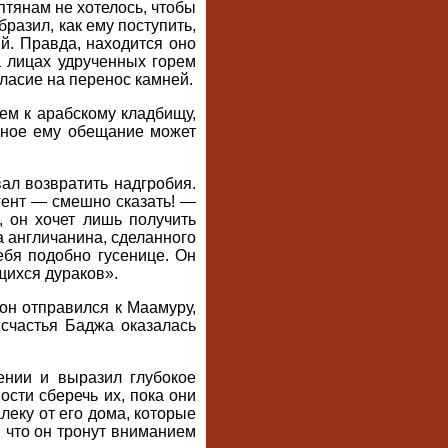
птянам не хотелось, чтобы
разил, как ему поступить,
ий. Правда, находится оно
а лицах удрученных горем
ласие на перенос камней.
ем к арабскому кладбищу,
анное ему обещание может
ал возвратить надгробия.
гент — смешно сказать! —
 он хочет лишь получить
а англичанина, сделанного
ебя подобно гусенице. Он
щихся дураков».
он отправился к Маамуру,
 счастья Баджа оказалась
нии и выразил глубокое
ости сберечь их, пока они
еку от его дома, которые
, что он тронут вниманием