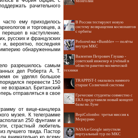
атилось в Форин оффис с
Монголии
поддержать рачительного
 часто ему приходилось
В России тестируют новую
систему возвращения космонавтов
рхеологов и торговцев, а
с орбиты
 перешел в наступление.
их, русских и французских
Робопчёлка «Bumble» — полёты
 и, вероятно, последняя
внутри МКС
ь империю обнаруженными
Валентин Петрович Глушко -
советский инженер и учёный в
ело разрешилось самым
области ракетно-космической
техники
анных дел Роберта А. Т.
время он уделял большое
TRAPPIST-1 оказалась намного
порядился перевести 150
старше Солнечной системы
г не возражал. Британский
еперь отправляться в свое
Греческие студенты совместно с
ЕКА представили новый концепт
базы на Луне
грамму от вице-канцлера
кого музея. К телеграмме
BepiColombo: третья миссия к
Меркурию
располагал 250 фунтами и
ти, страстный любитель
NASA и Google запустили
из лучшего твида. Пастор
виртуальный тур по МКС
 он внимательно ко всему