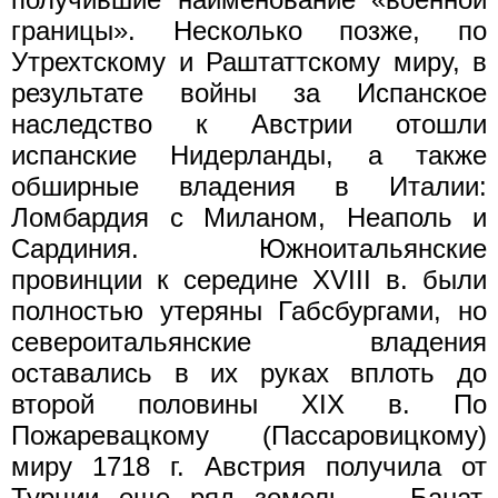
границы». Несколько позже, по
Утрехтскому и Раштаттскому миру, в
результате войны за Испанское
наследство к Австрии отошли
испанские Нидерланды, а также
обширные владения в Италии:
Ломбардия с Миланом, Неаполь и
Сардиния. Южноитальянские
провинции к середине XVIII в. были
полностью утеряны Габсбургами, но
североитальянские владения
оставались в их руках вплоть до
второй половины XIX в. По
Пожаревацкому (Пассаровицкому)
миру 1718 г. Австрия получила от
Турции еще ряд земель — Банат,