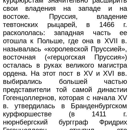
курфюрстам значительно расширить
свои владения на западе и на
востоке. Пруссия, владение
тевтонских рыцарей, в 1466 г.
раскололась: западная часть ее
отошла к Польше, где она в XVII в.
называлась «королевской Пруссией»,
восточная («герцогская Пруссия»)
осталась в руках великого магистра
ордена. На этот пост в XV и XVI вв.
выбирались большей частью
представители той самой династии
Гогенцоллернов, которая с начала XV
в. утвердилась в Бранденбургском
курфюршестве (в 1411 г.
нюрнбергский бургграф Фридрих