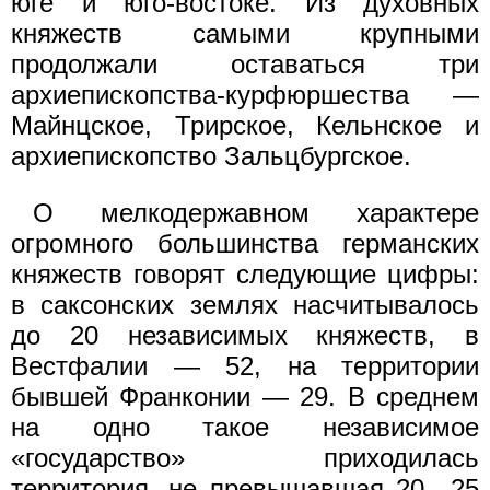
юге и юго-востоке. Из духовных
княжеств самыми крупными
продолжали оставаться три
архиепископства-курфюршества —
Майнцское, Трирское, Кельнское и
архиепископство Зальцбургское.
О мелкодержавном характере
огромного большинства германских
княжеств говорят следующие цифры:
в саксонских землях насчитывалось
до 20 независимых княжеств, в
Вестфалии — 52, на территории
бывшей Франконии — 29. В среднем
на одно такое независимое
«государство» приходилась
территория, не превышавшая 20—25