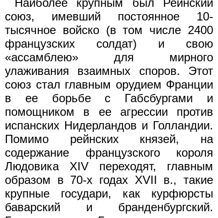
Наиболее крупным был Рейнский
союз, имевший постоянное 10-
тысячное войско (в том числе 2400
французских солдат) и свою
«ассамблею» для мирного
улаживания взаимных споров. Этот
союз стал главным орудием Франции
в ее борьбе с Габсбургами и
помощником в ее агрессии против
испанских Нидерландов и Голландии.
Помимо рейнских князей, на
содержание французского короля
Людовика XIV переходят, главным
образом в 70-х годах XVII в., такие
крупные государи, как курфюрсты
баварский и бранденбургский.