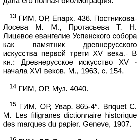
дана его полная библиография.
13
ГИМ, ОР, Епарх. 436. Постникова-
Лосева М. М., Протасьева Т. Н.
Лицевое евангелие Успенского собора
как памятник древнерусского
искусства первой трети XV века.- В
кн.: Древнерусское искусство XV -
начала XVI веков. М., 1963, с. 154.
14
ГИМ, ОР, Муз. 4040.
15
ГИМ, ОР, Увар. 865-4°. Briquet С.
М. Les filigranes dictionnaire historique
des marques du papier. Geneve, 1907.
16