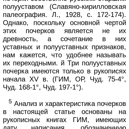
полууставом (Славяно-кирилловская
палеография. Л., 1928, с. 172-174).
Однако, поскольку основной чертой
этих почерков является не их
древность, а сочетание в них
уставных и полууставных признаков,
нам кажется, что удобнее называть
их переходными. й Три полууставных
почерка имеются только в рукописях
начала XV в. (ГИМ, ОР, Чуд. 75-4°,
Чуд. 168-1°, Чуд. 197-1°).
5
Анализ и характеристика почерков
в настоящей статье основаны на
рукописных книгах ГИМ, имеющих
дату написания, обозначенную