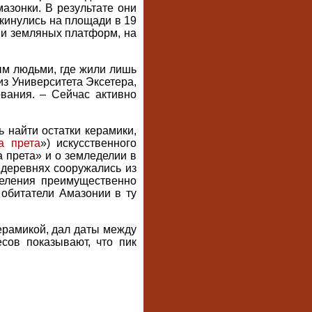
азонки. В результате они
скинулись на площади в 19
 и земляных платформ, на
ым людьми, где жили лишь
из Университета Эксетера,
вания. – Сейчас активно
 найти остатки керамики,
а прета
») искусственного
 прета» и о земледелии в
 деревнях сооружались из
селения преимущественно
 обитатели Амазонии в ту
ерамикой, дал даты между
сов показывают, что пик