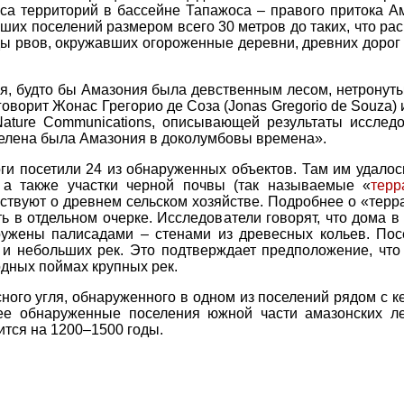
а территорий в бассейне Тапажоса – правого притока Ам
ших поселений размером всего 30 метров до таких, что ра
ды рвов, окружавших огороженные деревни, древних дорог
ея, будто бы Амазония была девственным лесом, нетронут
оворит Жонас Грегорио де Соза (Jonas Gregorio de Souza) 
ature Communications, описывающей результаты исследо
селена была Амазония в доколумбовы времена».
и посетили 24 из обнаруженных объектов. Там им удалось
 а также участки черной почвы (так называемые «
терр
ствуют о древнем сельском хозяйстве. Подробнее о «терра
 в отдельном очерке. Исследователи говорят, что дома в
ружены палисадами – стенами из древесных кольев. По
 и небольших рек. Это подтверждает предположение, что
одных поймах крупных рек.
ого угля, обнаруженного в одном из поселений рядом с к
ее обнаруженные поселения южной части амазонских ле
ится на 1200–1500 годы.