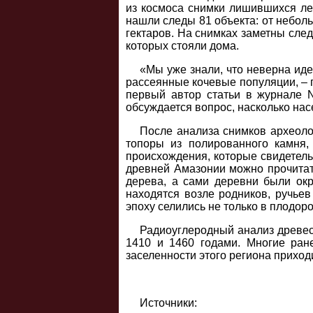
из космоса снимки лишившихся лес
нашли следы 81 объекта: от неболь
гектаров. На снимках заметны сле
которых стояли дома.
«Мы уже знали, что неверна ид
рассеянные кочевые популяции, – г
первый автор статьи в журнале N
обсуждается вопрос, насколько на
После анализа снимков археолог
топоры из полированного камня,
происхождения, которые свидетель
древней Амазонии можно прочитать
дерева, а сами деревни были ок
находятся возле родников, ручьев
эпоху селились не только в плодор
Радиоуглеродный анализ древесн
1410 и 1460 годами. Многие ран
заселенности этого региона приход
Источники: