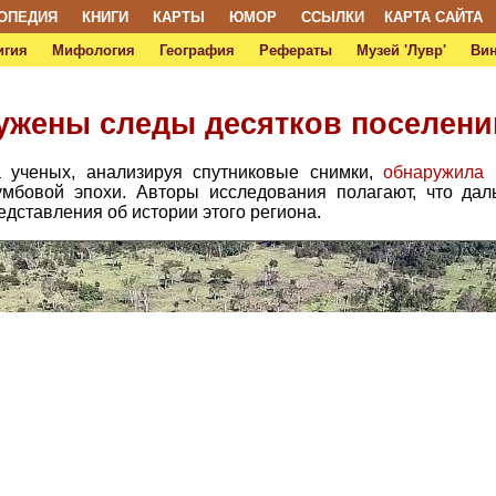
ОПЕДИЯ
КНИГИ
КАРТЫ
ЮМОР
ССЫЛКИ
КАРТА САЙТА
игия
Мифология
География
Рефераты
Музей 'Лувр'
Ви
ужены следы десятков поселени
а ученых, анализируя спутниковые снимки,
обнаружила
н
умбовой эпохи. Авторы исследования полагают, что дал
дставления об истории этого региона.