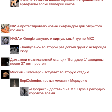
В озере Титикака нашли идеально сохранившиеся
артефакты эпохи Империи инков
NASA протестировало новые скафандры для открытого
космоса
NASA и Google запустили виртуальный тур по МКС
«Хаябуса-2» во второй раз добыл грунт с астероида
Рюгу
Двигатели межпланетной станции 'Вояджер-1' заведены
после 37 лет простоя
Миссия «Экзомарс» вступает во вторую стадию
BepiColombo: третья миссия к Меркурию
«Прогресс» доставил на МКС груз в рекордно
короткое время