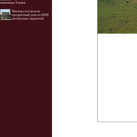
каменных блоков
Японцы построили
прозрачный дом из 6000
необычных кирпичей