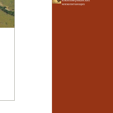
южноамериканских
млекопитающих