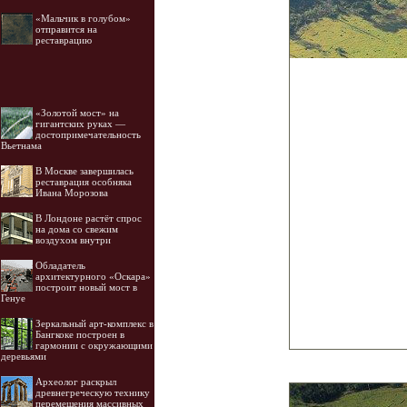
«Мальчик в голубом»
отправится на
реставрацию
«Золотой мост» на
гигантских руках —
достопримечательность
Вьетнама
В Москве завершилась
реставрация особняка
Ивана Морозова
В Лондоне растёт спрос
на дома со свежим
воздухом внутри
Обладатель
архитектурного «Оскара»
построит новый мост в
Генуе
Зеркальный арт-комплекс в
Бангкоке построен в
гармонии с окружающими
деревьями
Археолог раскрыл
древнегреческую технику
перемещения массивных