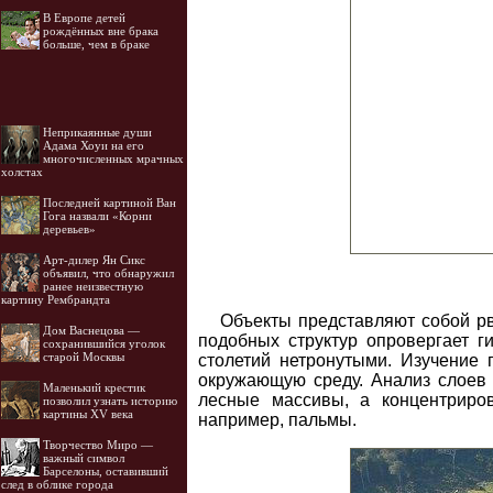
В Европе детей
рождённых вне брака
больше, чем в браке
Неприкаянные души
Адама Хоуи на его
многочисленных мрачных
холстах
Последней картиной Ван
Гога назвали «Корни
деревьев»
Арт-дилер Ян Сикс
объявил, что обнаружил
ранее неизвестную
картину Рембрандта
Объекты представляют собой рв
Дом Васнецова —
подобных структур опровергает г
сохранившийся уголок
старой Москвы
столетий нетронутыми. Изучение 
окружающую среду. Анализ слоев в
Маленький крестик
лесные массивы, а концентриров
позволил узнать историю
картины XV века
например, пальмы.
Творчество Миро —
важный символ
Барселоны, оставивший
след в облике города