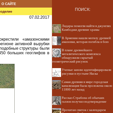
О САЙТЕ
ПОИСК:
ноделие
07.02.2017
Лидары помогли найти в джунглях
Камбоджи древние храмы
В Армении нашли могилу древней
крестили «амазонскими
амазонки, которая погибла в бою
егионе активной вырубки
, подобные структуры были
В плане древнейшего
450 больших геоглифов в
мегалитического комплекса
обнаружили скрытый
геометрический рисунок
Ученые заново идентифицировали
рисунки в пустыне Наска
Самая древняя в мире городская
канализация была проложена около
11800 лет назад
Рассказ Страбона об обычаях
галлов получил подтверждение
Прочитан свиток с календарем