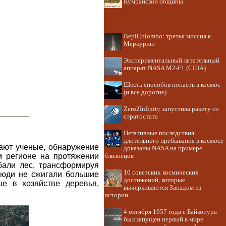
Кумранской общины
BepiColombo: третья миссия к
Меркурию
Экспериментальный летательный
аппарат NASA M2-F1 (США)
Шесть способов попасть в космос
(и все дорогие)
Zero2Infinity запустила ракету со
стратостата
Негативные последствия
длительного пребывания в космосе
тают ученые, обнаружение
доказаны NASA на примере
м регионе на протяжении
близнецов
бали лес, трансформируя
10 советских космических
 люди не сжигали большие
достижений, которые
ые в хозяйстве деревья,
вычеркиваются Западом из
истории
4 октября 1957 года с Байконура
был запущен первый в мире