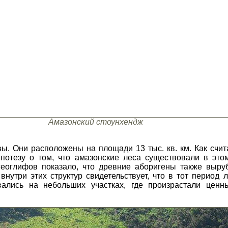
Амазонский стоунхендж
ы. Они расположены на площади 13 тыс. кв. км. Как счи
ипотезу о том, что амазонские леса существовали в это
геоглифов показало, что древние аборигены также выру
нутри этих структур свидетельствует, что в тот период
ались на небольших участках, где произрастали ценн