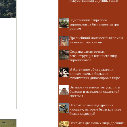
искусственный спутник Земли
Родственник свирепого
тираннозавра был менее метра
ростом
Древнейший моллюск был похож
на шипастого слизня
Создана самая точная
реконструкция внешнего вида
тираннозавра
В Аргентине обнаружили и
описали самых больших
сухопутных динозавров в мире
Вымирание мамонтов ускорили
болезни и патологии скелетной
системы
Открыт новый вид древних
«кошек», которые были крупнее
белых медведей
Открыты два новых вида древних