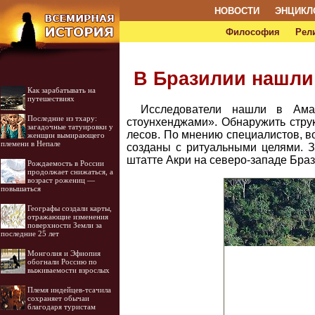
НОВОСТИ
ЭНЦИКЛ
Философия
Рел
В Бразилии нашли
Как зарабатывать на
путешествиях
Исследователи нашли в Амаз
Последние из тхару:
стоунхенджами». Обнаружить стру
загадочные татуировки у
лесов. По мнению специалистов, во
женщин вымирающего
племени в Непале
созданы с ритуальными целями. З
штатте Акри на северо-западе Браз
Рождаемость в России
продолжает снижаться, а
возраст рожениц —
повышаться
Географы создали карты,
отражающие изменения
поверхности Земли за
последние 25 лет
Монголия и Эфиопия
обогнали Россию по
выживаемости взрослых
Племя индейцев-тсачила
сохраняет обычаи
благодаря туристам