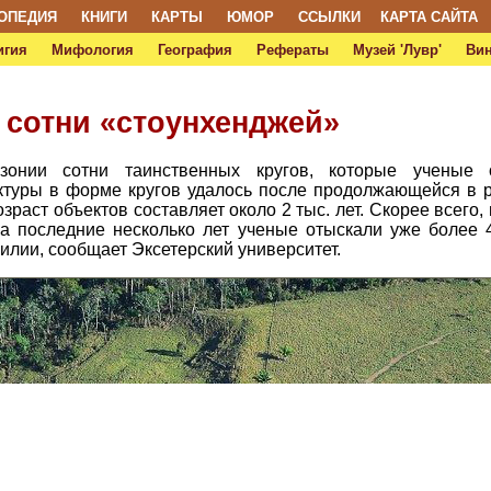
ОПЕДИЯ
КНИГИ
КАРТЫ
ЮМОР
ССЫЛКИ
КАРТА САЙТА
игия
Мифология
География
Рефераты
Музей 'Лувр'
Ви
 сотни «стоунхенджей»
онии сотни таинственных кругов, которые ученые о
ктуры в форме кругов удалось после продолжающейся в р
зраст объектов составляет около 2 тыс. лет. Скорее всего
а последние несколько лет ученые отыскали уже более 
илии, сообщает Эксетерский университет.