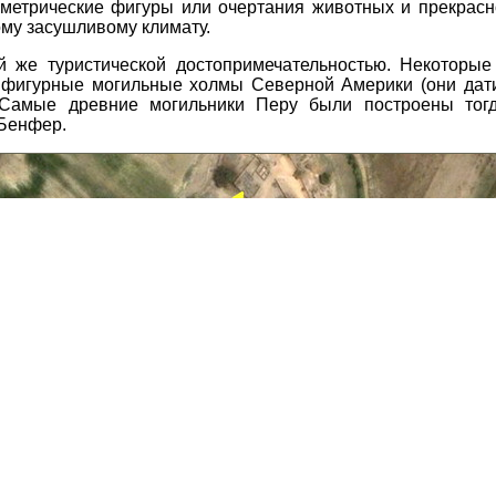
ометрические фигуры или очертания животных и прекрасн
му засушливому климату.
й же туристической достопримечательностью. Некоторые
и фигурные могильные холмы Северной Америки (они дат
Самые древние могильники Перу были построены тогд
 Бенфер.