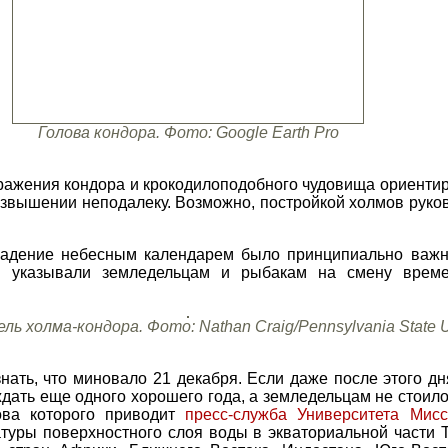
Голова кондора. Фото: Google Earth Pro
ражения кондора и крокодилоподобного чудовища ориенти
возвышении неподалеку. Возможно, постройкой холмов рук
ладение небесным календарем было принципиально важн
 указывали земледельцам и рыбакам на смену време
ь холма-кондора. Фото: Nathan Craig/Pennsylvania State Un
ать, что миновало 21 декабря. Если даже после этого дн
дать еще одного хорошего года, а земледельцам не стоило
ова которого приводит
пресс-служба Университета Мисс
туры поверхностного слоя воды в экваториальной части Т