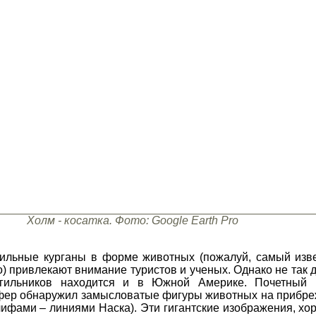
Холм - косатка. Фото: Google Earth Pro
гильные курганы в форме животных (пожалуй, самый изв
о) привлекают внимание туристов и ученых. Однако не так
гильников находится и в Южной Америке. Почетный 
фер обнаружил замысловатые фигуры животных на прибреж
лифами – линиями Наска). Эти гигантские изображения, хо