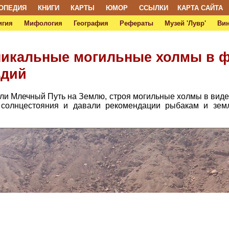
ОПЕДИЯ
КНИГИ
КАРТЫ
ЮМОР
ССЫЛКИ
КАРТА САЙТА
игия
Мифология
География
Рефераты
Музей 'Лувр'
Ви
никальные могильные холмы в 
здий
ли Млечный Путь на Землю, строя могильные холмы в виде
 солнцестояния и давали рекомендации рыбакам и зем