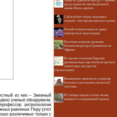
Люди из Джебель Ирхуд — ранние
представители эволюционной
линии Homo sapiens
Саблезубые тигры оказались
сильнее, чем предполагалось ранее
Полый позвоночник не давал
перегреться зауроподам
Растения помогли древним
бегемотам распространиться по
Африке
Во время освоения Евразии
кроманьонцы еще могли встречать
гигантских носорогов
эласмотериев
Вымирание мамонтов ускорили
болезни и патологии скелетной
системы
естный из них – Змеиный
В Сибири нашли голову волка,
жившего в ледниковый период
 давно ученые обнаружили,
профессор антропологии
ных равнинах Перу (этот
рошо различимые только с