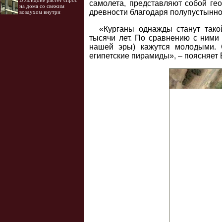
В Лондоне растёт спрос
самолета, представляют собой ге
на дома со свежим
древности благодаря полупустынно
воздухом внутри
«Курганы однажды станут тако
тысячи лет. По сравнению с ним
нашей эры) кажутся молодыми. 
египетские пирамиды», – поясняет