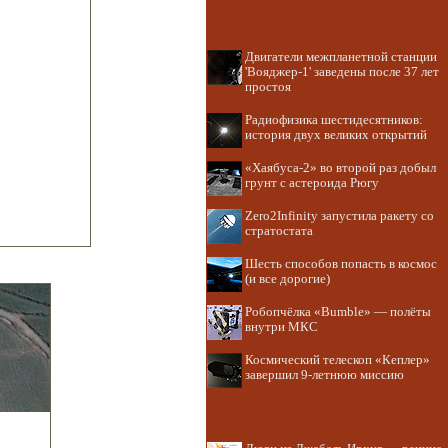
Двигатели межпланетной станции
'Вояджер-1' заведены после 37 лет
простоя
Радиофизика шестидесятников:
история двух великих открытий
«Хаябуса-2» во второй раз добыл
грунт с астероида Рюгу
Zero2Infinity запустила ракету со
стратостата
Шесть способов попасть в космос
(и все дорогие)
Робопчёлка «Bumble» — полёты
внутри МКС
Космический телескоп «Кеплер»
завершил 9-летнюю миссию