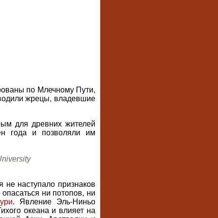
рованы по Млечному Пути,
оводили жрецы, владевшие
ым для древних жителей
н года и позволяли им
iversity
я не наступало признаков
 опасаться ни потопов, ни
ури
. Явление Эль-Ниньо
ихого океана и влияет на