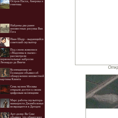
Остров Пасхи, Америка и
генетика
Найдены два ранее
неизвестных рисунка Ван
Гога
Иван Шадр - выдающийся
советский скульптор
Под слоем живописи
«Мадонны в скалах»
рассмотрели
первоначальные наброски
Леонардо да Винчи
Откр
Коллекционер из
Голландии объявил об
обнаружении неизвестной
картины Климта
Семь музеев Москвы
открыли доступ к своим
цифровым коллекциям
Марс работы скульптора-
маньериста Джамболоньи
возвращается в Дрезден
Арт-дилер Ян Сикс
объявил, что обнаружил