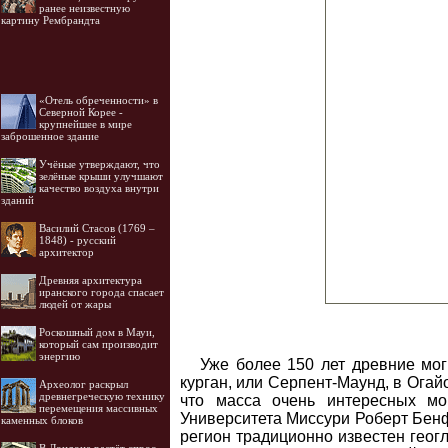
ранее неизвестную
картину Рембрандта
«Отель обреченности» в
Северной Корее -
крупнейшее в мире
заброшенное здание
Учёные утверждают, что
зелёные крыши улучшают
качество воздуха внутри
зданий
Василий Стасов (1769 –
1848) - русский
архитектор
Древняя архитектура
иранского города спасает
людей от жары
Роскошный дом в Мауи,
который сам производит
энергию
Уже более 150 лет древние мо
курган, или Серпент-Маунд, в Огай
Археолог раскрыл
древнегреческую технику
что масса очень интересных мо
перемещения массивных
Университета Миссури Роберт Бен
каменных блоков
регион традиционно известен геог