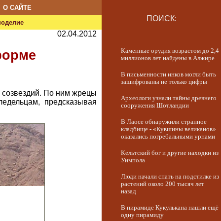
О САЙТЕ
ПОИСК:
ноделие
02.04.2012
Каменные орудия возрастом до 2,4
форме
миллионов лет найдены в Алжире
В письменности инков могли быть
зашифрованы не только цифры
 созвездий. По ним жрецы
Археологи узнали тайны древнего
ледельцам, предсказывая
сооружения Шотландии
В Лаосе обнаружили странное
кладбище - «Кувшины великанов»
оказались погребальными урнами
Кельтский бог и другие находки из
Уимпола
Люди начали спать на подстилке из
растений около 200 тысяч лет
назад
В пирамиде Кукулькана нашли ещё
одну пирамиду