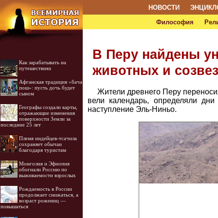
НОВОСТИ
ЭНЦИКЛ
Философия
Рел
В Перу найдены у
Как зарабатывать на
животных и созве
путешествиях
Афганская традиция «бача
пош»: пусть дочь будет
Жители древнего Перу переноси
сыном
вели календарь, определяли дни
Географы создали карты,
наступление Эль-Ниньо.
отражающие изменения
поверхности Земли за
последние 25 лет
Племя индейцев-тсачила
сохраняет обычаи
благодаря туристам
Монголия и Эфиопия
обогнали Россию по
выживаемости взрослых
Рождаемость в России
продолжает снижаться, а
возраст рожениц —
повышаться