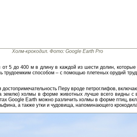
Холм-крокодил. Фото: Google Earth Pro
т 5 до 400 м в длину в каждой из шести долин, которые 
нь трудоемким способом – с помощью плетеных орудий труд
ая достопримечательность Перу вроде петроглифов, включа
а землю) холмы в форме животных лучше всего видны с в
тах Google Earth можно различить холмы в форме птиц, вкл
ьфина, а также утки и чудовища, напоминающего крокодила