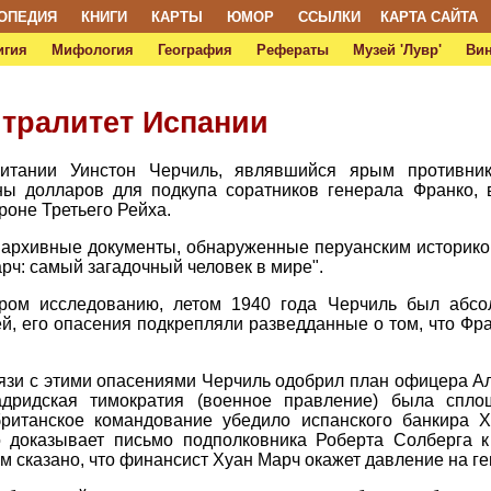
ОПЕДИЯ
КНИГИ
КАРТЫ
ЮМОР
ССЫЛКИ
КАРТА САЙТА
игия
Мифология
География
Рефераты
Музей 'Лувр'
Ви
йтралитет Испании
ритании Уинстон Черчиль, являвшийся ярым противник
ны долларов для подкупа соратников генерала Франко, 
роне Третьего Рейха.
 архивные документы, обнаруженные перуанским историко
арч: самый загадочный человек в мире".
ром исследованию, летом 1940 года Черчиль был абсол
й, его опасения подкрепляли разведданные о том, что Фр
вязи с этими опасениями Черчиль одобрил план офицера А
мадридская тимократия (военное правление) была спло
ританское командование убедило испанского банкира 
о доказывает письмо подполковника Роберта Солберга к
м сказано, что финансист Хуан Марч окажет давление на г