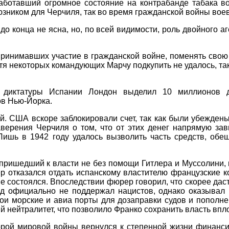
работавший огромное состояние на контрабанде табака 
зником для Черчиля, так во время гражданской войны воев
до конца не ясна, но, по всей видимости, роль двойного а
принимавших участие в гражданской войне, поменять свою 
отя некоторых командующих Марчу подкупить не удалось, та
 диктатуры Испании Лондон выделил 10 миллионов д
ов Нью-Йорка.
й. США вскоре заблокировали счет, так как были убеждены
аверения Черчиля о том, что от этих денег напрямую за
Лишь в 1942 году удалось вызволить часть средств, обе
пришедший к власти не без помощи Гитлера и Муссолини, в
р отказался отдать испанскому властителю французские 
е состоялся. Впоследствии фюрер говорил, что скорее даст
ид официально не поддержал нацистов, однако оказывал
ои морские и авиа порты для дозаправки судов и пополне
 нейтралитет, что позволило Франко сохранить власть вплот
рой мировой войны вернулся к степенной жизни финанси