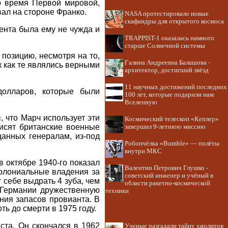
во время Первой мировой,
ал на стороне Франко.
NASA протестировало новые
скафандры для открытого космоса
гента была ему не чужда и
TRAPPIST-1 оказалась намного
старше Солнечной системы
позицию, несмотря на то,
Галина Андреевна Балашова -
к как те являлись верными
архитектор, достигший звёзд
11 научных достижений последних
олларов, которые были
100 лет, которые подарили нам
Вселенную
, что Марч использует эти
Космический телескоп «Кеплер»
висят британские военные
завершил 9-летнюю миссию
щанных генералам, из-под
Робопчёлка «Bumble» — полёты
внутри МКС
 октябре 1940-го показал
Валентин Петрович Глушко -
колониальные владения за
советский инженер и учёный в
 себе выдрать 4 зуба, чем
области ракетно-космической
 Германии дружественную
техники
ния запасов провианта. В
ь до смерти в 1975 году.
ста. Он скончался в 1962
Ученые разгадали тайну хиолитов