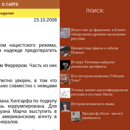
О САЙТЕ
ПОИСК:
ноделие
15.10.2008
Искусство до фараонов: в Египте
обнаружены древние наскальные
рисунки
ом нацистского режима,
Неизвестные факты о гибели
в надежде предотвратить
Помпеи
В озере Титикака найдены
м Феррером. Часть из них
доинкские артефакты
Кто построил комплекс Гёбекли-
ютно уверен, в том что
Тепе?
анко совместно с немцами
Ученые заново идентифицировали
рисунки в пустыне Наска
лана Хилгарфа по подкупу
История испанского языка
шь коррумпирована. Для
Хуана Марча выступить в
Предки футбола - как всё
 американскому агенту в
начиналось
енералов.