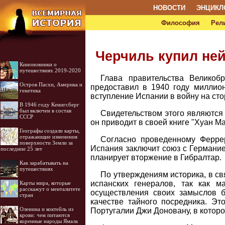
НОВОСТИ
ЭНЦИКЛ
Философия
Рел
Черчиль купил не
Киноновинки о
путешествиях 2019-2020
Глава правительства Великоб
Остров Пасхи, Америка и
предоставил в 1940 году миллио
генетика
вступление Испании в войну на сто
В 1946 году Кенигсберг
был включен в состав
Свидетельством этого являются
СССР
он приводит в своей книге "Хуан М
Географы создали карты,
отражающие изменения
Согласно проведенному Ферре
поверхности Земли за
Испания заключит союз с Германие
последние 25 лет
планирует вторжение в Гибралтар.
Как зарабатывать на
путешествиях
По утверждениям историка, в с
испанских генералов, так как 
Карты мира, которые
расскажут о менталитете
осуществления своих замыслов б
стран
качестве тайного посредника. Эт
Оленина и коктейль из
Португалии Джи Доновану, в которо
крови: чем питаются
коренные народы Ямала