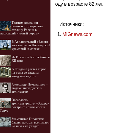
году в возрасте 82 лет.
Телеком-компании
Источники:
помогают превратить
столицу России в
настоящий «умный город»
MIGnews.com
В Архангельской области
восстановили Почезерский
храмовый комплекс
Из Италии в Боголюбово в
XII веке
В Лондоне растёт спрос
на дома со свежим
воздухом внутри
Александр Померанцев –
выдающийся русский
архитектор
Обладатель
архитектурного «Оскара»
построит новый мост в
Генуе
Знаменитая Пизанская
башня, которая все падает,
но никак не упадет