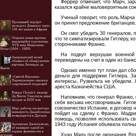
Феррер отмечает, что Марч, за
казался крайне маловероятным сою
Ученый говорит, что роль Марча 
Пропавший портрет
он принял предложение британцев.
молодого Диккенса через
150 лет нашли в Африке
Он смог убедить 30 генералов, 
Открыта новая картина
что те симпатизировали Гитлеру, х
выдающейся художницы
сторонниками Франко.
XVII века Микаэлины
Вотье (1604 – 1689)
На подкуп верхушки военной
Американский музей
переведены на счет в один из банк
объявил об обнаружении
картины Леонардо да
Винчи
Однако именно тут план дал сбо
деньги для поддержки Гитлера. З
«Святой Иероним»
Пармиджанино оказался
интересы, Рузвельта не убедили. 
современной подделкой
ареста Казначейства США.
Рекорд Christie's: шедевр
Да Винчи 'Спаситель мира'
Напомним, что генерал Франко, 
продан за $450 млн
себя весьма несговорчивым. Гитле
союзничество Испании, и договор н
Марс работы скульптора-
маньериста Джамболоньи
пойдет на сделку с Франко. Мадр
возвращается в Дрезден
помощь, позволяя использовать св
1943 году Испания объявила полный
Артемизии Джентилески,
её называют одной из
первых феминисток в
Хуан Марч после окончания Вто
истории