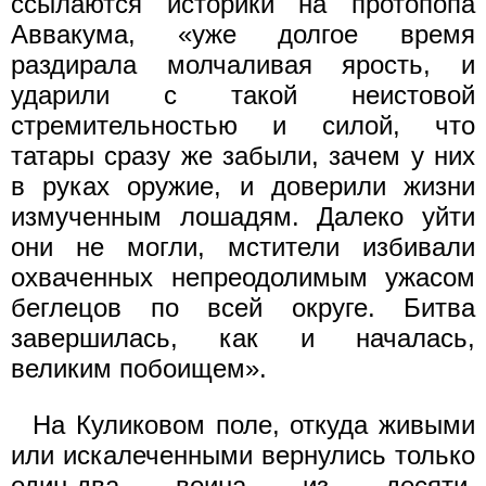
ссылаются историки на протопопа
Аввакума, «уже долгое время
раздирала молчаливая ярость, и
ударили с такой неистовой
стремительностью и силой, что
татары сразу же забыли, зачем у них
в руках оружие, и доверили жизни
измученным лошадям. Далеко уйти
они не могли, мстители избивали
охваченных непреодолимым ужасом
беглецов по всей округе. Битва
завершилась, как и началась,
великим побоищем».
На Куликовом поле, откуда живыми
или искалеченными вернулись только
один-два воина из десяти,