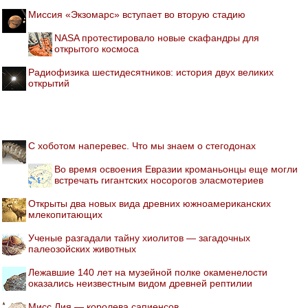
Миссия «Экзомарс» вступает во вторую стадию
NASA протестировало новые скафандры для
открытого космоса
Радиофизика шестидесятников: история двух великих
открытий
С хоботом наперевес. Что мы знаем о стегодонах
Во время освоения Евразии кроманьонцы еще могли
встречать гигантских носорогов эласмотериев
Открыты два новых вида древних южноамериканских
млекопитающих
Ученые разгадали тайну хиолитов — загадочных
палеозойских животных
Лежавшие 140 лет на музейной полке окаменелости
оказались неизвестным видом древней рептилии
Мисс Лия — королева сапиенсов