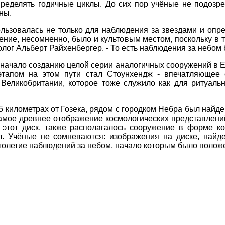
пределять годичные циклы. До сих пор учёные не подозре
ны.
ользовалась не только для наблюдения за звездами и опр
жение, несомненно, было и культовым местом, поскольку в
еолог Альберт Райхенбергер. - То есть наблюдения за небом
начало созданию целой серии аналогичных сооружений в Е
этапом на этом пути стал Стоунхендж - впечатляющее 
Великобритании, которое тоже служило как для ритуальн
 километрах от Гозека, рядом с городком Небра был найден
амое древнее отображение космологических представлени
 этот диск, также располагалось сооружение в форме ко
ет. Учёные не сомневаются: изображения на диске, найд
олетие наблюдений за небом, начало которым было положе