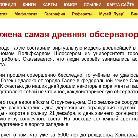
ОПЕДИЯ
КНИГИ
КАРТЫ
ЮМОР
ССЫЛКИ
КАРТА САЙТА
игия
Мифология
География
Рефераты
Музей 'Лувр'
Ви
ужена самая древняя обсервато
ороде Галле составили виртуальную модель древнейшей в
ономом Вольфхардом Шлоссером из университета горо
работы. Оказывается, что люди всерьёз занимались а
та.
рии прошли совершенно бесследно, то учёным не удалось
Гозек недалеко от города Галле в федеральной земле Са
 К счастью, до наших дней дошли некоторые фрагменты пам
дставляет собой не что иное, как доисторическую обсерват
его года европейским Стоунхенджем. Это земляное соору
где располагались два деревянных ограждения круглой
 - ворота к солнцу. 21 декабря, в день зимнего солнцест
ю игру солнечного света. На восходе солнечный свет по
редственно в ворота западные.
твует о том, что уже за 5000 лет до рождества Христов