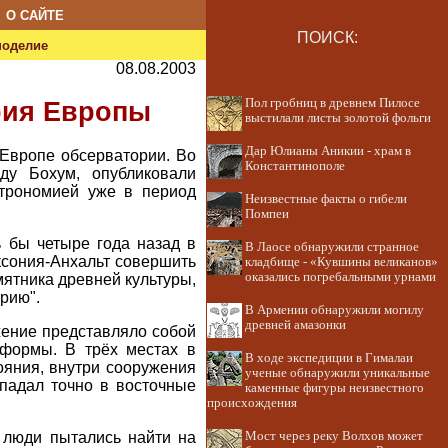
О САЙТЕ
ПОИСК:
ноделие
08.08.2003
Пол гробниц в древнем Пилосе
рия Европы
выстилали листы золотой фольги
Дар Юлианы Аникии - храм в
 Европе обсерватории. Во
Константинополе
ду Бохум, опубликовали
строномией уже в период
Неизвестные факты о гибели
Помпеи
 бы четыре года назад в
В Лаосе обнаружили странное
ксония-Анхальт совершить
кладбище - «Кувшины великанов»
оказались погребальными урнами
ятника древней культуры,
орию".
В Армении обнаружили могилу
древней амазонки
жение представляло собой
 формы. В трёх местах в
В ходе экспедиции в Гималаи
ояния, внутри сооружения
ученые обнаружили уникальные
падал точно в восточные
каменные фигуры неизвестного
происхождения
а люди пытались найти на
Мост через реку Волхов может