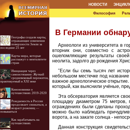
НОВОСТИ
ЭНЦИКЛ
Философия
Рел
В Германии обнар
Географы создали карты,
отражающие изменения
поверхности Земли за
Археологи из университета в г
последние 25 лет
вторник они, совместно с астр
ошеломляющие результаты своей 
Карты мира, которые
расскажут о менталитете
неолита, задолго до рождения Хрис
стран
"Если бы семь тысяч лет исто
Инициация через
самоистязание: Жуткий
небольшом местечке под название 
средневековый пережиток,
важное археологическое открытие.
практикуемый в XXI веке
который, как выяснили учёные, пре
Киноновинки о
путешествиях 2019-2020
Эта обсерватория является сво
площадку диаметром 75 метров, 
Рождаемость в России
продолжает снижаться, а
ограждениях были сделаны проходы
возраст рожениц —
можно было наблюдать причудливу
повышаться
ворота, а на закате солнца - непос
Как зарабатывать на
путешествиях
Данная конструкция свидетельс