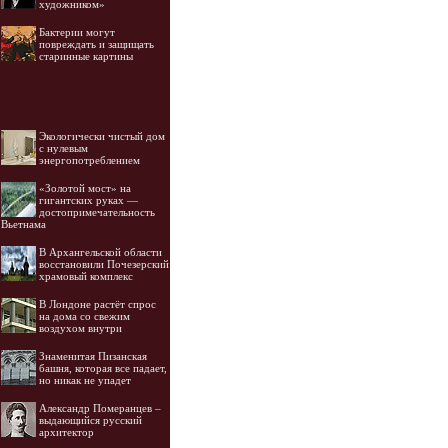
художником»
Бактерии могут
повреждать и защищать
старинные картины
Экологически чистый дом
с нулевым
энергопотреблением
«Золотой мост» на
гигантских руках —
достопримечательность
Вьетнама
В Архангельской области
восстановили Почезерский
храмовый комплекс
В Лондоне растёт спрос
на дома со свежим
воздухом внутри
Знаменитая Пизанская
башня, которая все падает,
но никак не упадет
Александр Померанцев –
выдающийся русский
архитектор