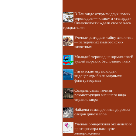
В Таиланде открыли двух новых
тероподов — «льва» и «гепарда».
Окаменелости ждали своего часа
тридцать лет
Ученые разгадали тайну хиолитов
— загадочных палеозойских
животных
Молодой теропод накормил своей
тушей морских беспозвоночных
Гигантские наутилоидеи
эндоцериды были мирными
фильтраторами
Создана самая точная
реконструкция внешнего вида
тираннозавра
Найдена самая длинная дорожка
следов динозавров
Ученые обнаружили окаменелого
проторозавра накануне
живорождения