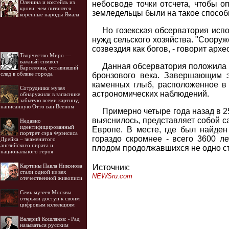
Оленина и коктейль из
небосводе точки отсчета, чтобы о
крови: чем питаются
земледельцы были на такое способ
коренные народы Ямала
Но гозекская обсерватория исп
нужд сельского хозяйства. "Соору
созвездия как богов, - говорит арх
Творчество Миро —
важный символ
Данная обсерватория положила 
Барселоны, оставивший
след в облике города
бронзового века. Завершающим 
каменных глыб, расположенное в 
Cотрудники музея
астрономических наблюдений.
обнаружили в запаснике
забытую всеми картину,
написанную Отто ван Вееном
Примерно четыре года назад в 25
выяснилось, представляет собой с
Недавно
идентифицированный
Европе. В месте, где был найден
портрет сэра Фрэнсиса
гораздо скромнее - всего 3600 л
Дрейка – знаменитого
английского пирата и
плодом продолжавшихся не одно ст
национального героя
Картины Павла Никонова
Источник:
стали одной из вех
NEWSru.com
отечественной живописи
Семь музеев Москвы
открыли доступ к своим
цифровым коллекциям
Валерий Кошляков: «Рад
называться русским