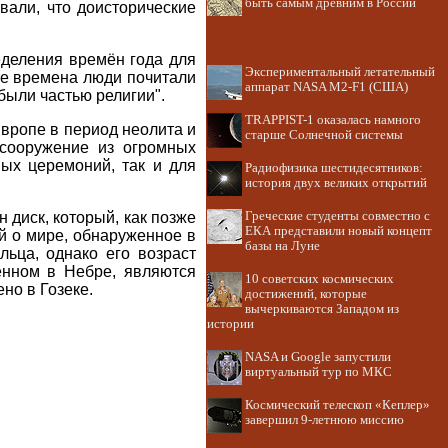
быть самым древним в России
вали, что доисторические
еделения времён года для
Экспериментальный летательный
 те времена люди почитали
аппарат NASA M2-F1 (США)
 были частью религии".
TRAPPIST-1 оказалась намного
вропе в период неолита и
старше Солнечной системы
сооружение из огромных
ых церемоний, так и для
Радиофизика шестидесятников:
история двух великих открытий
 диск, который, как позже
Греческие студенты совместно с
ЕКА представили новый концепт
й о мире, обнаруженное в
базы на Луне
льца, однако его возраст
енном в Небре, являются
10 советских космических
но в Гозеке.
достижений, которые
вычеркиваются Западом из
истории
NASA и Google запустили
виртуальный тур по МКС
Космический телескоп «Кеплер»
завершил 9-летнюю миссию