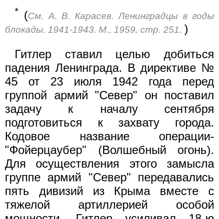
*
(
См. А. В. Карасев. Ленинградцы в годы
)
блокады. 1941-1943. М., 1959, стр. 251.
Гитлер ставил целью добиться
падения Ленинграда. В директиве №
45 от 23 июля 1942 года перед
группой армий "Север" он поставил
задачу к началу сентября
подготовиться к захвату города.
Кодовое название операции-
"Фойерцаубер" (Волшебный огонь).
Для осуществления этого замысла
группе армий "Север" передавались
пять дивизий из Крыма вместе с
тяжелой артиллерией особой
мощности. Гитлер усиливал 18-ю