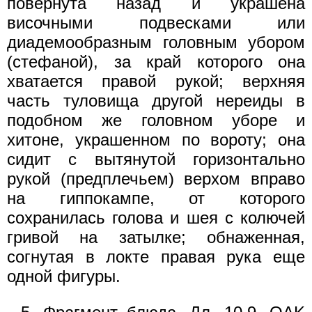
повернута назад и украшена
височными подвесками или
диадемообразным головным убором
(стефаной), за край которого она
хватается правой рукой; верхняя
часть туловища другой нереиды в
подобном же головном уборе и
хитоне, украшенном по вороту; она
сидит с вытянутой горизонтально
рукой (предплечьем) верхом вправо
на гиппокампе, от которого
сохранилась голова и шея с колючей
гривой на затылке; обнаженная,
согнутая в локте правая рука еще
одной фигуры.