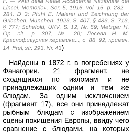
F. — «Atti della Reale Accademia Nazionale dei
Lincei. Memorie». Ser. 5, 1916, vol. 15, p. 282—
284, D 3; Pfuhl E. Malerei und Zeichnung der
Griechen. Munchen. 1923, S. 407, § 433, S. 713,
§ 777; Schefold, UKV, S. 12, Nr. 59; Metzger H.
Op. cit., p. 307, № 20; Лосeвa H. M.
Краснофигурная керамика..., с. 88, 92, примеч.
)
14. Frel, str. 293, Nr. 43
Найдены в 1872 г. в погребениях у
Фанагории. 21 фрагмент, не
сходящихся по изломам и не
принадлежащих одним и тем же
блюдам. За одним исключением
(фрагмент 17), все они принадлежат
рыбным блюдам с изображением
сцены похищения Европы, ввиду чего
сравнение с блюдами, на которых