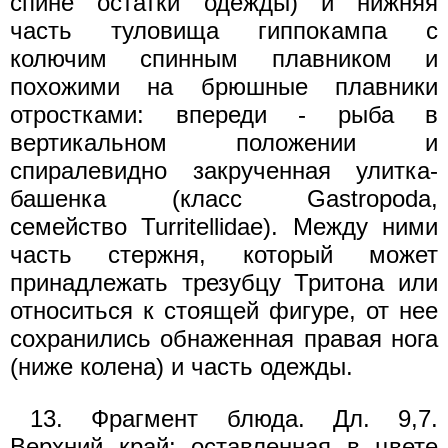
спине остатки одежды) и нижняя
часть туловища гиппокампа с
колючим спинным плавником и
похожими на брюшные плавники
отростками: впереди - рыба в
вертикальном положении и
спиралевидно закрученная улитка-
башенка (класс Gastropoda,
семейство Turritellidae). Между ними
часть стержня, который может
принадлежать трезубцу Тритона или
относиться к стоящей фигуре, от нее
сохранились обнаженная правая нога
(ниже колена) и часть одежды.
13. Фрагмент блюда. Дл. 9,7.
Верхний край: оставленная в цвете