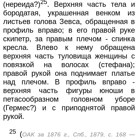
25
(нереида?)
. Верхняя часть тела и
бородатая, украшенная венком из
листьев голова Зевса, обращенная в
профиль вправо; в его правой руке
скипетр, за правым плечом - спинка
кресла. Влево к нему обращена
верхняя часть туловища женщины с
повязкой на волосах (стефана);
правой рукой она поднимает платье
над плечом. В профиль вправо -
верхняя часть фигуры юноши в
петасообразном головном уборе
(Гермес?) и с приподнятой правой
рукой.
25
(
OAK за 1876 г., Спб., 1879, с. 168 —