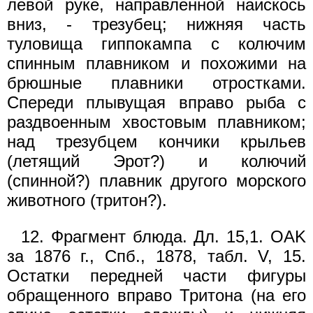
левой руке, направленной наискось
вниз, - трезубец; нижняя часть
туловища гиппокампа с колючим
спинным плавником и похожими на
брюшные плавники отростками.
Спереди плывущая вправо рыба с
раздвоенным хвостовым плавником;
над трезубцем кончики крыльев
(летящий Эрот?) и колючий
(спинной?) плавник другого морского
животного (тритон?).
12. Фрагмент блюда. Дл. 15,1. OAK
за 1876 г., Спб., 1878, табл. V, 15.
Остатки передней части фигуры
обращенного вправо Тритона (на его