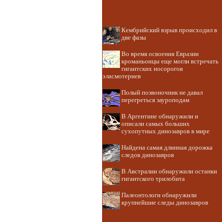
Кембрийский взрыв происходил в
две фазы
Во время освоения Евразии
кроманьонцы еще могли встречать
гигантских носорогов
эласмотериев
Полый позвоночник не давал
перегреться зауроподам
В Аргентине обнаружили и
описали самых больших
сухопутных динозавров в мире
Найдена самая длинная дорожка
следов динозавров
В Австралии обнаружили останки
гигантского трилобита
Палеонтологи обнаружили
крупнейшие следы динозавров