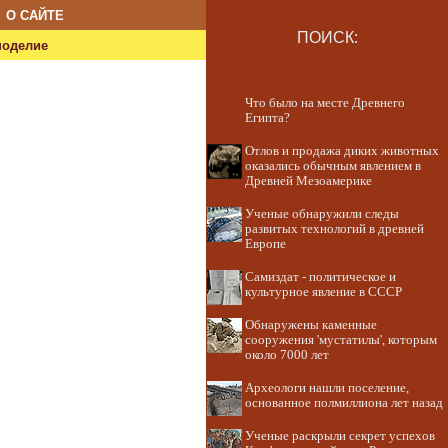
О САЙТЕ
ПОИСК:
ноделие
Что было на месте Древнего
Египта?
Отлов и продажа диких животных
оказались обычным явлением в
Древней Мезоамерике
Ученые обнаружили следы
развитых технологий в древней
Европе
Самиздат - политическое и
культурное явление в СССР
Обнаружены каменные
сооружения 'мустатилы', которым
около 7000 лет
Археологи нашли поселение,
основанное полмиллиона лет назад
Ученые раскрыли секрет успехов