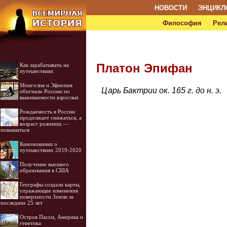
НОВОСТИ
ЭНЦИКЛ
Философия
Рел
Платон Эпифан
Как зарабатывать на
путешествиях
Монголия и Эфиопия
Царь Бактрии ок. 165 г. до н. э.
обогнали Россию по
выживаемости взрослых
Рождаемость в России
продолжает снижаться, а
возраст рожениц —
повышаться
Киноновинки о
путешествиях 2019-2020
Получение высшего
образования в США
Географы создали карты,
отражающие изменения
поверхности Земли за
последние 25 лет
Остров Пасхи, Америка и
генетика