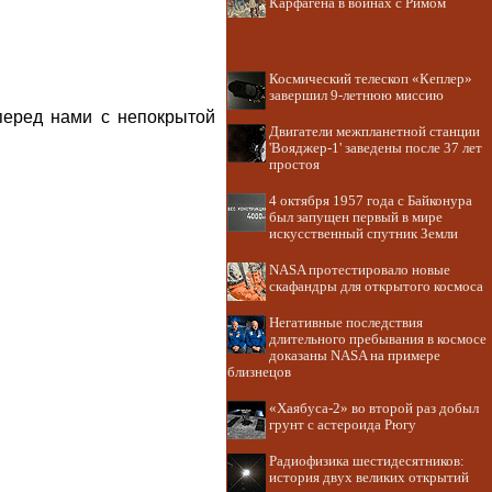
Карфагена в войнах с Римом
Космический телескоп «Кеплер»
завершил 9-летнюю миссию
перед нами с непокрытой
Двигатели межпланетной станции
'Вояджер-1' заведены после 37 лет
простоя
4 октября 1957 года с Байконура
был запущен первый в мире
искусственный спутник Земли
NASA протестировало новые
скафандры для открытого космоса
Негативные последствия
длительного пребывания в космосе
доказаны NASA на примере
близнецов
«Хаябуса-2» во второй раз добыл
грунт с астероида Рюгу
Радиофизика шестидесятников:
история двух великих открытий