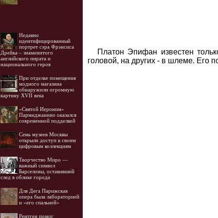
Недавно
идентифицированный
портрет сэра Фрэнсиса
Платон Эпифан известен тольк
Дрейка – знаменитого
английского пирата и
головой, на других - в шлеме. Его 
национального героя
При отделке помещения
модного магазина
обнаружили огромную
картину XVII века
«Святой Иероним»
Пармиджанино оказался
современной подделкой
Семь музеев Москвы
открыли доступ к своим
цифровым коллекциям
Творчество Миро —
важный символ
Барселоны, оставивший
след в облике города
Для Дега Парижская
опера была лабораторией
и «его спальней»
Рентген помог