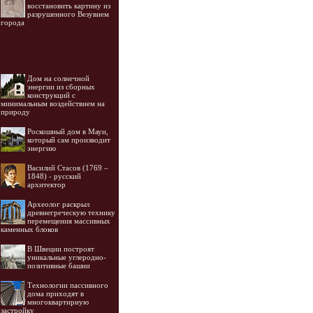
восстановить картину из
разрушенного Везувием
города
Дом на солнечной
энергии из сборных
конструкций с
минимальным воздействием на
природу
Роскошный дом в Мауи,
который сам производит
энергию
Василий Стасов (1769 –
1848) - русский
архитектор
Археолог раскрыл
древнегреческую технику
перемещения массивных
каменных блоков
В Швеции построят
уникальные углеродно-
позитивные башни
Технологии пассивного
дома приходят в
многоквартирную
застройку