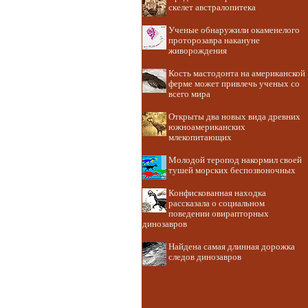
скелет австралопитека
Ученые обнаружили окаменелого
проторозавра накануне
живорождения
Кость мастодонта на американской
ферме может привлечь ученых со
всего мира
Открыты два новых вида древних
южноамериканских
млекопитающих
Молодой теропод накормил своей
тушей морских беспозвоночных
Конфискованная находка
рассказала о социальном
поведении овирапторных
динозавров
Найдена самая длинная дорожка
следов динозавров