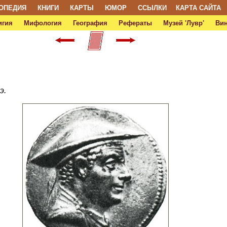
ОПЕДИЯ
КНИГИ
КАРТЫ
ЮМОР
ССЫЛКИ
КАРТА САЙТА
игия
Мифология
География
Рефераты
Музей 'Лувр'
Ви
э.