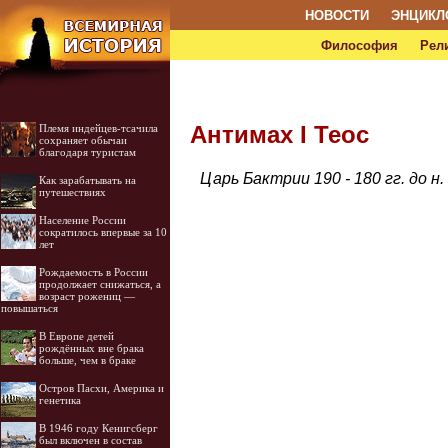
НОВОСТИ
ЭНЦИКЛ
Философия
Рел
Антимах I Теос
Племя индейцев-тсачила
сохраняет обычаи
благодаря туристам
Царь Бактрии 190 - 180 гг. до н. 
Как зарабатывать на
путешествиях
Население России
сократилось впервые за 10
лет
Рождаемость в России
продолжает снижаться, а
возраст рожениц —
повышаться
В Европе детей
рождённых вне брака
больше, чем в браке
Остров Пасхи, Америка и
генетика
В 1946 году Кенигсберг
был включен в состав