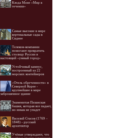
Клода Моне «Мир в
течении»
Самые высокие в мире
вертикальные сады в
Сиднее
Телеком-компании
помогают превратить
столицу России в
настоящий «умный город»
Устойчивый кампус,
построенный из 22
морских контейнеров
«Отель обреченности» в
Северной Корее -
крупнейшее в мире
заброшенное здание
Знаменитая Пизанская
башня, которая все падает,
но никак не упадет
Василий Стасов (1769 –
1848) - русский
архитектор
Учёные утверждают, что