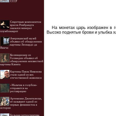
СССР
Секретным компонентом
красок Рембрандта
На монетах царь изображен в г
оказался минерал
плумбонакрит
Высоко поднятые брови и улыбка ха
Американский музей
объявил об обнаружении
картины Леонардо да
Винчи
Коллекционер из
Голландии объявил об
обнаружении неизвестной
картины Климта
Картины Павла Никонова
стали одной из вех
отечественной живописи
«Мальчик в голубом»
отправится на
реставрацию
Артемизии Джентилески,
её называют одной из
первых феминисток в
истории
Большая ретроспектива