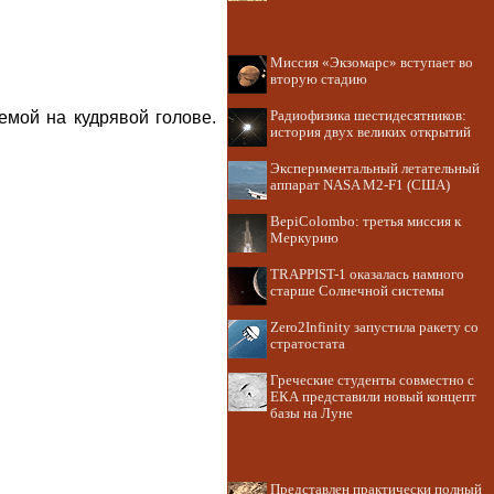
Миссия «Экзомарс» вступает во
вторую стадию
емой на кудрявой голове.
Радиофизика шестидесятников:
история двух великих открытий
Экспериментальный летательный
аппарат NASA M2-F1 (США)
BepiColombo: третья миссия к
Меркурию
TRAPPIST-1 оказалась намного
старше Солнечной системы
Zero2Infinity запустила ракету со
стратостата
Греческие студенты совместно с
ЕКА представили новый концепт
базы на Луне
Представлен практически полный