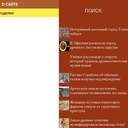
О САЙТЕ
ПОИСК:
ноделие
Потерянный античный город Тенея
найден
В Эфиопии раскопали город
древнего Аксумского царства
Учёные рассказали о секрете,
который хранила древнеегипетская
мумия кошки
Рассказ Страбона об обычаях
галлов получил подтверждение
Археологи нашли поселение,
основанное полмиллиона лет назад
Женщина из семьи египетского
фараона умерла от сердечного
приступа
Зачем древние египтяне
мумифицировали миллионы птиц?