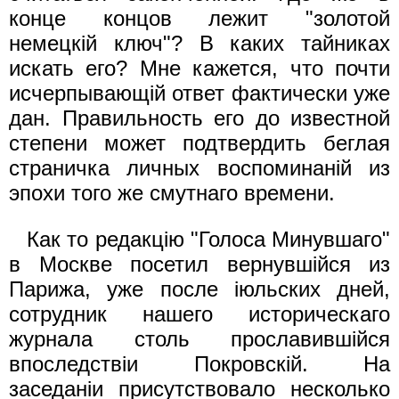
конце концов лежит "золотой
немецкiй ключ"? В каких тайниках
искать его? Мне кажется, что почти
исчерпывающiй ответ фактически уже
дан. Правильность его до известной
степени может подтвердить беглая
страничка личных воспоминанiй из
эпохи того же смутнаго времени.
Как то редакцiю "Голоса Минувшаго"
в Москве посетил вернувшiйся из
Парижа, уже после iюльских дней,
сотрудник нашего историческаго
журнала столь прославившiйся
впоследствiи Покровскiй. На
заседанiи присутствовало несколько