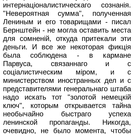
интернацiоналистическаго coзнанiя.
"Невероятная сумма", полученная
Лениным и его товарищами - писал
Бернштейн - не могла оставить места
для сомненiй, откуда притекали эти
деньги. И все же некоторая фикцiя
была соблюдена - в кармане
Парвуса, связаннаго и с
соцiалистическим мiром, и с
министерством иностранных дел и с
представителями генеральнаго штаба
надо искать тот "золотой немецкiй
ключ", которым открывается тайна
необычайно быстраго успеxa
ленинской пропаганды. Никогда,
очевидно, не было момента, чтобы