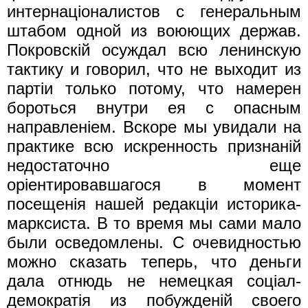
интернацiоналистов с генеральным
штабом одной из воюющих держав.
Покровскiй осуждал всю ленинскую
тактику и говорил, что не выходит из
партiи только потому, что намерен
бороться внутри ея с опасным
направленiем. Вскоре мы увидали на
практике всю искренность признанiй
недостаточно еще
орiентировавшагося в момент
посещенiя нашей редакцiи историка-
марксиста. В то время мы сами мало
были осведомлены. С очевидностью
можно сказать теперь, что деньги
дала отнюдь не немецкая соцiал-
демократiя из побужденiй своего