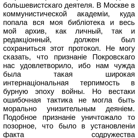
большевистскаго деятеля. В Москве в
коммунистической академiи, куда
попала вся моя библiотека и весь
мой архив, как личный, так и
редакцiонный, должен был
сохраниться этот протокол. Не могу
сказать, что признанiе Покровскаго
нас удовлетворило, ибо нам чужда
была такая широкая
интернацiональная терпимость в
бурную эпоху войны. Но вестаки
ошибочная тактика не могла быть
морально унизительным деянiем.
Подобное признанiе уничтожало то
позорное, что было в установленiи
факта содружества