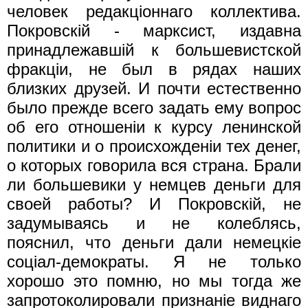
человек редакцiоннаго коллектива.
Покровскiй - марксист, издавна
принадлежавшiй к большевистской
фракцiи, не был в рядах наших
близких друзей. И почти естественно
было прежде всего задать ему вопрос
об его отношенiи к курсу ленинской
политики и о происхожденiи тех денег,
о которых говорила вся страна. Брали
ли большевики у немцев деньги для
своей работы? И Покровскiй, не
задумываясь и не колеблясь,
пояснил, что деньги дали немецкiе
соцiал-демократы. Я не только
хорошо это помню, но мы тогда же
запротоколировали признанiе виднаго