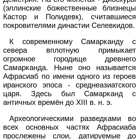
(эллинские божественные близнецы
Кастор и Полидевк), считавшиеся
покровителями династии Селевкидов.
К современному Самарканду с
севера вплотную примыкает
огромное городище древнего
Самарканда. Ныне оно называется
Афрасиаб по имени одного из героев
иранского эпоса - среднеазиатского
царя. Здесь был Самарканд с
античных времён до XIII в. н. э.
Археологическими разведками во
всех основных частях Афрасиаба
прослежены слои, датируемые до