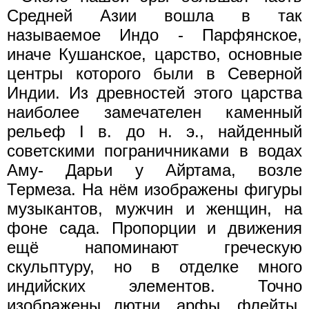
Средней Азии вошла в так
называемое Индо - Парфянское,
иначе Кушанское, царство, основные
центры которого были в Северной
Индии. Из древностей этого царства
наиболее замечателен каменный
рельеф I в. до н. э., найденный
советскими пограничниками в водах
Аму- Дарьи у Айртама, возле
Термеза. На нём изображены фигуры
музыкантов, мужчин и женщин, на
фоне сада. Пропорции и движения
ещё напоминают греческую
скульптуру, но в отделке много
индийских элементов. Точно
изображены лютни, арфы, флейты,