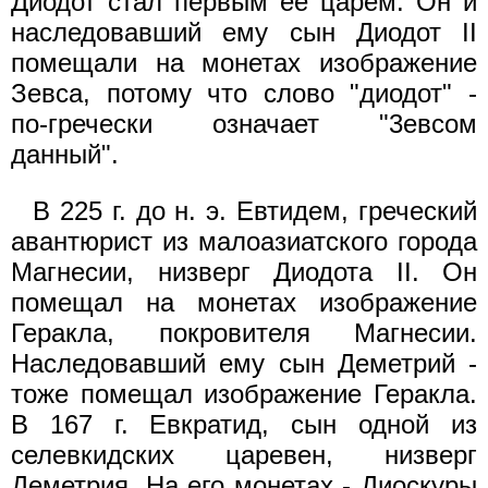
Диодот стал первым её царём. Он и
наследовавший ему сын Диодот II
помещали на монетах изображение
Зевса, потому что слово "диодот" -
по-гречески означает "3eвсом
данный".
В 225 г. до н. э. Евтидем, греческий
авантюрист из малоазиатского города
Магнесии, низверг Диодота II. Он
помещал на монетах изображение
Геракла, покровителя Магнесии.
Наследовавший ему сын Деметрий -
тоже помещал изображение Геракла.
В 167 г. Евкратид, сын одной из
селевкидских царевен, низверг
Деметрия. На его монетах - Диоскуры