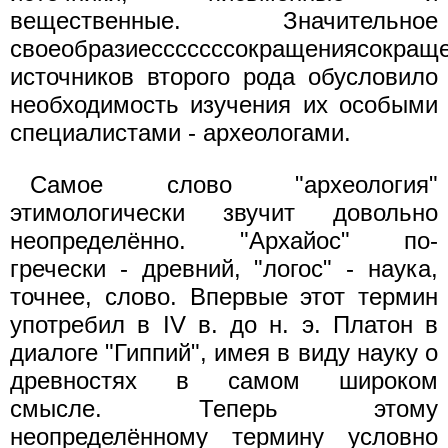
вещественные. Значительное
своеобразиесссссссокращениясокращ
источников второго рода обусловило
необходимость изучения их особыми
специалистами - археологами.
Самое слово "археология"
этимологически звучит довольно
неопределённо. "Архайос" по-
гречески - древний, "логос" - наука,
точнее, слово. Впервые этот термин
употребил в IV в. до н. э. Платон в
диалоге "Гиппий", имея в виду науку о
древностях в самом широком
смысле. Теперь этому
неопределённому термину условно