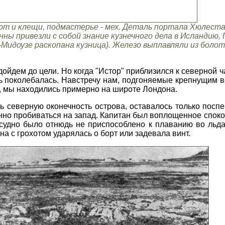
от и клещи, подмастерье - мех. Деталь портала Хюлеста
анны привезли с собой знание кузнечного дела в Исландию
-Мидоузе раскопана кузница). Железо выплавляли из боло
дойдем до цели. Но когда "Истор" приблизился к северной 
 поколебалась. Навстречу нам, подгоняемые крепнущим в
, мы находились примерно на широте Лондона.
ь северную оконечность острова, оставалось только поспе
енно пробиваться на запад. Капитан был воплощенное споко
 судно было отнюдь не приспособлено к плаванию во льд
на с грохотом ударялась о борт или задевала винт.