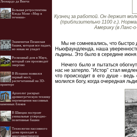
Леонардо да Винчи
Большая ретроспектива
Клода Моне «Мир в
Кузнец за работой. Он держит мол
течении»
(приблизительно 1100 г.). Норм
Америку (в Ланс-о
Знаменитая Пизанская
Мы не сомневались, что быстро 
башня, которая все падает,
Ньюфаундленда, наша уверенность
но никак не упадет
льдины. Это было в середине июня
Роскошный дом в Мауи,
который сам производит
Нечего было и пытаться обогнут
энергию
нас не затерло. "Истор" стал медл
В Испании появился
что происходит в его душе - ведь
первый мост,
молился богу, когда очередная льди
распечатанный на 3D-
принтере
Археолог раскрыл
древнегреческую технику
перемещения массивных
каменных блоков
В Швеции построят
уникальные углеродно-
позитивные башни
Технологии пассивного
дома приходят в
многоквартирную