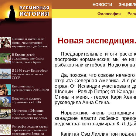
НОВОСТИ
ЭНЦИКЛ
Философия
Рел
Новая экспедиция
Оленина и коктейль из
крови: чем питаются
коренные народы Ямала
Предварительные итоги раскоп
В Европе детей
рождённых вне брака
постройки норманнские; мы не наш
больше, чем в браке
рыбаков или китобоев. Но до конца
В 1946 году Кенигсберг
был включен в состав
Да, похоже, что совсем немного 
СССР
открыта Северная Америка. И я ре
стран. От Исландии участвовали д
Киноновинки о
путешествиях 2019-2020
Швеции - Рольф Петре; от Канады 
Стины и меня, - геолог Кари Хенн
Получение высшего
руководила Анна Стина.
образования в США
Монголия и Эфиопия
Норвежские члены экспедиции 
обогнали Россию по
канадские власти любезно предо
выживаемости взрослых
ведомства- контр-адмирал К. Л. Да
Географы создали карты,
отражающие изменения
Капитан Сэм Лиллингтон поднялс
поверхности Земли за