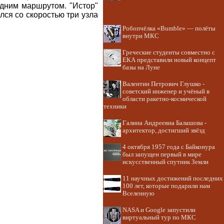
одним маршрутом. "Истор"
лся со скоростью три узла
Робопчёлка «Bumble» — полёты
внутри МКС
Греческие студенты совместно с
ЕКА представили новый концепт
базы на Луне
Валентин Петрович Глушко -
советский инженер и учёный в
области ракетно-космической
техники
Галина Андреевна Балашова -
архитектор, достигший звёзд
4 октября 1957 года с Байконура
был запущен первый в мире
искусственный спутник Земли
11 научных достижений последних
100 лет, которые подарили нам
Вселенную
NASA и Google запустили
виртуальный тур по МКС