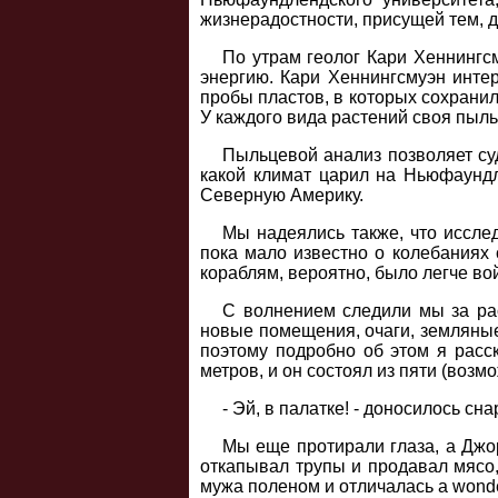
жизнерадостности, присущей тем, д
По утрам геолог Кари Хеннингсм
энергию. Кари Хеннингсмуэн интер
пробы пластов, в которых сохрани
У каждого вида растений своя пыль
Пыльцевой анализ позволяет суд
какой климат царил на Ньюфаундл
Северную Америку.
Мы надеялись также, что иссле
пока мало известно о колебаниях
кораблям, вероятно, было легче вой
С волнением следили мы за ра
новые помещения, очаги, земляные
поэтому подробно об этом я расс
метров, и он состоял из пяти (воз
- Эй, в палатке! - доносилось с
Мы еще протирали глаза, а Джо
откапывал трупы и продавал мясо,
мужа поленом и отличалась a wonde