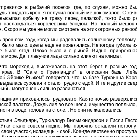
тправился в рыбачий поселок, где, по слухам, можно б
будь тридцать крон, я получил полный мешок омаров. С жи
 высыпал добычу на траву перед палаткой, то-то было р
м наслаждаться королевским блюдом. Но полный мешок о
. Скоро мы уже не могли смотреть на этих огромных ракоо
в прошлом году, когда мы радовались солнечному теплому 
в было мало, цветы еще не появлялись. Непогода губила и
е было ягод. Плохо было и с рыбой. Видно, прибрежная
 в море. Да, плавучие льды сильно влияют на климат.
 что мореходы, высаживаясь на этот берег в разные го
 крае. В "Саге о Гренландии" в описании базы Лейв
об Эйрике Рыжем" говорится, что на базе Турфинна Карлс
выдалась суровая и стало трудно с едой. И те и другие с
 рыбы могут очень сильно различаться.
нщинам приходилось трудновато. Как-то ночью разверзлис
нской палатке. Дождь лил во все щели, имущество поплыло
 ноги в воде, голова на столе... Но они не жаловались.
стьян Эльдъярн, Тур-халлур Вильмюндарсон и Гисли Гестс
Утки стало совсем людно. Мы нарочно оставили нетрону
 свой участок, исландцы - свой. Кое-где явственно проступ
не было видно, но расположение участка позволяло надеятьс