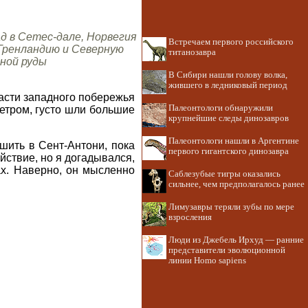
д в Сетес-дале, Норвегия
Встречаем первого российского
, Гренландию и Северную
титанозавра
тной руды
В Сибири нашли голову волка,
жившего в ледниковый период
части западного побережья
Палеонтологи обнаружили
етром, густо шли большие
крупнейшие следы динозавров
Палеонтологи нашли в Аргентине
шить в Сент-Антони, пока
первого гигантского динозавра
йствие, но я догадывался,
ах. Наверно, он мысленно
Саблезубые тигры оказались
сильнее, чем предполагалось ранее
Лимузавры теряли зубы по мере
взросления
Люди из Джебель Ирхуд — ранние
представители эволюционной
линии Homo sapiens