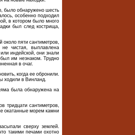
рю, было обнаружено шесть
алось, особенно подходил
лой, в котором было много
адки был след кострища,
й около пяти сантиметров,
 не чистая, выплавлена
или индейской, они знали
был им незнаком. Трудно
ненная в очаг.
овить, когда ее обронили.
ны ходили в Винланд.
е яма была обнаружена на
ов тридцати сантиметров,
кже окатанные морем камни
засыпали сверху землей.
что такими печами охотно