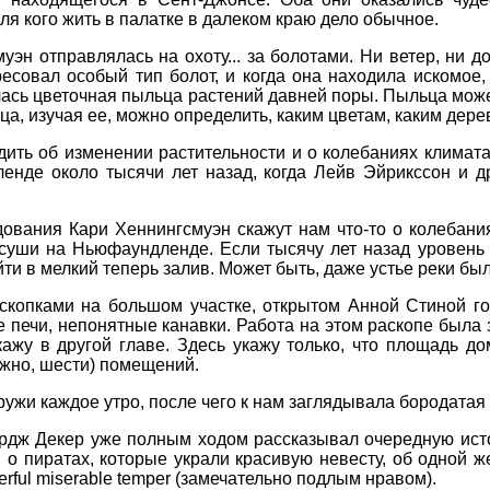
ля кого жить в палатке в далеком краю дело обычное.
уэн отправлялась на охоту... за болотами. Ни ветер, ни д
есовал особый тип болот, и когда она находила искомое
лась цветочная пыльца растений давней поры. Пыльца може
ца, изучая ее, можно определить, каким цветам, каким дер
ить об изменении растительности и о колебаниях климата
енде около тысячи лет назад, когда Лейв Эйрикссон и д
дования Кари Хеннингсмуэн скажут нам что-то о колебани
 суши на Ньюфаундленде. Если тысячу лет назад уровень
ти в мелкий теперь залив. Может быть, даже устье реки был
скопками на большом участке, открытом Анной Стиной г
 печи, непонятные канавки. Работа на этом раскопе была 
кажу в другой главе. Здесь укажу только, что площадь 
можно, шести) помещений.
наружи каждое утро, после чего к нам заглядывала бородата
рдж Декер уже полным ходом рассказывал очередную ист
 о пиратах, которые украли красивую невесту, об одной ж
rful miserable temper (замечательно подлым нравом).