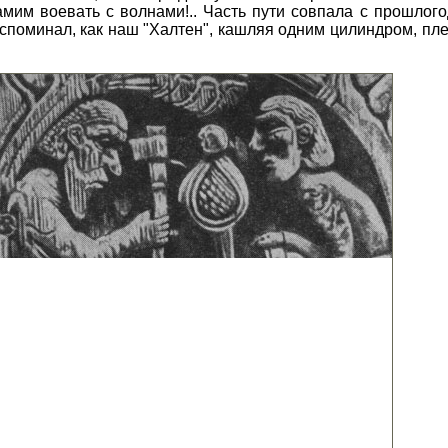
амим воевать с волнами!.. Часть пути совпала с прошлог
вспоминал, как наш "Халтен", кашляя одним цилиндром, пле