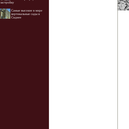
застройку
Самые высокие в мире
вертикальные сады в
Сиднее