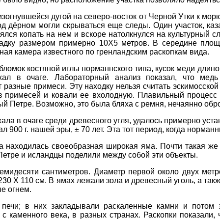
изогнувшейся дугой на северо-восток от Черной Утки к мо
д дёрном могли скрываться еще следы. Один участок, каз
ялся копать на нем и вскоре натолкнулся на культурный с
щадку размером примерно 10X5 метров. В середине площ
ная камера известного по гренландским раскопкам вида.
бломок костяной иглы норманнского типа, кусок меди длино
ал в очаге. Лабораторный анализ показал, что медь
разные примеси. Эту находку нельзя считать эскимосской 
з примесей и ковали ее вхолодную. Плавильный процесс 
ый Петре. Возможно, это была бляха с ремня, нечаянно обро
ла в очаге среди древесного угля, удалось примерно устан
 900 г. нашей эры, ± 70 лет. Эта тот период, когда норман
а находилась своеобразная широкая яма. Почти такая ж
 Петре и исландцы поделили между собой эти объекты.
емидесяти сантиметров. Диаметр первой около двух метр
-230 X 110 см. В ямах лежали зола и древесный уголь, а та
е огнем.
печи; в них закладывали раскаленные камни и потом 
с каменного века, в разных странах. Раскопки показали, 