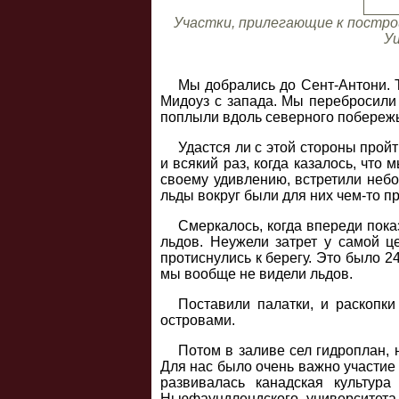
Участки, прилегающие к построй
Уи
Мы добрались до Сент-Антони. Т
Мидоуз с запада. Мы перебросили 
поплыли вдоль северного побережь
Удастся ли с этой стороны прой
и всякий раз, когда казалось, чт
своему удивлению, встретили небо
льды вокруг были для них чем-то п
Смеркалось, когда впереди пока
льдов. Неужели затрет у самой ц
протиснулись к берегу. Это было 2
мы вообще не видели льдов.
Поставили палатки, и раскопки
островами.
Потом в заливе сел гидроплан, 
Для нас было очень важно участие 
развивалась канадская культур
Ньюфаундлендского университета