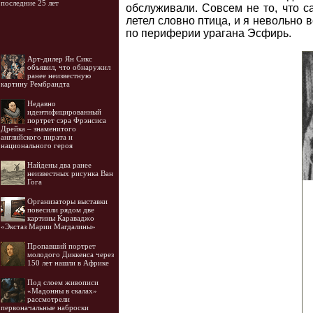
последние 25 лет
обслуживали. Совсем не то, что с
летел словно птица, и я невольно 
по периферии урагана Эсфирь.
Арт-дилер Ян Сикс
объявил, что обнаружил
ранее неизвестную
картину Рембрандта
Недавно
идентифицированный
портрет сэра Фрэнсиса
Дрейка – знаменитого
английского пирата и
национального героя
Найдены два ранее
неизвестных рисунка Ван
Гога
Организаторы выставки
повесили рядом две
картины Караваджо
«Экстаз Марии Магдалины»
Пропавший портрет
молодого Диккенса через
150 лет нашли в Африке
Под слоем живописи
«Мадонны в скалах»
рассмотрели
первоначальные наброски