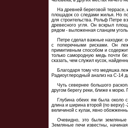
На древней береговой террасе, 
площадок со следами жилья. Но по
для строительства. Рольф Петре вз
древесного угля. Он вскрыл пло
рядом - выложенная сланцем уголь
Петре сделал важные находки: о
с поперечными рисками. Он леж
примитивным способом и содержит 
только самородную медь почти бе
сказать, чем служил кусок, найденн
Благодаря тому что медяшка лежа
Радиоуглеродный анализ на С-14 дал
Чуть севернее большого раскоп
другом берегу реки, ближе к морю.
Глубина обеих ям была около с
длина и ширина второй (по верху) 
величиной с кулак, явно обожженны
Очевидно, это были земляные 
Земляные печи известны, начиная 