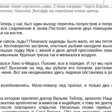
кам, тоже изучались нами. Слева направо: Чарлз Бэрэйс, 
нстон, Николай Экхофф; на переднем плане автор
еперь у нас был один выход: пересечь полуостров и попро
все снаряжение в залив Пистолет, наняли двух помощник
я на восток.
ти сквозь льды? Поначалу надежды было мало, но мы петля
о мы бесповоротно застряли, опытные рыбаки находили вых
льшую лодку. Муж с женой и двое детей преспокойно лов
ривычным. Крупная треска так и мелькала в воздухе.
зался Ланс-о-Мидоуз. Похоже, все в порядке. И тут мы на
ели? Выскочив на лед, мы рубили его топором, расталки
4 июня. Вот как неодинакова здесь ледовая обстановка в 
 возобновились. Мало-помалу лед пропал, и только два
на котором прилетел доктор Вильям Тейлор, археолог Нац
знатока археологии эскимосов и индейцев; к тому же докто
а после повторного открытия. Несколько позже прибыл
, находящегося в Сент-Джонсе. Оба они оказались чу