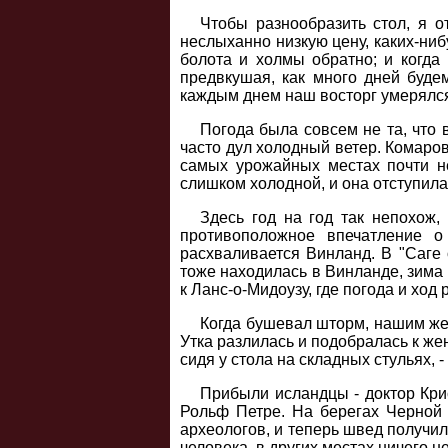
Чтобы разнообразить стол, я о
неслыханно низкую цену, каких-ни
болота и холмы обратно; и когда
предвкушая, как много дней буде
каждым днем наш восторг умерялся
Погода была совсем не та, что 
часто дул холодный ветер. Комаро
самых урожайных местах почти н
слишком холодной, и она отступила
Здесь год на год так непохож,
противоположное впечатление о
расхваливается Винланд. В "Саге 
тоже находилась в Винланде, зима 
к Ланс-о-Мидоузу, где погода и ход
Когда бушевал шторм, нашим же
Утка разлилась и подобралась к же
сидя у стола на складных стульях, -
Прибыли исландцы - доктор Кри
Рольф Петре. На берегах Черной 
археологов, и теперь швед получил
человека, в других местах ничего 