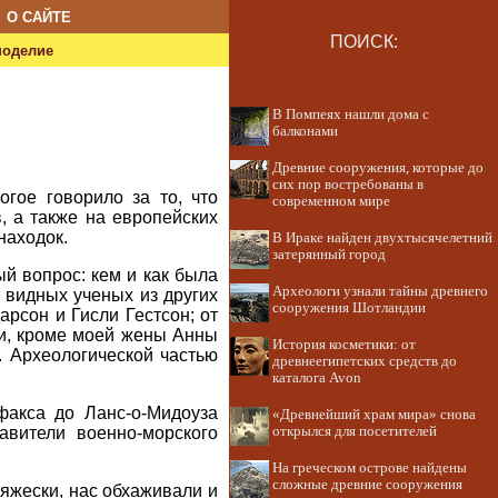
О САЙТЕ
ПОИСК:
ноделие
В Помпеях нашли дома с
балконами
Древние сооружения, которые до
сих пор востребованы в
гое говорило за то, что
современном мире
, а также на европейских
находок.
В Ираке найден двухтысячелетний
затерянный город
ый вопрос: кем и как была
Археологи узнали тайны древнего
ь видных ученых из других
сооружения Шотландии
рсон и Гисли Гестсон; от
ии, кроме моей жены Анны
История косметики: от
. Археологической частью
древнеегипетских средств до
каталога Avon
факса до Ланс-о-Мидоуза
«Древнейший храм мира» снова
авители военно-морского
открылся для посетителей
На греческом острове найдены
сложные древние сооружения
няжески, нас обхаживали и