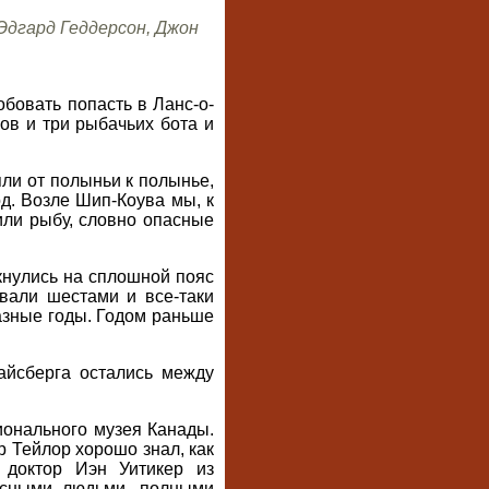
Эдгард Геддерсон, Джон
бовать попасть в Ланс-о-
ов и три рыбачьих бота и
ли от полыньи к полынье,
од. Возле Шип-Коува мы, к
или рыбу, словно опасные
ткнулись на сплошной пояс
вали шестами и все-таки
разные годы. Годом раньше
 айсберга остались между
ионального музея Канады.
р Тейлор хорошо знал, как
 доктор Иэн Уитикер из
десными людьми, полными