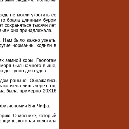
ождь не могли укротить ее
, то брала длинным буром
т сохраняться тысячи лет.
евьям она принадлежала.
. Нам было важно узнать,
ругие норманны ходили в
ях земной коры. Геологам
 моря был намного выше,
о доступно для судов.
одом раньше. Обнажались
закончена лишь через год,
дома была примерно 20X16
я физиономия Биг Чифа.
орию. О мяснике, который
енщине, которая колотила