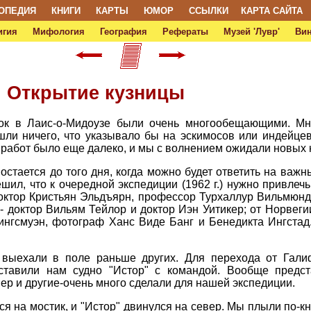
ОПЕДИЯ
КНИГИ
КАРТЫ
ЮМОР
ССЫЛКИ
КАРТА САЙТА
игия
Мифология
География
Рефераты
Музей 'Лувр'
Ви
. Открытие кузницы
ок в Лаис-о-Мидоузе были очень многообещающими. Мно
ли ничего, что указывало бы на эскимосов или индейцев
 работ было еще далеко, и мы с волнением ожидали новых 
остается до того дня, когда можно будет ответить на важн
шил, что к очередной экспедиции (1962 г.) нужно привлеч
октор Кристьян Эльдъярн, профессор Турхаллур Вильмюнда
- доктор Вильям Тейлор и доктор Иэн Уитикер; от Норвег
ингсмуэн, фотограф Ханс Виде Банг и Бенедикта Ингстад
выехали в поле раньше других. Для перехода от Гали
ставили нам судно "Истор" с командой. Вообще предст
йер и другие-очень много сделали для нашей экспедиции.
я на мостик, и "Истор" двинулся на север. Мы плыли по-к