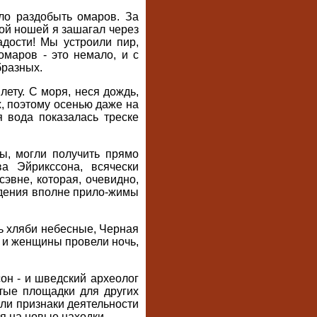
ыло раздобыть омаров. За
вой ношей я зашагал через
адости! Мы устроили пир,
маров - это немало, и с
бразных.
лету. С моря, неся дождь,
х, поэтому осенью даже на
 вода показалась треске
ды, могли получить прямо
а Эйрикссона, всячески
эвне, которая, очевидно,
ведения вполне прило-жимы
ь хляби небесные, Черная
, и женщины провели ночь,
он - и шведский археолог
тые площадки для других
али признаки деятельности
я на новые находки.