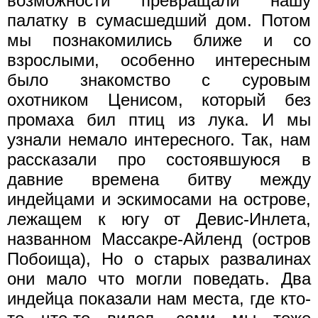
возможности превращали нашу
палатку в сумасшедший дом. Потом
мы познакомились ближе и со
взрослыми, особенно интересным
было знакомство с суровым
охотником Ценисом, который без
промаха бил птиц из лука. И мы
узнали немало интересного. Так, нам
рассказали про состоявшуюся в
давние времена битву между
индейцами и эскимосами на острове,
лежащем к югу от Девис-Инлета,
названном Массакре-Айленд (остров
Побоища), Но о старых развалинах
они мало что могли поведать. Два
индейца показали нам места, где кто-