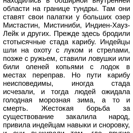
находились в обширной внутренней
области на границе тундры. Там они
ставят свои палатки у больших озер
Мистастин, Мистиниби, Индиен-Хауз-
Лейк и других. Прежде здесь бродили
стотысячные стада карибу. Индейцы
шли на охоту с луком и стрелами,
позже с ружьем, ставили ловушки или
били оленей копьями с лодок в
местах переправ. Но пути карибу
неисповедимы, иногда стада
исчезали, и тогда людей ожидала
голодная морозная зима, а то и
смерть. Жестокая борьба за
существование закалила народ,
привила индейцам навыки и сноровку,