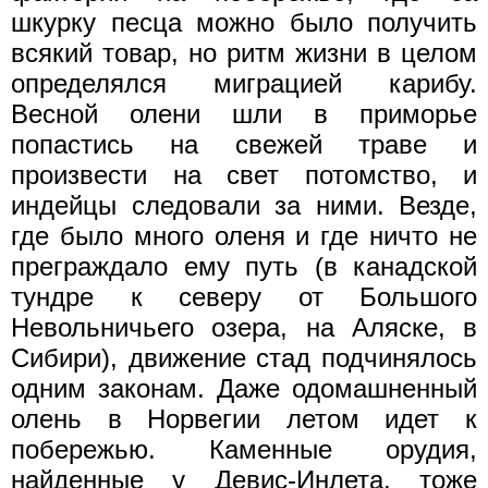
шкурку песца можно было получить
всякий товар, но ритм жизни в целом
определялся миграцией карибу.
Весной олени шли в приморье
попастись на свежей траве и
произвести на свет потомство, и
индейцы следовали за ними. Везде,
где было много оленя и где ничто не
преграждало ему путь (в канадской
тундре к северу от Большого
Невольничьего озера, на Аляске, в
Сибири), движение стад подчинялось
одним законам. Даже одомашненный
олень в Норвегии летом идет к
побережью. Каменные орудия,
найденные у Девис-Инлета, тоже