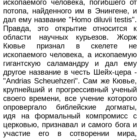
ископаемого человека, погибшего от
потопа, найденного им в Энингене, и
дал ему название "Homo diluvii testis".
Правда, это открытие относится к
области научных курьезов. Жорж
Кювье признал в скелете не
ископаемого человека, а ископаемую
гигантскую саламандру и дал ему
другое название в честь Шейх-цера -
"Andrias Scheuehzeri". Сам же Кювье,
крупнейший и прогрессивный ученый
своего времени, все учение которого
опровергало библейские догматы,
идя на формальный компромисс с
церковью, признавал и самого бога и
участие его в сотворении мира,