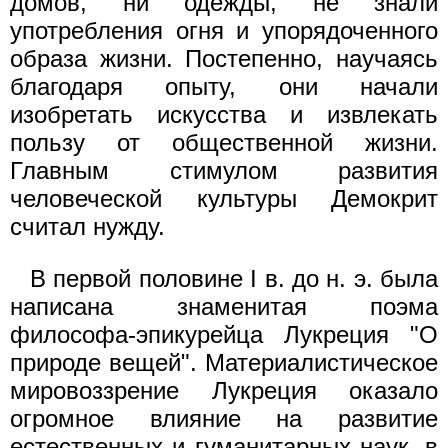
домов, ни одежды, не знали
употребления огня и упорядоченного
образа жизни. Постепенно, научаясь
благодаря опыту, они начали
изобретать искусства и извлекать
пользу от общественной жизни.
Главным стимулом развития
человеческой культуры Демокрит
считал нужду.
В первой половине I в. до н. э. была
написана знаменитая поэма
философа-эпикурейца Лукреция "О
природе вещей". Материалистическое
мировоззрение Лукреция оказало
огромное влияние на развитие
естественных и гуманитарных наук, в