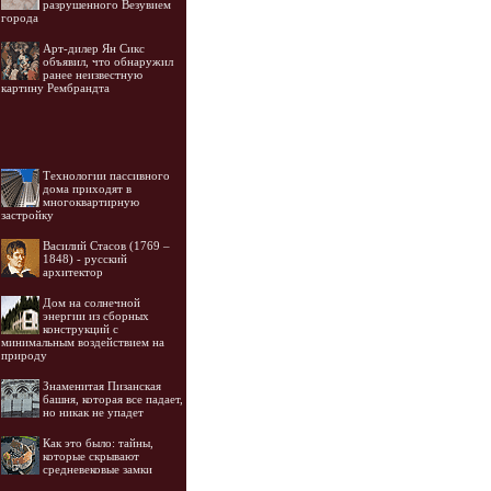
разрушенного Везувием
города
Арт-дилер Ян Сикс
объявил, что обнаружил
ранее неизвестную
картину Рембрандта
Технологии пассивного
дома приходят в
многоквартирную
застройку
Василий Стасов (1769 –
1848) - русский
архитектор
Дом на солнечной
энергии из сборных
конструкций с
минимальным воздействием на
природу
Знаменитая Пизанская
башня, которая все падает,
но никак не упадет
Как это было: тайны,
которые скрывают
средневековые замки