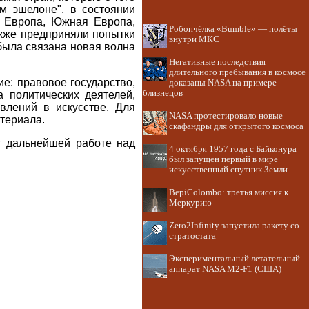
м эшелоне", в состоянии
я Европа, Южная Европа,
Робопчёлка «Bumble» — полёты
акже предприняли попытки
внутри МКС
была связана новая волна
Негативные последствия
длительного пребывания в космосе
е: правовое государство,
доказаны NASA на примере
близнецов
 политических деятелей,
авлений в искусстве. Для
NASA протестировало новые
териала.
скафандры для открытого космоса
т дальнейшей работе над
4 октября 1957 года с Байконура
был запущен первый в мире
искусственный спутник Земли
BepiColombo: третья миссия к
Меркурию
Zero2Infinity запустила ракету со
стратостата
Экспериментальный летательный
аппарат NASA M2-F1 (США)