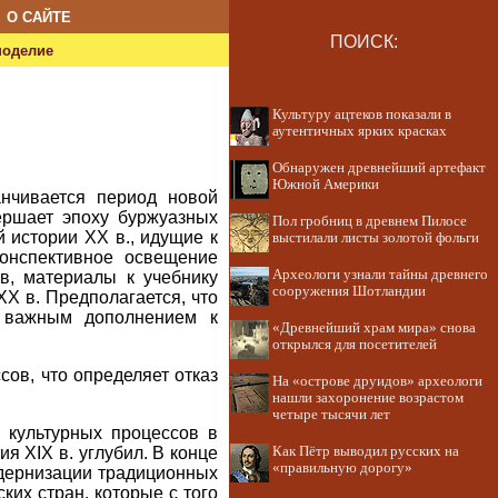
О САЙТЕ
ПОИСК:
ноделие
Культуру ацтеков показали в
аутентичных ярких красках
Обнаружен древнейший артефакт
Южной Америки
нчивается период новой
вершает эпоху буржуазных
Пол гробниц в древнем Пилосе
 истории XX в., идущие к
выстилали листы золотой фольги
онспективное освещение
Археологи узнали тайны древнего
в, материалы к учебнику
сооружения Шотландии
XX в. Предполагается, что
ь важным дополнением к
«Древнейший храм мира» снова
открылся для посетителей
ов, что определяет отказ
На «острове друидов» археологи
нашли захоронение возрастом
четыре тысячи лет
 культурных процессов в
я XIX в. углубил. В конце
Как Пётр выводил русских на
«правильную дорогу»
одернизации традиционных
ких стран, которые с того