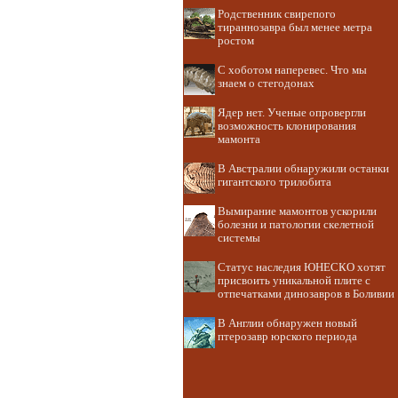
Родственник свирепого
тираннозавра был менее метра
ростом
С хоботом наперевес. Что мы
знаем о стегодонах
Ядер нет. Ученые опровергли
возможность клонирования
мамонта
В Австралии обнаружили останки
гигантского трилобита
Вымирание мамонтов ускорили
болезни и патологии скелетной
системы
Статус наследия ЮНЕСКО хотят
присвоить уникальной плите с
отпечатками динозавров в Боливии
В Англии обнаружен новый
птерозавр юрского периода