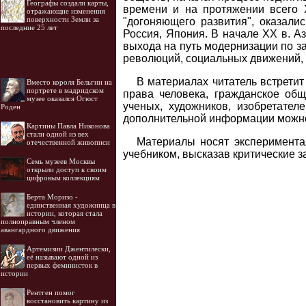
Географы создали карты,
времени и на протяжении всего 
отражающие изменения
поверхности Земли за
"догоняющего развития", оказали
последние 25 лет
Россия, Япония. В начале XX в. А
выхода на путь модернизации по з
революций, социальных движений, 
В материалах читатель встретит
Вместо короля Бельгии на
портрете в мадридском
права человека, гражданское общ
музее оказался Огюст
ученых, художников, изобретател
Роден
дополнительной информации можно 
Картины Павла Никонова
стали одной из вех
Материалы носят эксперимента
отечественной живописи
учебником, высказав критические з
Семь музеев Москвы
открыли доступ к своим
цифровым коллекциям
Берта Моризо -
единственная художница в
истории, которая стала
полноправным членом
авангардного движения
Артемизии Джентилески,
её называют одной из
первых феминисток в
истории
Рентген помог
восстановить картину из