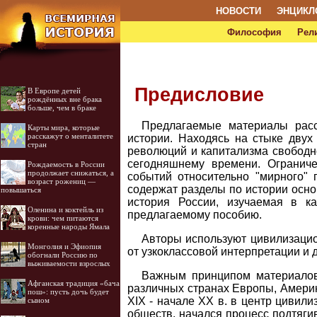
НОВОСТИ
ЭНЦИКЛ
Философия
Рел
Предисловие
В Европе детей
рождённых вне брака
больше, чем в браке
Предлагаемые материалы расс
Карты мира, которые
расскажут о менталитете
истории. Находясь на стыке двух 
стран
революций и капитализма свободно
сегодняшнему времени. Огранич
Рождаемость в России
продолжает снижаться, а
событий относительно "мирного"
возраст рожениц —
содержат разделы по истории осно
повышаться
история России, изучаемая в к
Оленина и коктейль из
предлагаемому пособию.
крови: чем питаются
коренные народы Ямала
Авторы используют цивилизацио
Монголия и Эфиопия
от узкоклассовой интерпретации и 
обогнали Россию по
выживаемости взрослых
Важным принципом материалов 
Афганская традиция «бача
различных странах Европы, Америки
пош»: пусть дочь будет
XIX - начале XX в. в центр циви
сыном
обществ, начался процесс подтяги