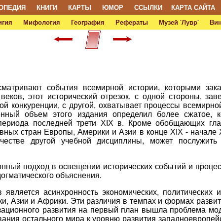
ОПЕДИЯ
КНИГИ
КАРТЫ
ЮМОР
ССЫЛКИ
КАРТА САЙТА
игия
Мифология
География
Рефераты
Музей 'Лувр'
Ви
матривают события всемирной истории, которыми зака
веков, этот исторический отрезок, с одной стороны, за
й конкуренции, с другой, охватывает процессы всемирной
енный объем этого издания определил более сжатое, к
 периода последней трети XIX в. Кроме обобщающих гла
вных стран Европы, Америки и Азии в конце XIX - начале 
ачестве другой учебной дисциплины, может послужит
нный подход в освещении исторических событий и процесс
догматического объяснения.
является асинхронность экономических, политических и
, Азии и Африки. Эти различия в темпах и формах развити
лизационного развития на первый план вышла проблема м
вания остального мира к уровню развития западноевропейс