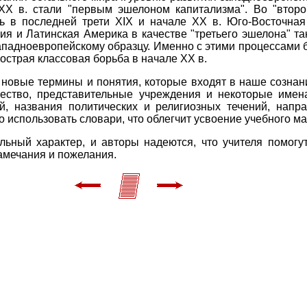
XX в. стали "первым эшелоном капитализма". Во "второ
сь в последней трети XIX и начале XX в. Юго-Восточна
зия и Латинская Америка в качестве "третьего эшелона" т
ападноевропейскому образцу. Именно с этими процессами 
острая классовая борьба в начале XX в.
 новые термины и понятия, которые входят в наше сознани
ество, представительные учреждения и некоторые имена
ей, названия политических и религиозных течений, напр
использовать словари, что облегчит усвоение учебного ма
льный характер, и авторы надеются, что учителя помогу
амечания и пожелания.