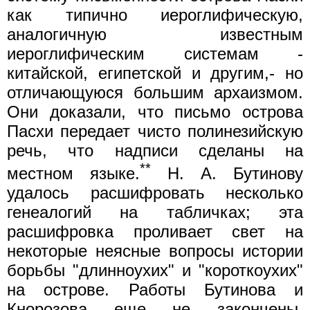
как типично иероглифическую,
аналогичную известным
иероглифическим системам -
китайской, египетской и другим,- но
отличающуюся большим архаизмом.
Они доказали, что письмо острова
Пасхи передает чисто полинезийскую
речь, что надписи сделаны на
**
местном языке.
Н. А. Бутинову
удалось расшифровать несколько
генеалогий на табличках; эта
расшифровка проливает свет на
некоторые неясные вопросы истории
борьбы "длинноухих" и "короткоухих"
на острове. Работы Бутинова и
Кнорозова еще не закончены,