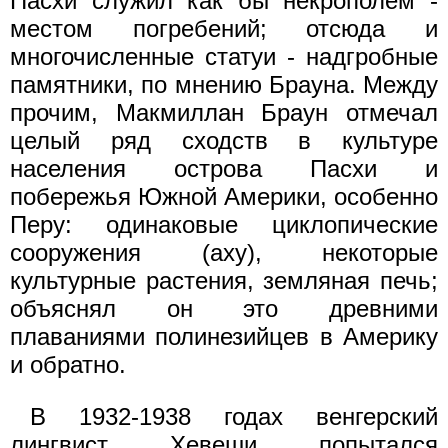
Пасхи служил как бы некрополем -
местом погребений; отсюда и
многочисленные статуи - надгробные
памятники, по мнению Брауна. Между
прочим, Макмиллан Браун отмечал
целый ряд сходств в культуре
населения острова Пасхи и
побережья Южной Америки, особенно
Перу: одинаковые циклопические
сооружения (аху), некоторые
культурные растения, земляная печь;
объяснял он это древними
плаваниями полинезийцев в Америку
и обратно.
В 1932-1938 годах венгерский
лингвист Хевеши попытался