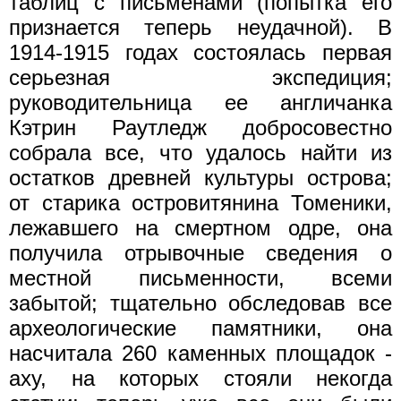
таблиц с письменами (попытка его
признается теперь неудачной). В
1914-1915 годах состоялась первая
серьезная экспедиция;
руководительница ее англичанка
Кэтрин Раутледж добросовестно
собрала все, что удалось найти из
остатков древней культуры острова;
от старика островитянина Томеники,
лежавшего на смертном одре, она
получила отрывочные сведения о
местной письменности, всеми
забытой; тщательно обследовав все
археологические памятники, она
насчитала 260 каменных площадок -
аху, на которых стояли некогда