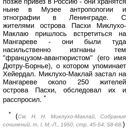
позже привез в Россию - они хранятся
ныне в Музее антропологии и
этнографии в Ленинграде. С
жителями острова Пасхи Миклухо-
Маклаю пришлось встретиться на
Мангареве - они были туда
насильственно изгнаны тем
"французом-авантюристом" (его имя
Дютру-Борнье), о котором упоминает
Хейердал. Миклухо-Маклай застал на
Мангареве около 250 жителей
острова Пасхи, обследовал их и
*
расспросил.
*
(
См. Н. Н. Миклухо-Маклай, Собрание
)
сочинений, т. I. M.-Л., 1950, стр. 45-54, 58-68.