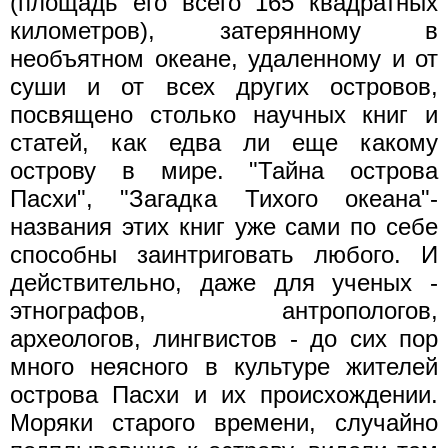
(площадь его всего 165 квадратных
километров), затерянному в
необъятном океане, удаленному и от
суши и от всех других островов,
посвящено столько научных книг и
статей, как едва ли еще какому
острову в мире. "Тайна острова
Пасхи", "Загадка Тихого океана"-
названия этих книг уже сами по себе
способны заинтриговать любого. И
действительно, даже для ученых -
этнографов, антропологов,
археологов, лингвистов - до сих пор
много неясного в культуре жителей
острова Пасхи и их происхождении.
Моряки старого времени, случайно